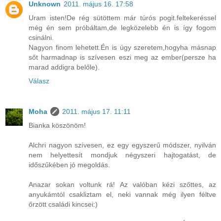
Unknown
2011. május 16. 17:58
Uram isten!De rég sütöttem már túrós pogit.feltekeréssel
még én sem próbáltam,de legközelebb én is így fogom
csinálni.
Nagyon finom lehetett.Én is úgy szeretem,hogyha másnap
sőt harmadnap is szívesen eszi meg az ember(persze ha
marad addigra belőle).
Válasz
Moha
2011. május 17. 11:11
Bianka köszönöm!
Alchri nagyon szívesen, ez egy egyszerű módszer, nyilván
nem helyettesít mondjuk négyszeri hajtogatást, de
időszűkében jó megoldás.
Anazar sokan voltunk rá! Az valóban kézi szőttes, az
anyukámtól csakliztam el, neki vannak még ilyen féltve
őrzött családi kincsei:)