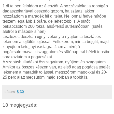
1 dl tejben feloldom az élesztőt. A hozzávalókat a robotgép
dagasztókarjával összedolgozom, ha száraz, akkor
hozzáadom a maradék fél dl tejet. Nejlonnal fedve hűtőbe
teszem legalább 1 órára, de lehet több is. A sütőt
bekapcsolom 200 fokra, alsó-felső sütésmódban. (sütés
alulról a második sínen)
Lisztezett deszkán ujjnyi vékonyra nyújtom a tésztát és
lekenem a tejfölös tojással. Feltekerem, mint a bejglit, majd
kinyújtom kétujjnyi vastagra. 4 cm átmérőjű
pogácsaformával kiszaggatom és sütőpapírral bélelt tepsibe
sorakoztatom a pogácsákat.
A szabáshulladékot összegyúrom, nyújtom és szaggatom.
Amikor az összes készen van, az első adag pogácsa tetejét
lekenem a maradék tojással, megszórom magokkal és 20-
25 perc alatt megsütöm, majd sorban a többit is.
dátum:
8:30
18 megjegyzés: