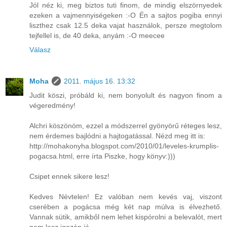
Jól néz ki, meg biztos tuti finom, de mindig elszörnyedek
ezeken a vajmennyiségeken :-O Én a sajtos pogiba ennyi
liszthez csak 12.5 deka vajat használok, persze megtolom
tejfellel is, de 40 deka, anyám :-O meecee
Válasz
Moha
2011. május 16. 13:32
Judit köszi, próbáld ki, nem bonyolult és nagyon finom a
végeredmény!
Alchri köszönöm, ezzel a módszerrel gyönyörű réteges lesz,
nem érdemes bajlódni a hajtogatással. Nézd meg itt is:
http://mohakonyha.blogspot.com/2010/01/leveles-krumplis-
pogacsa.html, erre írta Piszke, hogy könyv:)))
Csipet ennek sikere lesz!
Kedves Névtelen! Ez valóban nem kevés vaj, viszont
cserében a pogácsa még két nap múlva is élvezhető.
Vannak sütik, amikből nem lehet kispórolni a belevalót, mert