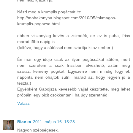
nem lesz igazán jó.
Nézd meg a krumplis pogácsát itt:
http://mohakonyha.blogspot.com/2010/05/tokmagos-
krumplis-pogacsa.html
ebben viszonylag kevés a zsiradék, de ez is puha, friss
marad több napig is.
(feltéve, hogy a sütéssel nem szárítja ki az ember!)
Én már egy ideje csak az ilyen pogácsákat sütöm, mert
nem szeretem a csak frissiben élvezhető, aztán meg
száraz, kemény pogikat. Egyszerre nem mindig fogy el,
naponta nem óhajtok sütni, marad az, hogy legyen jó a
tészta:)
Egyébként Gabojsza kevesebb vajjal készítette, meg lehet
próbálni egy picit csökkenteni, ha úgy szeretnéd!
Válasz
Bianka
2011. május 16. 15:23
Nagyon szépségesek.