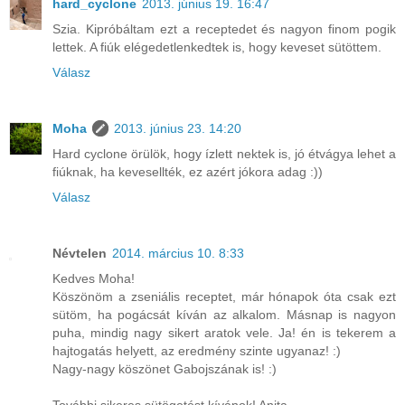
hard_cyclone
2013. június 19. 16:47
Szia. Kipróbáltam ezt a receptedet és nagyon finom pogik
lettek. A fiúk elégedetlenkedtek is, hogy keveset sütöttem.
Válasz
Moha
2013. június 23. 14:20
Hard cyclone örülök, hogy ízlett nektek is, jó étvágya lehet a
fiúknak, ha kevesellték, ez azért jókora adag :))
Válasz
Névtelen
2014. március 10. 8:33
Kedves Moha!
Köszönöm a zseniális receptet, már hónapok óta csak ezt
sütöm, ha pogácsát kíván az alkalom. Másnap is nagyon
puha, mindig nagy sikert aratok vele. Ja! én is tekerem a
hajtogatás helyett, az eredmény szinte ugyanaz! :)
Nagy-nagy köszönet Gabojszának is! :)