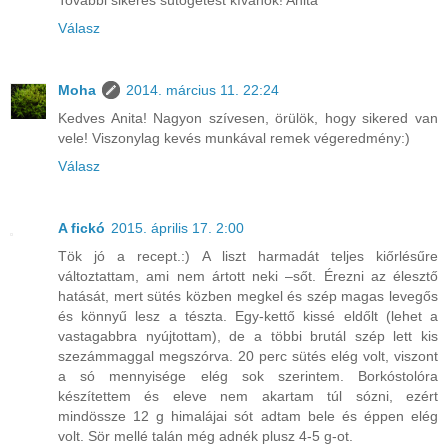
További sikeres sütögetést kívánok! Anita
Válasz
Moha
2014. március 11. 22:24
Kedves Anita! Nagyon szívesen, örülök, hogy sikered van
vele! Viszonylag kevés munkával remek végeredmény:)
Válasz
A fickó
2015. április 17. 2:00
Tök jó a recept.:) A liszt harmadát teljes kiőrlésűre
változtattam, ami nem ártott neki –sőt. Érezni az élesztő
hatását, mert sütés közben megkel és szép magas levegős
és könnyű lesz a tészta. Egy-kettő kissé eldőlt (lehet a
vastagabbra nyújtottam), de a többi brutál szép lett kis
szezámmaggal megszórva. 20 perc sütés elég volt, viszont
a só mennyisége elég sok szerintem. Borkóstolóra
készítettem és eleve nem akartam túl sózni, ezért
mindössze 12 g himalájai sót adtam bele és éppen elég
volt. Sör mellé talán még adnék plusz 4-5 g-ot.