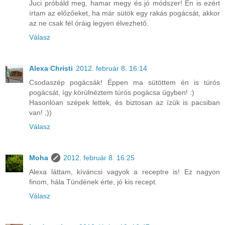
Juci próbáld meg, hamar megy és jó módszer! Én is ezért
írtam az előzőeket, ha már sütök egy rakás pogácsát, akkor
az ne csak fél óráig legyen élvezhető.
Válasz
Alexa Christi
2012. február 8. 16:14
Csodaszép pogácsák! Éppen ma sütöttem én is túrós
pogácsát, így körülnéztem túrós pogácsa ügyben! :)
Hasonlóan szépek lettek, és biztosan az ízük is pacsiban
van! ;))
Válasz
Moha
2012. február 8. 16:25
Alexa láttam, kíváncsi vagyok a receptre is! Ez nagyon
finom, hála Tündének érte, jó kis recept.
Válasz