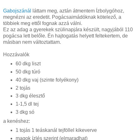
Gabojszánál
láttam meg, aztán átmentem Ízbolygóhoz,
megnézni az eredetit. Pogácsaimádóknak kötelező, a
többiek meg ettől fognak azzá válni.
Ez az adag a gyerekek szülinapjára készült, nagyjából 110
pogácsa lett belőle. Én hajtogatás helyett feltekertem, de
másban nem változtattam.
Hozzávalók
60 dkg liszt
50 dkg túró
40 dkg vaj (szinte folyékony)
2 tojás
3 dkg élesztő
1-1,5 dl tej
3 dkg só
a kenéshez:
1 tojás 1 teáskanál tejföllel kikeverve
magok ízlés szerint (elmaradhat)