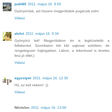
judit60
2011. május 16. 8:50
Gyönyörűek, azt hiszem megpróbálok pogácsát sütni.
Válasz
alchri
2011. május 16. 9:34
Gyönyörü lett! Megpróbálom én is legközelebb a
feltekerést. Szombaton két kiló sajtosat sütöttem, de
rengetegszer hajtogattam. Látom, a tekeréssel is leveles
lesz,jó ötlet;)
Válasz
egycsipet
2011. május 16. 12:30
Hű, ez kell nekem! :))
Válasz
Névtelen
2011. május 16. 13:00