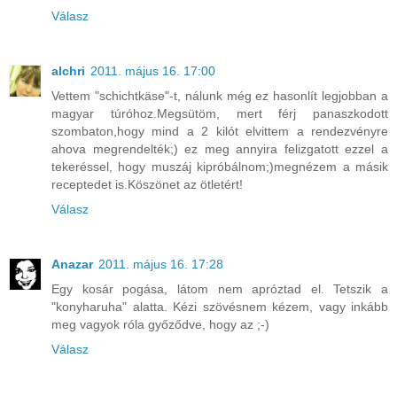
Válasz
alchri
2011. május 16. 17:00
Vettem "schichtkäse"-t, nálunk még ez hasonlít legjobban a
magyar túróhoz.Megsütöm, mert férj panaszkodott
szombaton,hogy mind a 2 kilót elvittem a rendezvényre
ahova megrendelték;) ez meg annyira felizgatott ezzel a
tekeréssel, hogy muszáj kipróbálnom;)megnézem a másik
receptedet is.Köszönet az ötletért!
Válasz
Anazar
2011. május 16. 17:28
Egy kosár pogása, látom nem apróztad el. Tetszik a
"konyharuha" alatta. Kézi szövésnem kézem, vagy inkább
meg vagyok róla győződve, hogy az ;-)
Válasz