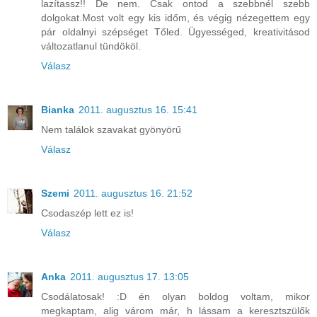
lazítassz!! De nem. Csak ontod a szebbnél szebb
dolgokat.Most volt egy kis időm, és végig nézegettem egy
pár oldalnyi szépséget Tőled. Ügyességed, kreativitásod
változatlanul tündököl.
Válasz
Bianka
2011. augusztus 16. 15:41
Nem találok szavakat gyönyörű
Válasz
Szemi
2011. augusztus 16. 21:52
Csodaszép lett ez is!
Válasz
Anka
2011. augusztus 17. 13:05
Csodálatosak! :D én olyan boldog voltam, mikor
megkaptam, alig várom már, h lássam a keresztszülők