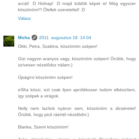
arcát! :D Holnap! :D majd küldök képet is! Még egyszer
köszönöm!!! Ölellek szeretettel! :D
Válasz
Moha
2011. augusztus 18. 14:04
Okki, Petra, Szabina, köszönöm szépen!
Gizi nagyon aranyos vagy, köszönöm szépen! Örülök, hogy
szívesen nézelődsz nálam:)
Újságíró köszönöm szépen!
eSKa köszi, ezt csak ilyen aprólékosan tudom elkészíteni,
így szépek a virágok.
Nelly nem lazítok nyáron sem, köszönöm a dicséretet!
Örülök, hogy picit ráértél nézelődni:)
Bianka, Szemi köszönöm!