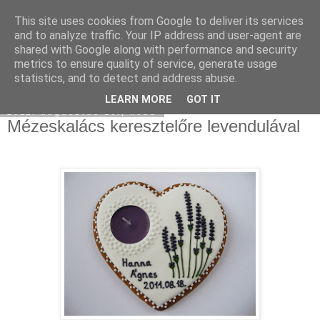
This site uses cookies from Google to deliver its services
Moha Konyha
and to analyze traffic. Your IP address and user-agent are
shared with Google along with performance and security
metrics to ensure quality of service, generate usage
statistics, and to detect and address abuse.
▼
LEARN MORE
GOT IT
2011. augusztus 16., kedd
Mézeskalács keresztelőre levendulával