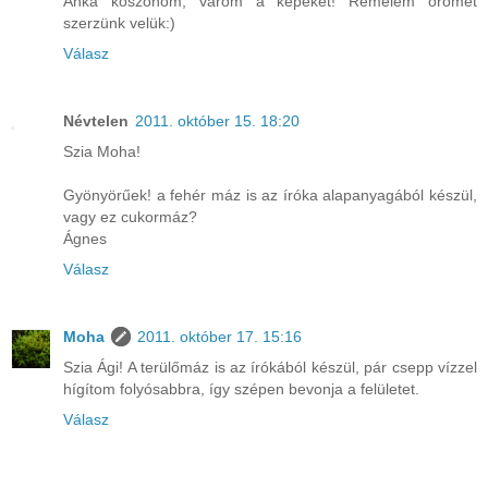
Anka köszönöm, várom a képeket! Remélem örömet
szerzünk velük:)
Válasz
Névtelen
2011. október 15. 18:20
Szia Moha!
Gyönyörűek! a fehér máz is az íróka alapanyagából készül,
vagy ez cukormáz?
Ágnes
Válasz
Moha
2011. október 17. 15:16
Szia Ági! A terülőmáz is az írókából készül, pár csepp vízzel
hígítom folyósabbra, így szépen bevonja a felületet.
Válasz