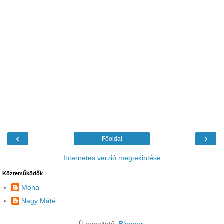
‹
›
Főoldal
Internetes verzió megtekintése
Közreműködők
Moha
Nagy Máté
Üzemeltető:
Blogger
.