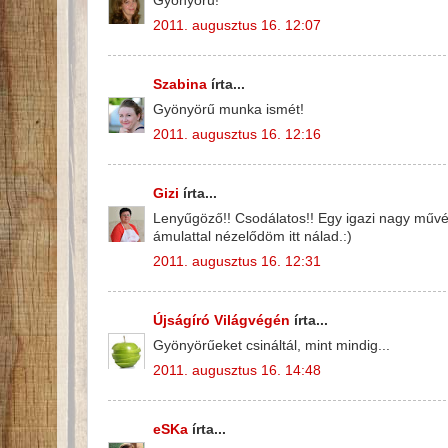
Gyönyörű!
2011. augusztus 16. 12:07
Szabina
írta...
Gyönyörű munka ismét!
2011. augusztus 16. 12:16
Gizi
írta...
Lenyűgöző!! Csodálatos!! Egy igazi nagy művé
ámulattal nézelődöm itt nálad.:)
2011. augusztus 16. 12:31
Újságíró Világvégén
írta...
Gyönyörűeket csináltál, mint mindig...
2011. augusztus 16. 14:48
eSKa
írta...