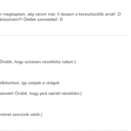
r megkaptam, alig várom már, h lássam a keresztszülők arcát! :D
öszönöm!!! Ölellek szeretettel! :D
Örülök, hogy szívesen nézelődsz nálam:)
lkészíteni, így szépek a virágok.
retet! Örülök, hogy picit ráértél nézelődni:)
ömet szerzünk velük:)