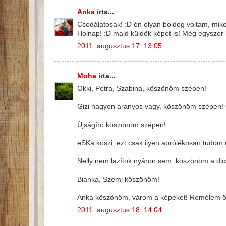
Anka
írta...
Csodálatosak! :D én olyan boldog voltam, miko
Holnap! :D majd küldök képet is! Még egyszer k
2011. augusztus 17. 13:05
Moha
írta...
Okki, Petra, Szabina, köszönöm szépen!
Gizi nagyon aranyos vagy, köszönöm szépen! 
Újságíró köszönöm szépen!
eSKa köszi, ezt csak ilyen aprólékosan tudom e
Nelly nem lazítok nyáron sem, köszönöm a dicsé
Bianka, Szemi köszönöm!
Anka köszönöm, várom a képeket! Remélem ör
2011. augusztus 18. 14:04