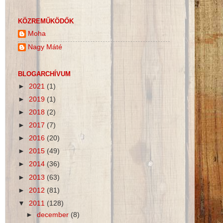
KÖZREMŰKÖDŐK
Moha
Nagy Máté
BLOGARCHÍVUM
►
2021
(1)
►
2019
(1)
►
2018
(2)
►
2017
(7)
►
2016
(20)
►
2015
(49)
►
2014
(36)
►
2013
(63)
►
2012
(81)
▼
2011
(128)
►
december
(8)