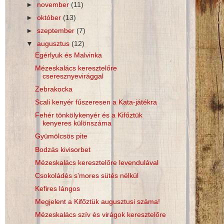
►
november
(11)
►
október
(13)
►
szeptember
(7)
▼
augusztus
(12)
Egérlyuk és Malvinka
Mézeskalács keresztelőre
cseresznyevirággal
Zebrakocka
Scali kenyér fűszeresen a Kata-játékra
Fehér tönkölykenyér és a Kifőztük
kenyeres különszáma
Gyümölcsös pite
Bodzás kivisorbet
Mézeskalács keresztelőre levendulával
Csokoládés s'mores sütés nélkül
Kefires lángos
Megjelent a Kifőztük augusztusi száma!
Mézeskalács szív és virágok keresztelőre