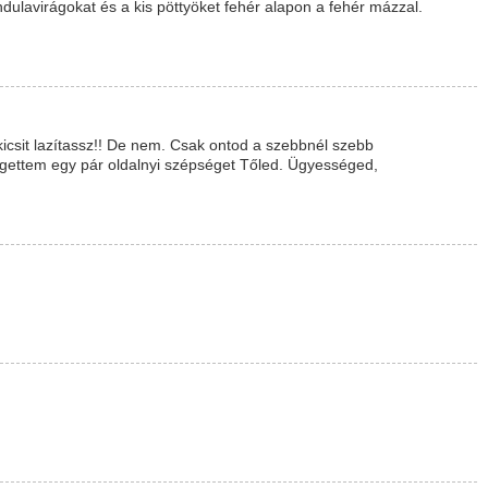
dulavirágokat és a kis pöttyöket fehér alapon a fehér mázzal.
icsit lazítassz!! De nem. Csak ontod a szebbnél szebb
egettem egy pár oldalnyi szépséget Tőled. Ügyességed,