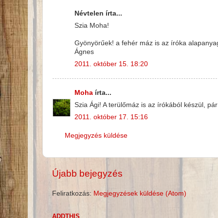
Névtelen írta...
Szia Moha!
Gyönyörűek! a fehér máz is az íróka alapanya
Ágnes
2011. október 15. 18:20
Moha
írta...
Szia Ági! A terülőmáz is az írókából készül, pá
2011. október 17. 15:16
Megjegyzés küldése
Újabb bejegyzés
Feliratkozás:
Megjegyzések küldése (Atom)
ADDTHIS