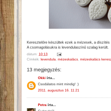
Keresztelőre készültek ezek a mézesek, a díszítés l
A csomagolásukra is levendulaszínű szalag került.
dátum:
10:13
Címkék:
levendula
,
mézeskalács
,
mézeskalács keresz
13 megjegyzés:
Okki
írta...
Csodálatos mint mindig! :)
2011. augusztus 16. 11:21
Petra
írta...