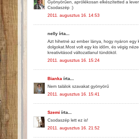
Gyönyörűen, aprólékosan elkészítetted a leven
Csodaszép :)
2011. augusztus 16. 14:53
nelly írta...
Azt hihetné az ember lánya, hogy nyáron egy k
dolgokat.Most volt egy kis időm, és végig néz
kreativitásod változatlanul tündököl.
2011. augusztus 16. 15:24
Bianka
írta...
Nem találok szavakat gyönyörű
2011. augusztus 16. 15:41
Szemi
írta...
Csodaszép lett ez is!
2011. augusztus 16. 21:52