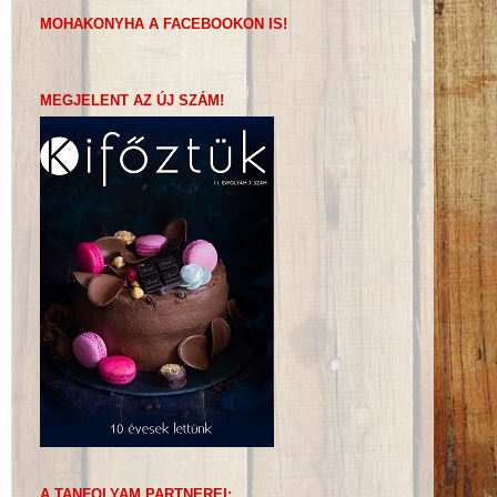
MOHAKONYHA A FACEBOOKON IS!
MEGJELENT AZ ÚJ SZÁM!
A TANFOLYAM PARTNEREI: