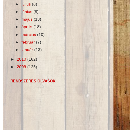
►
július
(8)
►
június
(8)
►
május
(13)
►
április
(18)
►
március
(10)
►
február
(7)
►
január
(13)
►
2010
(162)
►
2009
(125)
RENDSZERES OLVASÓK