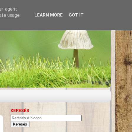
ser-agent
rate usage
LEARN MORE
GOT IT
KERESÉS