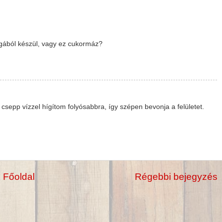
gából készül, vagy ez cukormáz?
r csepp vízzel hígítom folyósabbra, így szépen bevonja a felületet.
Főoldal
Régebbi bejegyzés