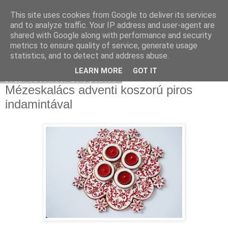
This site uses cookies from Google to deliver its services
Moha Konyha
and to analyze traffic. Your IP address and user-agent are
shared with Google along with performance and security
metrics to ensure quality of service, generate usage
statistics, and to detect and address abuse.
▼
LEARN MORE
GOT IT
2011. november 25., péntek
Mézeskalács adventi koszorú piros
indamintával