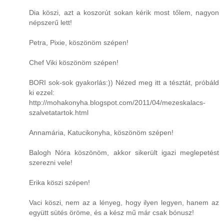
Dia köszi, azt a koszorút sokan kérik most tőlem, nagyon
népszerű lett!
Petra, Pixie, köszönöm szépen!
Chef Viki köszönöm szépen!
BORI sok-sok gyakorlás:)) Nézed meg itt a tésztát, próbáld
ki ezzel:
http://mohakonyha.blogspot.com/2011/04/mezeskalacs-
szalvetatartok.html
Annamária, Katucikonyha, köszönöm szépen!
Balogh Nóra köszönöm, akkor sikerült igazi meglepetést
szerezni vele!
Erika köszi szépen!
Vaci köszi, nem az a lényeg, hogy ilyen legyen, hanem az
együtt sütés öröme, és a kész mű már csak bónusz!