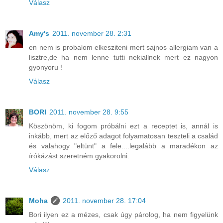
Válasz
Amy's
2011. november 28. 2:31
en nem is probalom elkesziteni mert sajnos allergiam van a
lisztre,de ha nem lenne tutti nekiallnek mert ez nagyon
gyonyoru !
Válasz
BORI
2011. november 28. 9:55
Köszönöm, ki fogom próbálni ezt a receptet is, annál is
inkább, mert az előző adagot folyamatosan teszteli a család
és valahogy "eltünt" a fele....legalább a maradékon az
írókázást szeretném gyakorolni.
Válasz
Moha
2011. november 28. 17:04
Bori ilyen ez a mézes, csak úgy párolog, ha nem figyelünk