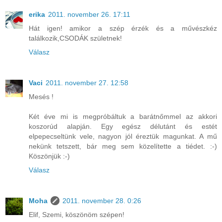
erika
2011. november 26. 17:11
Hát igen! amikor a szép érzék és a művészkéz
találkozik,CSODÁK születnek!
Válasz
Vaci
2011. november 27. 12:58
Mesés !
Két éve mi is megpróbáltuk a barátnőmmel az akkori
koszorúd alapján. Egy egész délutánt és estét
elpepecseltünk vele, nagyon jól éreztük magunkat. A mű
nekünk tetszett, bár meg sem közelítette a tiédet. :-)
Köszönjük :-)
Válasz
Moha
2011. november 28. 0:26
Elif, Szemi, köszönöm szépen!