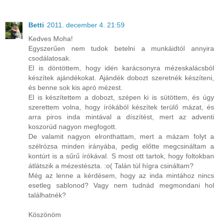
Betti
2011. december 4. 21:59
Kedves Moha!
Egyszerűen nem tudok betelni a munkáidtól annyira
csodálatosak.
El is döntöttem, hogy idén karácsonyra mézeskalácsból
készítek ajándékokat. Ajándék dobozt szeretnék készíteni,
és benne sok kis apró mézest.
El is készítettem a dobozt, szépen ki is sütöttem, és úgy
szerettem volna, hogy írókából készítek terülő mázat, és
arra piros inda mintával a díszítést, mert az adventi
koszorúd nagyon megfogott.
De valamit nagyon elronthattam, mert a mázam folyt a
szélrózsa minden irányába, pedig előtte megcsináltam a
kontúrt is a sűrű írókával. S most ott tartok, hogy foltokban
átlátszik a mézestészta. :o( Talán túl hígra csináltam?
Még az lenne a kérdésem, hogy az inda mintához nincs
esetleg sablonod? Vagy nem tudnád megmondani hol
találhatnék?
Köszönöm