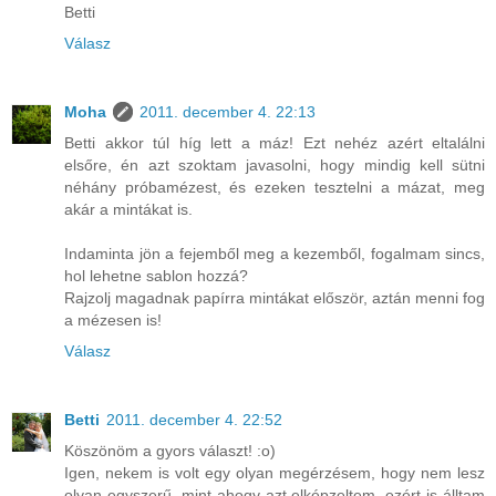
Betti
Válasz
Moha
2011. december 4. 22:13
Betti akkor túl híg lett a máz! Ezt nehéz azért eltalálni
elsőre, én azt szoktam javasolni, hogy mindig kell sütni
néhány próbamézest, és ezeken tesztelni a mázat, meg
akár a mintákat is.
Indaminta jön a fejemből meg a kezemből, fogalmam sincs,
hol lehetne sablon hozzá?
Rajzolj magadnak papírra mintákat először, aztán menni fog
a mézesen is!
Válasz
Betti
2011. december 4. 22:52
Köszönöm a gyors választ! :o)
Igen, nekem is volt egy olyan megérzésem, hogy nem lesz
olyan egyszerű, mint ahogy azt elképzeltem, ezért is álltam