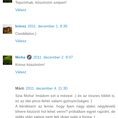
Tejszínhab, köszönöm szépen!
Válasz
krinsz
2011. december 1. 8:30
Csodálatos:)
Válasz
Moha
2011. december 2. 8:07
Krinsz köszönöm!
Válasz
Márti
2011. december 4. 11:30
Szia Moha! Imádom ezt a mézest :) és az összes többit is,
ez az idei piros-fehér valami gyönyörűséges :)
A kérdésem az lenne, hogy ilyen nagy alakú négylevelű
lóhere kiszúrót hol lehet venni? próbáltam egyet rajzolni, de
sütés után sajnos nem lett olyan szép a forma :(