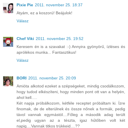
Pixie Pie
2011. november 25. 18:37
Atyám, ez a koszorú! Beájulok!
Válasz
Chef Viki
2011. november 25. 19:52
Keresem én is a szavakat :-) Annyira gyönyörű, ízléses és
aprólékos munka... Fantasztikus!
Válasz
BORI
2011. november 25. 20:09
Amióta alkotod ezeket a szépségeket, mindig csodálkozom,
hogy tudod elkészíteni, hogy minden pont ott van a helyén,
ahol kell.....
Két napja próbálkozom, kétféle receptet próbáltam ki. Ízre
finomak, de de elterülnek és össze nőnek a formák, pedig
távol vannak egymástól....Főleg a második adag terült
el,pedig ugyan az a tészta, igaz hűtőben volt két
napig....Vannak titkos trükkeid....??