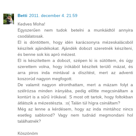
Betti
2011. december 4. 21:59
Kedves Moha!
Egyszerűen nem tudok betelni a munkáidtól annyira
csodálatosak.
El is döntöttem, hogy idén karácsonyra mézeskalácsból
készítek ajándékokat. Ajándék dobozt szeretnék készíteni,
és benne sok kis apró mézest.
El is készítettem a dobozt, szépen ki is sütöttem, és úgy
szerettem volna, hogy írókából készítek terülő mázat, és
arra piros inda mintával a díszítést, mert az adventi
koszorúd nagyon megfogott.
De valamit nagyon elronthattam, mert a mázam folyt a
szélrózsa minden irányába, pedig előtte megcsináltam a
kontúrt is a sűrű írókával. S most ott tartok, hogy foltokban
átlátszik a mézestészta. :o( Talán túl hígra csináltam?
Még az lenne a kérdésem, hogy az inda mintához nincs
esetleg sablonod? Vagy nem tudnád megmondani hol
találhatnék?
Köszönöm