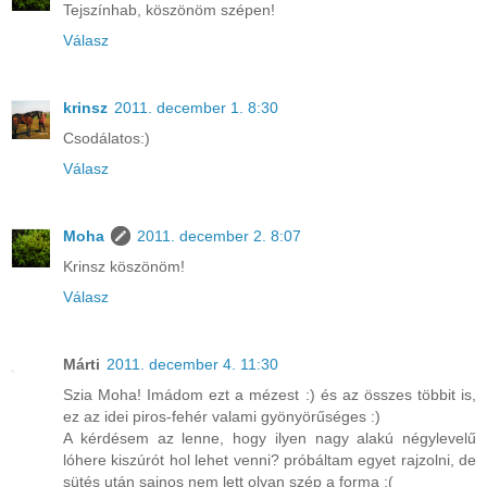
Tejszínhab, köszönöm szépen!
Válasz
krinsz
2011. december 1. 8:30
Csodálatos:)
Válasz
Moha
2011. december 2. 8:07
Krinsz köszönöm!
Válasz
Márti
2011. december 4. 11:30
Szia Moha! Imádom ezt a mézest :) és az összes többit is,
ez az idei piros-fehér valami gyönyörűséges :)
A kérdésem az lenne, hogy ilyen nagy alakú négylevelű
lóhere kiszúrót hol lehet venni? próbáltam egyet rajzolni, de
sütés után sajnos nem lett olyan szép a forma :(