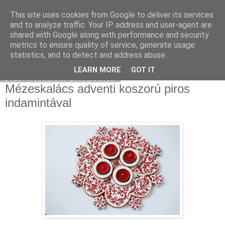
This site uses cookies from Google to deliver its services
Moha Konyha
and to analyze traffic. Your IP address and user-agent are
shared with Google along with performance and security
metrics to ensure quality of service, generate usage
statistics, and to detect and address abuse.
▼
LEARN MORE
GOT IT
2011. november 25., péntek
Mézeskalács adventi koszorú piros
indamintával