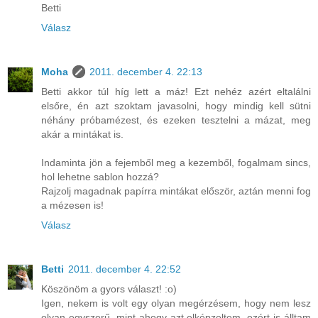
Betti
Válasz
Moha
2011. december 4. 22:13
Betti akkor túl híg lett a máz! Ezt nehéz azért eltalálni
elsőre, én azt szoktam javasolni, hogy mindig kell sütni
néhány próbamézest, és ezeken tesztelni a mázat, meg
akár a mintákat is.
Indaminta jön a fejemből meg a kezemből, fogalmam sincs,
hol lehetne sablon hozzá?
Rajzolj magadnak papírra mintákat először, aztán menni fog
a mézesen is!
Válasz
Betti
2011. december 4. 22:52
Köszönöm a gyors választ! :o)
Igen, nekem is volt egy olyan megérzésem, hogy nem lesz
olyan egyszerű, mint ahogy azt elképzeltem, ezért is álltam