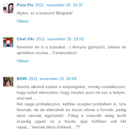
Pixie Pie
2011. november 25. 18:37
Atyám, ez a koszorú! Beájulok!
Válasz
Chef Viki
2011. november 25. 19:52
Keresem én is a szavakat :-) Annyira gyönyörű, ízléses és
aprólékos munka... Fantasztikus!
Válasz
BORI
2011. november 25. 20:09
Amióta alkotod ezeket a szépségeket, mindig csodálkozom,
hogy tudod elkészíteni, hogy minden pont ott van a helyén,
ahol kell.....
Két napja próbálkozom, kétféle receptet próbáltam ki. Ízre
finomak, de de elterülnek és össze nőnek a formák, pedig
távol vannak egymástól....Főleg a második adag terült
el,pedig ugyan az a tészta, igaz hűtőben volt két
napig....Vannak titkos trükkeid....??