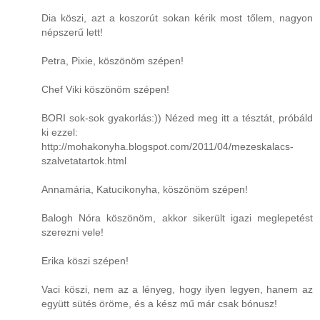
Dia köszi, azt a koszorút sokan kérik most tőlem, nagyon
népszerű lett!
Petra, Pixie, köszönöm szépen!
Chef Viki köszönöm szépen!
BORI sok-sok gyakorlás:)) Nézed meg itt a tésztát, próbáld
ki ezzel:
http://mohakonyha.blogspot.com/2011/04/mezeskalacs-
szalvetatartok.html
Annamária, Katucikonyha, köszönöm szépen!
Balogh Nóra köszönöm, akkor sikerült igazi meglepetést
szerezni vele!
Erika köszi szépen!
Vaci köszi, nem az a lényeg, hogy ilyen legyen, hanem az
együtt sütés öröme, és a kész mű már csak bónusz!