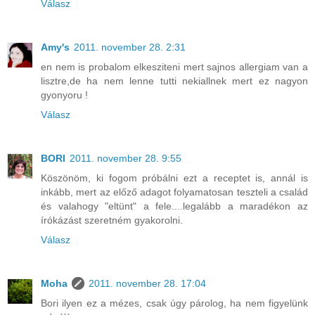
Válasz
Amy's
2011. november 28. 2:31
en nem is probalom elkesziteni mert sajnos allergiam van a
lisztre,de ha nem lenne tutti nekiallnek mert ez nagyon
gyonyoru !
Válasz
BORI
2011. november 28. 9:55
Köszönöm, ki fogom próbálni ezt a receptet is, annál is
inkább, mert az előző adagot folyamatosan teszteli a család
és valahogy "eltünt" a fele....legalább a maradékon az
írókázást szeretném gyakorolni.
Válasz
Moha
2011. november 28. 17:04
Bori ilyen ez a mézes, csak úgy párolog, ha nem figyelünk