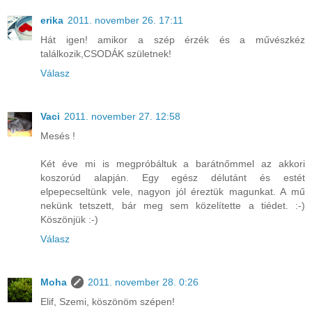
erika
2011. november 26. 17:11
Hát igen! amikor a szép érzék és a művészkéz
találkozik,CSODÁK születnek!
Válasz
Vaci
2011. november 27. 12:58
Mesés !
Két éve mi is megpróbáltuk a barátnőmmel az akkori
koszorúd alapján. Egy egész délutánt és estét
elpepecseltünk vele, nagyon jól éreztük magunkat. A mű
nekünk tetszett, bár meg sem közelítette a tiédet. :-)
Köszönjük :-)
Válasz
Moha
2011. november 28. 0:26
Elif, Szemi, köszönöm szépen!