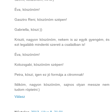
Éva, köszönöm!
Gasztro Reni, köszönöm szépen!
Gabriella, köszi:))
Kriszti, nagyon köszönöm, nekem is az egyik gyengém, és
ezt legalább mindenki szereti a családban is!
Éva, köszönöm!
Kolozsgabi, köszönöm szépen!
Petra, köszi, igen ez jó formája a citromnak!
Ildikóm, nagyon köszönöm, sajnos olyan messze nem
tudom röptetni:)
Válasz
Névtelen
2013. július 8. 21:01