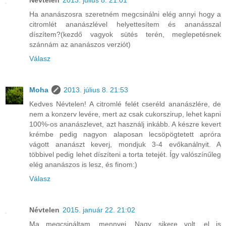
Ha ananászosra szeretném megcsinálni elég annyi hogy a
citromlét ananászlével helyettesítem és ananásszal
díszítem?(kezdő vagyok sütés terén, meglepetésnek
szánnám az ananászos verziót)
Válasz
Moha
2013. július 8. 21:53
Kedves Névtelen! A citromlé felét cseréld ananászlére, de
nem a konzerv levére, mert az csak cukorszirup, lehet kapni
100%-os ananászlevet, azt használj inkább. A készre kevert
krémbe pedig nagyon alaposan lecsöpögtetett apróra
vágott ananászt keverj, mondjuk 3-4 evőkanálnyit. A
többivel pedig lehet díszíteni a torta tetejét. Így valószínűleg
elég ananászos is lesz, és finom:)
Válasz
Névtelen
2015. január 22. 21:02
Ma megcsináltam, mennyei. Nagy sikere volt, el is