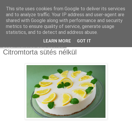
This site uses cookies from Google to deliver its services
Moha Konyha
and to analyze traffic. Your IP address and user-agent are
shared with Google along with performance and security
metrics to ensure quality of service, generate usage
statistics, and to detect and address abuse.
▼
LEARN MORE
GOT IT
2012. március 21., szerda
Citromtorta sütés nélkül