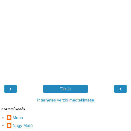
‹
›
Főoldal
Internetes verzió megtekintése
Közreműködők
Moha
Nagy Máté