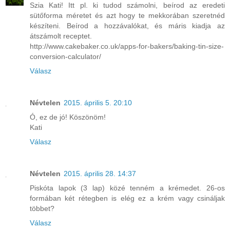
Szia Kati! Itt pl. ki tudod számolni, beírod az eredeti
sütőforma méretet és azt hogy te mekkorában szeretnéd
készíteni. Beírod a hozzávalókat, és máris kiadja az
átszámolt receptet.
http://www.cakebaker.co.uk/apps-for-bakers/baking-tin-size-
conversion-calculator/
Válasz
Névtelen
2015. április 5. 20:10
Ó, ez de jó! Köszönöm!
Kati
Válasz
Névtelen
2015. április 28. 14:37
Piskóta lapok (3 lap) közé tenném a krémedet. 26-os
formában két rétegben is elég ez a krém vagy csináljak
többet?
Válasz