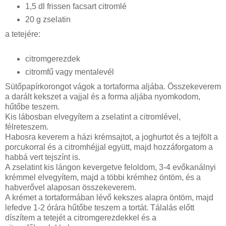
1,5 dl frissen facsart citromlé
20 g zselatin
a tetejére:
citromgerezdek
citromfű vagy mentalevél
Sütőpapírkorongot vágok a tortaforma aljába. Összekeverem
a darált kekszet a vajjal és a forma aljába nyomkodom,
hűtőbe teszem.
Kis lábosban elvegyítem a zselatint a citromlével,
félreteszem.
Habosra keverem a házi krémsajtot, a joghurtot és a tejfölt a
porcukorral és a citromhéjjal együtt, majd hozzáforgatom a
habbá vert tejszínt is.
A zselatint kis lángon kevergetve feloldom, 3-4 evőkanálnyi
krémmel elvegyítem, majd a többi krémhez öntöm, és a
habverővel alaposan összekeverem.
A krémet a tortaformában lévő kekszes alapra öntöm, majd
lefedve 1-2 órára hűtőbe teszem a tortát. Tálalás előtt
díszítem a tetejét a citromgerezdekkel és a