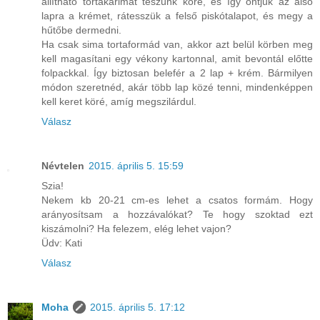
állítható tortakarimát teszünk köré, és így öntjük az alsó
lapra a krémet, rátesszük a felső piskótalapot, és megy a
hűtőbe dermedni.
Ha csak sima tortaformád van, akkor azt belül körben meg
kell magasítani egy vékony kartonnal, amit bevontál előtte
folpackkal. Így biztosan belefér a 2 lap + krém. Bármilyen
módon szeretnéd, akár több lap közé tenni, mindenképpen
kell keret köré, amíg megszilárdul.
Válasz
Névtelen
2015. április 5. 15:59
Szia!
Nekem kb 20-21 cm-es lehet a csatos formám. Hogy
arányosítsam a hozzávalókat? Te hogy szoktad ezt
kiszámolni? Ha felezem, elég lehet vajon?
Üdv: Kati
Válasz
Moha
2015. április 5. 17:12