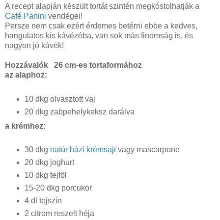
A recept alapján készült tortát szintén megkóstolhatják a
Café Panini
vendégei!
Persze nem csak ezért érdemes betérni ebbe a kedves,
hangulatos kis kávézóba, van sok más finomság is, és
nagyon jó kávék!
Hozzávalók 26 cm-es tortaformához
az alaphoz:
10 dkg olvasztott vaj
20 dkg zabpehelykeksz darálva
a krémhez:
30 dkg
natúr házi krémsajt
vagy mascarpone
20 dkg joghurt
10 dkg tejföl
15-20 dkg porcukor
4 dl tejszín
2 citrom reszelt héja