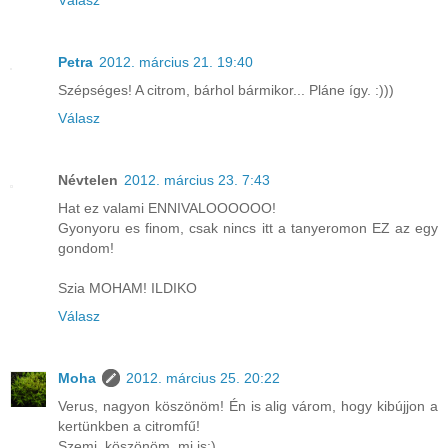
Válasz
Petra
2012. március 21. 19:40
Szépséges! A citrom, bárhol bármikor... Pláne így. :)))
Válasz
Névtelen
2012. március 23. 7:43
Hat ez valami ENNIVALOOOOOO!
Gyonyoru es finom, csak nincs itt a tanyeromon EZ az egy
gondom!
Szia MOHAM! ILDIKO
Válasz
Moha
2012. március 25. 20:22
Verus, nagyon köszönöm! Én is alig várom, hogy kibújjon a
kertünkben a citromfű!
Szemi, köszönöm, mi is:)