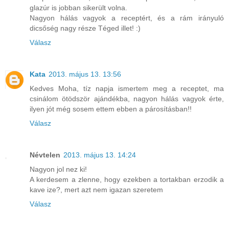
glazúr is jobban sikerült volna.
Nagyon hálás vagyok a receptért, és a rám irányuló
dicsőség nagy része Téged illet! :)
Válasz
Kata
2013. május 13. 13:56
Kedves Moha, tíz napja ismertem meg a receptet, ma
csinálom ötödször ajándékba, nagyon hálás vagyok érte,
ilyen jót még sosem ettem ebben a párosításban!!
Válasz
Névtelen
2013. május 13. 14:24
Nagyon jol nez ki!
A kerdesem a zlenne, hogy ezekben a tortakban erzodik a
kave ize?, mert azt nem igazan szeretem
Válasz