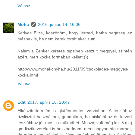
Válasz
Moha
2016. június 14. 16:06
Kedves Eliza, köszönöm, hogy leírtad, hátha segítség ez
másnak is, ha nem kerek tortát akar sütni!
Nálam a Zenker keretes tepsiben készült meggyel, szintén
azért, mert kocka formában kellett:)))
http://www.mohakonyha.hu/2011/09/csokolades-meggyes-
kocka.html
Válasz
Edit
2017. április 16. 20:47
Elkészítettem én is gluténmentes verzióban. A tésztához
rizslisztet használtam, gondoltam, ha piskótához és kevert
tésztákhoz jó, most is működhet. Muszáj volt még kb. 5 dkg
gm lisztkeveréket is hozzáadnom, mert nagyon híg maradt,
de még a keverékkel is. Jóval tovább sütöttem így, és lágy,