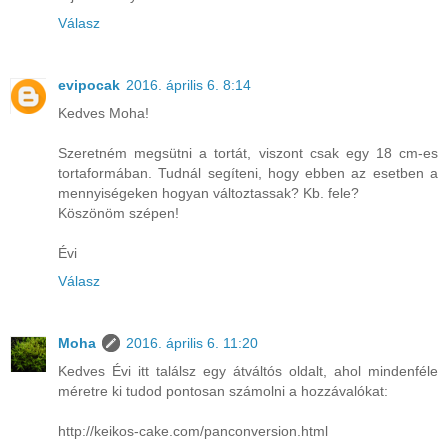
Válasz
evipocak
2016. április 6. 8:14
Kedves Moha!
Szeretném megsütni a tortát, viszont csak egy 18 cm-es
tortaformában. Tudnál segíteni, hogy ebben az esetben a
mennyiségeken hogyan változtassak? Kb. fele?
Köszönöm szépen!
Évi
Válasz
Moha
2016. április 6. 11:20
Kedves Évi itt találsz egy átváltós oldalt, ahol mindenféle
méretre ki tudod pontosan számolni a hozzávalókat:
http://keikos-cake.com/panconversion.html