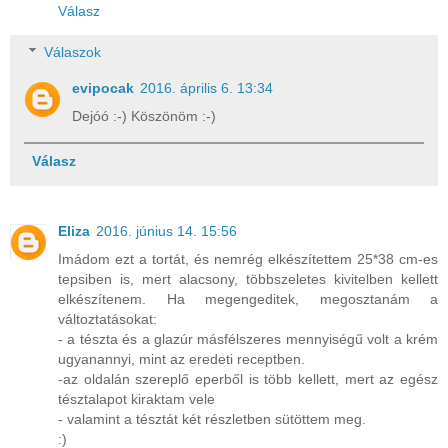
Válasz
Válaszok
evipocak
2016. április 6. 13:34
Dejóó :-) Köszönöm :-)
Válasz
Eliza
2016. június 14. 15:56
Imádom ezt a tortát, és nemrég elkészítettem 25*38 cm-es
tepsiben is, mert alacsony, többszeletes kivitelben kellett
elkészítenem. Ha megengeditek, megosztanám a
változtatásokat:
- a tészta és a glazúr másfélszeres mennyiségű volt a krém
ugyanannyi, mint az eredeti receptben.
-az oldalán szereplő eperből is több kellett, mert az egész
tésztalapot kiraktam vele
- valamint a tésztát két részletben sütöttem meg.
:)