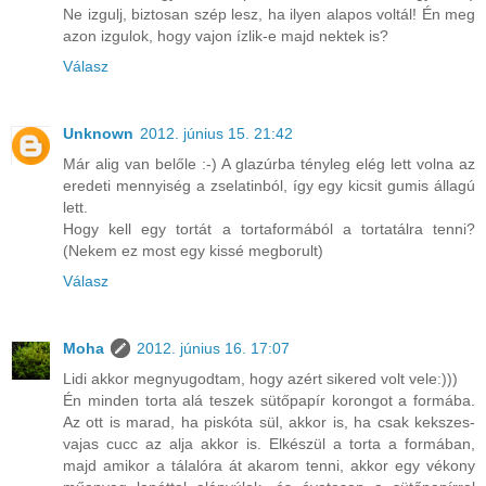
Ne izgulj, biztosan szép lesz, ha ilyen alapos voltál! Én meg
azon izgulok, hogy vajon ízlik-e majd nektek is?
Válasz
Unknown
2012. június 15. 21:42
Már alig van belőle :-) A glazúrba tényleg elég lett volna az
eredeti mennyiség a zselatinból, így egy kicsit gumis állagú
lett.
Hogy kell egy tortát a tortaformából a tortatálra tenni?
(Nekem ez most egy kissé megborult)
Válasz
Moha
2012. június 16. 17:07
Lidi akkor megnyugodtam, hogy azért sikered volt vele:)))
Én minden torta alá teszek sütőpapír korongot a formába.
Az ott is marad, ha piskóta sül, akkor is, ha csak kekszes-
vajas cucc az alja akkor is. Elkészül a torta a formában,
majd amikor a tálalóra át akarom tenni, akkor egy vékony