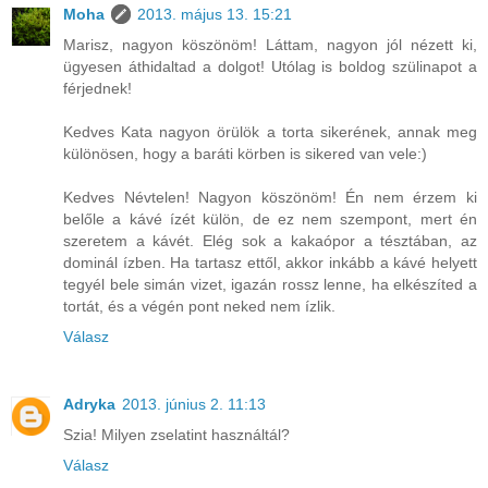
Moha
2013. május 13. 15:21
Marisz, nagyon köszönöm! Láttam, nagyon jól nézett ki,
ügyesen áthidaltad a dolgot! Utólag is boldog szülinapot a
férjednek!
Kedves Kata nagyon örülök a torta sikerének, annak meg
különösen, hogy a baráti körben is sikered van vele:)
Kedves Névtelen! Nagyon köszönöm! Én nem érzem ki
belőle a kávé ízét külön, de ez nem szempont, mert én
szeretem a kávét. Elég sok a kakaópor a tésztában, az
dominál ízben. Ha tartasz ettől, akkor inkább a kávé helyett
tegyél bele simán vizet, igazán rossz lenne, ha elkészíted a
tortát, és a végén pont neked nem ízlik.
Válasz
Adryka
2013. június 2. 11:13
Szia! Milyen zselatint használtál?
Válasz