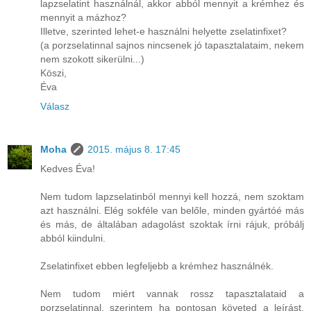
lapzselatint használnál, akkor abból mennyit a krémhez és
mennyit a mázhoz?
Illetve, szerinted lehet-e használni helyette zselatinfixet?
(a porzselatinnal sajnos nincsenek jó tapasztalataim, nekem
nem szokott sikerülni...)
Köszi,
Éva
Válasz
Moha
2015. május 8. 17:45
Kedves Éva!
Nem tudom lapzselatinból mennyi kell hozzá, nem szoktam
azt használni. Elég sokféle van belőle, minden gyártóé más
és más, de általában adagolást szoktak írni rájuk, próbálj
abból kiindulni.
Zselatinfixet ebben legfeljebb a krémhez használnék.
Nem tudom miért vannak rossz tapasztalataid a
porzselatinnal, szerintem ha pontosan követed a leírást,