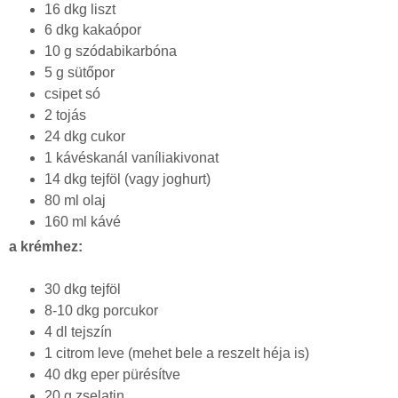
16 dkg liszt
6 dkg kakaópor
10 g szódabikarbóna
5 g sütőpor
csipet só
2 tojás
24 dkg cukor
1 kávéskanál vaníliakivonat
14 dkg tejföl (vagy joghurt)
80 ml olaj
160 ml kávé
a krémhez:
30 dkg tejföl
8-10 dkg porcukor
4 dl tejszín
1 citrom leve (mehet bele a reszelt héja is)
40 dkg eper pürésítve
20 g zselatin