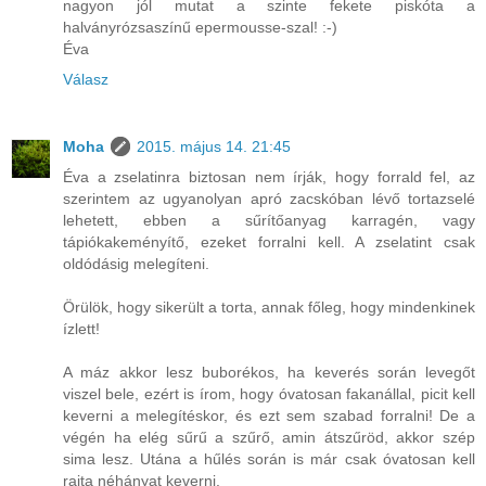
nagyon jól mutat a szinte fekete piskóta a
halványrózsaszínű epermousse-szal! :-)
Éva
Válasz
Moha
2015. május 14. 21:45
Éva a zselatinra biztosan nem írják, hogy forrald fel, az
szerintem az ugyanolyan apró zacskóban lévő tortazselé
lehetett, ebben a sűrítőanyag karragén, vagy
tápiókakeményítő, ezeket forralni kell. A zselatint csak
oldódásig melegíteni.
Örülök, hogy sikerült a torta, annak főleg, hogy mindenkinek
ízlett!
A máz akkor lesz buborékos, ha keverés során levegőt
viszel bele, ezért is írom, hogy óvatosan fakanállal, picit kell
keverni a melegítéskor, és ezt sem szabad forralni! De a
végén ha elég sűrű a szűrő, amin átszűröd, akkor szép
sima lesz. Utána a hűlés során is már csak óvatosan kell
rajta néhányat keverni.