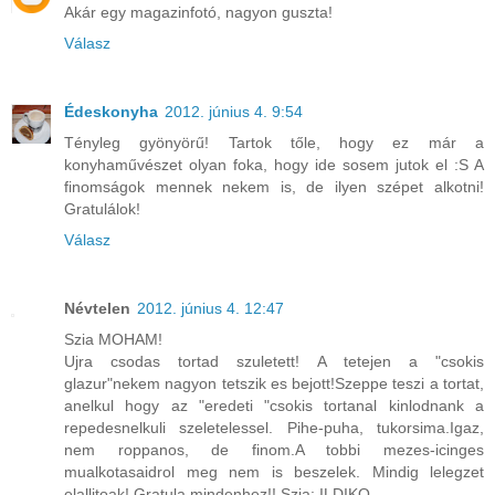
Akár egy magazinfotó, nagyon guszta!
Válasz
Édeskonyha
2012. június 4. 9:54
Tényleg gyönyörű! Tartok tőle, hogy ez már a
konyhaművészet olyan foka, hogy ide sosem jutok el :S A
finomságok mennek nekem is, de ilyen szépet alkotni!
Gratulálok!
Válasz
Névtelen
2012. június 4. 12:47
Szia MOHAM!
Ujra csodas tortad szuletett! A tetejen a "csokis
glazur"nekem nagyon tetszik es bejott!Szeppe teszi a tortat,
anelkul hogy az "eredeti "csokis tortanal kinlodnank a
repedesnelkuli szeletelessel. Pihe-puha, tukorsima.Igaz,
nem roppanos, de finom.A tobbi mezes-icinges
mualkotasaidrol meg nem is beszelek. Mindig lelegzet
elallitoak! Gratula mindenhez!! Szia: ILDIKO