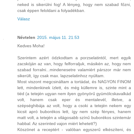
neked is sikerülni fog! A lényeg, hogy nem szabad főzni,
csak éppen feloldani a folyadékban.
Válasz
Névtelen
2015. május 11. 21:53
Kedves Moha!
Szerintem azért ódzkodtam a porzselatintól, mert egyik
zacskóján az van, hogy felforraljuk, másikén az, hogy nem
szabad forralni...mindenesetre valamiért párszor már nem
sikerült, így csak max. lapzselatinhoz nyúltam.
Most viszont megcsináltam a tortádat, és NAGYON FINOM
lett, mindenkinek ízlett, és még küllemre is, szinte mint a
tiéd (a tetején ugyan nem ilyen gyönyörű gyümölcskavalkád
volt, hanem csak eper és mentalevél, illetve, a
szépséghibája az volt, hogy a csoki a tetején nekem egy
kicsit apró buborékos lett, így nem szép fényes, hanem
matt volt, a tetején a világosabb színű buborékos szintemár
habbal. Az szerinted vajon miért lehetett?)
Köszönet a receptért - valóban egyszerű elkészíteni, és