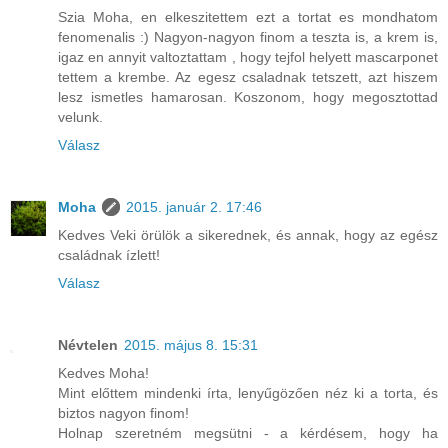
Szia Moha, en elkeszitettem ezt a tortat es mondhatom
fenomenalis :) Nagyon-nagyon finom a teszta is, a krem is,
igaz en annyit valtoztattam , hogy tejfol helyett mascarponet
tettem a krembe. Az egesz csaladnak tetszett, azt hiszem
lesz ismetles hamarosan. Koszonom, hogy megosztottad
velunk.
Válasz
Moha
2015. január 2. 17:46
Kedves Veki örülök a sikerednek, és annak, hogy az egész
családnak ízlett!
Válasz
Névtelen
2015. május 8. 15:31
Kedves Moha!
Mint előttem mindenki írta, lenyűgözően néz ki a torta, és
biztos nagyon finom!
Holnap szeretném megsütni - a kérdésem, hogy ha