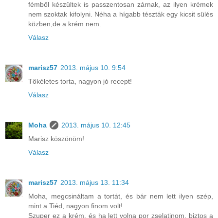
fémből készültek is passzentosan zárnak, az ilyen krémek
nem szoktak kifolyni. Néha a hígabb tészták egy kicsit sülés
közben,de a krém nem.
Válasz
marisz57
2013. május 10. 9:54
Tökéletes torta, nagyon jó recept!
Válasz
Moha
2013. május 10. 12:45
Marisz köszönöm!
Válasz
marisz57
2013. május 13. 11:34
Moha, megcsináltam a tortát, és bár nem lett ilyen szép,
mint a Tiéd, nagyon finom volt!
Szuper ez a krém, és ha lett volna por zselatinom, biztos a