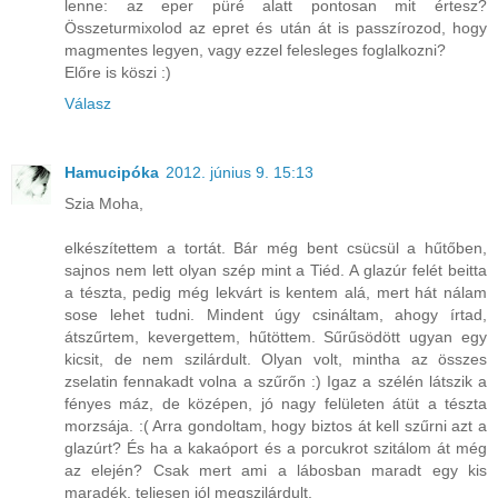
lenne: az eper püré alatt pontosan mit értesz?
Összeturmixolod az epret és után át is passzírozod, hogy
magmentes legyen, vagy ezzel felesleges foglalkozni?
Előre is köszi :)
Válasz
Hamucipóka
2012. június 9. 15:13
Szia Moha,
elkészítettem a tortát. Bár még bent csücsül a hűtőben,
sajnos nem lett olyan szép mint a Tiéd. A glazúr felét beitta
a tészta, pedig még lekvárt is kentem alá, mert hát nálam
sose lehet tudni. Mindent úgy csináltam, ahogy írtad,
átszűrtem, kevergettem, hűtöttem. Sűrűsödött ugyan egy
kicsit, de nem szilárdult. Olyan volt, mintha az összes
zselatin fennakadt volna a szűrőn :) Igaz a szélén látszik a
fényes máz, de középen, jó nagy felületen átüt a tészta
morzsája. :( Arra gondoltam, hogy biztos át kell szűrni azt a
glazúrt? És ha a kakaóport és a porcukrot szitálom át még
az elején? Csak mert ami a lábosban maradt egy kis
maradék, teljesen jól megszilárdult.