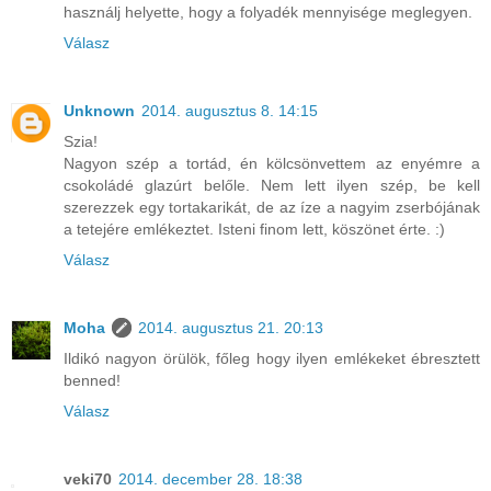
használj helyette, hogy a folyadék mennyisége meglegyen.
Válasz
Unknown
2014. augusztus 8. 14:15
Szia!
Nagyon szép a tortád, én kölcsönvettem az enyémre a
csokoládé glazúrt belőle. Nem lett ilyen szép, be kell
szerezzek egy tortakarikát, de az íze a nagyim zserbójának
a tetejére emlékeztet. Isteni finom lett, köszönet érte. :)
Válasz
Moha
2014. augusztus 21. 20:13
Ildikó nagyon örülök, főleg hogy ilyen emlékeket ébresztett
benned!
Válasz
veki70
2014. december 28. 18:38