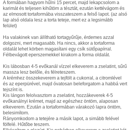
A formában hagyom hűlni 15 percet, majd lekapcsolom a
karimát és teljesen kihűtöm a tésztát, ezután kettévágom és
az elmosott tortaformába visszateszem a felső lapot. (az alsó
lap alsó oldala lesz a torta teteje, mert ez a legsimább
felület)
Ha valakinek van állítható tortagyűrűje, érdemes azzal
dolgozni, mert magasabb. Ha nincs, akkor a tortaforma
oldalát lehet körben magasítani egy csík sütőpapírral.
Félbevágott eperszemekkel kirakom a forma oldalát.
Kis lábosban 4-5 evőkanál vízzel elkeverem a zselatint, sűrű
massza lesz belőle, és félreteszem.
A krémhez összekeverem a tejfölt a cukorral, a citromlével
és az eperpürével, majd óvatosan beleforgatom a habbá vert
tejszínt is.
Kis lángon felolvasztom a zselatint, hozzákeverek 4-5
evőkanálnyi krémet, majd az egészhez öntöm, alaposan
elkeverem. Ezután a tortaformában várakozó lapra öntöm,
belesimítom.
Rányomkodom a tetejére a másik lapot, a simább felével
fölfelé. Hűtőbe teszem.