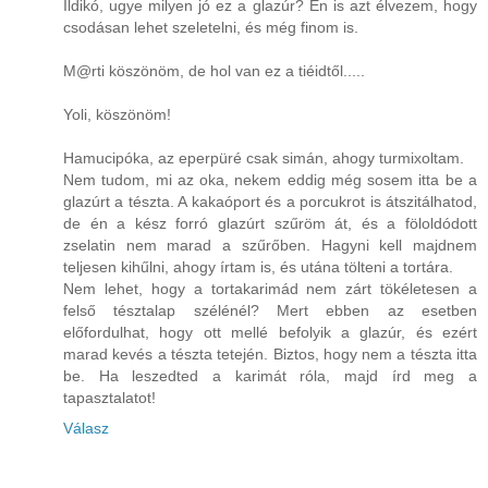
Ildikó, ugye milyen jó ez a glazúr? Én is azt élvezem, hogy
csodásan lehet szeletelni, és még finom is.
M@rti köszönöm, de hol van ez a tiéidtől.....
Yoli, köszönöm!
Hamucipóka, az eperpüré csak simán, ahogy turmixoltam.
Nem tudom, mi az oka, nekem eddig még sosem itta be a
glazúrt a tészta. A kakaóport és a porcukrot is átszitálhatod,
de én a kész forró glazúrt szűröm át, és a föloldódott
zselatin nem marad a szűrőben. Hagyni kell majdnem
teljesen kihűlni, ahogy írtam is, és utána tölteni a tortára.
Nem lehet, hogy a tortakarimád nem zárt tökéletesen a
felső tésztalap szélénél? Mert ebben az esetben
előfordulhat, hogy ott mellé befolyik a glazúr, és ezért
marad kevés a tészta tetején. Biztos, hogy nem a tészta itta
be. Ha leszedted a karimát róla, majd írd meg a
tapasztalatot!
Válasz