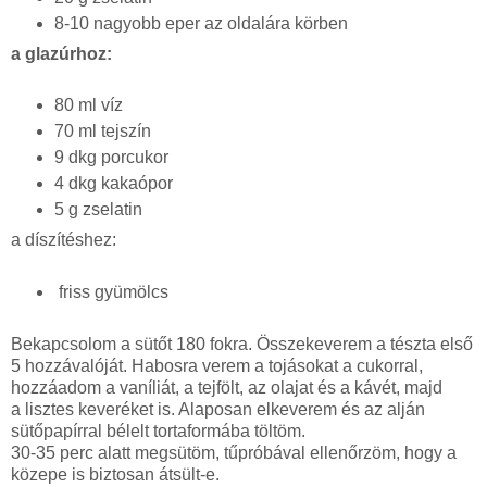
8-10 nagyobb eper az oldalára körben
a glazúrhoz:
80 ml víz
70 ml tejszín
9 dkg porcukor
4 dkg kakaópor
5 g zselatin
a díszítéshez:
friss gyümölcs
Bekapcsolom a sütőt 180 fokra. Összekeverem a tészta első
5 hozzávalóját. Habosra verem a tojásokat a cukorral,
hozzáadom a vaníliát, a tejfölt, az olajat és a kávét, majd
a lisztes keveréket is. Alaposan elkeverem és az alján
sütőpapírral bélelt tortaformába töltöm.
30-35 perc alatt megsütöm, tűpróbával ellenőrzöm, hogy a
közepe is biztosan átsült-e.