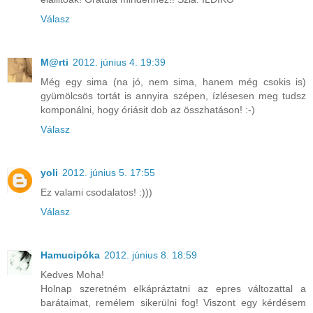
Válasz
M@rti
2012. június 4. 19:39
Még egy sima (na jó, nem sima, hanem még csokis is)
gyümölcsös tortát is annyira szépen, ízlésesen meg tudsz
komponálni, hogy óriásit dob az összhatáson! :-)
Válasz
yoli
2012. június 5. 17:55
Ez valami csodalatos! :)))
Válasz
Hamucipóka
2012. június 8. 18:59
Kedves Moha!
Holnap szeretném elkápráztatni az epres változattal a
barátaimat, remélem sikerülni fog! Viszont egy kérdésem