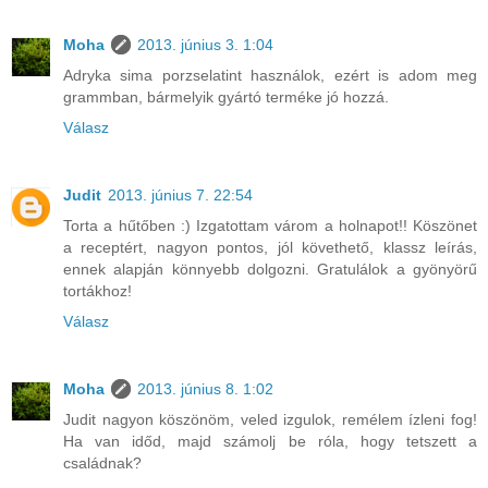
Moha
2013. június 3. 1:04
Adryka sima porzselatint használok, ezért is adom meg
grammban, bármelyik gyártó terméke jó hozzá.
Válasz
Judit
2013. június 7. 22:54
Torta a hűtőben :) Izgatottam várom a holnapot!! Köszönet
a receptért, nagyon pontos, jól követhető, klassz leírás,
ennek alapján könnyebb dolgozni. Gratulálok a gyönyörű
tortákhoz!
Válasz
Moha
2013. június 8. 1:02
Judit nagyon köszönöm, veled izgulok, remélem ízleni fog!
Ha van időd, majd számolj be róla, hogy tetszett a
családnak?