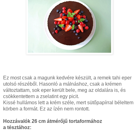
Ez most csak a magunk kedvére készült, a remek tahi eper
utolsó részéből. Hasonló a málnáshoz, csak a krémen
változtattam, sok eper került bele, meg az oldalára is, és
csökkentettem a zselatint egy picit.
Kissé hullámos lett a krém széle, mert sütőpapírral béleltem
körben a formát. Ez az ízén nem rontott.
Hozzávalók 26 cm átmérőjű tortaformához
a tésztához: