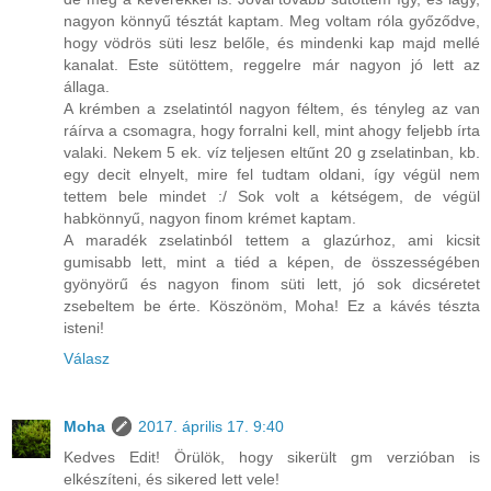
nagyon könnyű tésztát kaptam. Meg voltam róla győződve,
hogy vödrös süti lesz belőle, és mindenki kap majd mellé
kanalat. Este sütöttem, reggelre már nagyon jó lett az
állaga.
A krémben a zselatintól nagyon féltem, és tényleg az van
ráírva a csomagra, hogy forralni kell, mint ahogy feljebb írta
valaki. Nekem 5 ek. víz teljesen eltűnt 20 g zselatinban, kb.
egy decit elnyelt, mire fel tudtam oldani, így végül nem
tettem bele mindet :/ Sok volt a kétségem, de végül
habkönnyű, nagyon finom krémet kaptam.
A maradék zselatinból tettem a glazúrhoz, ami kicsit
gumisabb lett, mint a tiéd a képen, de összességében
gyönyörű és nagyon finom süti lett, jó sok dicséretet
zsebeltem be érte. Köszönöm, Moha! Ez a kávés tészta
isteni!
Válasz
Moha
2017. április 17. 9:40
Kedves Edit! Örülök, hogy sikerült gm verzióban is
elkészíteni, és sikered lett vele!