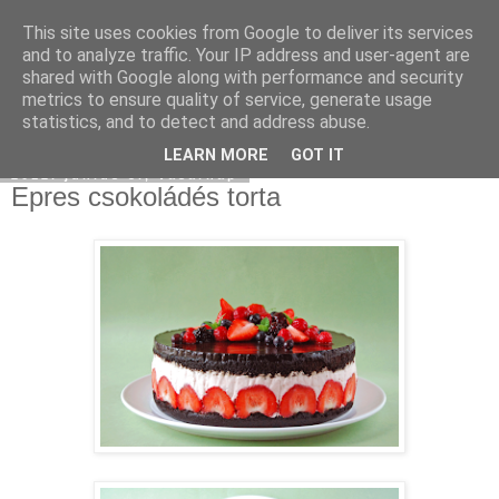
This site uses cookies from Google to deliver its services
Moha Konyha
and to analyze traffic. Your IP address and user-agent are
shared with Google along with performance and security
metrics to ensure quality of service, generate usage
statistics, and to detect and address abuse.
▼
LEARN MORE
GOT IT
2012. június 3., vasárnap
Epres csokoládés torta