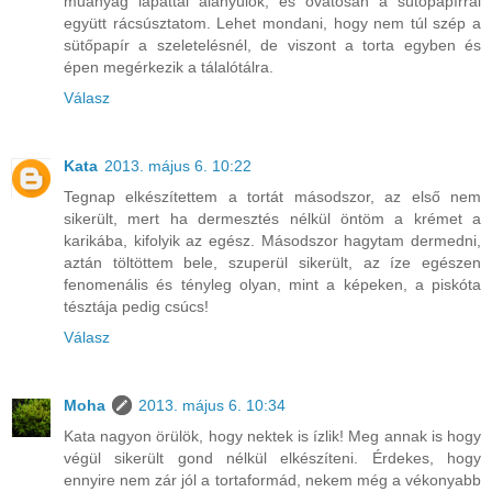
műanyag lapáttal alányúlok, és óvatosan a sütőpapírral
együtt rácsúsztatom. Lehet mondani, hogy nem túl szép a
sütőpapír a szeletelésnél, de viszont a torta egyben és
épen megérkezik a tálalótálra.
Válasz
Kata
2013. május 6. 10:22
Tegnap elkészítettem a tortát másodszor, az első nem
sikerült, mert ha dermesztés nélkül öntöm a krémet a
karikába, kifolyik az egész. Másodszor hagytam dermedni,
aztán töltöttem bele, szuperül sikerült, az íze egészen
fenomenális és tényleg olyan, mint a képeken, a piskóta
tésztája pedig csúcs!
Válasz
Moha
2013. május 6. 10:34
Kata nagyon örülök, hogy nektek is ízlik! Meg annak is hogy
végül sikerült gond nélkül elkészíteni. Érdekes, hogy
ennyire nem zár jól a tortaformád, nekem még a vékonyabb