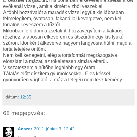
Elkészítem a glazúrt. Kis pohárban elkeverem a zselatint két
evőkanál vízzel, amit a kimért vízből veszek el.
A többi hozzávalót a maradék vízzel együtt kis lábosban
felmelegítem, óvatosan, fakanállal kevergetve, nem kell
forralni! Leveszem a tűzről.
Mikróban feloldom a zselatint, hozzávegyítem a kakaós
részhez, alaposan elkeverem és átszűröm egy kis lyukú
szűrőn. Időnként átkeverve hagyom langyosra hűlni, majd a
torta tetejére öntöm.
Nem kell kenegetni, elég a tortaformát megrázogatva
eloszlatni a mázat, az tökéletesen simára elterül.
Visszateszem a hűtőbe legalább egy órára.
Tálalás előtt díszítem gyümölcsökkel. Éles késsel
gyönyörűen vágható, a máz a tetején nem lesz kemény.
dátum:
12:35
68 megjegyzés:
Anazar
2012. június 3. 12:42