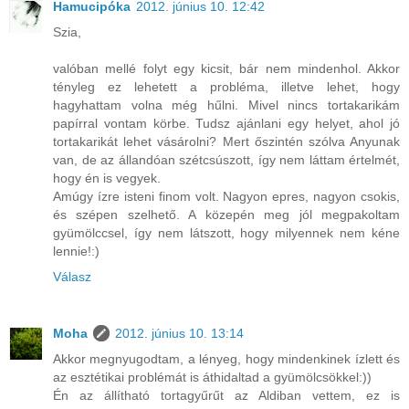
Hamucipóka
2012. június 10. 12:42
Szia,
valóban mellé folyt egy kicsit, bár nem mindenhol. Akkor
tényleg ez lehetett a probléma, illetve lehet, hogy
hagyhattam volna még hűlni. Mivel nincs tortakarikám
papírral vontam körbe. Tudsz ajánlani egy helyet, ahol jó
tortakarikát lehet vásárolni? Mert őszintén szólva Anyunak
van, de az állandóan szétcsúszott, így nem láttam értelmét,
hogy én is vegyek.
Amúgy ízre isteni finom volt. Nagyon epres, nagyon csokis,
és szépen szelhető. A közepén meg jól megpakoltam
gyümölccsel, így nem látszott, hogy milyennek nem kéne
lennie!:)
Válasz
Moha
2012. június 10. 13:14
Akkor megnyugodtam, a lényeg, hogy mindenkinek ízlett és
az esztétikai problémát is áthidaltad a gyümölcsökkel:))
Én az állítható tortagyűrűt az Aldiban vettem, ez is