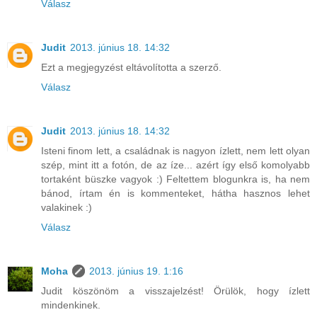
Válasz
Judit
2013. június 18. 14:32
Ezt a megjegyzést eltávolította a szerző.
Válasz
Judit
2013. június 18. 14:32
Isteni finom lett, a családnak is nagyon ízlett, nem lett olyan
szép, mint itt a fotón, de az íze... azért így első komolyabb
tortaként büszke vagyok :) Feltettem blogunkra is, ha nem
bánod, írtam én is kommenteket, hátha hasznos lehet
valakinek :)
Válasz
Moha
2013. június 19. 1:16
Judit köszönöm a visszajelzést! Örülök, hogy ízlett
mindenkinek.