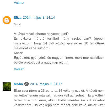
Válasz
Eliza
2014. május 9. 14:14
Szia!
A kávét mivel lehetne helyettesíteni?
És ekkora méretű tortából hány szelet van? (éppen
matekozom, hogy 14 3-6 közötti gyerek és 10 felnőttnek
mekkorát kéne sütnőm)
Köszi!
Egyébként gyönyörű, és nagyon finom, mert már csináltam
belőle prototípust a nagy nap előtt :)
Válasz
Moha
2014. május 9. 21:17
Eliza szerintem a 26-os torta 16 vékony szelet. A kávét nem
helyettesíteném mással, nagyon kell az ízéhez. Ha a koffein
tartalom a probléma, akkor koffeinmentes instant kávéból
készíteném. Ha végképp nem mehet bele kávé, akkor vizet