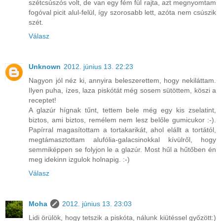
szétcsúszós volt, de van egy fém fül rajta, azt megnyomtam
fogóval picit alul-felül, így szorosabb lett, azóta nem csúszik
szét.
Válasz
Unknown
2012. június 13. 22:23
Nagyon jól néz ki, annyira beleszerettem, hogy nekiláttam.
Ilyen puha, ízes, laza piskótát még sosem sütöttem, köszi a
receptet!
A glazúr hígnak tűnt, tettem bele még egy kis zselatint,
biztos, ami biztos, remélem nem lesz belőle gumicukor :-).
Papírral magasítottam a tortakarikát, ahol elállt a tortától,
megtámasztottam alufólia-galacsinokkal kívülről, hogy
semmiképpen se folyjon le a glazúr. Most hűl a hűtőben én
meg idekinn izgulok holnapig. :-)
Válasz
Moha
2012. június 13. 23:03
Lidi örülök, hogy tetszik a piskóta, nálunk kiütéssel győzött:)