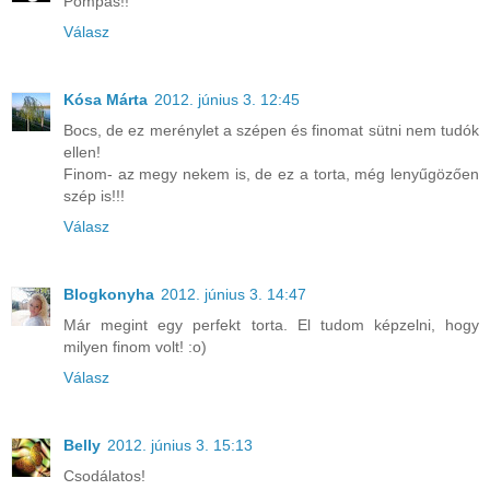
Pompás!!
Válasz
Kósa Márta
2012. június 3. 12:45
Bocs, de ez merénylet a szépen és finomat sütni nem tudók
ellen!
Finom- az megy nekem is, de ez a torta, még lenyűgözően
szép is!!!
Válasz
Blogkonyha
2012. június 3. 14:47
Már megint egy perfekt torta. El tudom képzelni, hogy
milyen finom volt! :o)
Válasz
Belly
2012. június 3. 15:13
Csodálatos!