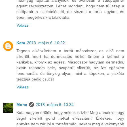
műanyag lapáttal alányúlok, és óvatosan a sütőpapírral
együtt rácsúsztatom. Lehet mondani, hogy nem túl szép a
sütőpapír a szeletelésnél, de viszont a torta egyben és
épen megérkezik a tálalótálra.
Válasz
Kata
2013. május 6. 10:22
Tegnap elkészítettem a tortát másodszor, az első nem
sikerült, mert ha dermesztés nélkül öntöm a krémet a
karikába, kifolyik az egész. Másodszor hagytam dermedni,
aztán töltöttem bele, szuperül sikerült, az íze egészen
fenomenális és tényleg olyan, mint a képeken, a piskóta
tésztája pedig csúcs!
Válasz
Moha
2013. május 6. 10:34
Kata nagyon örülök, hogy nektek is ízlik! Meg annak is hogy
végül sikerült gond nélkül elkészíteni. Érdekes, hogy
ennyire nem zár jól a tortaformád, nekem még a vékonyabb