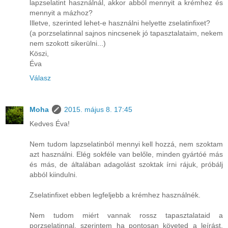
lapzselatint használnál, akkor abból mennyit a krémhez és
mennyit a mázhoz?
Illetve, szerinted lehet-e használni helyette zselatinfixet?
(a porzselatinnal sajnos nincsenek jó tapasztalataim, nekem
nem szokott sikerülni...)
Köszi,
Éva
Válasz
Moha
2015. május 8. 17:45
Kedves Éva!
Nem tudom lapzselatinból mennyi kell hozzá, nem szoktam
azt használni. Elég sokféle van belőle, minden gyártóé más
és más, de általában adagolást szoktak írni rájuk, próbálj
abból kiindulni.
Zselatinfixet ebben legfeljebb a krémhez használnék.
Nem tudom miért vannak rossz tapasztalataid a
porzselatinnal, szerintem ha pontosan követed a leírást,