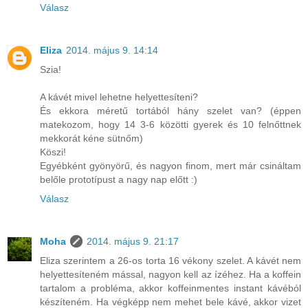
Válasz
Eliza
2014. május 9. 14:14
Szia!
A kávét mivel lehetne helyettesíteni?
És ekkora méretű tortából hány szelet van? (éppen
matekozom, hogy 14 3-6 közötti gyerek és 10 felnőttnek
mekkorát kéne sütnőm)
Köszi!
Egyébként gyönyörű, és nagyon finom, mert már csináltam
belőle prototípust a nagy nap előtt :)
Válasz
Moha
2014. május 9. 21:17
Eliza szerintem a 26-os torta 16 vékony szelet. A kávét nem
helyettesíteném mással, nagyon kell az ízéhez. Ha a koffein
tartalom a probléma, akkor koffeinmentes instant kávéból
készíteném. Ha végképp nem mehet bele kávé, akkor vizet