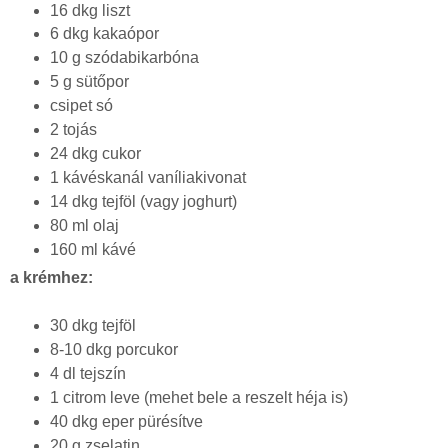
16 dkg liszt
6 dkg kakaópor
10 g szódabikarbóna
5 g sütőpor
csipet só
2 tojás
24 dkg cukor
1 kávéskanál vaníliakivonat
14 dkg tejföl (vagy joghurt)
80 ml olaj
160 ml kávé
a krémhez:
30 dkg tejföl
8-10 dkg porcukor
4 dl tejszín
1 citrom leve (mehet bele a reszelt héja is)
40 dkg eper pürésítve
20 g zselatin