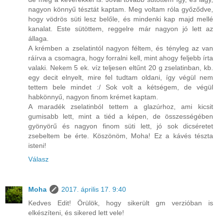
nagyon könnyű tésztát kaptam. Meg voltam róla győződve,
hogy vödrös süti lesz belőle, és mindenki kap majd mellé
kanalat. Este sütöttem, reggelre már nagyon jó lett az
állaga.
A krémben a zselatintól nagyon féltem, és tényleg az van
ráírva a csomagra, hogy forralni kell, mint ahogy feljebb írta
valaki. Nekem 5 ek. víz teljesen eltűnt 20 g zselatinban, kb.
egy decit elnyelt, mire fel tudtam oldani, így végül nem
tettem bele mindet :/ Sok volt a kétségem, de végül
habkönnyű, nagyon finom krémet kaptam.
A maradék zselatinból tettem a glazúrhoz, ami kicsit
gumisabb lett, mint a tiéd a képen, de összességében
gyönyörű és nagyon finom süti lett, jó sok dicséretet
zsebeltem be érte. Köszönöm, Moha! Ez a kávés tészta
isteni!
Válasz
Moha
2017. április 17. 9:40
Kedves Edit! Örülök, hogy sikerült gm verzióban is
elkészíteni, és sikered lett vele!