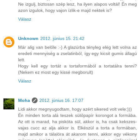
Ne izgulj, biztosan szép lesz, ha ilyen alapos voltál! Én meg
azon izgulok, hogy vajon ízlik-e majd nektek is?
Válasz
Unknown
2012. június 15. 21:42
Már alig van belőle :-) A glazúrba tényleg elég lett volna az
eredeti mennyiség a zselatinból, így egy kicsit gumis állagú
lett.
Hogy kell egy tortát a tortaformából a tortatálra tenni?
(Nekem ez most egy kissé megborult)
Válasz
Moha
2012. június 16. 17:07
Lidi akkor megnyugodtam, hogy azért sikered volt vele:)))
Én minden torta alá teszek sütőpapír korongot a formába.
Az ott is marad, ha piskóta sül, akkor is, ha csak kekszes-
vajas cucc az alja akkor is. Elkészül a torta a formában,
majd amikor a tálalóra át akarom tenni, akkor egy vékony