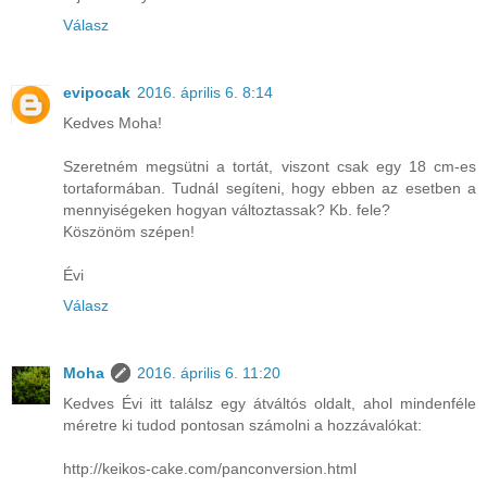
Válasz
evipocak
2016. április 6. 8:14
Kedves Moha!
Szeretném megsütni a tortát, viszont csak egy 18 cm-es
tortaformában. Tudnál segíteni, hogy ebben az esetben a
mennyiségeken hogyan változtassak? Kb. fele?
Köszönöm szépen!
Évi
Válasz
Moha
2016. április 6. 11:20
Kedves Évi itt találsz egy átváltós oldalt, ahol mindenféle
méretre ki tudod pontosan számolni a hozzávalókat:
http://keikos-cake.com/panconversion.html