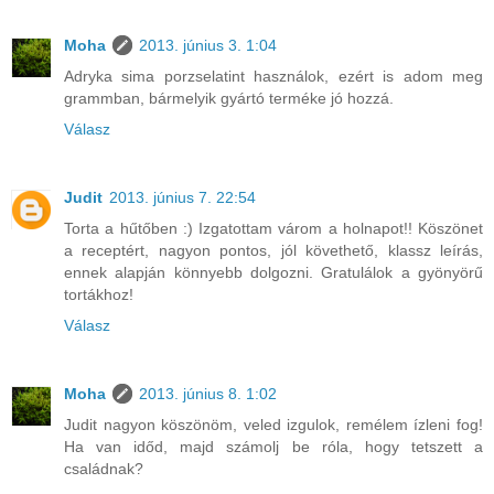
Moha
2013. június 3. 1:04
Adryka sima porzselatint használok, ezért is adom meg
grammban, bármelyik gyártó terméke jó hozzá.
Válasz
Judit
2013. június 7. 22:54
Torta a hűtőben :) Izgatottam várom a holnapot!! Köszönet
a receptért, nagyon pontos, jól követhető, klassz leírás,
ennek alapján könnyebb dolgozni. Gratulálok a gyönyörű
tortákhoz!
Válasz
Moha
2013. június 8. 1:02
Judit nagyon köszönöm, veled izgulok, remélem ízleni fog!
Ha van időd, majd számolj be róla, hogy tetszett a
családnak?