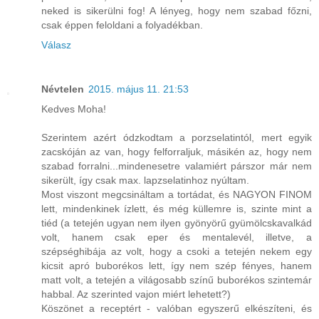
neked is sikerülni fog! A lényeg, hogy nem szabad főzni,
csak éppen feloldani a folyadékban.
Válasz
Névtelen
2015. május 11. 21:53
Kedves Moha!
Szerintem azért ódzkodtam a porzselatintól, mert egyik
zacskóján az van, hogy felforraljuk, másikén az, hogy nem
szabad forralni...mindenesetre valamiért párszor már nem
sikerült, így csak max. lapzselatinhoz nyúltam.
Most viszont megcsináltam a tortádat, és NAGYON FINOM
lett, mindenkinek ízlett, és még küllemre is, szinte mint a
tiéd (a tetején ugyan nem ilyen gyönyörű gyümölcskavalkád
volt, hanem csak eper és mentalevél, illetve, a
szépséghibája az volt, hogy a csoki a tetején nekem egy
kicsit apró buborékos lett, így nem szép fényes, hanem
matt volt, a tetején a világosabb színű buborékos szintemár
habbal. Az szerinted vajon miért lehetett?)
Köszönet a receptért - valóban egyszerű elkészíteni, és