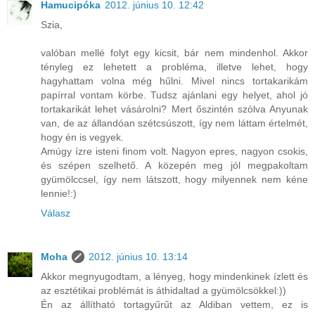
Hamucipóka
2012. június 10. 12:42
Szia,
valóban mellé folyt egy kicsit, bár nem mindenhol. Akkor
tényleg ez lehetett a probléma, illetve lehet, hogy
hagyhattam volna még hűlni. Mivel nincs tortakarikám
papírral vontam körbe. Tudsz ajánlani egy helyet, ahol jó
tortakarikát lehet vásárolni? Mert őszintén szólva Anyunak
van, de az állandóan szétcsúszott, így nem láttam értelmét,
hogy én is vegyek.
Amúgy ízre isteni finom volt. Nagyon epres, nagyon csokis,
és szépen szelhető. A közepén meg jól megpakoltam
gyümölccsel, így nem látszott, hogy milyennek nem kéne
lennie!:)
Válasz
Moha
2012. június 10. 13:14
Akkor megnyugodtam, a lényeg, hogy mindenkinek ízlett és
az esztétikai problémát is áthidaltad a gyümölcsökkel:))
Én az állítható tortagyűrűt az Aldiban vettem, ez is