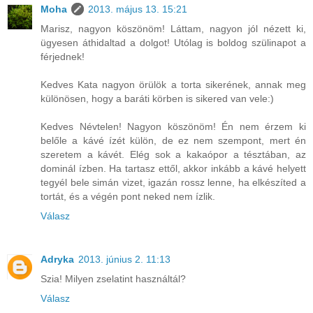
Moha
2013. május 13. 15:21
Marisz, nagyon köszönöm! Láttam, nagyon jól nézett ki,
ügyesen áthidaltad a dolgot! Utólag is boldog szülinapot a
férjednek!
Kedves Kata nagyon örülök a torta sikerének, annak meg
különösen, hogy a baráti körben is sikered van vele:)
Kedves Névtelen! Nagyon köszönöm! Én nem érzem ki
belőle a kávé ízét külön, de ez nem szempont, mert én
szeretem a kávét. Elég sok a kakaópor a tésztában, az
dominál ízben. Ha tartasz ettől, akkor inkább a kávé helyett
tegyél bele simán vizet, igazán rossz lenne, ha elkészíted a
tortát, és a végén pont neked nem ízlik.
Válasz
Adryka
2013. június 2. 11:13
Szia! Milyen zselatint használtál?
Válasz