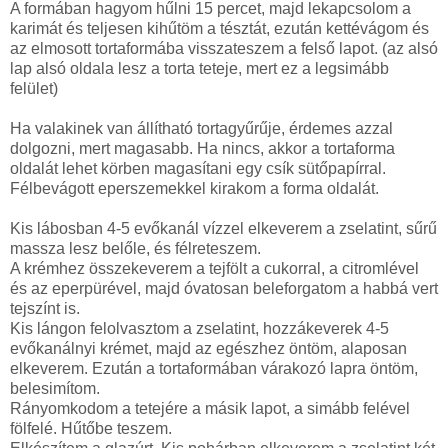
A formában hagyom hűlni 15 percet, majd lekapcsolom a
karimát és teljesen kihűtöm a tésztát, ezután kettévágom és
az elmosott tortaformába visszateszem a felső lapot. (az alsó
lap alsó oldala lesz a torta teteje, mert ez a legsimább
felület)
Ha valakinek van állítható tortagyűrűje, érdemes azzal
dolgozni, mert magasabb. Ha nincs, akkor a tortaforma
oldalát lehet körben magasítani egy csík sütőpapírral.
Félbevágott eperszemekkel kirakom a forma oldalát.
Kis lábosban 4-5 evőkanál vízzel elkeverem a zselatint, sűrű
massza lesz belőle, és félreteszem.
A krémhez összekeverem a tejfölt a cukorral, a citromlével
és az eperpürével, majd óvatosan beleforgatom a habbá vert
tejszínt is.
Kis lángon felolvasztom a zselatint, hozzákeverek 4-5
evőkanálnyi krémet, majd az egészhez öntöm, alaposan
elkeverem. Ezután a tortaformában várakozó lapra öntöm,
belesimítom.
Rányomkodom a tetejére a másik lapot, a simább felével
fölfelé. Hűtőbe teszem.