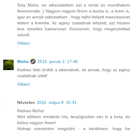
Szia Moha, en elkeszitettem ezt a tortat es mondhatom
fenomenalis :) Nagyon-nagyon finom a teszta is, a krem is,
igaz en annyit valtoztattam , hogy tejfol helyett mascarponet
tettem a krembe. Az egesz csaladnak tetszett, azt hiszem
lesz ismetles hamarosan. Koszonom, hogy megosztottad
velunk.
Válasz
Moha
2015. január 2. 17:46
Kedves Veki örülök a sikerednek, és annak, hogy az egész
családnak ízlett!
Válasz
Névtelen
2015. május 8. 15:31
Kedves Moha!
Mint előttem mindenki írta, lenyűgözően néz ki a torta, és
biztos nagyon finom!
Holnap szeretném megsütni - a kérdésem, hogy ha