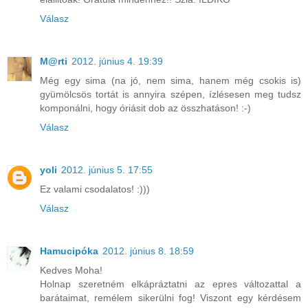
Válasz
M@rti
2012. június 4. 19:39
Még egy sima (na jó, nem sima, hanem még csokis is)
gyümölcsös tortát is annyira szépen, ízlésesen meg tudsz
komponálni, hogy óriásit dob az összhatáson! :-)
Válasz
yoli
2012. június 5. 17:55
Ez valami csodalatos! :)))
Válasz
Hamucipóka
2012. június 8. 18:59
Kedves Moha!
Holnap szeretném elkápráztatni az epres változattal a
barátaimat, remélem sikerülni fog! Viszont egy kérdésem