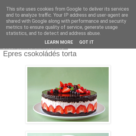
This site uses cookies from Google to deliver its services
Moha Konyha
and to analyze traffic. Your IP address and user-agent are
shared with Google along with performance and security
metrics to ensure quality of service, generate usage
statistics, and to detect and address abuse.
▼
LEARN MORE
GOT IT
2012. június 3., vasárnap
Epres csokoládés torta