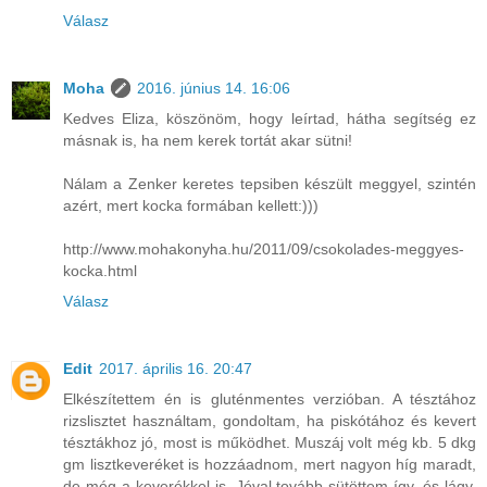
Válasz
Moha
2016. június 14. 16:06
Kedves Eliza, köszönöm, hogy leírtad, hátha segítség ez
másnak is, ha nem kerek tortát akar sütni!
Nálam a Zenker keretes tepsiben készült meggyel, szintén
azért, mert kocka formában kellett:)))
http://www.mohakonyha.hu/2011/09/csokolades-meggyes-
kocka.html
Válasz
Edit
2017. április 16. 20:47
Elkészítettem én is gluténmentes verzióban. A tésztához
rizslisztet használtam, gondoltam, ha piskótához és kevert
tésztákhoz jó, most is működhet. Muszáj volt még kb. 5 dkg
gm lisztkeveréket is hozzáadnom, mert nagyon híg maradt,
de még a keverékkel is. Jóval tovább sütöttem így, és lágy,