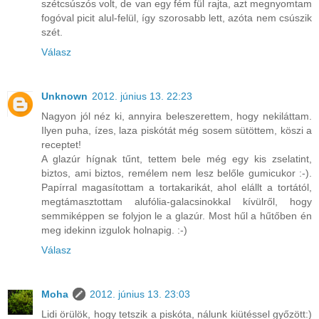
szétcsúszós volt, de van egy fém fül rajta, azt megnyomtam
fogóval picit alul-felül, így szorosabb lett, azóta nem csúszik
szét.
Válasz
Unknown
2012. június 13. 22:23
Nagyon jól néz ki, annyira beleszerettem, hogy nekiláttam.
Ilyen puha, ízes, laza piskótát még sosem sütöttem, köszi a
receptet!
A glazúr hígnak tűnt, tettem bele még egy kis zselatint,
biztos, ami biztos, remélem nem lesz belőle gumicukor :-).
Papírral magasítottam a tortakarikát, ahol elállt a tortától,
megtámasztottam alufólia-galacsinokkal kívülről, hogy
semmiképpen se folyjon le a glazúr. Most hűl a hűtőben én
meg idekinn izgulok holnapig. :-)
Válasz
Moha
2012. június 13. 23:03
Lidi örülök, hogy tetszik a piskóta, nálunk kiütéssel győzött:)