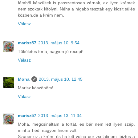
fémből készültek is passzentosan zárnak, az ilyen krémek
nem szoktak kifolyni. Néha a hígabb tészták egy kicsit sülés
közben,de a krém nem.
Válasz
marisz57
2013. május 10. 9:54
Tökéletes torta, nagyon jó recept!
Válasz
Moha
2013. május 10. 12:45
Marisz köszönöm!
Válasz
marisz57
2013. május 13. 11:34
Moha, megcsináltam a tortát, és bár nem lett ilyen szép,
mint a Tiéd, nagyon finom volt!
Szuper ez a krém, és ha lett volna por zselatinom, biztos a