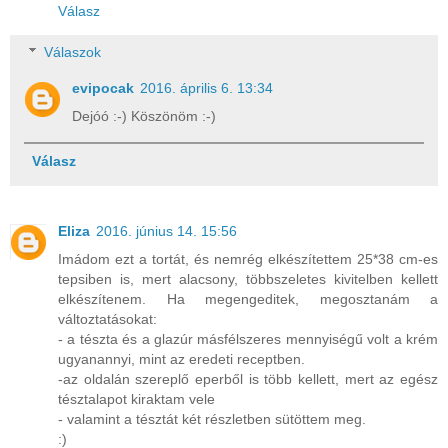
Válasz
Válaszok
evipocak
2016. április 6. 13:34
Dejóó :-) Köszönöm :-)
Válasz
Eliza
2016. június 14. 15:56
Imádom ezt a tortát, és nemrég elkészítettem 25*38 cm-es
tepsiben is, mert alacsony, többszeletes kivitelben kellett
elkészítenem. Ha megengeditek, megosztanám a
változtatásokat:
- a tészta és a glazúr másfélszeres mennyiségű volt a krém
ugyanannyi, mint az eredeti receptben.
-az oldalán szereplő eperből is több kellett, mert az egész
tésztalapot kiraktam vele
- valamint a tésztát két részletben sütöttem meg.
:)