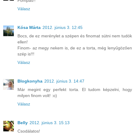
Pompás!!
Válasz
Kósa Márta
2012. június 3. 12:45
Bocs, de ez merénylet a szépen és finomat sütni nem tudók
ellen!
Finom- az megy nekem is, de ez a torta, még lenyűgözően
szép is!!!
Válasz
Blogkonyha
2012. június 3. 14:47
Már megint egy perfekt torta. El tudom képzelni, hogy
milyen finom volt! :o)
Válasz
Belly
2012. június 3. 15:13
Csodálatos!