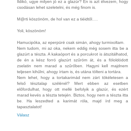
Ildikó, ugye milyen jó ez a glazúr? Én is azt élvezem, hogy
csodásan lehet szeletelni, és még finom is.
M@rti köszönöm, de hol van ez a tiéidtől.....
Yoli, köszönöm!
Hamucipóka, az eperpüré csak simán, ahogy turmixoltam.
Nem tudom, mi az oka, nekem eddig még sosem itta be a
glazúrt a tészta. A kakaóport és a porcukrot is átszitálhatod,
de én a kész forró glazúrt szűröm át, és a föloldódott
zselatin nem marad a szűrőben. Hagyni kell majdnem
teljesen kihűlni, ahogy írtam is, és utána tölteni a tortára.
Nem lehet, hogy a tortakarimád nem zárt tökéletesen a
felső tésztalap szélénél? Mert ebben az esetben
előfordulhat, hogy ott mellé befolyik a glazúr, és ezért
marad kevés a tészta tetején. Biztos, hogy nem a tészta itta
be. Ha leszedted a karimát róla, majd írd meg a
tapasztalatot!
Válasz