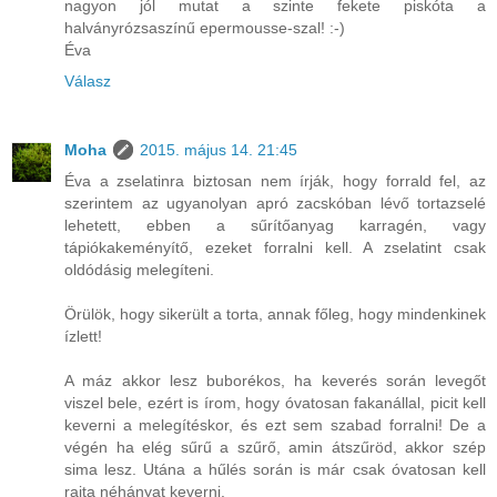
nagyon jól mutat a szinte fekete piskóta a
halványrózsaszínű epermousse-szal! :-)
Éva
Válasz
Moha
2015. május 14. 21:45
Éva a zselatinra biztosan nem írják, hogy forrald fel, az
szerintem az ugyanolyan apró zacskóban lévő tortazselé
lehetett, ebben a sűrítőanyag karragén, vagy
tápiókakeményítő, ezeket forralni kell. A zselatint csak
oldódásig melegíteni.
Örülök, hogy sikerült a torta, annak főleg, hogy mindenkinek
ízlett!
A máz akkor lesz buborékos, ha keverés során levegőt
viszel bele, ezért is írom, hogy óvatosan fakanállal, picit kell
keverni a melegítéskor, és ezt sem szabad forralni! De a
végén ha elég sűrű a szűrő, amin átszűröd, akkor szép
sima lesz. Utána a hűlés során is már csak óvatosan kell
rajta néhányat keverni.