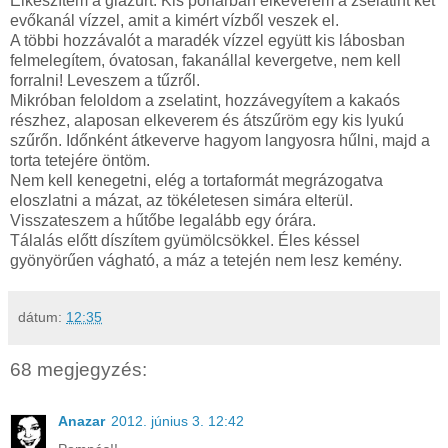
Elkészítem a glazúrt. Kis pohárban elkeverem a zselatint két
evőkanál vízzel, amit a kimért vízből veszek el.
A többi hozzávalót a maradék vízzel együtt kis lábosban
felmelegítem, óvatosan, fakanállal kevergetve, nem kell
forralni! Leveszem a tűzről.
Mikróban feloldom a zselatint, hozzávegyítem a kakaós
részhez, alaposan elkeverem és átszűröm egy kis lyukú
szűrőn. Időnként átkeverve hagyom langyosra hűlni, majd a
torta tetejére öntöm.
Nem kell kenegetni, elég a tortaformát megrázogatva
eloszlatni a mázat, az tökéletesen simára elterül.
Visszateszem a hűtőbe legalább egy órára.
Tálalás előtt díszítem gyümölcsökkel. Éles késsel
gyönyörűen vágható, a máz a tetején nem lesz kemény.
dátum:
12:35
68 megjegyzés:
Anazar
2012. június 3. 12:42