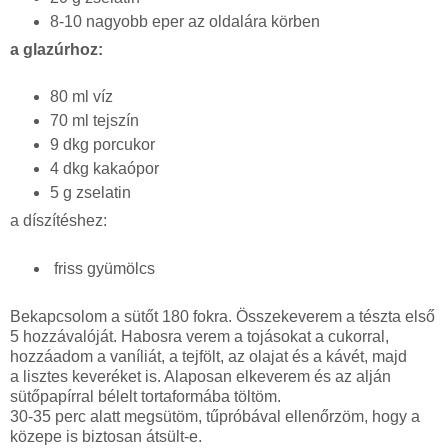
8-10 nagyobb eper az oldalára körben
a glazúrhoz:
80 ml víz
70 ml tejszín
9 dkg porcukor
4 dkg kakaópor
5 g zselatin
a díszítéshez:
friss gyümölcs
Bekapcsolom a sütőt 180 fokra. Összekeverem a tészta első
5 hozzávalóját. Habosra verem a tojásokat a cukorral,
hozzáadom a vaníliát, a tejfölt, az olajat és a kávét, majd
a lisztes keveréket is. Alaposan elkeverem és az alján
sütőpapírral bélelt tortaformába töltöm.
30-35 perc alatt megsütöm, tűpróbával ellenőrzöm, hogy a
közepe is biztosan átsült-e.