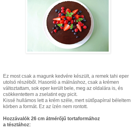
Ez most csak a magunk kedvére készült, a remek tahi eper
utolsó részéből. Hasonló a málnáshoz, csak a krémen
változtattam, sok eper került bele, meg az oldalára is, és
csökkentettem a zselatint egy picit.
Kissé hullámos lett a krém széle, mert sütőpapírral béleltem
körben a formát. Ez az ízén nem rontott.
Hozzávalók 26 cm átmérőjű tortaformához
a tésztához: