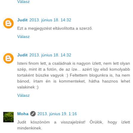
Válasz
Judit
2013. június 18. 14:32
Ezt a megjegyzést eltávolította a szerző.
Válasz
Judit
2013. június 18. 14:32
Isteni finom lett, a családnak is nagyon ízlett, nem lett olyan
szép, mint itt a fotón, de az íze... azért így első komolyabb
tortaként büszke vagyok :) Feltettem blogunkra is, ha nem
bánod, írtam én is kommenteket, hátha hasznos lehet
valakinek :)
Válasz
Moha
2013. június 19. 1:16
Judit köszönöm a visszajelzést! Örülök, hogy ízlett
mindenkinek.