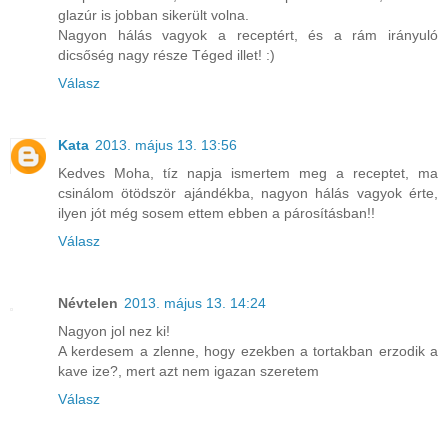
glazúr is jobban sikerült volna.
Nagyon hálás vagyok a receptért, és a rám irányuló
dicsőség nagy része Téged illet! :)
Válasz
Kata
2013. május 13. 13:56
Kedves Moha, tíz napja ismertem meg a receptet, ma
csinálom ötödször ajándékba, nagyon hálás vagyok érte,
ilyen jót még sosem ettem ebben a párosításban!!
Válasz
Névtelen
2013. május 13. 14:24
Nagyon jol nez ki!
A kerdesem a zlenne, hogy ezekben a tortakban erzodik a
kave ize?, mert azt nem igazan szeretem
Válasz