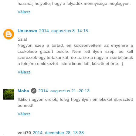
használj helyette, hogy a folyadék mennyisége meglegyen.
Válasz
Unknown
2014. augusztus 8. 14:15
Szia!
Nagyon szép a tortád, én kölcsönvettem az enyémre a
csokoládé glazúrt belőle. Nem lett ilyen szép, be kell
szerezzek egy tortakarikát, de az íze a nagyim zserbójának
a tetejére emlékeztet. Isteni finom lett, köszönet érte. :)
Válasz
Moha
2014. augusztus 21. 20:13
Ildikó nagyon örülök, főleg hogy ilyen emlékeket ébresztett
benned!
Válasz
veki70
2014. december 28. 18:38