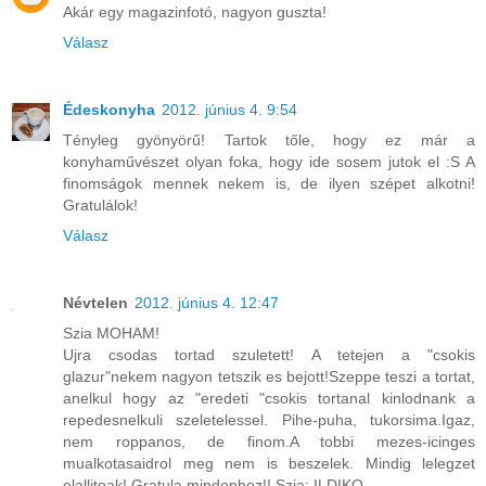
Akár egy magazinfotó, nagyon guszta!
Válasz
Édeskonyha
2012. június 4. 9:54
Tényleg gyönyörű! Tartok tőle, hogy ez már a
konyhaművészet olyan foka, hogy ide sosem jutok el :S A
finomságok mennek nekem is, de ilyen szépet alkotni!
Gratulálok!
Válasz
Névtelen
2012. június 4. 12:47
Szia MOHAM!
Ujra csodas tortad szuletett! A tetejen a "csokis
glazur"nekem nagyon tetszik es bejott!Szeppe teszi a tortat,
anelkul hogy az "eredeti "csokis tortanal kinlodnank a
repedesnelkuli szeletelessel. Pihe-puha, tukorsima.Igaz,
nem roppanos, de finom.A tobbi mezes-icinges
mualkotasaidrol meg nem is beszelek. Mindig lelegzet
elallitoak! Gratula mindenhez!! Szia: ILDIKO