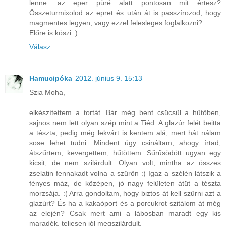
lenne: az eper püré alatt pontosan mit értesz?
Összeturmixolod az epret és után át is passzírozod, hogy
magmentes legyen, vagy ezzel felesleges foglalkozni?
Előre is köszi :)
Válasz
Hamucipóka
2012. június 9. 15:13
Szia Moha,
elkészítettem a tortát. Bár még bent csücsül a hűtőben,
sajnos nem lett olyan szép mint a Tiéd. A glazúr felét beitta
a tészta, pedig még lekvárt is kentem alá, mert hát nálam
sose lehet tudni. Mindent úgy csináltam, ahogy írtad,
átszűrtem, kevergettem, hűtöttem. Sűrűsödött ugyan egy
kicsit, de nem szilárdult. Olyan volt, mintha az összes
zselatin fennakadt volna a szűrőn :) Igaz a szélén látszik a
fényes máz, de középen, jó nagy felületen átüt a tészta
morzsája. :( Arra gondoltam, hogy biztos át kell szűrni azt a
glazúrt? És ha a kakaóport és a porcukrot szitálom át még
az elején? Csak mert ami a lábosban maradt egy kis
maradék, teljesen jól megszilárdult.