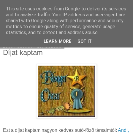
This site uses cookies from Google to deliver its services
Moha Konyha
and to analyze traffic. Your IP address and user-agent are
shared with Google along with performance and security
metrics to ensure quality of service, generate usage
statistics, and to detect and address abuse.
▼
LEARN MORE
GOT IT
2009. október 2., péntek
Díjat kaptam
Ezt a díjat kaptam nagyon kedves sütő-főző társaimtól:
Andi,