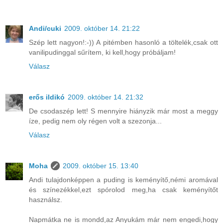
Andi/cuki
2009. október 14. 21:22
Szép lett nagyon!:-)) A pitémben hasonló a töltelék,csak ott
vanilipudinggal sűrítem, ki kell,hogy próbáljam!
Válasz
erős ildikó
2009. október 14. 21:32
De csodaszép lett! S mennyire hiányzik már most a meggy
íze, pedig nem oly régen volt a szezonja...
Válasz
Moha
2009. október 15. 13:40
Andi tulajdonképpen a puding is keményítő,némi aromával
és színezékkel,ezt spórolod meg,ha csak keményítőt
használsz.
Napmátka ne is mondd,az Anyukám már nem engedi,hogy