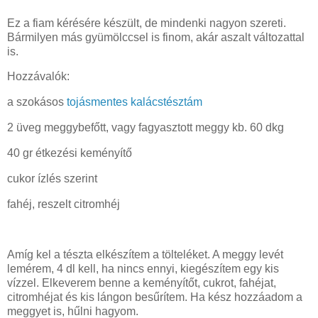
Ez a fiam kérésére készült, de mindenki nagyon szereti.
Bármilyen más gyümölccsel is finom, akár aszalt változattal
is.
Hozzávalók:
a szokásos
tojásmentes kalácstésztám
2 üveg meggybefőtt, vagy fagyasztott meggy kb. 60 dkg
40 gr étkezési keményítő
cukor ízlés szerint
fahéj, reszelt citromhéj
Amíg kel a tészta elkészítem a tölteléket. A meggy levét
lemérem, 4 dl kell, ha nincs ennyi, kiegészítem egy kis
vízzel. Elkeverem benne a keményítőt, cukrot, fahéjat,
citromhéjat és kis lángon besűrítem. Ha kész hozzáadom a
meggyet is, hűlni hagyom.