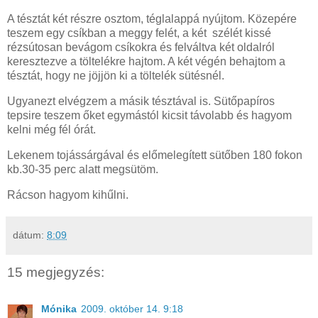
A tésztát két részre osztom, téglalappá nyújtom. Közepére
teszem egy csíkban a meggy felét, a két szélét kissé
rézsútosan bevágom csíkokra és felváltva két oldalról
keresztezve a töltelékre hajtom. A két végén behajtom a
tésztát, hogy ne jöjjön ki a töltelék sütésnél.
Ugyanezt elvégzem a másik tésztával is. Sütőpapíros
tepsire teszem őket egymástól kicsit távolabb és hagyom
kelni még fél órát.
Lekenem tojássárgával és előmelegített sütőben 180 fokon
kb.30-35 perc alatt megsütöm.
Rácson hagyom kihűlni.
dátum:
8:09
15 megjegyzés:
Mónika
2009. október 14. 9:18