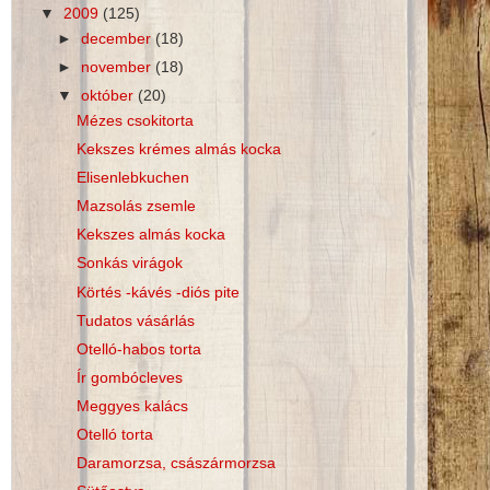
▼
2009
(125)
►
december
(18)
►
november
(18)
▼
október
(20)
Mézes csokitorta
Kekszes krémes almás kocka
Elisenlebkuchen
Mazsolás zsemle
Kekszes almás kocka
Sonkás virágok
Körtés -kávés -diós pite
Tudatos vásárlás
Otelló-habos torta
Ír gombócleves
Meggyes kalács
Otelló torta
Daramorzsa, császármorzsa