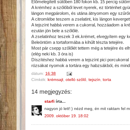
Előmelegített sütőben 180 fokon kb. 15 percig sütö
A krémhez a szőlőből levet nyerek, ez történhet gy
lángon megpárolom, és utána átnyomom egy szűrő
A citromlébe teszem a zselatint, kis lángon keverge
A tejszínt habbá verem a cukorral, hozzáadom a krém
ezután jön bele a szőlőlé.
A zselatinhoz teszek 3 ek.krémet, elvegyítem egy k
Beleöntöm a tortaformába a kihűlt tészta tetejére.
Most pár csepp szőlőlét tettem még a tetejére és el
(elég neki kb. 3 óra is)
Díszítéshez habbá verem a tejszínt pici porcukorral 
rózsákat nyomok a tortára egy habzsákból, és mind
dátum:
16:38
Címkék:
krémsajt
,
otelló szőlő
,
tejszín
,
torta
14 megjegyzés:
starfi
írta...
nagyon jó lett!:) nézd meg, én mit raktam fel 
2009. október 19. 18:02