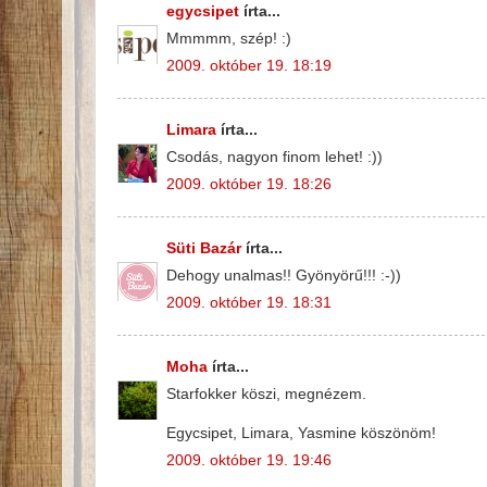
egycsipet
írta...
Mmmmm, szép! :)
2009. október 19. 18:19
Limara
írta...
Csodás, nagyon finom lehet! :))
2009. október 19. 18:26
Süti Bazár
írta...
Dehogy unalmas!! Gyönyörű!!! :-))
2009. október 19. 18:31
Moha
írta...
Starfokker köszi, megnézem.
Egycsipet, Limara, Yasmine köszönöm!
2009. október 19. 19:46