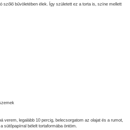
szőlő bűvöletében élek. Így született ez a torta is, színe mellett
lőszemek
á verem, legalább 10 percig, belecsorgatom az olajat és a rumot,
a sütőpapírral bélelt tortaformába öntöm.