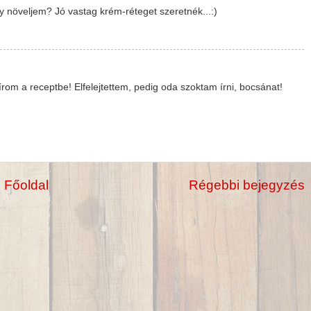
 növeljem? Jó vastag krém-réteget szeretnék...:)
s írom a receptbe! Elfelejtettem, pedig oda szoktam írni, bocsánat!
Főoldal
Régebbi bejegyzés