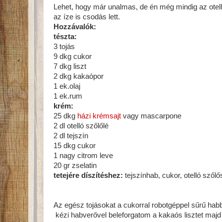
Lehet, hogy már unalmas, de én még mindig az otelló 
az íze is csodás lett.
Hozzávalók:
tészta:
3 tojás
9 dkg cukor
7 dkg liszt
2 dkg kakaópor
1 ek.olaj
1 ek.rum
krém:
25 dkg
házi krémsajt
vagy mascarpone
2 dl otelló szőlőlé
2 dl tejszín
15 dkg cukor
1 nagy citrom leve
20 gr zselatin
tetejére díszítéshez:
tejszínhab, cukor, otelló sző
Az egész tojásokat a cukorral robotgéppel sűrű habb
kézi habverővel beleforgatom a kakaós lisztet majd 