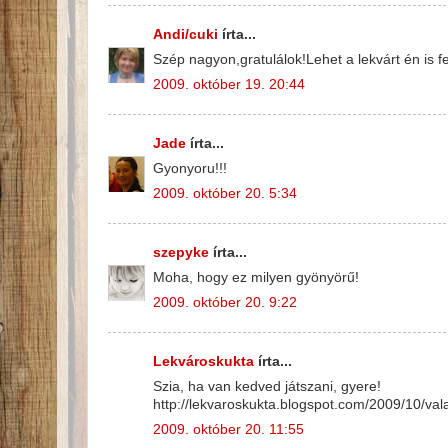
Andi/cuki
írta...
Szép nagyon,gratulálok!Lehet a lekvárt én is f
2009. október 19. 20:44
Jade
írta...
Gyonyoru!!!
2009. október 20. 5:34
szepyke
írta...
Moha, hogy ez milyen gyönyörű!
2009. október 20. 9:22
Lekvároskukta
írta...
Szia, ha van kedved játszani, gyere!
http://lekvaroskukta.blogspot.com/2009/10/val
2009. október 20. 11:55