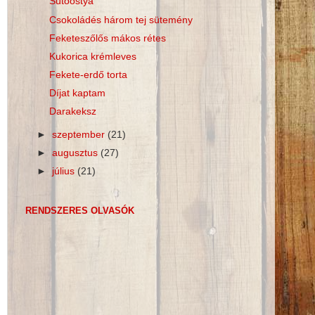
Sütőostya
Csokoládés három tej sütemény
Feketeszőlős mákos rétes
Kukorica krémleves
Fekete-erdő torta
Díjat kaptam
Darakeksz
►
szeptember
(21)
►
augusztus
(27)
►
július
(21)
RENDSZERES OLVASÓK