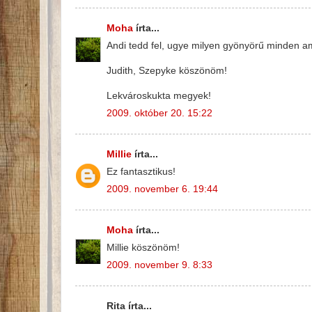
Moha
írta...
Andi tedd fel, ugye milyen gyönyörű minden ami
Judith, Szepyke köszönöm!
Lekvároskukta megyek!
2009. október 20. 15:22
Millie
írta...
Ez fantasztikus!
2009. november 6. 19:44
Moha
írta...
Millie köszönöm!
2009. november 9. 8:33
Rita írta...