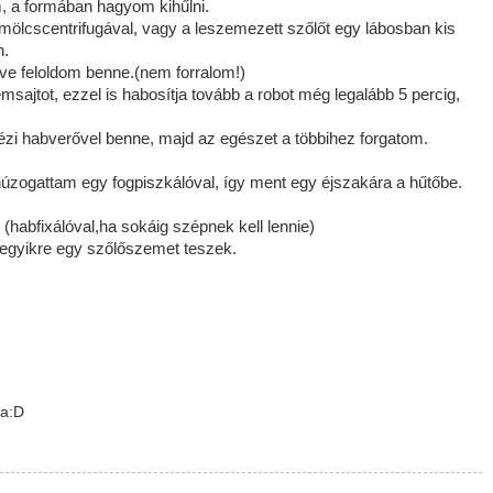
m, a formában hagyom kihűlni.
ümölcscentrifugával, vagy a leszemezett szőlőt egy lábosban kis
n.
tve feloldom benne.(nem forralom!)
sajtot, ezzel is habosítja tovább a robot még legalább 5 percig,
ézi habverővel benne, majd az egészet a többihez forgatom.
húzogattam egy fogpiszkálóval, így ment egy éjszakára a hűtőbe.
(habfixálóval,ha sokáig szépnek kell lennie)
egyikre egy szőlőszemet teszek.
ma:D