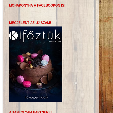
MOHAKONYHA A FACEBOOKON IS!
MEGJELENT AZ ÚJ SZÁM!
A TANFOLYAM PARTNEREI: