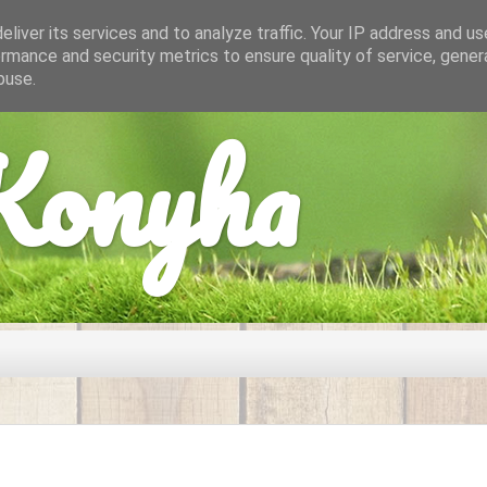
liver its services and to analyze traffic. Your IP address and u
rmance and security metrics to ensure quality of service, gene
buse.
onyha