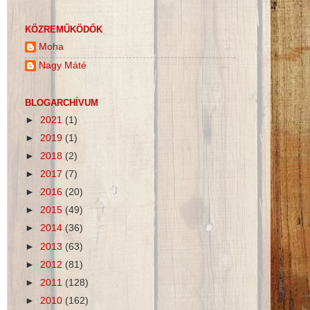
KÖZREMŰKÖDŐK
Moha
Nagy Máté
BLOGARCHÍVUM
►
2021
(1)
►
2019
(1)
►
2018
(2)
►
2017
(7)
►
2016
(20)
►
2015
(49)
►
2014
(36)
►
2013
(63)
►
2012
(81)
►
2011
(128)
►
2010
(162)