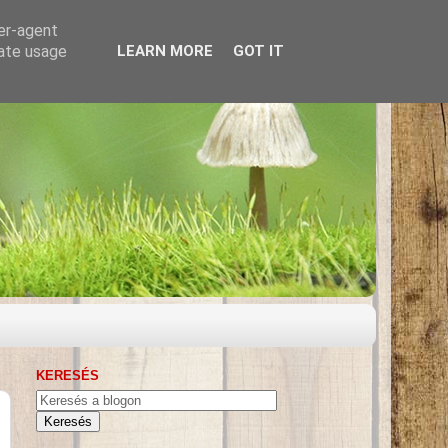
ser-agent
rate usage
LEARN MORE
GOT IT
KERESÉS