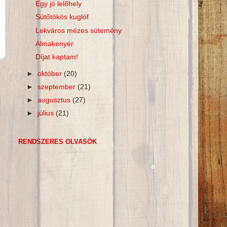
Egy jó lelőhely
Sütőtökös kuglóf
Lekváros mézes sütemény
Almakenyér
Díjat kaptam!
►
október
(20)
►
szeptember
(21)
►
augusztus
(27)
►
július
(21)
RENDSZERES OLVASÓK