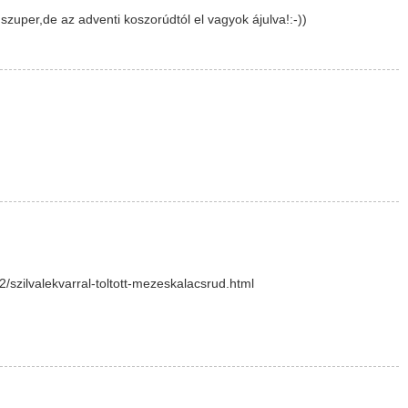
uper,de az adventi koszorúdtól el vagyok ájulva!:-))
szilvalekvarral-toltott-mezeskalacsrud.html