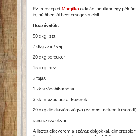
Ezt a receptet
Margitka
oldalán tanultam egy péktár
is, hűtőben jól becsomagolva eláll.
Hozzávalók:
50 dkg liszt
7 dkg zsír / vaj
20 dkg porcukor
15 dkg méz
2 tojás
1 kk.szódabikarbóna
3 kk. mézesfűszer keverék
20 dkg dió durvára vágva (ez most nekem kimaradt
sűrű szilvalekvár
A lisztet elkeverem a száraz dolgokkal, elmorzsolom