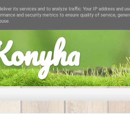
liver its services and to analyze traffic. Your IP address and u
rmance and security metrics to ensure quality of service, gene
buse.
onyha