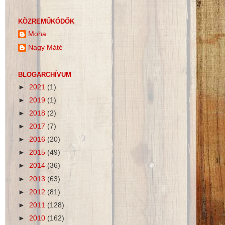
KÖZREMŰKÖDŐK
Moha
Nagy Máté
BLOGARCHÍVUM
►
2021
(1)
►
2019
(1)
►
2018
(2)
►
2017
(7)
►
2016
(20)
►
2015
(49)
►
2014
(36)
►
2013
(63)
►
2012
(81)
►
2011
(128)
►
2010
(162)