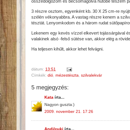
összedolgozom és becsomagolva hűtőbe teszem pár
3 részre osztom, egyenként kb. 30 X 25 cm-re nyúj
szélén vékonyabbra. A vastag részre kenem a szilva
tésztát. Lenyomkodom és a három rudat sütőpapíro
Lekenem egy kevés vízzel elkevert tojássárgával és
valakinek alsó -felső sütése van, akkor elég a rövid
Ha teljesen kihűlt, akkor lehet felvágni.
dátum:
13:51
Címkék:
dió
,
mézestészta
,
szilvalekvár
5 megjegyzés:
Kata
írta...
Nagyon guszta:)
2009. november 21. 17:26
Andi/cuki
írta...