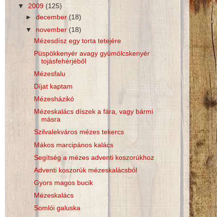
▼
2009
(125)
►
december
(18)
▼
november
(18)
Mézesdísz egy torta tetejére
Püspökkenyér avagy gyümölcskenyér
tojásfehérjéből
Mézesfalu
Díjat kaptam
Mézesházikó
Mézeskalács díszek a fára, vagy bármi
másra
Szilvalekváros mézes tekercs
Mákos marcipános kalács
Segítség a mézes adventi koszorúkhoz
Adventi koszorúk mézeskalácsból
Gyors magos bucik
Mézeskalács
Somlói galuska