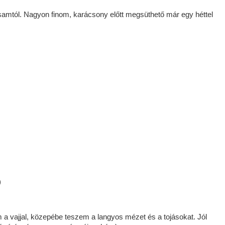
samtól. Nagyon finom, karácsony előtt megsüthető már egy héttel
)
 a vajjal, közepébe teszem a langyos mézet és a tojásokat. Jól