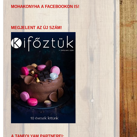
MOHAKONYHA A FACEBOOKON IS!
MEGJELENT AZ ÚJ SZÁM!
A TANFOLYAM PARTNEREI: