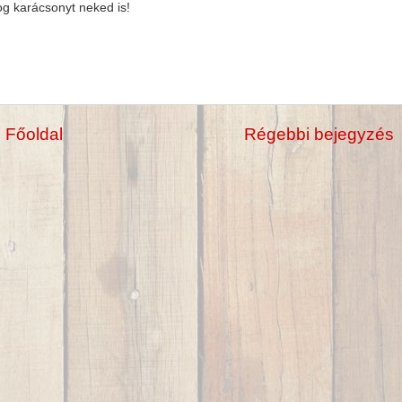
og karácsonyt neked is!
Főoldal
Régebbi bejegyzés