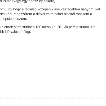
 órára.(vagy egy egész éjszakára)
tom, úgy hogy a téglalap közepén kissé vastagabbra hagyom, két
lekvárt, megszórom a dióval és mindkét oldalról ráhajtom a
s tepsibe teszem.
 előmelegített sütőben 180 fokon kb. 20 - 30 percig sütöm. Ha
ebb idő valószínűleg.