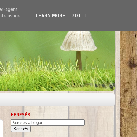
ser-agent
rate usage
LEARN MORE
GOT IT
KERESÉS