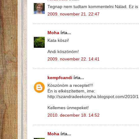
Tegnap nem tudtam kommentelni Nálad. Ez is sz
2009. november 21. 22:47
Moha
írta...
Kata köszi!
Andi köszönöm!
2009. november 22. 14:41
kempfcandi
írta...
Köszönöm a receptet!!!
Én is elkészítettem, ime:
http://szandradeekonyha.blogspot.com/2010/12/
Kellemes ünnepeket!
2010. december 18. 14:52
Moha
írta...