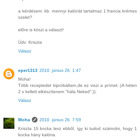
a kérdésem: kb. mennyi kalóriát tartalmaz 1 francia krémes
szelet?
előre is köszi a választ!
Üdv: Kriszta
Válasz
eper1313
2010. június 26. 1:47
Moha!
Több receptedet kipróbáltam,de ez viszi a prímet.:)A héten
2 x kellett elkészítenem "hála Neked":)).
Válasz
Moha
2010. június 26. 7:59
Kriszta 15 kocka lesz ebből, így ki tudod számolni, hogy 1
kocka hány kalória.