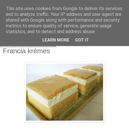
This site uses cookies from Google to deliver its services
Moha Konyha
and to analyze traffic. Your IP address and user-agent are
shared with Google along with performance and security
metrics to ensure quality of service, generate usage
statistics, and to detect and address abuse.
▼
LEARN MORE
GOT IT
2010. január 4., hétfő
Francia krémes