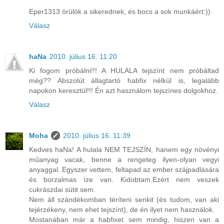
Eper1313 örülök a sikerednek, és bocs a sok munkáért:))
Válasz
haNa
2010. július 16. 11:20
Ki fogom próbálni!!! A HULALA tejszínt nem próbáltad
még?? Abszolút állagtartó habfix nélkül is, legalább
napokon keresztül!!! Én azt használom tejszínes dolgokhoz.
Válasz
Moha
2010. július 16. 11:39
Kedves haNa! A hulala NEM TEJSZÍN, hanem egy növényi
műanyag vacak, benne a rengeteg ilyen-olyan vegyi
anyaggal. Egyszer vettem, feltapad az ember szájpadlására
és borzalmas íze van. Kidobtam.Ezért nem veszek
cukrászdai sütit sem.
Nem áll szándékomban téríteni senkit (és tudom, van aki
tejérzékeny, nem ehet tejszínt), de én ilyet nem használok.
Mostanában már a habfixet sem mindig, hiszen van a