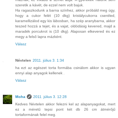
szeretik a kávét, de ezzel nem volt bajuk.
Ha ragaszkodunk a barna színhez, akkor próbáld meg úgy,
hogy a cukor felét (10 dkg) kristálycukorra cseréled,
karamellizálod egy kis lábosban, ha szép aranybarna, akkor
teszed hozzá a tejet, és a vajat, oldódásig kevered, majd a
maradék porcukrot is (10 dkg). Alaposan elkevered és ez
megy a felső lapra mázként.
Válasz
Névtelen
2011. július 3. 1:34
ha ezt az egészet torta formába csinálom akkor is ugyan
ennyi alap anyagok kellenek .
Válasz
Moha
2011. július 3. 12:28
Kedves Névtelen akkor felezni kel az alapanyagokat, mert
ez a méretű tepsi pont két db 26 cm átmérőjű
tortaformának felel meg.