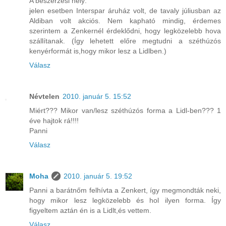
A beszerzési hely:
jelen esetben Interspar áruház volt, de tavaly júliusban az
Aldiban volt akciós. Nem kapható mindig, érdemes
szerintem a Zenkernél érdeklődni, hogy legközelebb hova
szállítanak. (Így lehetett előre megtudni a széthúzós
kenyérformát is,hogy mikor lesz a Lidlben.)
Válasz
Névtelen
2010. január 5. 15:52
Miért??? Mikor van/lesz széthúzós forma a Lidl-ben??? 1
éve hajtok rá!!!!
Panni
Válasz
Moha
2010. január 5. 19:52
Panni a barátnőm felhívta a Zenkert, így megmondták neki,
hogy mikor lesz legközelebb és hol ilyen forma. Így
figyeltem aztán én is a Lidlt,és vettem.
Válasz