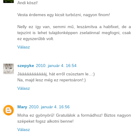
Andi köszi!
Vesta érdemes egy kicsit turbózni, nagyon finom!
Nelly ez így van, semmi mű, leszámítva a habfixet, de a
tejszínt is lehet tulajdonképpen zselatinnal megfogni, csak
ez egyszerűbb volt.
Válasz
szepyke
2010. január 4. 16:54
Jáááááááááááj, hát erről csúsztam le...:)
Na, majd lesz még ez repertoáron!:)
Válasz
Mary
2010. január 4. 16:56
Moha ez gyönyörű! Gratulálok a formádhoz! Biztos nagyon
szépeket fogsz alkotni benne!
Válasz