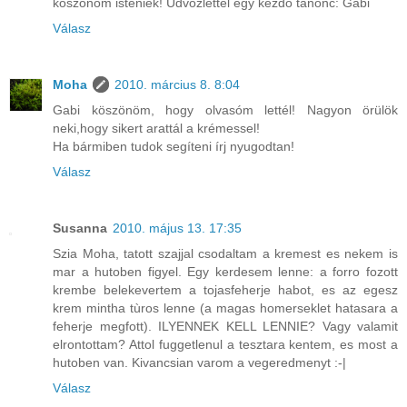
köszönöm isteniek! Üdvözlettel egy kezdő tanonc: Gabi
Válasz
Moha
2010. március 8. 8:04
Gabi köszönöm, hogy olvasóm lettél! Nagyon örülök
neki,hogy sikert arattál a krémessel!
Ha bármiben tudok segíteni írj nyugodtan!
Válasz
Susanna
2010. május 13. 17:35
Szia Moha, tatott szajjal csodaltam a kremest es nekem is
mar a hutoben figyel. Egy kerdesem lenne: a forro fozott
krembe belekevertem a tojasfeherje habot, es az egesz
krem mintha tùros lenne (a magas homerseklet hatasara a
feherje megfott). ILYENNEK KELL LENNIE? Vagy valamit
elrontottam? Attol fuggetlenul a tesztara kentem, es most a
hutoben van. Kivancsian varom a vegeredmenyt :-|
Válasz