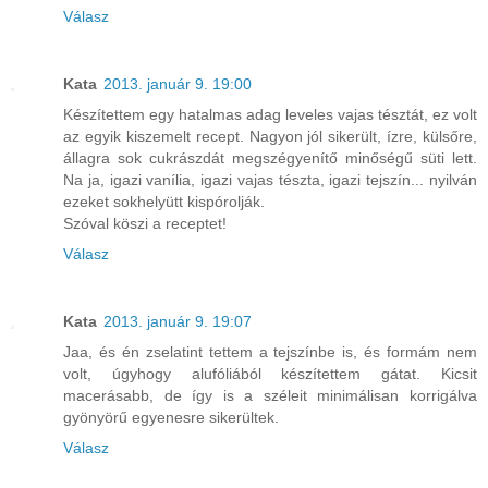
Válasz
Kata
2013. január 9. 19:00
Készítettem egy hatalmas adag leveles vajas tésztát, ez volt
az egyik kiszemelt recept. Nagyon jól sikerült, ízre, külsőre,
állagra sok cukrászdát megszégyenítő minőségű süti lett.
Na ja, igazi vanília, igazi vajas tészta, igazi tejszín... nyilván
ezeket sokhelyütt kispórolják.
Szóval köszi a receptet!
Válasz
Kata
2013. január 9. 19:07
Jaa, és én zselatint tettem a tejszínbe is, és formám nem
volt, úgyhogy alufóliából készítettem gátat. Kicsit
macerásabb, de így is a széleit minimálisan korrigálva
gyönyörű egyenesre sikerültek.
Válasz