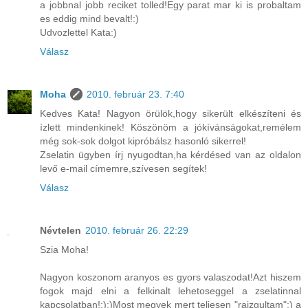
a jobbnal jobb reciket tolled!Egy parat mar ki is probaltam
es eddig mind bevalt!:)
Udvozlettel Kata:)
Válasz
Moha
2010. február 23. 7:40
Kedves Kata! Nagyon örülök,hogy sikerült elkészíteni és
ízlett mindenkinek! Köszönöm a jókívánságokat,remélem
még sok-sok dolgot kipróbálsz hasonló sikerrel!
Zselatin ügyben írj nyugodtan,ha kérdésed van az oldalon
levő e-mail címemre,szívesen segítek!
Válasz
Névtelen
2010. február 26. 22:29
Szia Moha!
Nagyon koszonom aranyos es gyors valaszodat!Azt hiszem
fogok majd elni a felkinalt lehetoseggel a zselatinnal
kapcsolatban!:);)Most megyek mert teljesen "raizgultam":) a