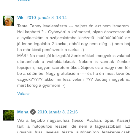
Viki
2010. január 8. 18:14
Tante Fanny levelestészta --- sajnos én ezt nem ismerem.
Hol kapható ? - Gyönyörü a krémesed, olyan összecsordult
a nyálacskám a szájacskámba kinézetü. húúúúúúúúúú de
jó lenne legalább 2 kocka, ebből egy nem elég :-) nem baj
ha már kicsit penészedik a sarka :-)
MÁS ! Na most jól felizgattál Zenkerékkel. megyek is valahol
utánanézek a weboldaluknak. Nekem is vannak Zenker
tepsijeim, nagyon szeretem őket. Sajnos ez a nagy nem fér
be a sütőmbe. Nagy gratulációm ---- és ha én most kivánós
vagyok????? akkor mi lesz velem ??? Júúúúj megyek is,
mert korog a gyomrom :-)
Válasz
Moha
2010. január 8. 22:16
Viki a legtöbb nagyáruház (tesco, Auchan, Spar, Kaiser)
tart, a hűtőpultos részen, de nem a fagyasztóban!! Ez
ugyanis friss leveles tészta sütőpapíron feltekerve,csak