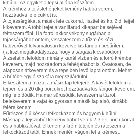
kihűlni. Az egyiket a tepsi aljába készítem.
A krémhez a tojásfehérjéket kemény habbá verem,
hozzáadva fele cukrot is.
A tojássárgákat a másik fele cukorral, liszttel és kb. 2 dl tejjel
kikeverem. A többi tejet a vaníliarúd kikapart belsejével
felteszem főni. Ha forró, akkor vékony sugárban a
tojássárgához öntöm, visszateszem a tűzre és kézi
habverővel folyamatosan keverve kis lángon besűrítem.
( a liszt megakadályozza, hogy a sárgája kicsapódjon)
A zselatint feloldom néhány kanál vízben és a forró krémbe
keverem, majd hozzáadom a fehérjehabot is. Óvatosan, de
alaposan átkeverem és a tepsiben levő lapra öntöm. Mehet
a hűtőbe egy éjszakára megszilárdulni.
Elkészítem a mázat a másik lap tetejére. A kávét feloldom a
tejben és a 20 dkg porcukrot hozzáadva kis lángon keverem,
míg feloldódik. Ha már sűrűsödik, leveszem a tűzről,
belekeverem a vajat és gyorsan a másik lap alsó, simább
felére kenem.
Fűrészes élű késsel felkockázom és hagyom kihűlni.
Másnap a tejszínből kemény habot verek 2-3 ek. porcukorral
és a habfixálóval, elkenem a krém tetején és ráteszem a
felkockázott tetőt. Ennek mentén vágom fel a krémest.