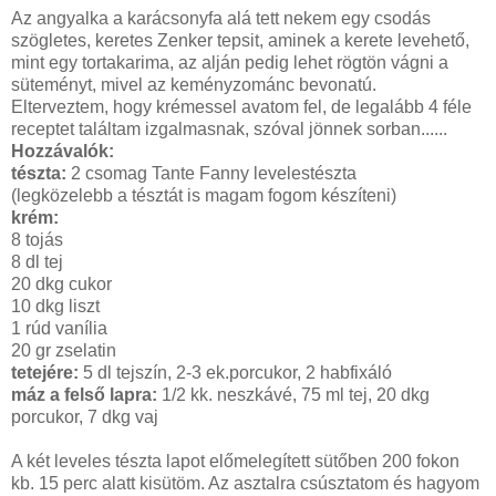
Az angyalka a karácsonyfa alá tett nekem egy csodás
szögletes, keretes Zenker tepsit, aminek a kerete levehető,
mint egy tortakarima, az alján pedig lehet rögtön vágni a
süteményt, mivel az keményzománc bevonatú.
Elterveztem, hogy krémessel avatom fel, de legalább 4 féle
receptet találtam izgalmasnak, szóval jönnek sorban......
Hozzávalók:
tészta:
2 csomag Tante Fanny levelestészta
(legközelebb a tésztát is magam fogom készíteni)
krém:
8 tojás
8 dl tej
20 dkg cukor
10 dkg liszt
1 rúd vanília
20 gr zselatin
tetejére:
5 dl tejszín, 2-3 ek.porcukor, 2 habfixáló
máz a felső lapra:
1/2 kk. neszkávé, 75 ml tej, 20 dkg
porcukor, 7 dkg vaj
A két leveles tészta lapot előmelegített sütőben 200 fokon
kb. 15 perc alatt kisütöm. Az asztalra csúsztatom és hagyom