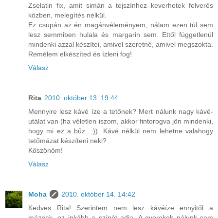
Zselatin fix, amit simán a tejszínhez keverhetek felverés
közben, melegítés nélkül.
Ez csupán az én magánvéleményem, nálam ezen túl sem
lesz semmiben hulala és margarin sem. Ettől függetlenül
mindenki azzal készítei, amivel szeretné, amivel megszokta.
Remélem elkészíted és ízleni fog!
Válasz
Rita
2010. október 13. 19:44
Mennyire lesz kávé íze a tetőnek? Mert nálunk nagy kávé-
utálat van (ha véletlen iszom, akkor fintorogva jön mindenki,
hogy mi ez a bűz...:)). Kávé nélkül nem lehetne valahogy
tetőmázat készíteni neki?
Köszönöm!
Válasz
Moha
2010. október 14. 14:42
Kedves Rita! Szerintem nem lesz kávéíze ennyitől a
máznak, ez inkább a színét adja. A gyerekek nálunk sem