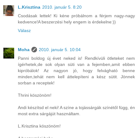
L.Krisztina
2010. január 5. 8:20
Csodásak lettek! Ki kéne próbálnom a férjem nagy-nagy
kedvence!A beszerzési hely engem is érdekelne:))
Válasz
Moha
2010. január 5. 10:04
Panni boldog új évet neked is! Rendkívüli ötleteket nem
ígérhetek,de sok olyan süti van a fejemben,amit ebben
kipróbálok! Az nagyon jó, hogy felvágható benne
minden,tehát nem kell áttelepíteni a kész sütit. Jönnek
sorban a receptek!
Thrini köszönöm!
Andi készítsd el neki! A színe a tojássárgák színétől függ, én
most extra sárgájút használtam.
L.Krisztina köszönöm!