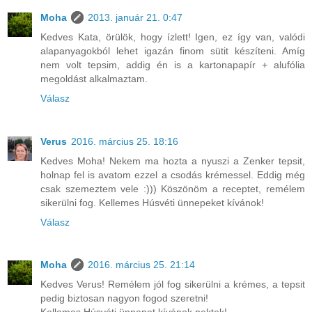
Moha
2013. január 21. 0:47
Kedves Kata, örülök, hogy ízlett! Igen, ez így van, valódi
alapanyagokból lehet igazán finom sütit készíteni. Amíg
nem volt tepsim, addig én is a kartonapapír + alufólia
megoldást alkalmaztam.
Válasz
Verus
2016. március 25. 18:16
Kedves Moha! Nekem ma hozta a nyuszi a Zenker tepsit,
holnap fel is avatom ezzel a csodás krémessel. Eddig még
csak szemeztem vele :))) Köszönöm a receptet, remélem
sikerülni fog. Kellemes Húsvéti ünnepeket kívánok!
Válasz
Moha
2016. március 25. 21:14
Kedves Verus! Remélem jól fog sikerülni a krémes, a tepsit
pedig biztosan nagyon fogod szeretni!