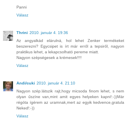
Panni
Válasz
Thrini
2010. január 4. 19:36
Az angyalkád elárulná, hol lehet Zenker termékeket
beszerezni? Egycsipet is írt már erről a tepsiről, nagyon
praktikus lehet, a lekapcsolható pereme miatt.
Nagyon szépségesek a krémesek!!!!
Válasz
Andi/cuki
2010. január 4. 21:10
Nagyon szép.látszik rajt,hogy micsoda finom lehet, s nem
olyan űszíne van,mint amit egyes helyeken kapni!:-))Már
régóta ígérem az uramnak,mert az egyik kedvence,gratula
Neked!:-))
Válasz