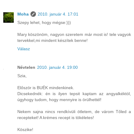
Moha
2010. január 4. 17:01
Szepy lehet, hogy mégse:)))
Mary köszönöm, nagyon szeretem már most is! tele vagyok
tervekkel,mi mindent készítek benne!
Válasz
Névtelen
2010. január 4. 19:00
Szia,
Először is BUÉK mindenkinek.
Dicsekednék: én is ilyen tepsit kaptam az angyalkéktól,
úgyhogy tudom, hogy mennyire is örülhettél!
Nekem sajna nincs rendkívüli ötletem, de várom Tőled a
recepteket! A krémes recept is tökéletes!
Köszike!