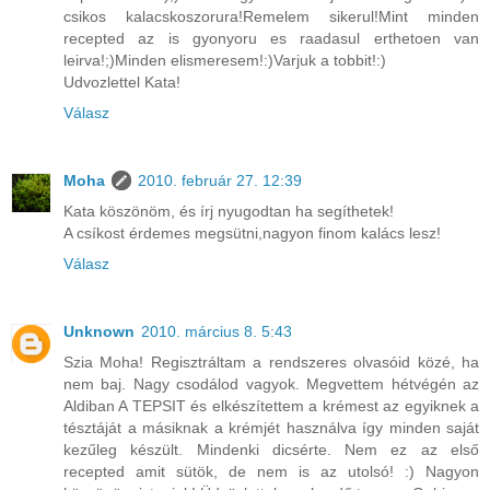
csikos kalacskoszorura!Remelem sikerul!Mint minden
recepted az is gyonyoru es raadasul erthetoen van
leirva!;)Minden elismeresem!:)Varjuk a tobbit!:)
Udvozlettel Kata!
Válasz
Moha
2010. február 27. 12:39
Kata köszönöm, és írj nyugodtan ha segíthetek!
A csíkost érdemes megsütni,nagyon finom kalács lesz!
Válasz
Unknown
2010. március 8. 5:43
Szia Moha! Regisztráltam a rendszeres olvasóid közé, ha
nem baj. Nagy csodálod vagyok. Megvettem hétvégén az
Aldiban A TEPSIT és elkészítettem a krémest az egyiknek a
tésztáját a másiknak a krémjét használva így minden saját
kezűleg készült. Mindenki dicsérte. Nem ez az első
recepted amit sütök, de nem is az utolsó! :) Nagyon