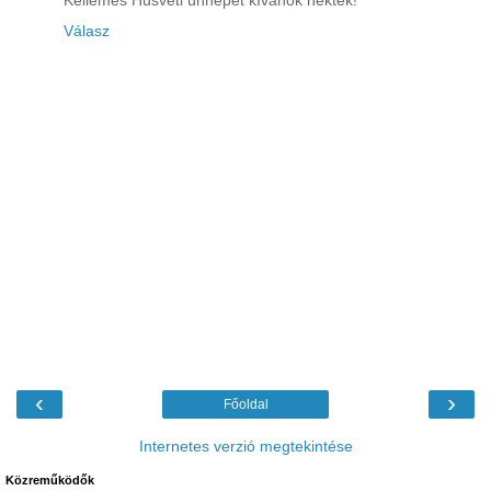
Kellemes Húsvéti ünnepet kívánok nektek!
Válasz
‹
›
Főoldal
Internetes verzió megtekintése
Közreműködők