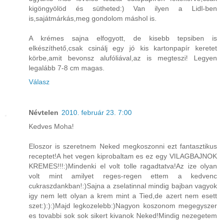
kigöngyölöd és sütheted:) Van ilyen a Lidl-ben
is,sajátmárkás,meg gondolom máshol is.
A krémes sajna elfogyott, de kisebb tepsiben is
elkészíthető,csak csinálj egy jó kis kartonpapír keretet
körbe,amit bevonsz alufóliával,az is megteszi! Legyen
legalább 7-8 cm magas.
Válasz
Névtelen
2010. február 23. 7:00
Kedves Moha!
Eloszor is szeretnem Neked megkoszonni ezt fantasztikus
receptet!A het vegen kiprobaltam es ez egy VILAGBAJNOK
KREMES!!!:)Mindenki el volt tolle ragadtatva!Az ize olyan
volt mint amilyet reges-regen ettem a kedvenc
cukraszdankban!:)Sajna a zselatinnal mindig bajban vagyok
igy nem lett olyan a krem mint a Tied,de azert nem esett
szet:):):)Majd legkozelebb:)Nagyon koszonom megegyszer
es tovabbi sok sok sikert kivanok Neked!Mindig nezegetem