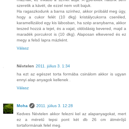
szeretik a kávét, de ezzel nem volt bajuk.
Ha ragaszkodunk a barna színhez, akkor próbáld meg úgy,
hogy a cukor felét (10 dkg) kristálycukorra cseréled,
karamellizálod egy kis lábosban, ha szép aranybarna, akkor
teszed hozzá a tejet, és a vajat, oldódásig kevered, majd a
maradék porcukrot is (10 dkg). Alaposan elkevered és ez
megy a felső lapra mázként.
Válasz
Névtelen
2011. július 3. 1:34
ha ezt az egészet torta formába csinálom akkor is ugyan
ennyi alap anyagok kellenek .
Válasz
Moha
2011. július 3. 12:28
Kedves Névtelen akkor felezni kel az alapanyagokat, mert
ez a méretű tepsi pont két db 26 cm átmérőjű
tortaformának felel meg.