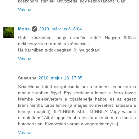
köszönöm isteniek! Üdvözlettel egy kezdő tanonc: Gabi
Válasz
Moha
2010. március 8. 8:04
Gabi köszönöm, hogy olvasóm lettél! Nagyon örülök
neki,hogy sikert arattál a krémessel!
Ha bármiben tudok segíteni írj nyugodtan!
Válasz
Susanna
2010. május 13. 17:35
Szia Moha, tatott szajjal csodaltam a kremest es nekem is
mar a hutoben figyel. Egy kerdesem lenne: a forro fozott
krembe belekevertem a tojasfeherje habot, es az egesz
krem mintha tùros lenne (a magas homerseklet hatasara a
feherje megfott). ILYENNEK KELL LENNIE? Vagy valamit
elrontottam? Attol fuggetlenul a tesztara kentem, es most a
hutoben van. Kivancsian varom a vegeredmenyt :-|
Válasz