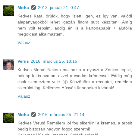
Moha
2013. január 21. 0:47
Kedves Kata, örülök, hogy ízlett! Igen, ez így van, valódi
alapanyagokból lehet igazán finom sütit készíteni. Amíg
nem volt tepsim, addig én is a kartonapapír + alufólia
megoldást alkalmaztam.
Válasz
Verus
2016. március 25. 18:16
Kedves Moha! Nekem ma hozta a nyuszi a Zenker tepsit,
holnap fel is avatom ezzel a csodás krémessel. Eddig még
csak szemeztem vele :))) Köszönöm a receptet, remélem
sikerülni fog. Kellemes Húsvéti ünnepeket kívánok!
Válasz
Moha
2016. március 25. 21:14
Kedves Verus! Remélem jól fog sikerülni a krémes, a tepsit
pedig biztosan nagyon fogod szeretni!