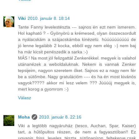
Viki
2010. január 8. 18:14
Tante Fanny levelestészta --- sajnos én ezt nem ismerem.
Hol kapható ? - Gyönyörü a krémesed, olyan összecsordult
a nyálacskám a szájacskámba kinézetü. húúúúúúúúúú de
jó lenne legalább 2 kocka, ebből egy nem elég :-) nem baj
ha már kicsit penészedik a sarka :-)
MÁS ! Na most jól felizgattál Zenkerékkel. megyek is valahol
utánanézek a weboldaluknak. Nekem is vannak Zenker
tepsijeim, nagyon szeretem őket. Sajnos ez a nagy nem fér
be a sütőmbe. Nagy gratulációm ---- és ha én most kivánós
vagyok????? akkor mi lesz velem ??? Júúúúj megyek is,
mert korog a gyomrom :-)
Válasz
Moha
2010. január 8. 22:16
Viki a legtöbb nagyáruház (tesco, Auchan, Spar, Kaiser)
tart, a hűtőpultos részen, de nem a fagyasztóban!! Ez
ugyanis friss leveles tészta sütőpapíron feltekerve,csak