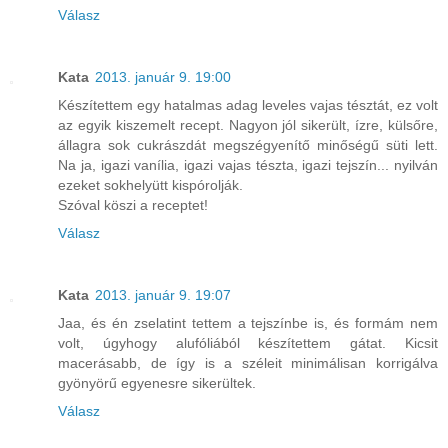
Válasz
Kata
2013. január 9. 19:00
Készítettem egy hatalmas adag leveles vajas tésztát, ez volt
az egyik kiszemelt recept. Nagyon jól sikerült, ízre, külsőre,
állagra sok cukrászdát megszégyenítő minőségű süti lett.
Na ja, igazi vanília, igazi vajas tészta, igazi tejszín... nyilván
ezeket sokhelyütt kispórolják.
Szóval köszi a receptet!
Válasz
Kata
2013. január 9. 19:07
Jaa, és én zselatint tettem a tejszínbe is, és formám nem
volt, úgyhogy alufóliából készítettem gátat. Kicsit
macerásabb, de így is a széleit minimálisan korrigálva
gyönyörű egyenesre sikerültek.
Válasz