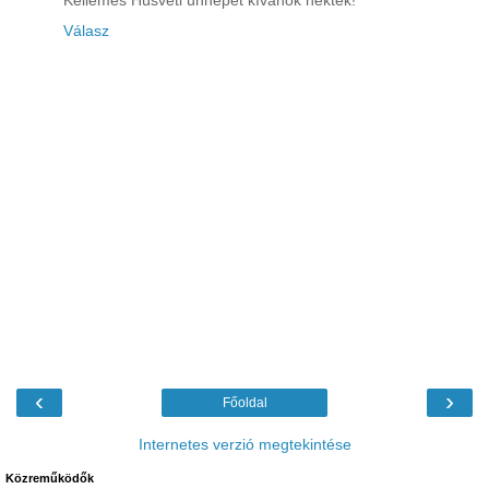
Kellemes Húsvéti ünnepet kívánok nektek!
Válasz
‹
›
Főoldal
Internetes verzió megtekintése
Közreműködők