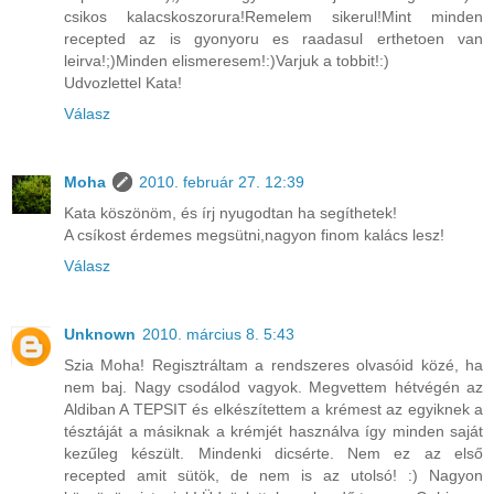
csikos kalacskoszorura!Remelem sikerul!Mint minden
recepted az is gyonyoru es raadasul erthetoen van
leirva!;)Minden elismeresem!:)Varjuk a tobbit!:)
Udvozlettel Kata!
Válasz
Moha
2010. február 27. 12:39
Kata köszönöm, és írj nyugodtan ha segíthetek!
A csíkost érdemes megsütni,nagyon finom kalács lesz!
Válasz
Unknown
2010. március 8. 5:43
Szia Moha! Regisztráltam a rendszeres olvasóid közé, ha
nem baj. Nagy csodálod vagyok. Megvettem hétvégén az
Aldiban A TEPSIT és elkészítettem a krémest az egyiknek a
tésztáját a másiknak a krémjét használva így minden saját
kezűleg készült. Mindenki dicsérte. Nem ez az első
recepted amit sütök, de nem is az utolsó! :) Nagyon