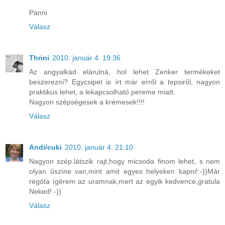
Panni
Válasz
Thrini
2010. január 4. 19:36
Az angyalkád elárulná, hol lehet Zenker termékeket
beszerezni? Egycsipet is írt már erről a tepsiről, nagyon
praktikus lehet, a lekapcsolható pereme miatt.
Nagyon szépségesek a krémesek!!!!
Válasz
Andi/cuki
2010. január 4. 21:10
Nagyon szép.látszik rajt,hogy micsoda finom lehet, s nem
olyan űszíne van,mint amit egyes helyeken kapni!:-))Már
régóta ígérem az uramnak,mert az egyik kedvence,gratula
Neked!:-))
Válasz