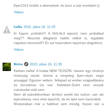
Eper1313 örülök a sikerednek, és bocs a sok munkáért:))
Válasz
haNa
2010. július 16. 11:20
Ki fogom próbálni!!! A HULALA tejszínt nem próbáltad
még?? Abszolút állagtartó habfix nélkül is, legalább
napokon keresztül!!! Én azt használom tejszínes dolgokhoz.
Válasz
Moha
2010. július 16. 11:39
Kedves haNa! A hulala NEM TEJSZÍN, hanem egy növényi
műanyag vacak, benne a rengeteg ilyen-olyan vegyi
anyaggal. Egyszer vettem, feltapad az ember szájpadlására
és borzalmas íze van. Kidobtam.Ezért nem veszek
cukrászdai sütit sem.
Nem áll szándékomban téríteni senkit (és tudom, van aki
tejérzékeny, nem ehet tejszínt), de én ilyet nem használok.
Mostanában már a habfixet sem mindig, hiszen van a