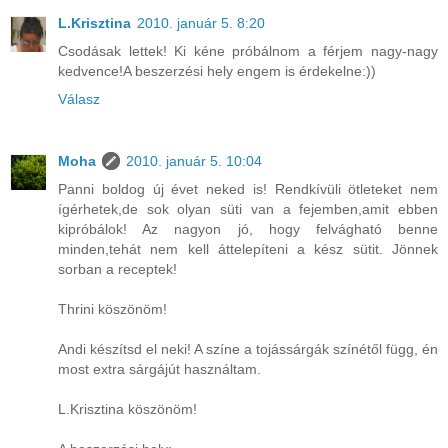
L.Krisztina
2010. január 5. 8:20
Csodásak lettek! Ki kéne próbálnom a férjem nagy-nagy
kedvence!A beszerzési hely engem is érdekelne:))
Válasz
Moha
2010. január 5. 10:04
Panni boldog új évet neked is! Rendkívüli ötleteket nem
ígérhetek,de sok olyan süti van a fejemben,amit ebben
kipróbálok! Az nagyon jó, hogy felvágható benne
minden,tehát nem kell áttelepíteni a kész sütit. Jönnek
sorban a receptek!
Thrini köszönöm!
Andi készítsd el neki! A színe a tojássárgák színétől függ, én
most extra sárgájút használtam.
L.Krisztina köszönöm!