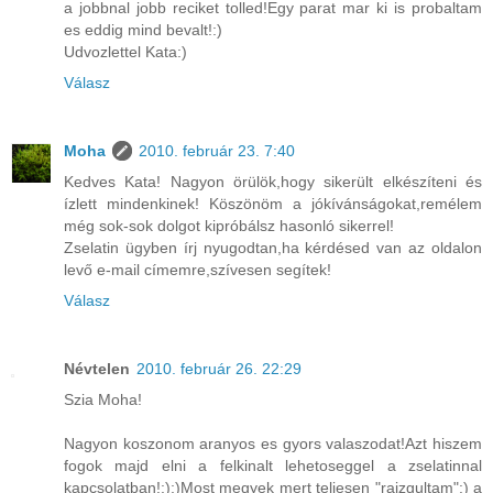
a jobbnal jobb reciket tolled!Egy parat mar ki is probaltam
es eddig mind bevalt!:)
Udvozlettel Kata:)
Válasz
Moha
2010. február 23. 7:40
Kedves Kata! Nagyon örülök,hogy sikerült elkészíteni és
ízlett mindenkinek! Köszönöm a jókívánságokat,remélem
még sok-sok dolgot kipróbálsz hasonló sikerrel!
Zselatin ügyben írj nyugodtan,ha kérdésed van az oldalon
levő e-mail címemre,szívesen segítek!
Válasz
Névtelen
2010. február 26. 22:29
Szia Moha!
Nagyon koszonom aranyos es gyors valaszodat!Azt hiszem
fogok majd elni a felkinalt lehetoseggel a zselatinnal
kapcsolatban!:);)Most megyek mert teljesen "raizgultam":) a