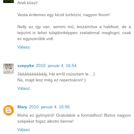
Andi köszi!
Vesta érdemes egy kicsit turbózni, nagyon finom!
Nelly ez így van, semmi mű, leszámítva a habfixet, de a
tejszínt is lehet tulajdonképpen zselatinnal megfogni, csak
ez egyszerűbb volt.
Válasz
szepyke
2010. január 4. 16:54
Jáááááááááááj, hát erről csúsztam le...:)
Na, majd lesz még ez repertoáron!:)
Válasz
Mary
2010. január 4. 16:56
Moha ez gyönyörű! Gratulálok a formádhoz! Biztos nagyon
szépeket fogsz alkotni benne!
Válasz