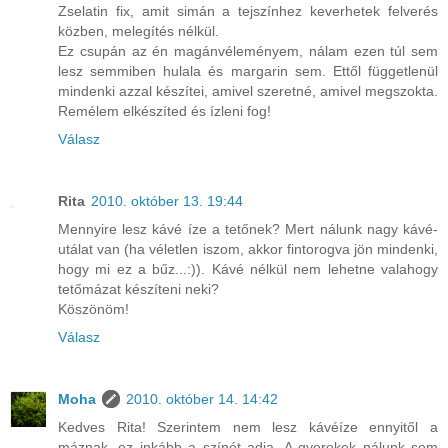
Zselatin fix, amit simán a tejszínhez keverhetek felverés
közben, melegítés nélkül.
Ez csupán az én magánvéleményem, nálam ezen túl sem
lesz semmiben hulala és margarin sem. Ettől függetlenül
mindenki azzal készítei, amivel szeretné, amivel megszokta.
Remélem elkészíted és ízleni fog!
Válasz
Rita
2010. október 13. 19:44
Mennyire lesz kávé íze a tetőnek? Mert nálunk nagy kávé-
utálat van (ha véletlen iszom, akkor fintorogva jön mindenki,
hogy mi ez a bűz...:)). Kávé nélkül nem lehetne valahogy
tetőmázat készíteni neki?
Köszönöm!
Válasz
Moha
2010. október 14. 14:42
Kedves Rita! Szerintem nem lesz kávéíze ennyitől a
máznak, ez inkább a színét adja. A gyerekek nálunk sem