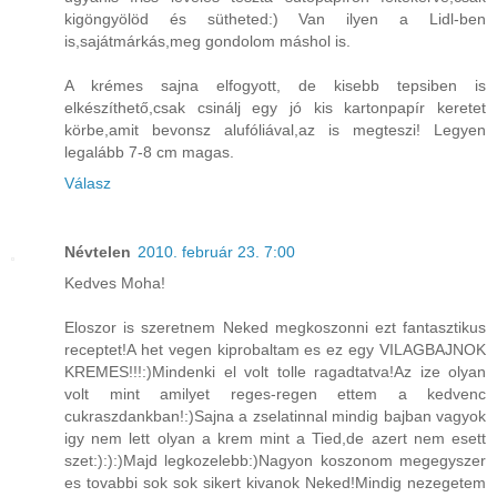
kigöngyölöd és sütheted:) Van ilyen a Lidl-ben
is,sajátmárkás,meg gondolom máshol is.
A krémes sajna elfogyott, de kisebb tepsiben is
elkészíthető,csak csinálj egy jó kis kartonpapír keretet
körbe,amit bevonsz alufóliával,az is megteszi! Legyen
legalább 7-8 cm magas.
Válasz
Névtelen
2010. február 23. 7:00
Kedves Moha!
Eloszor is szeretnem Neked megkoszonni ezt fantasztikus
receptet!A het vegen kiprobaltam es ez egy VILAGBAJNOK
KREMES!!!:)Mindenki el volt tolle ragadtatva!Az ize olyan
volt mint amilyet reges-regen ettem a kedvenc
cukraszdankban!:)Sajna a zselatinnal mindig bajban vagyok
igy nem lett olyan a krem mint a Tied,de azert nem esett
szet:):):)Majd legkozelebb:)Nagyon koszonom megegyszer
es tovabbi sok sok sikert kivanok Neked!Mindig nezegetem