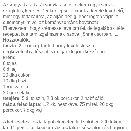
Az angyalka a karácsonyfa alá tett nekem egy csodás
szögletes, keretes Zenker tepsit, aminek a kerete levehető,
mint egy tortakarima, az alján pedig lehet rögtön vágni a
süteményt, mivel az keményzománc bevonatú.
Elterveztem, hogy krémessel avatom fel, de legalább 4 féle
receptet találtam izgalmasnak, szóval jönnek sorban......
Hozzávalók:
tészta:
2 csomag Tante Fanny levelestészta
(legközelebb a tésztát is magam fogom készíteni)
krém:
8 tojás
8 dl tej
20 dkg cukor
10 dkg liszt
1 rúd vanília
20 gr zselatin
tetejére:
5 dl tejszín, 2-3 ek.porcukor, 2 habfixáló
máz a felső lapra:
1/2 kk. neszkávé, 75 ml tej, 20 dkg
porcukor, 7 dkg vaj
A két leveles tészta lapot előmelegített sütőben 200 fokon
kb. 15 perc alatt kisütöm. Az asztalra csúsztatom és hagyom