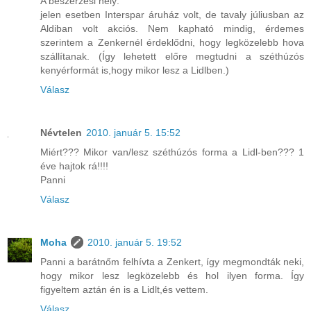
A beszerzési hely:
jelen esetben Interspar áruház volt, de tavaly júliusban az
Aldiban volt akciós. Nem kapható mindig, érdemes
szerintem a Zenkernél érdeklődni, hogy legközelebb hova
szállítanak. (Így lehetett előre megtudni a széthúzós
kenyérformát is,hogy mikor lesz a Lidlben.)
Válasz
Névtelen
2010. január 5. 15:52
Miért??? Mikor van/lesz széthúzós forma a Lidl-ben??? 1
éve hajtok rá!!!!
Panni
Válasz
Moha
2010. január 5. 19:52
Panni a barátnőm felhívta a Zenkert, így megmondták neki,
hogy mikor lesz legközelebb és hol ilyen forma. Így
figyeltem aztán én is a Lidlt,és vettem.
Válasz