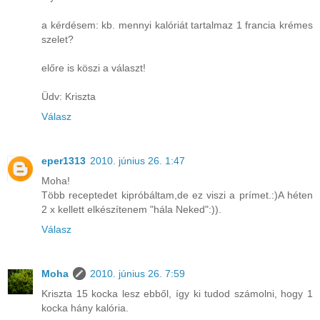
a kérdésem: kb. mennyi kalóriát tartalmaz 1 francia krémes
szelet?
előre is köszi a választ!
Üdv: Kriszta
Válasz
eper1313
2010. június 26. 1:47
Moha!
Több receptedet kipróbáltam,de ez viszi a prímet.:)A héten
2 x kellett elkészítenem "hála Neked":)).
Válasz
Moha
2010. június 26. 7:59
Kriszta 15 kocka lesz ebből, így ki tudod számolni, hogy 1
kocka hány kalória.