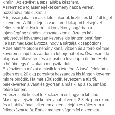
kihűlni. Az egyiket a tepsi aljába készítem.
A krémhez a tojásfehérjéket kemény habbá verem,
hozzáadva fele cukrot is.
A tojássárgákat a másik fele cukorral, liszttel és kb. 2 dl tejjel
kikeverem. A többi tejet a vaníliarúd kikapart belsejével
felteszem főni. Ha forró, akkor vékony sugárban a
tojássárgához öntöm, visszateszem a tűzre és kézi
habverővel folyamatosan keverve kis lángon besűrítem.
( a liszt megakadályozza, hogy a sárgája kicsapódjon)
A zselatint feloldom néhány kanál vízben és a forró krémbe
keverem, majd hozzáadom a fehérjehabot is. Óvatosan, de
alaposan átkeverem és a tepsiben levő lapra öntöm. Mehet
a hűtőbe egy éjszakára megszilárdulni.
Elkészítem a mázat a másik lap tetejére. A kávét feloldom a
tejben és a 20 dkg porcukrot hozzáadva kis lángon keverem,
míg feloldódik. Ha már sűrűsödik, leveszem a tűzről,
belekeverem a vajat és gyorsan a másik lap alsó, simább
felére kenem.
Fűrészes élű késsel felkockázom és hagyom kihűlni.
Másnap a tejszínből kemény habot verek 2-3 ek. porcukorral
és a habfixálóval, elkenem a krém tetején és ráteszem a
felkockázott tetőt. Ennek mentén vágom fel a krémest.