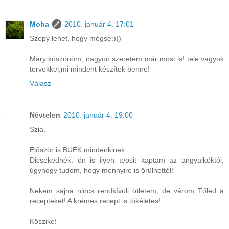
Moha
2010. január 4. 17:01
Szepy lehet, hogy mégse:)))
Mary köszönöm, nagyon szeretem már most is! tele vagyok
tervekkel,mi mindent készítek benne!
Válasz
Névtelen
2010. január 4. 19:00
Szia,
Először is BUÉK mindenkinek.
Dicsekednék: én is ilyen tepsit kaptam az angyalkéktól,
úgyhogy tudom, hogy mennyire is örülhettél!
Nekem sajna nincs rendkívüli ötletem, de várom Tőled a
recepteket! A krémes recept is tökéletes!
Köszike!