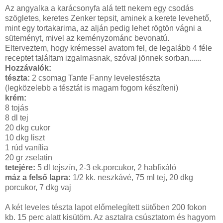
Az angyalka a karácsonyfa alá tett nekem egy csodás
szögletes, keretes Zenker tepsit, aminek a kerete levehető,
mint egy tortakarima, az alján pedig lehet rögtön vágni a
süteményt, mivel az keményzománc bevonatú.
Elterveztem, hogy krémessel avatom fel, de legalább 4 féle
receptet találtam izgalmasnak, szóval jönnek sorban......
Hozzávalók:
tészta:
2 csomag Tante Fanny levelestészta
(legközelebb a tésztát is magam fogom készíteni)
krém:
8 tojás
8 dl tej
20 dkg cukor
10 dkg liszt
1 rúd vanília
20 gr zselatin
tetejére:
5 dl tejszín, 2-3 ek.porcukor, 2 habfixáló
máz a felső lapra:
1/2 kk. neszkávé, 75 ml tej, 20 dkg
porcukor, 7 dkg vaj
A két leveles tészta lapot előmelegített sütőben 200 fokon
kb. 15 perc alatt kisütöm. Az asztalra csúsztatom és hagyom