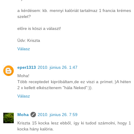
a kérdésem: kb. mennyi kalóriát tartalmaz 1 francia krémes
szelet?
előre is köszi a választ!
Üdv: Kriszta
Válasz
eper1313
2010. június 26. 1:47
Moha!
Több receptedet kipróbáltam,de ez viszi a prímet.:)A héten
2 x kellett elkészítenem "hála Neked":)).
Válasz
Moha
2010. június 26. 7:59
Kriszta 15 kocka lesz ebből, így ki tudod számolni, hogy 1
kocka hány kalória.