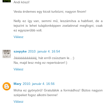
Andi köszi!
Vesta érdemes egy kicsit turbózni, nagyon finom!
Nelly ez így van, semmi mű, leszámítva a habfixet, de a
tejszínt is lehet tulajdonképpen zselatinnal megfogni, csak
ez egyszerűbb volt.
Válasz
szepyke
2010. január 4. 16:54
Jáááááááááááj, hát erről csúsztam le...:)
Na, majd lesz még ez repertoáron!:)
Válasz
Mary
2010. január 4. 16:56
Moha ez gyönyörű! Gratulálok a formádhoz! Biztos nagyon
szépeket fogsz alkotni benne!
Válasz