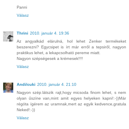
Panni
Válasz
Thrini
2010. január 4. 19:36
Az angyalkád elárulná, hol lehet Zenker termékeket
beszerezni? Egycsipet is írt már erről a tepsiről, nagyon
praktikus lehet, a lekapcsolható pereme miatt.
Nagyon szépségesek a krémesek!!!!
Válasz
Andi/cuki
2010. január 4. 21:10
Nagyon szép.látszik rajt,hogy micsoda finom lehet, s nem
olyan űszíne van,mint amit egyes helyeken kapni!:-))Már
régóta ígérem az uramnak,mert az egyik kedvence,gratula
Neked!:-))
Válasz