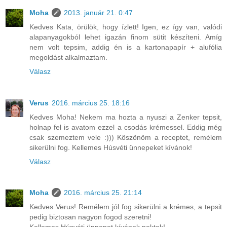
Moha
2013. január 21. 0:47
Kedves Kata, örülök, hogy ízlett! Igen, ez így van, valódi
alapanyagokból lehet igazán finom sütit készíteni. Amíg
nem volt tepsim, addig én is a kartonapapír + alufólia
megoldást alkalmaztam.
Válasz
Verus
2016. március 25. 18:16
Kedves Moha! Nekem ma hozta a nyuszi a Zenker tepsit,
holnap fel is avatom ezzel a csodás krémessel. Eddig még
csak szemeztem vele :))) Köszönöm a receptet, remélem
sikerülni fog. Kellemes Húsvéti ünnepeket kívánok!
Válasz
Moha
2016. március 25. 21:14
Kedves Verus! Remélem jól fog sikerülni a krémes, a tepsit
pedig biztosan nagyon fogod szeretni!