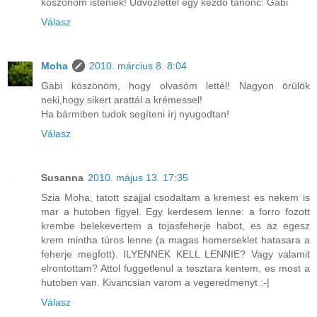
köszönöm isteniek! Üdvözlettel egy kezdő tanonc: Gabi
Válasz
Moha
2010. március 8. 8:04
Gabi köszönöm, hogy olvasóm lettél! Nagyon örülök
neki,hogy sikert arattál a krémessel!
Ha bármiben tudok segíteni írj nyugodtan!
Válasz
Susanna
2010. május 13. 17:35
Szia Moha, tatott szajjal csodaltam a kremest es nekem is
mar a hutoben figyel. Egy kerdesem lenne: a forro fozott
krembe belekevertem a tojasfeherje habot, es az egesz
krem mintha tùros lenne (a magas homerseklet hatasara a
feherje megfott). ILYENNEK KELL LENNIE? Vagy valamit
elrontottam? Attol fuggetlenul a tesztara kentem, es most a
hutoben van. Kivancsian varom a vegeredmenyt :-|
Válasz