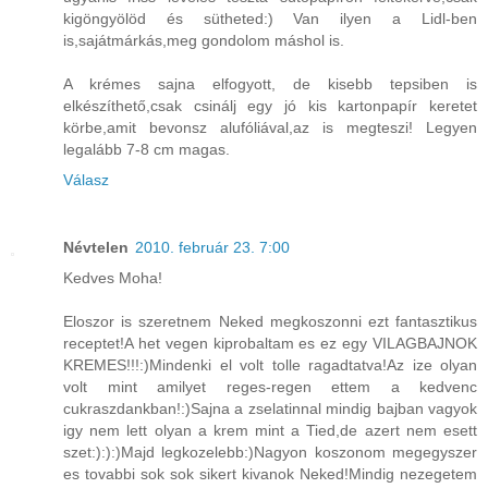
kigöngyölöd és sütheted:) Van ilyen a Lidl-ben
is,sajátmárkás,meg gondolom máshol is.
A krémes sajna elfogyott, de kisebb tepsiben is
elkészíthető,csak csinálj egy jó kis kartonpapír keretet
körbe,amit bevonsz alufóliával,az is megteszi! Legyen
legalább 7-8 cm magas.
Válasz
Névtelen
2010. február 23. 7:00
Kedves Moha!
Eloszor is szeretnem Neked megkoszonni ezt fantasztikus
receptet!A het vegen kiprobaltam es ez egy VILAGBAJNOK
KREMES!!!:)Mindenki el volt tolle ragadtatva!Az ize olyan
volt mint amilyet reges-regen ettem a kedvenc
cukraszdankban!:)Sajna a zselatinnal mindig bajban vagyok
igy nem lett olyan a krem mint a Tied,de azert nem esett
szet:):):)Majd legkozelebb:)Nagyon koszonom megegyszer
es tovabbi sok sok sikert kivanok Neked!Mindig nezegetem