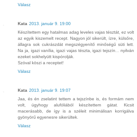
Válasz
Kata
2013. január 9. 19:00
Készítettem egy hatalmas adag leveles vajas tésztát, ez volt
az egyik kiszemelt recept. Nagyon jól sikerült, ízre, külsőre,
állagra sok cukrászdát megszégyenítő minőségű süti lett.
Na ja, igazi vanília, igazi vajas tészta, igazi tejszín... nyilván
ezeket sokhelyütt kispórolják.
Szóval köszi a receptet!
Válasz
Kata
2013. január 9. 19:07
Jaa, és én zselatint tettem a tejszínbe is, és formám nem
volt, úgyhogy alufóliából készítettem gátat. Kicsit
macerásabb, de így is a széleit minimálisan korrigálva
gyönyörű egyenesre sikerültek.
Válasz