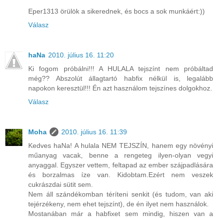
Eper1313 örülök a sikerednek, és bocs a sok munkáért:))
Válasz
haNa
2010. július 16. 11:20
Ki fogom próbálni!!! A HULALA tejszínt nem próbáltad
még?? Abszolút állagtartó habfix nélkül is, legalább
napokon keresztül!!! Én azt használom tejszínes dolgokhoz.
Válasz
Moha
2010. július 16. 11:39
Kedves haNa! A hulala NEM TEJSZÍN, hanem egy növényi
műanyag vacak, benne a rengeteg ilyen-olyan vegyi
anyaggal. Egyszer vettem, feltapad az ember szájpadlására
és borzalmas íze van. Kidobtam.Ezért nem veszek
cukrászdai sütit sem.
Nem áll szándékomban téríteni senkit (és tudom, van aki
tejérzékeny, nem ehet tejszínt), de én ilyet nem használok.
Mostanában már a habfixet sem mindig, hiszen van a