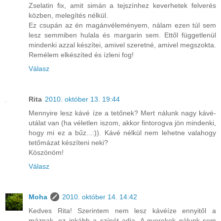
Zselatin fix, amit simán a tejszínhez keverhetek felverés
közben, melegítés nélkül.
Ez csupán az én magánvéleményem, nálam ezen túl sem
lesz semmiben hulala és margarin sem. Ettől függetlenül
mindenki azzal készítei, amivel szeretné, amivel megszokta.
Remélem elkészíted és ízleni fog!
Válasz
Rita
2010. október 13. 19:44
Mennyire lesz kávé íze a tetőnek? Mert nálunk nagy kávé-
utálat van (ha véletlen iszom, akkor fintorogva jön mindenki,
hogy mi ez a bűz...:)). Kávé nélkül nem lehetne valahogy
tetőmázat készíteni neki?
Köszönöm!
Válasz
Moha
2010. október 14. 14:42
Kedves Rita! Szerintem nem lesz kávéíze ennyitől a
máznak, ez inkább a színét adja. A gyerekek nálunk sem