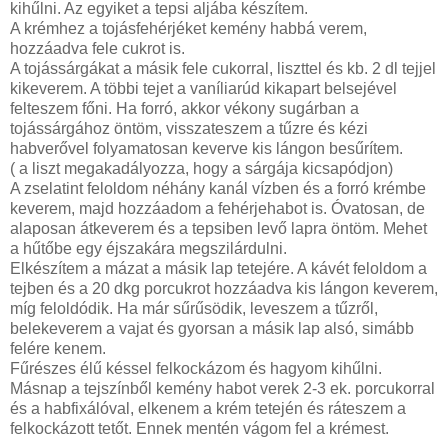
kihűlni. Az egyiket a tepsi aljába készítem.
A krémhez a tojásfehérjéket kemény habbá verem,
hozzáadva fele cukrot is.
A tojássárgákat a másik fele cukorral, liszttel és kb. 2 dl tejjel
kikeverem. A többi tejet a vaníliarúd kikapart belsejével
felteszem főni. Ha forró, akkor vékony sugárban a
tojássárgához öntöm, visszateszem a tűzre és kézi
habverővel folyamatosan keverve kis lángon besűrítem.
( a liszt megakadályozza, hogy a sárgája kicsapódjon)
A zselatint feloldom néhány kanál vízben és a forró krémbe
keverem, majd hozzáadom a fehérjehabot is. Óvatosan, de
alaposan átkeverem és a tepsiben levő lapra öntöm. Mehet
a hűtőbe egy éjszakára megszilárdulni.
Elkészítem a mázat a másik lap tetejére. A kávét feloldom a
tejben és a 20 dkg porcukrot hozzáadva kis lángon keverem,
míg feloldódik. Ha már sűrűsödik, leveszem a tűzről,
belekeverem a vajat és gyorsan a másik lap alsó, simább
felére kenem.
Fűrészes élű késsel felkockázom és hagyom kihűlni.
Másnap a tejszínből kemény habot verek 2-3 ek. porcukorral
és a habfixálóval, elkenem a krém tetején és ráteszem a
felkockázott tetőt. Ennek mentén vágom fel a krémest.