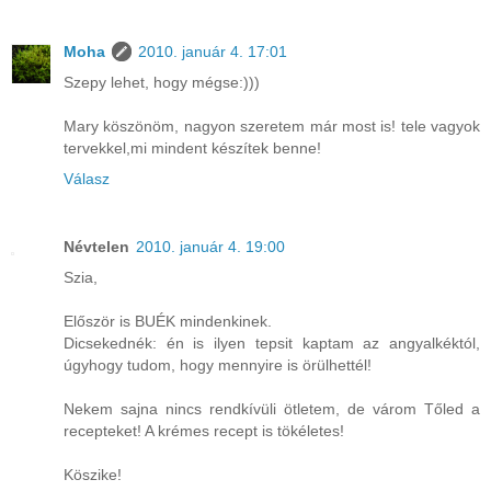
Moha
2010. január 4. 17:01
Szepy lehet, hogy mégse:)))
Mary köszönöm, nagyon szeretem már most is! tele vagyok
tervekkel,mi mindent készítek benne!
Válasz
Névtelen
2010. január 4. 19:00
Szia,
Először is BUÉK mindenkinek.
Dicsekednék: én is ilyen tepsit kaptam az angyalkéktól,
úgyhogy tudom, hogy mennyire is örülhettél!
Nekem sajna nincs rendkívüli ötletem, de várom Tőled a
recepteket! A krémes recept is tökéletes!
Köszike!