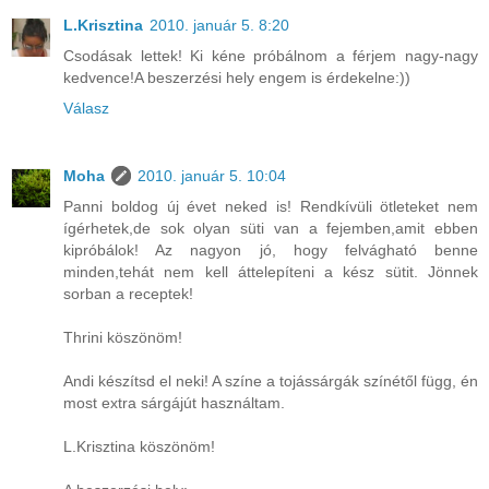
L.Krisztina
2010. január 5. 8:20
Csodásak lettek! Ki kéne próbálnom a férjem nagy-nagy
kedvence!A beszerzési hely engem is érdekelne:))
Válasz
Moha
2010. január 5. 10:04
Panni boldog új évet neked is! Rendkívüli ötleteket nem
ígérhetek,de sok olyan süti van a fejemben,amit ebben
kipróbálok! Az nagyon jó, hogy felvágható benne
minden,tehát nem kell áttelepíteni a kész sütit. Jönnek
sorban a receptek!
Thrini köszönöm!
Andi készítsd el neki! A színe a tojássárgák színétől függ, én
most extra sárgájút használtam.
L.Krisztina köszönöm!