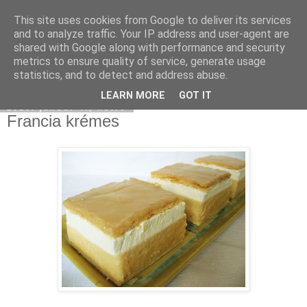
This site uses cookies from Google to deliver its services
Moha Konyha
and to analyze traffic. Your IP address and user-agent are
shared with Google along with performance and security
metrics to ensure quality of service, generate usage
statistics, and to detect and address abuse.
▼
LEARN MORE
GOT IT
2010. január 4., hétfő
Francia krémes