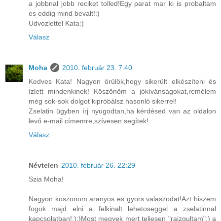
a jobbnal jobb reciket tolled!Egy parat mar ki is probaltam
es eddig mind bevalt!:)
Udvozlettel Kata:)
Válasz
Moha
2010. február 23. 7:40
Kedves Kata! Nagyon örülök,hogy sikerült elkészíteni és
ízlett mindenkinek! Köszönöm a jókívánságokat,remélem
még sok-sok dolgot kipróbálsz hasonló sikerrel!
Zselatin ügyben írj nyugodtan,ha kérdésed van az oldalon
levő e-mail címemre,szívesen segítek!
Válasz
Névtelen
2010. február 26. 22:29
Szia Moha!
Nagyon koszonom aranyos es gyors valaszodat!Azt hiszem
fogok majd elni a felkinalt lehetoseggel a zselatinnal
kapcsolatban!:);)Most megyek mert teljesen "raizgultam":) a