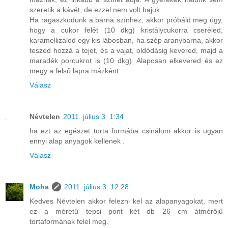
szeretik a kávét, de ezzel nem volt bajuk.
Ha ragaszkodunk a barna színhez, akkor próbáld meg úgy,
hogy a cukor felét (10 dkg) kristálycukorra cseréled,
karamellizálod egy kis lábosban, ha szép aranybarna, akkor
teszed hozzá a tejet, és a vajat, oldódásig kevered, majd a
maradék porcukrot is (10 dkg). Alaposan elkevered és ez
megy a felső lapra mázként.
Válasz
Névtelen
2011. július 3. 1:34
ha ezt az egészet torta formába csinálom akkor is ugyan
ennyi alap anyagok kellenek .
Válasz
Moha
2011. július 3. 12:28
Kedves Névtelen akkor felezni kel az alapanyagokat, mert
ez a méretű tepsi pont két db 26 cm átmérőjű
tortaformának felel meg.