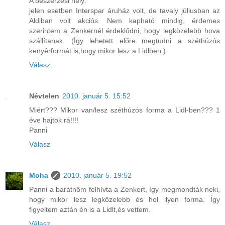
A beszerzési hely:
jelen esetben Interspar áruház volt, de tavaly júliusban az
Aldiban volt akciós. Nem kapható mindig, érdemes
szerintem a Zenkernél érdeklődni, hogy legközelebb hova
szállítanak. (Így lehetett előre megtudni a széthúzós
kenyérformát is,hogy mikor lesz a Lidlben.)
Válasz
Névtelen
2010. január 5. 15:52
Miért??? Mikor van/lesz széthúzós forma a Lidl-ben??? 1
éve hajtok rá!!!!
Panni
Válasz
Moha
2010. január 5. 19:52
Panni a barátnőm felhívta a Zenkert, így megmondták neki,
hogy mikor lesz legközelebb és hol ilyen forma. Így
figyeltem aztán én is a Lidlt,és vettem.
Válasz