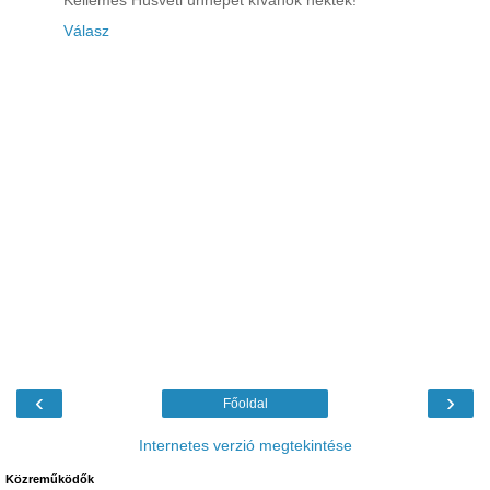
Kellemes Húsvéti ünnepet kívánok nektek!
Válasz
‹
›
Főoldal
Internetes verzió megtekintése
Közreműködők