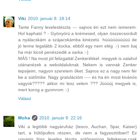
Viki
2010. január 8. 18:14
Tante Fanny levelestészta --- sajnos én ezt nem ismerem.
Hol kapható ? - Gyönyörü a krémesed, olyan összecsordult
a nyálacskám a szájacskámba kinézetü. húúúúúúúúúú de
jó lenne legalább 2 kocka, ebből egy nem elég :-) nem baj
ha már kicsit penészedik a sarka :-)
MÁS ! Na most jól felizgattál Zenkerékkel. megyek is valahol
utánanézek a weboldaluknak. Nekem is vannak Zenker
tepsijeim, nagyon szeretem őket. Sajnos ez a nagy nem fér
be a sütőmbe. Nagy gratulációm ---- és ha én most kivánós
vagyok????? akkor mi lesz velem ??? Júúúúj megyek is,
mert korog a gyomrom :-)
Válasz
Moha
2010. január 8. 22:16
Viki a legtöbb nagyáruház (tesco, Auchan, Spar, Kaiser)
tart, a hűtőpultos részen, de nem a fagyasztóban!! Ez
ugyanis friss leveles tészta sütőpapíron feltekerve,csak