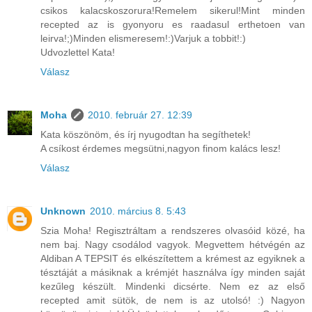
csikos kalacskoszorura!Remelem sikerul!Mint minden
recepted az is gyonyoru es raadasul erthetoen van
leirva!;)Minden elismeresem!:)Varjuk a tobbit!:)
Udvozlettel Kata!
Válasz
Moha
2010. február 27. 12:39
Kata köszönöm, és írj nyugodtan ha segíthetek!
A csíkost érdemes megsütni,nagyon finom kalács lesz!
Válasz
Unknown
2010. március 8. 5:43
Szia Moha! Regisztráltam a rendszeres olvasóid közé, ha
nem baj. Nagy csodálod vagyok. Megvettem hétvégén az
Aldiban A TEPSIT és elkészítettem a krémest az egyiknek a
tésztáját a másiknak a krémjét használva így minden saját
kezűleg készült. Mindenki dicsérte. Nem ez az első
recepted amit sütök, de nem is az utolsó! :) Nagyon