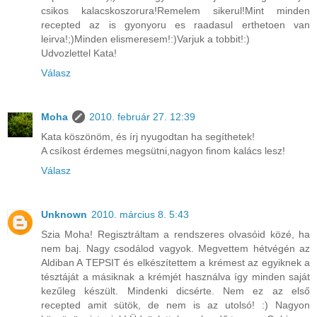
csikos kalacskoszorura!Remelem sikerul!Mint minden
recepted az is gyonyoru es raadasul erthetoen van
leirva!;)Minden elismeresem!:)Varjuk a tobbit!:)
Udvozlettel Kata!
Válasz
Moha
2010. február 27. 12:39
Kata köszönöm, és írj nyugodtan ha segíthetek!
A csíkost érdemes megsütni,nagyon finom kalács lesz!
Válasz
Unknown
2010. március 8. 5:43
Szia Moha! Regisztráltam a rendszeres olvasóid közé, ha
nem baj. Nagy csodálod vagyok. Megvettem hétvégén az
Aldiban A TEPSIT és elkészítettem a krémest az egyiknek a
tésztáját a másiknak a krémjét használva így minden saját
kezűleg készült. Mindenki dicsérte. Nem ez az első
recepted amit sütök, de nem is az utolsó! :) Nagyon