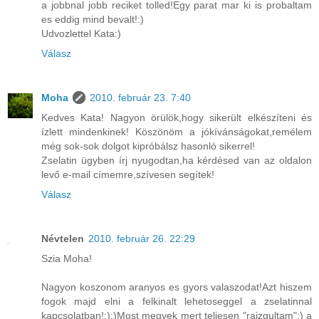
a jobbnal jobb reciket tolled!Egy parat mar ki is probaltam
es eddig mind bevalt!:)
Udvozlettel Kata:)
Válasz
Moha
2010. február 23. 7:40
Kedves Kata! Nagyon örülök,hogy sikerült elkészíteni és
ízlett mindenkinek! Köszönöm a jókívánságokat,remélem
még sok-sok dolgot kipróbálsz hasonló sikerrel!
Zselatin ügyben írj nyugodtan,ha kérdésed van az oldalon
levő e-mail címemre,szívesen segítek!
Válasz
Névtelen
2010. február 26. 22:29
Szia Moha!
Nagyon koszonom aranyos es gyors valaszodat!Azt hiszem
fogok majd elni a felkinalt lehetoseggel a zselatinnal
kapcsolatban!:);)Most megyek mert teljesen "raizgultam":) a