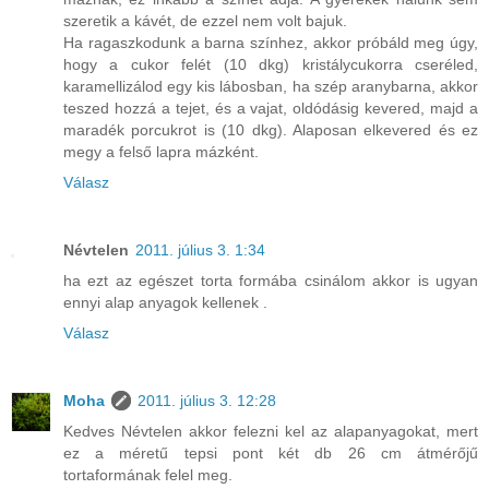
szeretik a kávét, de ezzel nem volt bajuk.
Ha ragaszkodunk a barna színhez, akkor próbáld meg úgy,
hogy a cukor felét (10 dkg) kristálycukorra cseréled,
karamellizálod egy kis lábosban, ha szép aranybarna, akkor
teszed hozzá a tejet, és a vajat, oldódásig kevered, majd a
maradék porcukrot is (10 dkg). Alaposan elkevered és ez
megy a felső lapra mázként.
Válasz
Névtelen
2011. július 3. 1:34
ha ezt az egészet torta formába csinálom akkor is ugyan
ennyi alap anyagok kellenek .
Válasz
Moha
2011. július 3. 12:28
Kedves Névtelen akkor felezni kel az alapanyagokat, mert
ez a méretű tepsi pont két db 26 cm átmérőjű
tortaformának felel meg.