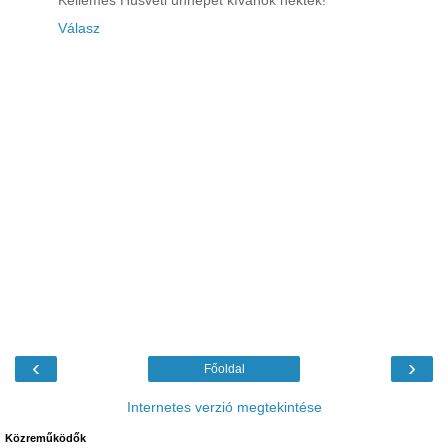
Kellemes Húsvéti ünnepet kívánok nektek!
Válasz
‹
›
Főoldal
Internetes verzió megtekintése
Közreműködők