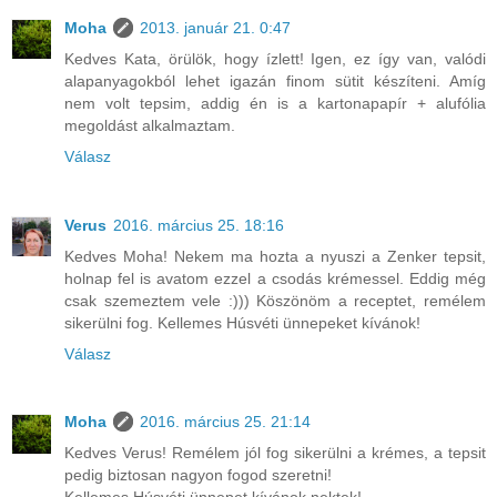
Moha
2013. január 21. 0:47
Kedves Kata, örülök, hogy ízlett! Igen, ez így van, valódi
alapanyagokból lehet igazán finom sütit készíteni. Amíg
nem volt tepsim, addig én is a kartonapapír + alufólia
megoldást alkalmaztam.
Válasz
Verus
2016. március 25. 18:16
Kedves Moha! Nekem ma hozta a nyuszi a Zenker tepsit,
holnap fel is avatom ezzel a csodás krémessel. Eddig még
csak szemeztem vele :))) Köszönöm a receptet, remélem
sikerülni fog. Kellemes Húsvéti ünnepeket kívánok!
Válasz
Moha
2016. március 25. 21:14
Kedves Verus! Remélem jól fog sikerülni a krémes, a tepsit
pedig biztosan nagyon fogod szeretni!