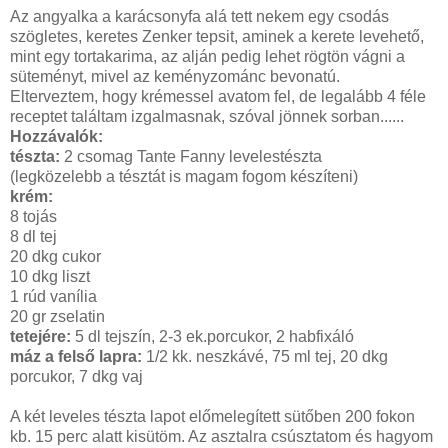
Az angyalka a karácsonyfa alá tett nekem egy csodás
szögletes, keretes Zenker tepsit, aminek a kerete levehető,
mint egy tortakarima, az alján pedig lehet rögtön vágni a
süteményt, mivel az keményzománc bevonatú.
Elterveztem, hogy krémessel avatom fel, de legalább 4 féle
receptet találtam izgalmasnak, szóval jönnek sorban......
Hozzávalók:
tészta:
2 csomag Tante Fanny levelestészta
(legközelebb a tésztát is magam fogom készíteni)
krém:
8 tojás
8 dl tej
20 dkg cukor
10 dkg liszt
1 rúd vanília
20 gr zselatin
tetejére:
5 dl tejszín, 2-3 ek.porcukor, 2 habfixáló
máz a felső lapra:
1/2 kk. neszkávé, 75 ml tej, 20 dkg
porcukor, 7 dkg vaj
A két leveles tészta lapot előmelegített sütőben 200 fokon
kb. 15 perc alatt kisütöm. Az asztalra csúsztatom és hagyom