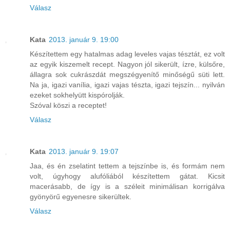
Válasz
Kata
2013. január 9. 19:00
Készítettem egy hatalmas adag leveles vajas tésztát, ez volt
az egyik kiszemelt recept. Nagyon jól sikerült, ízre, külsőre,
állagra sok cukrászdát megszégyenítő minőségű süti lett.
Na ja, igazi vanília, igazi vajas tészta, igazi tejszín... nyilván
ezeket sokhelyütt kispórolják.
Szóval köszi a receptet!
Válasz
Kata
2013. január 9. 19:07
Jaa, és én zselatint tettem a tejszínbe is, és formám nem
volt, úgyhogy alufóliából készítettem gátat. Kicsit
macerásabb, de így is a széleit minimálisan korrigálva
gyönyörű egyenesre sikerültek.
Válasz