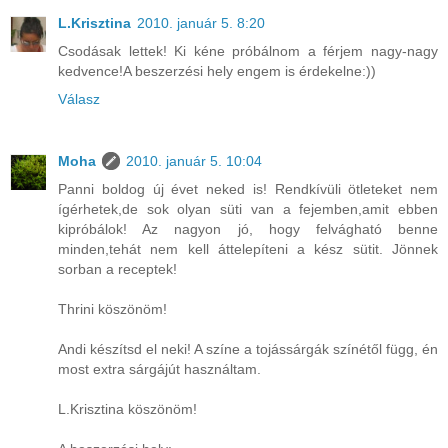
L.Krisztina
2010. január 5. 8:20
Csodásak lettek! Ki kéne próbálnom a férjem nagy-nagy
kedvence!A beszerzési hely engem is érdekelne:))
Válasz
Moha
2010. január 5. 10:04
Panni boldog új évet neked is! Rendkívüli ötleteket nem
ígérhetek,de sok olyan süti van a fejemben,amit ebben
kipróbálok! Az nagyon jó, hogy felvágható benne
minden,tehát nem kell áttelepíteni a kész sütit. Jönnek
sorban a receptek!
Thrini köszönöm!
Andi készítsd el neki! A színe a tojássárgák színétől függ, én
most extra sárgájút használtam.
L.Krisztina köszönöm!