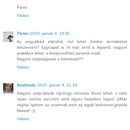
Panni
Válasz
Thrini
2010. január 4. 19:36
Az angyalkád elárulná, hol lehet Zenker termékeket
beszerezni? Egycsipet is írt már erről a tepsiről, nagyon
praktikus lehet, a lekapcsolható pereme miatt.
Nagyon szépségesek a krémesek!!!!
Válasz
Andi/cuki
2010. január 4. 21:10
Nagyon szép.látszik rajt,hogy micsoda finom lehet, s nem
olyan űszíne van,mint amit egyes helyeken kapni!:-))Már
régóta ígérem az uramnak,mert az egyik kedvence,gratula
Neked!:-))
Válasz