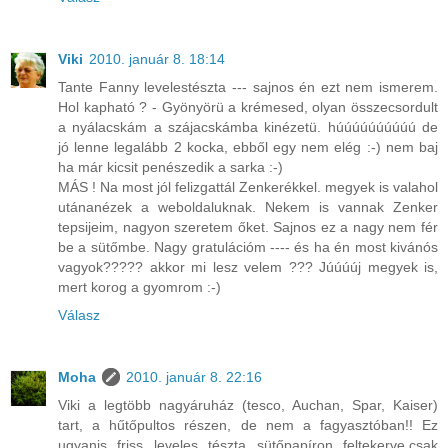
Viki
2010. január 8. 18:14
Tante Fanny levelestészta --- sajnos én ezt nem ismerem.
Hol kapható ? - Gyönyörü a krémesed, olyan összecsordult
a nyálacskám a szájacskámba kinézetü. húúúúúúúúúú de
jó lenne legalább 2 kocka, ebből egy nem elég :-) nem baj
ha már kicsit penészedik a sarka :-)
MÁS ! Na most jól felizgattál Zenkerékkel. megyek is valahol
utánanézek a weboldaluknak. Nekem is vannak Zenker
tepsijeim, nagyon szeretem őket. Sajnos ez a nagy nem fér
be a sütőmbe. Nagy gratulációm ---- és ha én most kivánós
vagyok????? akkor mi lesz velem ??? Júúúúj megyek is,
mert korog a gyomrom :-)
Válasz
Moha
2010. január 8. 22:16
Viki a legtöbb nagyáruház (tesco, Auchan, Spar, Kaiser)
tart, a hűtőpultos részen, de nem a fagyasztóban!! Ez
ugyanis friss leveles tészta sütőpapíron feltekerve,csak