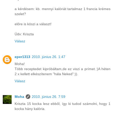
a kérdésem: kb. mennyi kalóriát tartalmaz 1 francia krémes
szelet?
előre is köszi a választ!
Üdv: Kriszta
Válasz
eper1313
2010. június 26. 1:47
Moha!
Több receptedet kipróbáltam,de ez viszi a prímet.:)A héten
2 x kellett elkészítenem "hála Neked":)).
Válasz
Moha
2010. június 26. 7:59
Kriszta 15 kocka lesz ebből, így ki tudod számolni, hogy 1
kocka hány kalória.