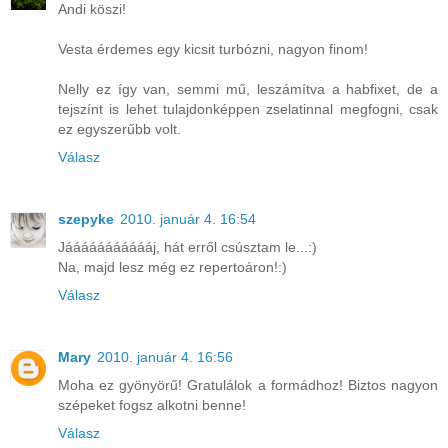
Andi köszi!
Vesta érdemes egy kicsit turbózni, nagyon finom!
Nelly ez így van, semmi mű, leszámítva a habfixet, de a
tejszínt is lehet tulajdonképpen zselatinnal megfogni, csak
ez egyszerűbb volt.
Válasz
szepyke
2010. január 4. 16:54
Jáááááááááááj, hát erről csúsztam le...:)
Na, majd lesz még ez repertoáron!:)
Válasz
Mary
2010. január 4. 16:56
Moha ez gyönyörű! Gratulálok a formádhoz! Biztos nagyon
szépeket fogsz alkotni benne!
Válasz