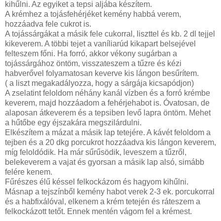
kihűlni. Az egyiket a tepsi aljába készítem.
A krémhez a tojásfehérjéket kemény habbá verem,
hozzáadva fele cukrot is.
A tojássárgákat a másik fele cukorral, liszttel és kb. 2 dl tejjel
kikeverem. A többi tejet a vaníliarúd kikapart belsejével
felteszem főni. Ha forró, akkor vékony sugárban a
tojássárgához öntöm, visszateszem a tűzre és kézi
habverővel folyamatosan keverve kis lángon besűrítem.
( a liszt megakadályozza, hogy a sárgája kicsapódjon)
A zselatint feloldom néhány kanál vízben és a forró krémbe
keverem, majd hozzáadom a fehérjehabot is. Óvatosan, de
alaposan átkeverem és a tepsiben levő lapra öntöm. Mehet
a hűtőbe egy éjszakára megszilárdulni.
Elkészítem a mázat a másik lap tetejére. A kávét feloldom a
tejben és a 20 dkg porcukrot hozzáadva kis lángon keverem,
míg feloldódik. Ha már sűrűsödik, leveszem a tűzről,
belekeverem a vajat és gyorsan a másik lap alsó, simább
felére kenem.
Fűrészes élű késsel felkockázom és hagyom kihűlni.
Másnap a tejszínből kemény habot verek 2-3 ek. porcukorral
és a habfixálóval, elkenem a krém tetején és ráteszem a
felkockázott tetőt. Ennek mentén vágom fel a krémest.