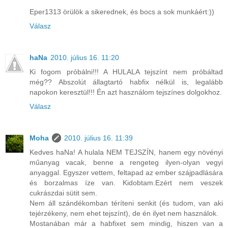
Eper1313 örülök a sikerednek, és bocs a sok munkáért:))
Válasz
haNa
2010. július 16. 11:20
Ki fogom próbálni!!! A HULALA tejszínt nem próbáltad
még?? Abszolút állagtartó habfix nélkül is, legalább
napokon keresztül!!! Én azt használom tejszínes dolgokhoz.
Válasz
Moha
2010. július 16. 11:39
Kedves haNa! A hulala NEM TEJSZÍN, hanem egy növényi
műanyag vacak, benne a rengeteg ilyen-olyan vegyi
anyaggal. Egyszer vettem, feltapad az ember szájpadlására
és borzalmas íze van. Kidobtam.Ezért nem veszek
cukrászdai sütit sem.
Nem áll szándékomban téríteni senkit (és tudom, van aki
tejérzékeny, nem ehet tejszínt), de én ilyet nem használok.
Mostanában már a habfixet sem mindig, hiszen van a