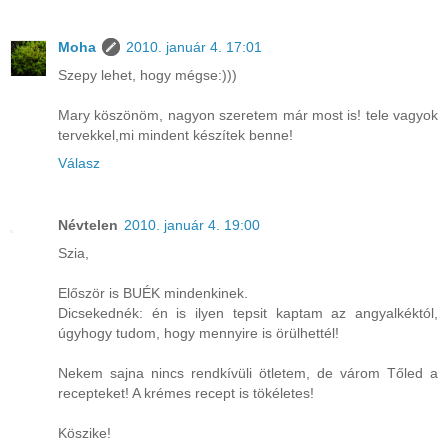
Moha
2010. január 4. 17:01
Szepy lehet, hogy mégse:)))
Mary köszönöm, nagyon szeretem már most is! tele vagyok
tervekkel,mi mindent készítek benne!
Válasz
Névtelen
2010. január 4. 19:00
Szia,
Először is BUÉK mindenkinek.
Dicsekednék: én is ilyen tepsit kaptam az angyalkéktól,
úgyhogy tudom, hogy mennyire is örülhettél!
Nekem sajna nincs rendkívüli ötletem, de várom Tőled a
recepteket! A krémes recept is tökéletes!
Köszike!