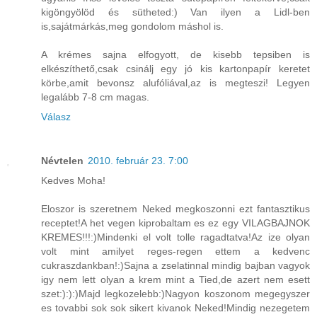
kigöngyölöd és sütheted:) Van ilyen a Lidl-ben
is,sajátmárkás,meg gondolom máshol is.
A krémes sajna elfogyott, de kisebb tepsiben is
elkészíthető,csak csinálj egy jó kis kartonpapír keretet
körbe,amit bevonsz alufóliával,az is megteszi! Legyen
legalább 7-8 cm magas.
Válasz
Névtelen
2010. február 23. 7:00
Kedves Moha!
Eloszor is szeretnem Neked megkoszonni ezt fantasztikus
receptet!A het vegen kiprobaltam es ez egy VILAGBAJNOK
KREMES!!!:)Mindenki el volt tolle ragadtatva!Az ize olyan
volt mint amilyet reges-regen ettem a kedvenc
cukraszdankban!:)Sajna a zselatinnal mindig bajban vagyok
igy nem lett olyan a krem mint a Tied,de azert nem esett
szet:):):)Majd legkozelebb:)Nagyon koszonom megegyszer
es tovabbi sok sok sikert kivanok Neked!Mindig nezegetem