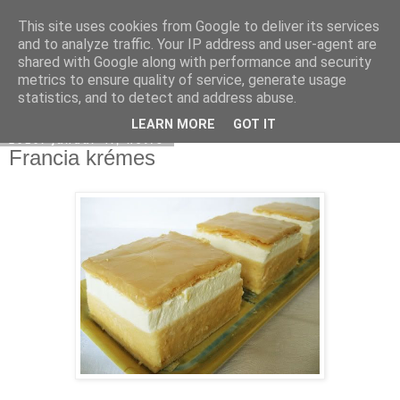
This site uses cookies from Google to deliver its services
Moha Konyha
and to analyze traffic. Your IP address and user-agent are
shared with Google along with performance and security
metrics to ensure quality of service, generate usage
statistics, and to detect and address abuse.
▼
LEARN MORE
GOT IT
2010. január 4., hétfő
Francia krémes