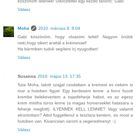
köszönöm isteniek! Üdvözlettel egy kezdő tanonc: Gabi
Válasz
Moha
2010. március 8. 8:04
Gabi köszönöm, hogy olvasóm lettél! Nagyon örülök
neki,hogy sikert arattál a krémessel!
Ha bármiben tudok segíteni írj nyugodtan!
Válasz
Susanna
2010. május 13. 17:35
Szia Moha, tatott szajjal csodaltam a kremest es nekem is
mar a hutoben figyel. Egy kerdesem lenne: a forro fozott
krembe belekevertem a tojasfeherje habot, es az egesz
krem mintha tùros lenne (a magas homerseklet hatasara a
feherje megfott). ILYENNEK KELL LENNIE? Vagy valamit
elrontottam? Attol fuggetlenul a tesztara kentem, es most a
hutoben van. Kivancsian varom a vegeredmenyt :-|
Válasz