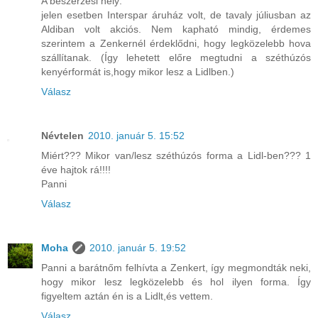
A beszerzési hely:
jelen esetben Interspar áruház volt, de tavaly júliusban az
Aldiban volt akciós. Nem kapható mindig, érdemes
szerintem a Zenkernél érdeklődni, hogy legközelebb hova
szállítanak. (Így lehetett előre megtudni a széthúzós
kenyérformát is,hogy mikor lesz a Lidlben.)
Válasz
Névtelen
2010. január 5. 15:52
Miért??? Mikor van/lesz széthúzós forma a Lidl-ben??? 1
éve hajtok rá!!!!
Panni
Válasz
Moha
2010. január 5. 19:52
Panni a barátnőm felhívta a Zenkert, így megmondták neki,
hogy mikor lesz legközelebb és hol ilyen forma. Így
figyeltem aztán én is a Lidlt,és vettem.
Válasz