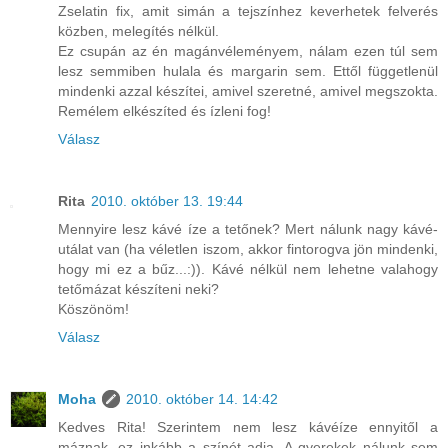
Zselatin fix, amit simán a tejszínhez keverhetek felverés
közben, melegítés nélkül.
Ez csupán az én magánvéleményem, nálam ezen túl sem
lesz semmiben hulala és margarin sem. Ettől függetlenül
mindenki azzal készítei, amivel szeretné, amivel megszokta.
Remélem elkészíted és ízleni fog!
Válasz
Rita
2010. október 13. 19:44
Mennyire lesz kávé íze a tetőnek? Mert nálunk nagy kávé-
utálat van (ha véletlen iszom, akkor fintorogva jön mindenki,
hogy mi ez a bűz...:)). Kávé nélkül nem lehetne valahogy
tetőmázat készíteni neki?
Köszönöm!
Válasz
Moha
2010. október 14. 14:42
Kedves Rita! Szerintem nem lesz kávéíze ennyitől a
máznak, ez inkább a színét adja. A gyerekek nálunk sem