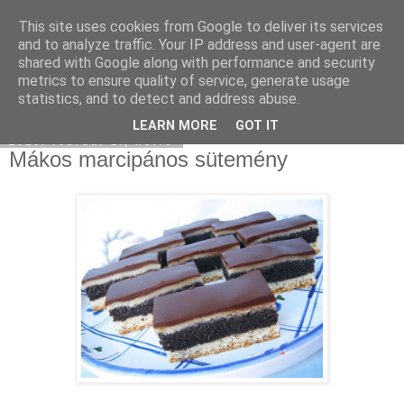
This site uses cookies from Google to deliver its services
Moha Konyha
and to analyze traffic. Your IP address and user-agent are
shared with Google along with performance and security
metrics to ensure quality of service, generate usage
statistics, and to detect and address abuse.
▼
LEARN MORE
GOT IT
2010. február 1., hétfő
Mákos marcipános sütemény