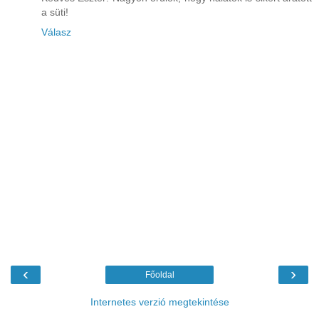
a süti!
Válasz
‹
›
Főoldal
Internetes verzió megtekintése