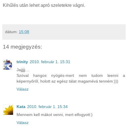
Kihűlés után lehet apró szeletekre vágni.
dátum:
15:08
14 megjegyzés:
trinity
2010. február 1. 15:31
Jajjjjj....
Szóval hangos nyögés-mert nem tudom leenni a
képernyőről, holott az egész tálat magamévá tenném:)))
Válasz
Kata
2010. február 1. 15:34
Mennem kell mákot venni, mert elfogyott:)
Válasz