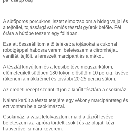
pár csepp olaj
A sütőporos porcukros lisztet elmorzsolom a hideg vajjal és
a tejföllel, tojássárgával omlós tésztát gyúrok belőle. Fél
órára a hűtőbe teszem egy fóliában.
Ezalatt összeállítom a tölteléket: a tojásokat a cukorral
robotgéppel habosra verem, beleteszem a citromhéjat,
vaníliát, tejfölt, a lereszelt marcipánt és a mákot.
A tésztát kinyújtom és a tepsibe téve megszurkálom,
előmelegített sütőben 180 fokon elősütöm 10 percig, kivéve
rákenem a mákkrémet és további 20-25 percig sütöm.
Az eredeti recept szerint itt jön a kihűlt tésztára a csokimáz.
Nálam került a tészta tetejére egy vékony marcipánréteg és
ezt vontam be a csokimázzal.
Csokimáz: a vajat felolvasztom, majd a tűzről levéve
beleteszem az apróra tördelt csokit és az olajat, kézi
habverővel simára keverem.