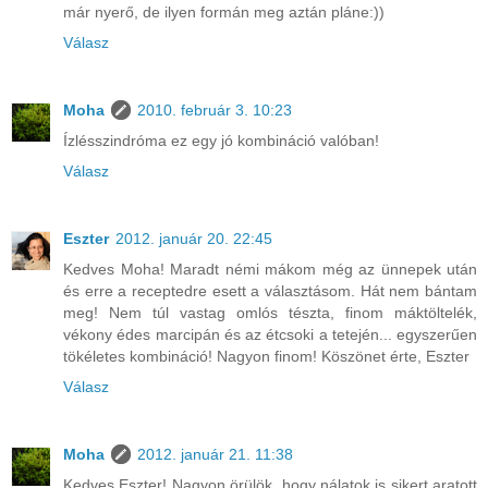
már nyerő, de ilyen formán meg aztán pláne:))
Válasz
Moha
2010. február 3. 10:23
Ízlésszindróma ez egy jó kombináció valóban!
Válasz
Eszter
2012. január 20. 22:45
Kedves Moha! Maradt némi mákom még az ünnepek után
és erre a receptedre esett a választásom. Hát nem bántam
meg! Nem túl vastag omlós tészta, finom máktöltelék,
vékony édes marcipán és az étcsoki a tetején... egyszerűen
tökéletes kombináció! Nagyon finom! Köszönet érte, Eszter
Válasz
Moha
2012. január 21. 11:38
Kedves Eszter! Nagyon örülök, hogy nálatok is sikert aratott