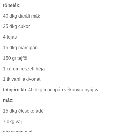
töltelék:
40 dkg darált mák
25 dkg cukor
4 tojás
15 dkg marcipán
150 gr tejföl
1 citrom reszelt héja
1 tk.vaníliakivonat
tetejére:
kb. 40 dkg marcipán vékonyra nyújtva
máz:
15 dkg étcsokoládé
7 dkg vaj