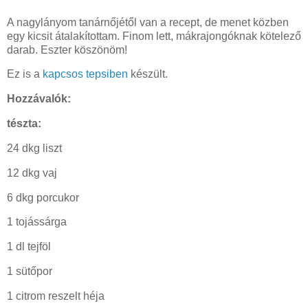
A nagylányom tanárnőjétől van a recept, de menet közben
egy kicsit átalakítottam. Finom lett, mákrajongóknak kötelező
darab. Eszter köszönöm!
Ez is a
kapcsos tepsiben
készült.
Hozzávalók:
tészta:
24 dkg liszt
12 dkg vaj
6 dkg porcukor
1 tojássárga
1 dl tejföl
1 sütőpor
1 citrom reszelt héja