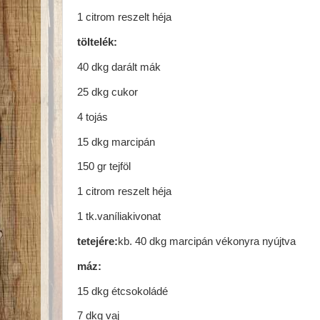
1 citrom reszelt héja
töltelék:
40 dkg darált mák
25 dkg cukor
4 tojás
15 dkg marcipán
150 gr tejföl
1 citrom reszelt héja
1 tk.vaníliakivonat
tetejére:
kb. 40 dkg marcipán vékonyra nyújtva
máz:
15 dkg étcsokoládé
7 dkg vaj