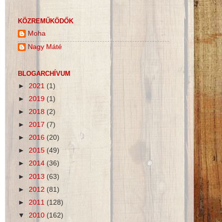
KÖZREMŰKÖDŐK
Moha
Nagy Máté
BLOGARCHÍVUM
►
2021
(1)
►
2019
(1)
►
2018
(2)
►
2017
(7)
►
2016
(20)
►
2015
(49)
►
2014
(36)
►
2013
(63)
►
2012
(81)
►
2011
(128)
▼
2010
(162)