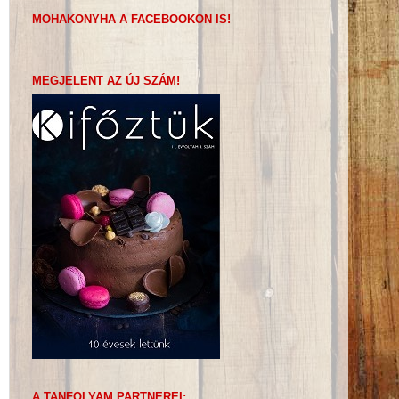
MOHAKONYHA A FACEBOOKON IS!
MEGJELENT AZ ÚJ SZÁM!
A TANFOLYAM PARTNEREI: