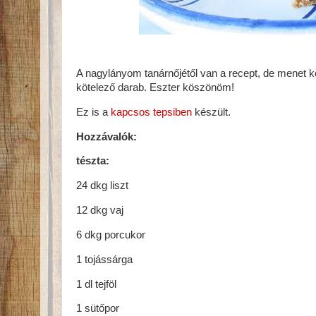
A nagylányom tanárnőjétől van a recept, de menet k
kötelező darab. Eszter köszönöm!
Ez is a
kapcsos tepsiben
készült.
Hozzávalók:
tészta:
24 dkg liszt
12 dkg vaj
6 dkg porcukor
1 tojássárga
1 dl tejföl
1 sütőpor