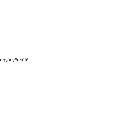
r gyönyör süti!