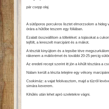
pár csepp olaj
A sütőporos porcukros lisztet elmorzsolom a hideg vaj
órára a hűtőbe teszem egy fóliában.
Ezalatt összeállítom a tölteléket: a tojásokat a cuko
tejfölt, a lereszelt marcipánt és a mákot.
A tésztát kinyújtom és a tepsibe téve megszurkálom
rákenem a mákkrémet és további 20-25 percig sütö
Az eredeti recept szerint itt jön a kihűlt tésztára a 
Nálam került a tészta tetejére egy vékony marcipán
Csokimáz: a vajat felolvasztom, majd a tűzről levéve
simára keverem.
Kihűlés után lehet apró szeletekre vágni.