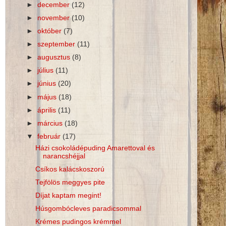
►
december
(12)
►
november
(10)
►
október
(7)
►
szeptember
(11)
►
augusztus
(8)
►
július
(11)
►
június
(20)
►
május
(18)
►
április
(11)
►
március
(18)
▼
február
(17)
Házi csokoládépuding Amarettoval és
narancshéjjal
Csíkos kalácskoszorú
Tejfölös meggyes pite
Díjat kaptam megint!
Húsgombócleves paradicsommal
Krémes pudingos krémmel