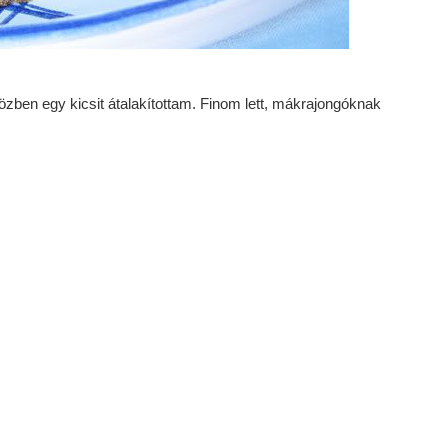
özben egy kicsit átalakítottam. Finom lett, mákrajongóknak