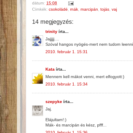
dátum:
15:08
Címkék:
csokoládé
,
mák
,
marcipán
,
tojás
,
vaj
14 megjegyzés:
trinity
írta...
Jajjjjj....
Szóval hangos nyögés-mert nem tudom leenni 
2010. február 1. 15:31
Kata
írta...
Mennem kell mákot venni, mert elfogyott:)
2010. február 1. 15:34
szepyke
írta...
Jaj.
Elájultam!:)
Mák- és marcipán és kész, pfff...
2010. február 1. 15:36