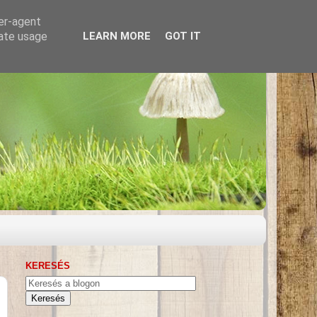
ser-agent
rate usage
LEARN MORE
GOT IT
KERESÉS