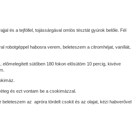
jal és a tejföllel, tojássárgával omlós tésztát gyúrok belőle. Fél
rral robotgéppel habosra verem, beleteszem a citromhéjat, vaníliát,
, előmelegített sütőben 180 fokon elősütöm 10 percig, kivéve
m.
csokimáz.
réteg és ezt vontam be a csokimázzal.
 beleteszem az apróra tördelt csokit és az olajat, kézi habverővel