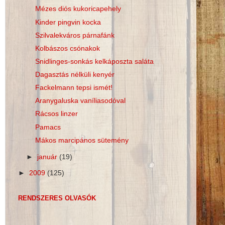
Mézes diós kukoricapehely
Kinder pingvin kocka
Szilvalekváros párnafánk
Kolbászos csónakok
Snidlinges-sonkás kelkáposzta saláta
Dagasztás nélküli kenyér
Fackelmann tepsi ismét!
Aranygaluska vaníliasodóval
Rácsos linzer
Pamacs
Mákos marcipános sütemény
►
január
(19)
►
2009
(125)
RENDSZERES OLVASÓK