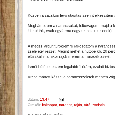
és beteszem a hűtőbe szilárdulni.
Közben a zacskón lévő utasítás szerint elkészítem
Meghámozom a narancsokat, félbevágom, majd a fel
kiskukták, csak egyforma nagy szeletek kellenek)
A megszilárdult túrókrémre rakosgatom a narancss
zselé egy részét. Megint mehet a hűtőbe kb. 20 per
elúszkálni, amikor rájuk merem a maradék zselét.
Ismét hűtőbe teszem legalább 1 órára, ezalatt bizto
Vízbe mártott késsel a narancsszeletek mentén vág
dátum:
13:47
Címkék:
kakaópor
,
narancs
,
tojás
,
túró
,
zselatin