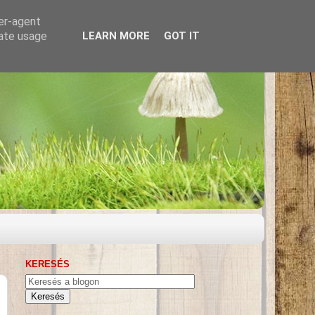
ser-agent
rate usage
LEARN MORE
GOT IT
KERESÉS