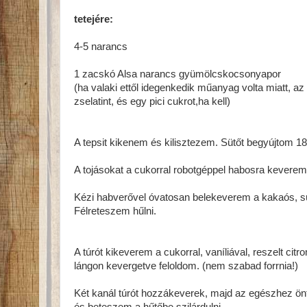
tetejére:
4-5 narancs
1 zacskó Alsa narancs gyümölcskocsonyapor
(ha valaki ettől idegenkedik műanyag volta miatt, az 
zselatint, és egy pici cukrot,ha kell)
A tepsit kikenem és kilisztezem. Sütőt begyújtom 18
A tojásokat a cukorral robotgéppel habosra keverem 
Kézi habverővel óvatosan belekeverem a kakaós, süt
Félreteszem hűlni.
A túrót kikeverem a cukorral, vaníliával, reszelt cit
lángon kevergetve feloldom. (nem szabad forrnia!)
Két kanál túrót hozzákeverek, majd az egészhez ön