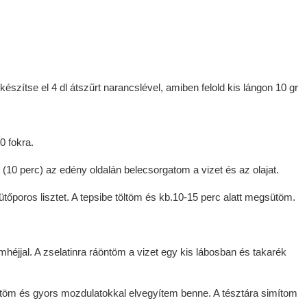
készítse el 4 dl átszűrt narancslével, amiben felold kis lángon 10 gr
0 fokra.
(10 perc) az edény oldalán belecsorgatom a vizet és az olajat.
őporos lisztet. A tepsibe töltöm és kb.10-15 perc alatt megsütöm.
romhéjjal. A zselatinra ráöntöm a vizet egy kis lábosban és takarék
töm és gyors mozdulatokkal elvegyítem benne. A tésztára simítom