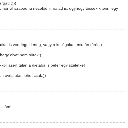
rgát! :)))
omorral szabadna nézelődni, nálad is, úgyhogy tessék kitenni egy
at is vendégeld meg, vagy a kollégákat, miután túrós:)
hogy olyat nem sütök:)
or azért talán a diétába is befér egy szeletke!
en evés után lehet csak:))
hozzám!