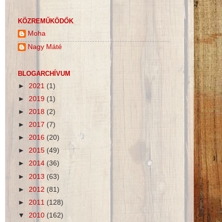
KÖZREMŰKÖDŐK
Moha
Nagy Máté
BLOGARCHÍVUM
►
2021
(1)
►
2019
(1)
►
2018
(2)
►
2017
(7)
►
2016
(20)
►
2015
(49)
►
2014
(36)
►
2013
(63)
►
2012
(81)
►
2011
(128)
▼
2010
(162)