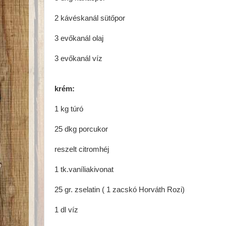
2 kávéskanál sütőpor
3 evőkanál olaj
3 evőkanál víz
krém:
1 kg túró
25 dkg porcukor
reszelt citromhéj
1 tk.vaníliakivonat
25 gr. zselatin ( 1 zacskó Horváth Rozi)
1 dl víz