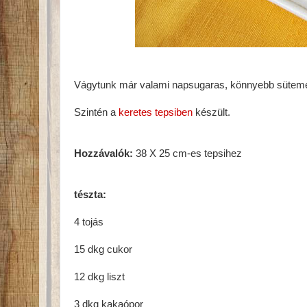
Vágytunk már valami napsugaras, könnyebb sütemény
Szintén a
keretes tepsiben
készült.
Hozzávalók:
38 X 25 cm-es tepsihez
tészta:
4 tojás
15 dkg cukor
12 dkg liszt
3 dkg kakaópor