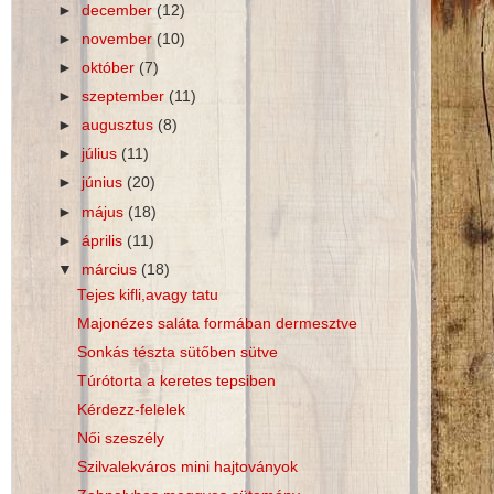
►
december
(12)
►
november
(10)
►
október
(7)
►
szeptember
(11)
►
augusztus
(8)
►
július
(11)
►
június
(20)
►
május
(18)
►
április
(11)
▼
március
(18)
Tejes kifli,avagy tatu
Majonézes saláta formában dermesztve
Sonkás tészta sütőben sütve
Túrótorta a keretes tepsiben
Kérdezz-felelek
Női szeszély
Szilvalekváros mini hajtoványok