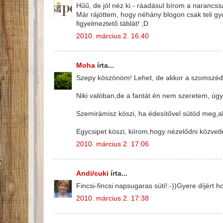
Hűű, de jól néz ki - ráadásul bírom a narancssá
Már rájöttem, hogy néhány blogon csak teli gy
figyelmeztető táblát! ;D
2010. március 2. 16:40
Moha
írta...
Szepy köszönöm! Lehet, de akkor a szomszédok
Niki valóban,de a fantát én nem szeretem, úgy
Szemirámisz köszi, ha édesítővel sütöd meg,akk
Egycsipet köszi, kiírom,hogy nézelődni közvetl
2010. március 2. 17:06
Andi/cuki
írta...
Fincsi-fincsi napsugaras süti!:-))Gyere díjért 
2010. március 2. 17:38