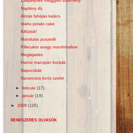
Zabpelyhes meggyes sütemény
Napfény díj
Almás fahéjas kalács
Idaho potato cake
Kifőztük!
Mandulás puszedli
Pillecukor avagy marshmallow
Meglepetés
Hamis marcipán kockák
Napocskák
Narancsos túrós szelet
►
február
(17)
►
január
(19)
►
2009
(125)
RENDSZERES OLVASÓK