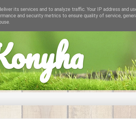
liver its services and to analyze traffic. Your IP address and u
rmance and security metrics to ensure quality of service, gene
buse.
onyha