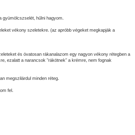
 a gyümölcszselét, hűlni hagyom.
eket vékony szeletekre. (az apróbb végeket megkapják a
zeleteket és óvatosan rákanalazom egy nagyon vékony rétegben a
cre, ezalatt a narancsok "rákötnek" a krémre, nem fognak
san megszilárdul minden réteg.
om fel.