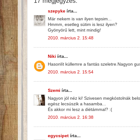
17 megjegyzés:
szepyke
írta...
Már nekem is van ilyen tepsim...
Hmmm, esetleg sütim is lesz ilyen?
Gyönyörű lett, mint mindig!
2010. március 2. 15:48
Niki
írta...
Hasonlít küllemre a fantás szeletre.Nagyon gus
2010. március 2. 15:54
Szemi
írta...
Nagyon jól néz ki! Szivesen megkóstolnák belo
egész lecsúszik a hasamba...
És akkor mi lesz a diétámmal? :(
2010. március 2. 16:38
egycsipet
írta...