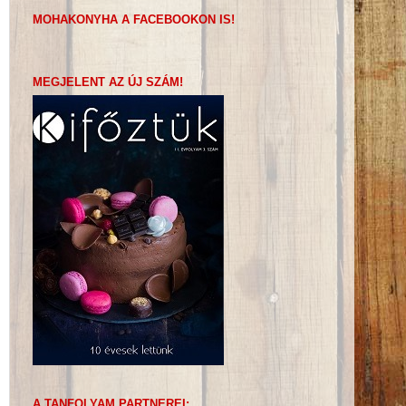
MOHAKONYHA A FACEBOOKON IS!
MEGJELENT AZ ÚJ SZÁM!
A TANFOLYAM PARTNEREI: