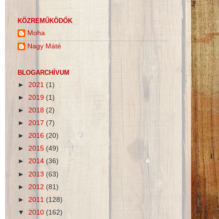
KÖZREMŰKÖDŐK
Moha
Nagy Máté
BLOGARCHÍVUM
►
2021
(1)
►
2019
(1)
►
2018
(2)
►
2017
(7)
►
2016
(20)
►
2015
(49)
►
2014
(36)
►
2013
(63)
►
2012
(81)
►
2011
(128)
▼
2010
(162)