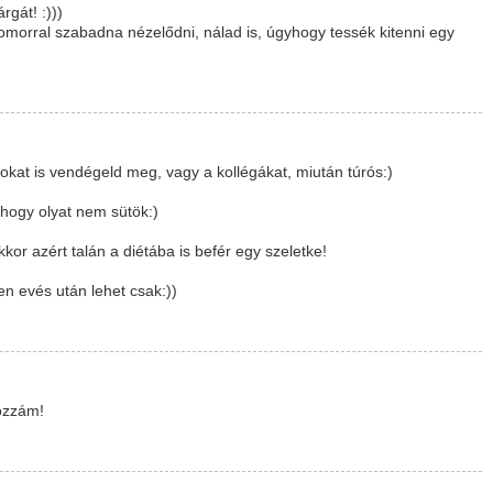
rgát! :)))
omorral szabadna nézelődni, nálad is, úgyhogy tessék kitenni egy
at is vendégeld meg, vagy a kollégákat, miután túrós:)
hogy olyat nem sütök:)
or azért talán a diétába is befér egy szeletke!
en evés után lehet csak:))
hozzám!