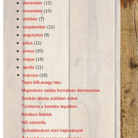
►
december
(12)
►
november
(10)
►
október
(7)
►
szeptember
(11)
►
augusztus
(8)
►
július
(11)
►
június
(20)
►
május
(18)
►
április
(11)
▼
március
(18)
Tejes kifli,avagy tatu
Majonézes saláta formában dermesztve
Sonkás tészta sütőben sütve
Túrótorta a keretes tepsiben
Kérdezz-felelek
Női szeszély
Szilvalekváros mini hajtoványok