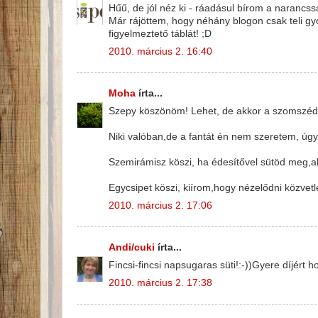
Hűű, de jól néz ki - ráadásul bírom a narancssá
Már rájöttem, hogy néhány blogon csak teli gy
figyelmeztető táblát! ;D
2010. március 2. 16:40
Moha
írta...
Szepy köszönöm! Lehet, de akkor a szomszédok
Niki valóban,de a fantát én nem szeretem, úgy
Szemirámisz köszi, ha édesítővel sütöd meg,akk
Egycsipet köszi, kiírom,hogy nézelődni közvetl
2010. március 2. 17:06
Andi/cuki
írta...
Fincsi-fincsi napsugaras süti!:-))Gyere díjért 
2010. március 2. 17:38