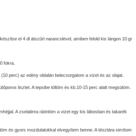
készítse el 4 dl átszűrt narancslével, amiben felold kis lángon 10 gr
0 fokra.
(10 perc) az edény oldalán belecsorgatom a vizet és az olajat.
őporos lisztet. A tepsibe töltöm és kb.10-15 perc alatt megsütöm.
romhéjjal. A zselatinra ráöntöm a vizet egy kis lábosban és takarék
töm és gyors mozdulatokkal elvegyítem benne. A tésztára simítom