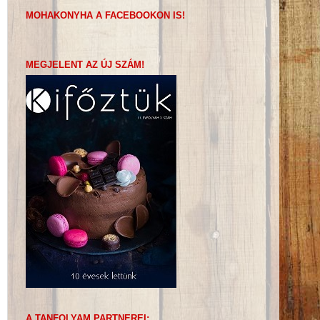
MOHAKONYHA A FACEBOOKON IS!
MEGJELENT AZ ÚJ SZÁM!
A TANFOLYAM PARTNEREI: