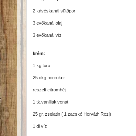
2 kávéskanál sütőpor
3 evőkanál olaj
3 evőkanál víz
krém:
1 kg túró
25 dkg porcukor
reszelt citromhéj
1 tk.vaníliakivonat
25 gr. zselatin ( 1 zacskó Horváth Rozi)
1 dl víz