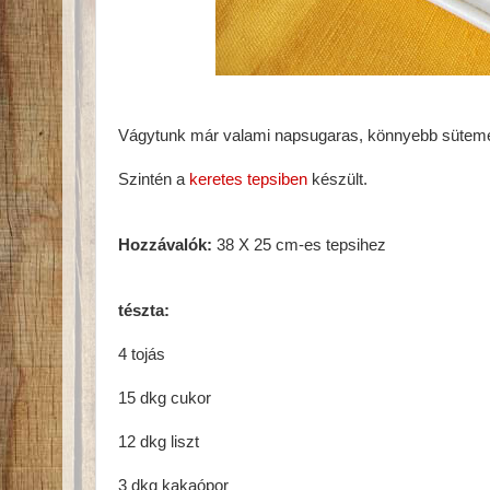
Vágytunk már valami napsugaras, könnyebb sütemény
Szintén a
keretes tepsiben
készült.
Hozzávalók:
38 X 25 cm-es tepsihez
tészta:
4 tojás
15 dkg cukor
12 dkg liszt
3 dkg kakaópor