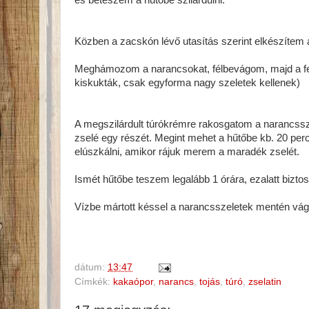
és beteszem a hűtőbe szilárdulni.
Közben a zacskón lévő utasítás szerint elkészítem
Meghámozom a narancsokat, félbevágom, majd a fel
kiskukták, csak egyforma nagy szeletek kellenek)
A megszilárdult túrókrémre rakosgatom a narancss
zselé egy részét. Megint mehet a hűtőbe kb. 20 per
elúszkálni, amikor rájuk merem a maradék zselét.
Ismét hűtőbe teszem legalább 1 órára, ezalatt bizto
Vízbe mártott késsel a narancsszeletek mentén vág
dátum:
13:47
Címkék:
kakaópor
,
narancs
,
tojás
,
túró
,
zselatin