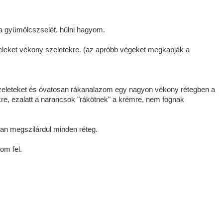
 a gyümölcszselét, hűlni hagyom.
eket vékony szeletekre. (az apróbb végeket megkapják a
zeleteket és óvatosan rákanalazom egy nagyon vékony rétegben a
cre, ezalatt a narancsok "rákötnek" a krémre, nem fognak
san megszilárdul minden réteg.
om fel.