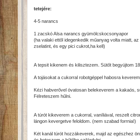
tetejére:
4-5 narancs
1 zacskó Alsa narancs gyümölcskocsonyapor
(ha valaki ettől idegenkedik műanyag volta miatt, az 
zselatint, és egy pici cukrot,ha kell)
A tepsit kikenem és kilisztezem. Sütőt begyújtom 18
A tojásokat a cukorral robotgéppel habosra keverem 
Kézi habverővel óvatosan belekeverem a kakaós, süt
Félreteszem hűlni.
A túrót kikeverem a cukorral, vaníliával, reszelt cit
lángon kevergetve feloldom. (nem szabad forrnia!)
Két kanál túrót hozzákeverek, majd az egészhez ön