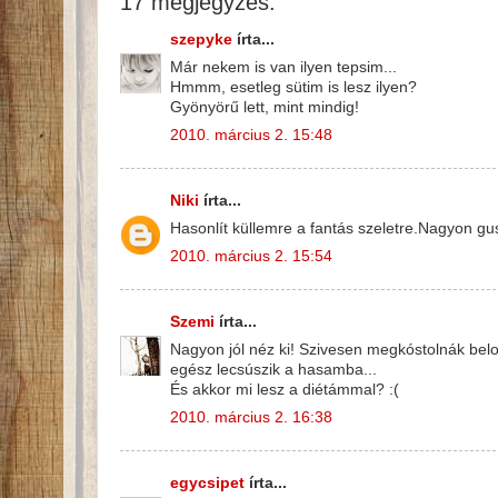
17 megjegyzés:
szepyke
írta...
Már nekem is van ilyen tepsim...
Hmmm, esetleg sütim is lesz ilyen?
Gyönyörű lett, mint mindig!
2010. március 2. 15:48
Niki
írta...
Hasonlít küllemre a fantás szeletre.Nagyon gus
2010. március 2. 15:54
Szemi
írta...
Nagyon jól néz ki! Szivesen megkóstolnák belo
egész lecsúszik a hasamba...
És akkor mi lesz a diétámmal? :(
2010. március 2. 16:38
egycsipet
írta...