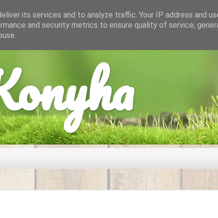
liver its services and to analyze traffic. Your IP address and u
rmance and security metrics to ensure quality of service, gene
buse.
onyha