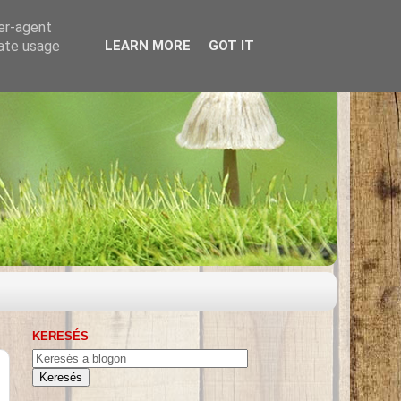
ser-agent
rate usage
LEARN MORE
GOT IT
KERESÉS