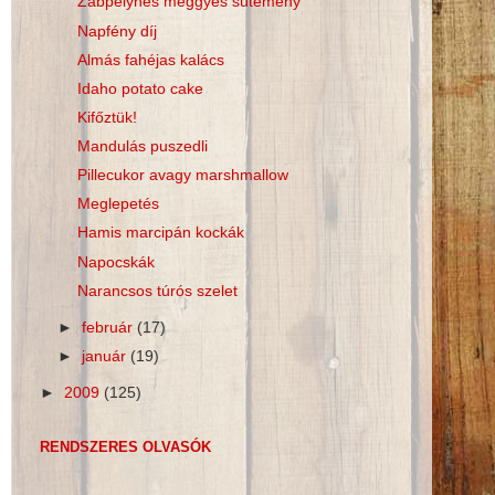
Zabpelyhes meggyes sütemény
Napfény díj
Almás fahéjas kalács
Idaho potato cake
Kifőztük!
Mandulás puszedli
Pillecukor avagy marshmallow
Meglepetés
Hamis marcipán kockák
Napocskák
Narancsos túrós szelet
►
február
(17)
►
január
(19)
►
2009
(125)
RENDSZERES OLVASÓK