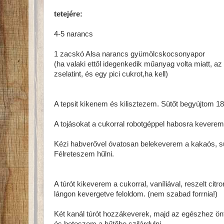
tetejére:
4-5 narancs
1 zacskó Alsa narancs gyümölcskocsonyapor
(ha valaki ettől idegenkedik műanyag volta miatt, az 
zselatint, és egy pici cukrot,ha kell)
A tepsit kikenem és kilisztezem. Sütőt begyújtom 18
A tojásokat a cukorral robotgéppel habosra keverem 
Kézi habverővel óvatosan belekeverem a kakaós, süt
Félreteszem hűlni.
A túrót kikeverem a cukorral, vaníliával, reszelt cit
lángon kevergetve feloldom. (nem szabad forrnia!)
Két kanál túrót hozzákeverek, majd az egészhez ön