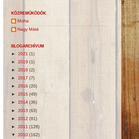
KÖZREMŰKÖDŐK
Moha
Nagy Máté
BLOGARCHÍVUM
►
2021
(1)
►
2019
(1)
►
2018
(2)
►
2017
(7)
►
2016
(20)
►
2015
(49)
►
2014
(36)
►
2013
(63)
►
2012
(81)
►
2011
(128)
▼
2010
(162)