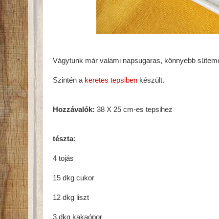
Vágytunk már valami napsugaras, könnyebb sütemény
Szintén a
keretes tepsiben
készült.
Hozzávalók:
38 X 25 cm-es tepsihez
tészta:
4 tojás
15 dkg cukor
12 dkg liszt
3 dkg kakaópor