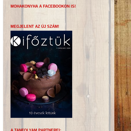
MOHAKONYHA A FACEBOOKON IS!
MEGJELENT AZ ÚJ SZÁM!
A TANFOLYAM PARTNEREI: