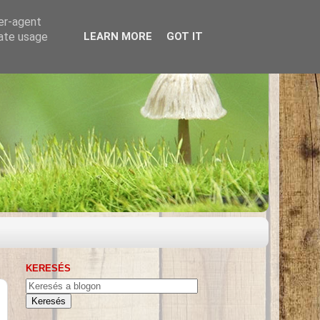
ser-agent
rate usage
LEARN MORE
GOT IT
KERESÉS