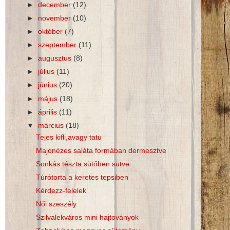
►
december
(12)
►
november
(10)
►
október
(7)
►
szeptember
(11)
►
augusztus
(8)
►
július
(11)
►
június
(20)
►
május
(18)
►
április
(11)
▼
március
(18)
Tejes kifli,avagy tatu
Majonézes saláta formában dermesztve
Sonkás tészta sütőben sütve
Túrótorta a keretes tepsiben
Kérdezz-felelek
Női szeszély
Szilvalekváros mini hajtoványok