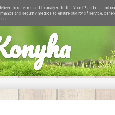
liver its services and to analyze traffic. Your IP address and u
rmance and security metrics to ensure quality of service, gene
buse.
onyha