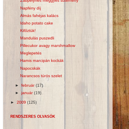
Zabpelyhes meggyes sütemény
Napfény díj
Almás fahéjas kalács
Idaho potato cake
Kifőztük!
Mandulás puszedli
Pillecukor avagy marshmallow
Meglepetés
Hamis marcipán kockák
Napocskák
Narancsos túrós szelet
►
február
(17)
►
január
(19)
►
2009
(125)
RENDSZERES OLVASÓK