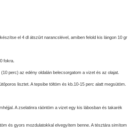
készítse el 4 dl átszűrt narancslével, amiben felold kis lángon 10 gr
0 fokra.
(10 perc) az edény oldalán belecsorgatom a vizet és az olajat.
őporos lisztet. A tepsibe töltöm és kb.10-15 perc alatt megsütöm.
romhéjjal. A zselatinra ráöntöm a vizet egy kis lábosban és takarék
töm és gyors mozdulatokkal elvegyítem benne. A tésztára simítom