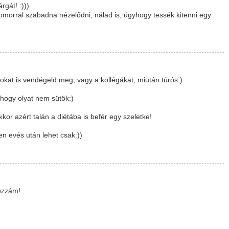
rgát! :)))
omorral szabadna nézelődni, nálad is, úgyhogy tessék kitenni egy
at is vendégeld meg, vagy a kollégákat, miután túrós:)
hogy olyat nem sütök:)
or azért talán a diétába is befér egy szeletke!
en evés után lehet csak:))
hozzám!