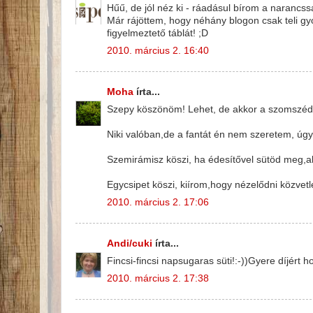
Hűű, de jól néz ki - ráadásul bírom a narancssá
Már rájöttem, hogy néhány blogon csak teli gy
figyelmeztető táblát! ;D
2010. március 2. 16:40
Moha
írta...
Szepy köszönöm! Lehet, de akkor a szomszédok
Niki valóban,de a fantát én nem szeretem, úgy
Szemirámisz köszi, ha édesítővel sütöd meg,akk
Egycsipet köszi, kiírom,hogy nézelődni közvetl
2010. március 2. 17:06
Andi/cuki
írta...
Fincsi-fincsi napsugaras süti!:-))Gyere díjért 
2010. március 2. 17:38