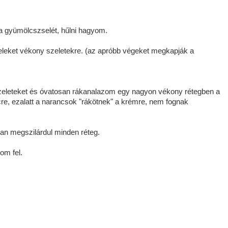
 a gyümölcszselét, hűlni hagyom.
eket vékony szeletekre. (az apróbb végeket megkapják a
zeleteket és óvatosan rákanalazom egy nagyon vékony rétegben a
cre, ezalatt a narancsok "rákötnek" a krémre, nem fognak
san megszilárdul minden réteg.
om fel.