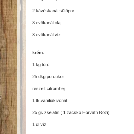
2 kávéskanál sütőpor
3 evőkanál olaj
3 evőkanál víz
krém:
1 kg túró
25 dkg porcukor
reszelt citromhéj
1 tk.vaníliakivonat
25 gr. zselatin ( 1 zacskó Horváth Rozi)
1 dl víz