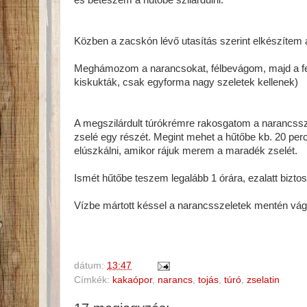
és beteszem a hűtőbe szilárdulni.
Közben a zacskón lévő utasítás szerint elkészítem
Meghámozom a narancsokat, félbevágom, majd a fel
kiskukták, csak egyforma nagy szeletek kellenek)
A megszilárdult túrókrémre rakosgatom a narancss
zselé egy részét. Megint mehet a hűtőbe kb. 20 per
elúszkálni, amikor rájuk merem a maradék zselét.
Ismét hűtőbe teszem legalább 1 órára, ezalatt bizto
Vízbe mártott késsel a narancsszeletek mentén vág
dátum:
13:47
Címkék:
kakaópor
,
narancs
,
tojás
,
túró
,
zselatin