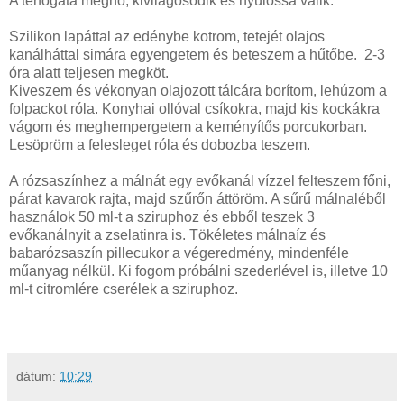
A térfogata megnő, kivilágosodik és nyúlóssá válik.
Szilikon lapáttal az edénybe kotrom, tetejét olajos
kanálháttal simára egyengetem és beteszem a hűtőbe. 2-3
óra alatt teljesen megköt.
Kiveszem és vékonyan olajozott tálcára borítom, lehúzom a
folpackot róla. Konyhai ollóval csíkokra, majd kis kockákra
vágom és meghempergetem a keményítős porcukorban.
Lesöpröm a felesleget róla és dobozba teszem.
A rózsaszínhez a málnát egy evőkanál vízzel felteszem főni,
párat kavarok rajta, majd szűrőn áttöröm. A sűrű málnaléből
használok 50 ml-t a sziruphoz és ebből teszek 3
evőkanálnyit a zselatinra is. Tökéletes málnaíz és
babarózsaszín pillecukor a végeredmény, mindenféle
műanyag nélkül. Ki fogom próbálni szederlével is, illetve 10
ml-t citromlére cserélek a sziruphoz.
dátum:
10:29