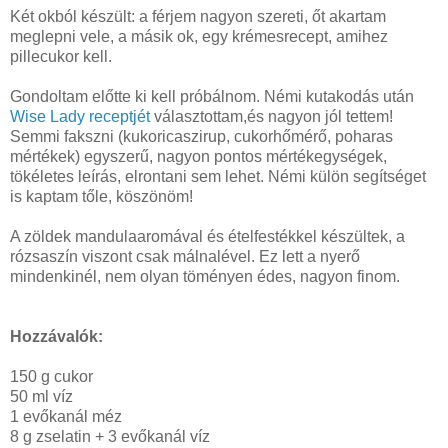
Két okból készült: a férjem nagyon szereti, őt akartam
meglepni vele, a másik ok, egy krémesrecept, amihez
pillecukor kell.
Gondoltam előtte ki kell próbálnom. Némi kutakodás után
Wise Lady receptjét
választottam,és nagyon jól tettem!
Semmi fakszni (kukoricaszirup, cukorhőmérő, poharas
mértékek) egyszerű, nagyon pontos mértékegységek,
tökéletes leírás, elrontani sem lehet. Némi külön segítséget
is kaptam tőle, köszönöm!
A zöldek mandulaaromával és ételfestékkel készültek, a
rózsaszín viszont csak málnalével. Ez lett a nyerő
mindenkinél, nem olyan töményen édes, nagyon finom.
Hozzávalók:
150 g cukor
50 ml víz
1 evőkanál méz
8 g zselatin + 3 evőkanál víz