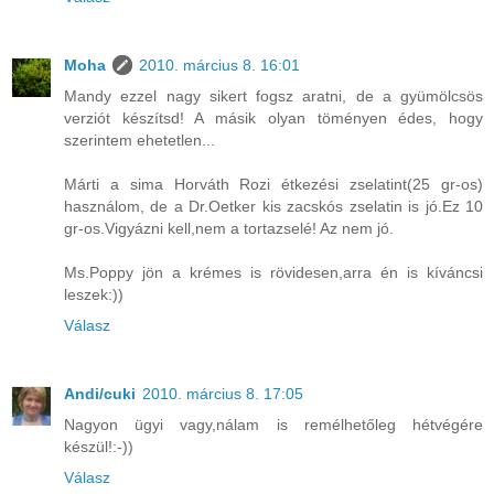
Moha
2010. március 8. 16:01
Mandy ezzel nagy sikert fogsz aratni, de a gyümölcsös
verziót készítsd! A másik olyan töményen édes, hogy
szerintem ehetetlen...
Márti a sima Horváth Rozi étkezési zselatint(25 gr-os)
használom, de a Dr.Oetker kis zacskós zselatin is jó.Ez 10
gr-os.Vigyázni kell,nem a tortazselé! Az nem jó.
Ms.Poppy jön a krémes is rövidesen,arra én is kíváncsi
leszek:))
Válasz
Andi/cuki
2010. március 8. 17:05
Nagyon ügyi vagy,nálam is remélhetőleg hétvégére
készül!:-))
Válasz