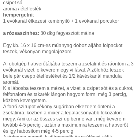
csipet só
aroma / ételfesték
hempergetni:
1 evőkanál étkezési keményítő + 1 evőkanál porcukor
a rózsaszínhez:
30 dkg fagyasztott málna
Egy kb. 16 x 16 cm-es műanyag doboz aljába folpackot
teszek, vékonyan megolajozom.
A robotgép habverőtáljába teszem a zselatint és ráöntöm a 3
evőkanál vizet, elkeverem egy villával. A zöldhöz teszek
bele pár csepp ételfestéket és 1/2 kávéskanál mandula
aromát.
Kis lábosba teszem a mézet, a vizet, a csipet sót és a cukrot,
felforralom és takarék lángon hagyom forrni még 3 percig,
közben kevergetem.
A forró szirupot vékony sugárban elkezdem önteni a
zselatinra, közben a mixer a legalacsonyabb fokozaton
megy. Amikor az összes szirup benne van, még keverem
tovább 4-5 percig , aztán a maximumra teszem a habverőt
és így habosítom még 4-5 percig.