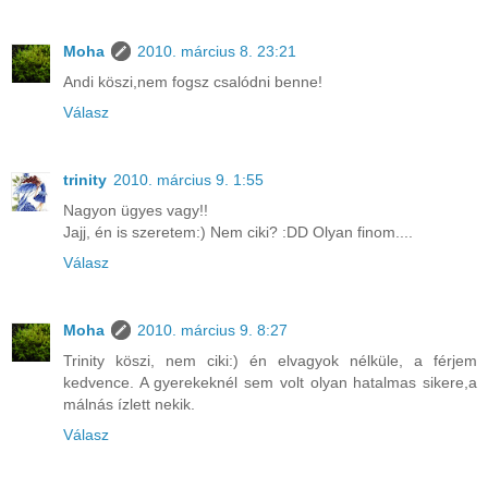
Moha
2010. március 8. 23:21
Andi köszi,nem fogsz csalódni benne!
Válasz
trinity
2010. március 9. 1:55
Nagyon ügyes vagy!!
Jajj, én is szeretem:) Nem ciki? :DD Olyan finom....
Válasz
Moha
2010. március 9. 8:27
Trinity köszi, nem ciki:) én elvagyok nélküle, a férjem
kedvence. A gyerekeknél sem volt olyan hatalmas sikere,a
málnás ízlett nekik.
Válasz