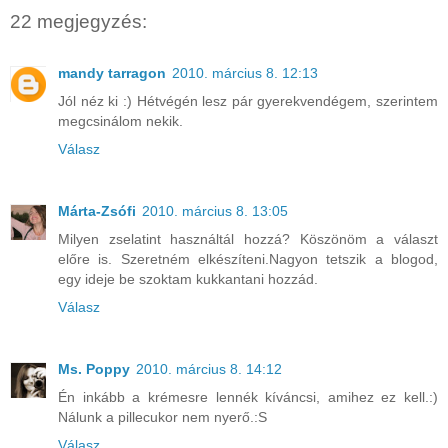
22 megjegyzés:
mandy tarragon
2010. március 8. 12:13
Jól néz ki :) Hétvégén lesz pár gyerekvendégem, szerintem
megcsinálom nekik.
Válasz
Márta-Zsófi
2010. március 8. 13:05
Milyen zselatint használtál hozzá? Köszönöm a választ
előre is. Szeretném elkészíteni.Nagyon tetszik a blogod,
egy ideje be szoktam kukkantani hozzád.
Válasz
Ms. Poppy
2010. március 8. 14:12
Én inkább a krémesre lennék kíváncsi, amihez ez kell.:)
Nálunk a pillecukor nem nyerő.:S
Válasz