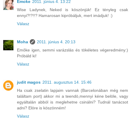
Emoke
2011. június 4. 13:22
Wise Ladynek, Neked is köszönjük! Ez tényleg csak
ennyi?!?!!? Hamarosan kipróbáljuk, mert imádjuk! :)
Válasz
Moha
2011. június 4. 20:13
Emőke igen, semmi varázslás és tökéletes végeredmény:)
Próbáld ki!
Válasz
judit magos
2011. augusztus 14. 15:46
Ha csak zselatin lapjaim vannak (Barcelonában még nem
találtam port) akkor mi a teendö,mennyi kéne belöle, vagy
egyáltalán abból is meglehetne csinálni? Tudnál tanácsot
adni? Elöre is köszönném!
Válasz