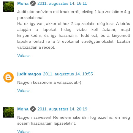
Moha
2011. augusztus 14. 16:11
Judit utánanéztem mit írnak erről, elvileg 1 lap zselatin = 4 g
porzselatinnal.
Ha ez így van, akkor ehhez 2 lap zselatin elég lesz. A leírás
alapján a lapokat hideg vízbe kell áztatni, majd
kinyomkodni, és így használni. Tedd ezt, és a kinyomott
lapokra öntsd rá a 3 evőkanál vizet/gyümölcslét. Ezután
változatlan a recept.
Válasz
judit magos
2011. augusztus 14. 19:55
Nagyon köszönöm a válaszodat:-)
Válasz
Moha
2011. augusztus 14. 20:19
Nagyon szívesen! Remélem sikerülni fog ezzel is, én még
sosem használtam lapzselatint.
Válasz