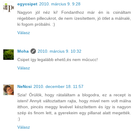
egycsipet
2010. március 9. 9:28
Nagyon jól néz ki! Fondanthoz már én is csináltam
régebben pillecukrot, de nem ízesítettem, jó ötlet a málnalé,
ki fogom próbálni. :)
Válasz
Moha
2010. március 9. 10:32
Csipet így legalább ehető,és nem műcucc!
Válasz
NeNcsi
2010. december 18. 11:57
Szia! Örülök, hogy rátaláltam a blogodra, ez a recept is
isteni! Annyit változtattam rajta, hogy mivel nem volt málna
itthon, pincés meggy levével készítettem és így is nagyon
szép és finom lett, a gyerekeim egy pillanat alatt megették.
:)
Válasz