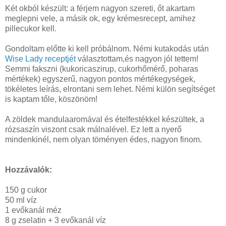
Két okból készült: a férjem nagyon szereti, őt akartam
meglepni vele, a másik ok, egy krémesrecept, amihez
pillecukor kell.
Gondoltam előtte ki kell próbálnom. Némi kutakodás után
Wise Lady receptjét
választottam,és nagyon jól tettem!
Semmi fakszni (kukoricaszirup, cukorhőmérő, poharas
mértékek) egyszerű, nagyon pontos mértékegységek,
tökéletes leírás, elrontani sem lehet. Némi külön segítséget
is kaptam tőle, köszönöm!
A zöldek mandulaaromával és ételfestékkel készültek, a
rózsaszín viszont csak málnalével. Ez lett a nyerő
mindenkinél, nem olyan töményen édes, nagyon finom.
Hozzávalók:
150 g cukor
50 ml víz
1 evőkanál méz
8 g zselatin + 3 evőkanál víz