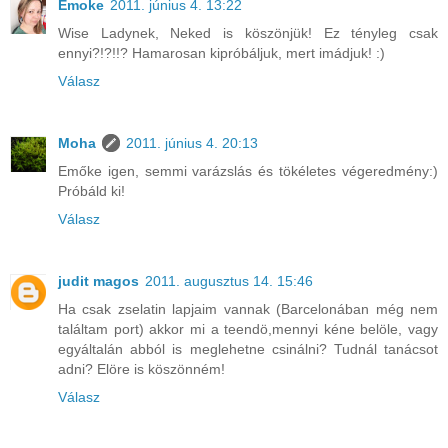
Emoke
2011. június 4. 13:22
Wise Ladynek, Neked is köszönjük! Ez tényleg csak
ennyi?!?!!? Hamarosan kipróbáljuk, mert imádjuk! :)
Válasz
Moha
2011. június 4. 20:13
Emőke igen, semmi varázslás és tökéletes végeredmény:)
Próbáld ki!
Válasz
judit magos
2011. augusztus 14. 15:46
Ha csak zselatin lapjaim vannak (Barcelonában még nem
találtam port) akkor mi a teendö,mennyi kéne belöle, vagy
egyáltalán abból is meglehetne csinálni? Tudnál tanácsot
adni? Elöre is köszönném!
Válasz