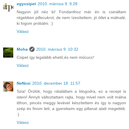
egycsipet
2010. március 9. 9:28
Nagyon jól néz ki! Fondanthoz már én is csináltam
régebben pillecukrot, de nem ízesítettem, jó ötlet a málnalé,
ki fogom próbálni. :)
Válasz
Moha
2010. március 9. 10:32
Csipet így legalább ehető,és nem műcucc!
Válasz
NeNcsi
2010. december 18. 11:57
Szia! Örülök, hogy rátaláltam a blogodra, ez a recept is
isteni! Annyit változtattam rajta, hogy mivel nem volt málna
itthon, pincés meggy levével készítettem és így is nagyon
szép és finom lett, a gyerekeim egy pillanat alatt megették.
:)
Válasz