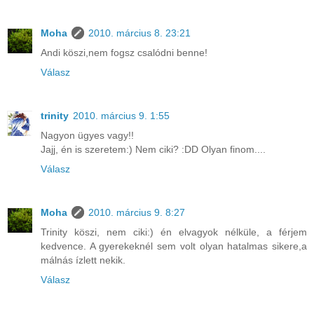
Moha
2010. március 8. 23:21
Andi köszi,nem fogsz csalódni benne!
Válasz
trinity
2010. március 9. 1:55
Nagyon ügyes vagy!!
Jajj, én is szeretem:) Nem ciki? :DD Olyan finom....
Válasz
Moha
2010. március 9. 8:27
Trinity köszi, nem ciki:) én elvagyok nélküle, a férjem
kedvence. A gyerekeknél sem volt olyan hatalmas sikere,a
málnás ízlett nekik.
Válasz