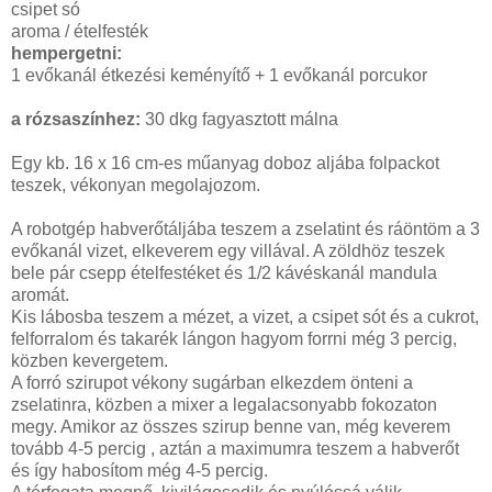
csipet só
aroma / ételfesték
hempergetni:
1 evőkanál étkezési keményítő + 1 evőkanál porcukor
a rózsaszínhez:
30 dkg fagyasztott málna
Egy kb. 16 x 16 cm-es műanyag doboz aljába folpackot
teszek, vékonyan megolajozom.
A robotgép habverőtáljába teszem a zselatint és ráöntöm a 3
evőkanál vizet, elkeverem egy villával. A zöldhöz teszek
bele pár csepp ételfestéket és 1/2 kávéskanál mandula
aromát.
Kis lábosba teszem a mézet, a vizet, a csipet sót és a cukrot,
felforralom és takarék lángon hagyom forrni még 3 percig,
közben kevergetem.
A forró szirupot vékony sugárban elkezdem önteni a
zselatinra, közben a mixer a legalacsonyabb fokozaton
megy. Amikor az összes szirup benne van, még keverem
tovább 4-5 percig , aztán a maximumra teszem a habverőt
és így habosítom még 4-5 percig.