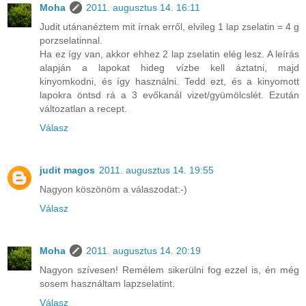
Moha
2011. augusztus 14. 16:11
Judit utánanéztem mit írnak erről, elvileg 1 lap zselatin = 4 g
porzselatinnal.
Ha ez így van, akkor ehhez 2 lap zselatin elég lesz. A leírás
alapján a lapokat hideg vízbe kell áztatni, majd
kinyomkodni, és így használni. Tedd ezt, és a kinyomott
lapokra öntsd rá a 3 evőkanál vizet/gyümölcslét. Ezután
változatlan a recept.
Válasz
judit magos
2011. augusztus 14. 19:55
Nagyon köszönöm a válaszodat:-)
Válasz
Moha
2011. augusztus 14. 20:19
Nagyon szívesen! Remélem sikerülni fog ezzel is, én még
sosem használtam lapzselatint.
Válasz