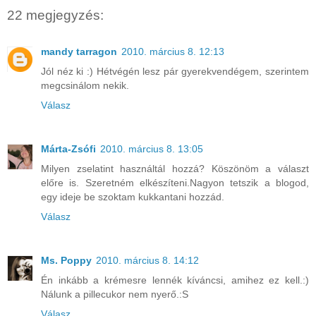
22 megjegyzés:
mandy tarragon
2010. március 8. 12:13
Jól néz ki :) Hétvégén lesz pár gyerekvendégem, szerintem
megcsinálom nekik.
Válasz
Márta-Zsófi
2010. március 8. 13:05
Milyen zselatint használtál hozzá? Köszönöm a választ
előre is. Szeretném elkészíteni.Nagyon tetszik a blogod,
egy ideje be szoktam kukkantani hozzád.
Válasz
Ms. Poppy
2010. március 8. 14:12
Én inkább a krémesre lennék kíváncsi, amihez ez kell.:)
Nálunk a pillecukor nem nyerő.:S
Válasz