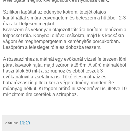
A térfogata megnő, kivilágosodik és nyúlóssá válik.
Szilikon lapáttal az edénybe kotrom, tetejét olajos
kanálháttal simára egyengetem és beteszem a hűtőbe. 2-3
óra alatt teljesen megköt.
Kiveszem és vékonyan olajozott tálcára borítom, lehúzom a
folpackot róla. Konyhai ollóval csíkokra, majd kis kockákra
vágom és meghempergetem a keményítős porcukorban.
Lesöpröm a felesleget róla és dobozba teszem.
A rózsaszínhez a málnát egy evőkanál vízzel felteszem főni,
párat kavarok rajta, majd szűrőn áttöröm. A sűrű málnaléből
használok 50 ml-t a sziruphoz és ebből teszek 3
evőkanálnyit a zselatinra is. Tökéletes málnaíz és
babarózsaszín pillecukor a végeredmény, mindenféle
műanyag nélkül. Ki fogom próbálni szederlével is, illetve 10
ml-t citromlére cserélek a sziruphoz.
dátum:
10:29