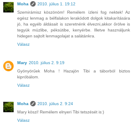
Moha
2010. július 1. 19:12
Szemirámisz köszönöm! Remélem ízleni fog nektek! Az
egész lenmag a bélfalakon lerakódott dolgok kitakarítására
jó, ha egyéb áldásait is szeretnénk élvezni,akkor őrölve is
tegyük müzlibe, péksütibe, kenyérbe. Illetve használjunk
hidegen sajtolt lenmagolajat a salátánkra.
Válasz
Mary
2010. július 2. 9:19
Gyönyörűek Moha ! Hazajön Tibi a táborból biztos
kipróbálom.
Válasz
Moha
2010. július 2. 9:24
Mary köszi! Remélem elnyeri Tibi tetszését is:)
Válasz