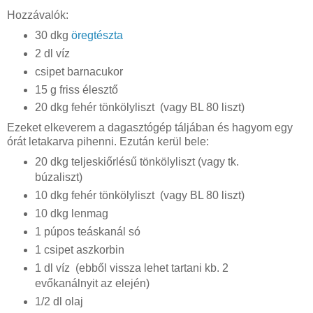
Hozzávalók:
30 dkg
öregtészta
2 dl víz
csipet barnacukor
15 g friss élesztő
20 dkg fehér tönkölyliszt (vagy BL 80 liszt)
Ezeket elkeverem a dagasztógép táljában és hagyom egy
órát letakarva pihenni. Ezután kerül bele:
20 dkg teljeskiőrlésű tönkölyliszt (vagy tk.
búzaliszt)
10 dkg fehér tönkölyliszt (vagy BL 80 liszt)
10 dkg lenmag
1 púpos teáskanál só
1 csipet aszkorbin
1 dl víz (ebből vissza lehet tartani kb. 2
evőkanálnyit az elején)
1/2 dl olaj