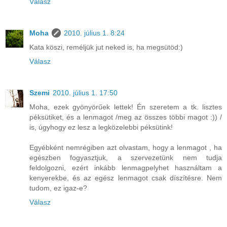
Válasz
Moha
2010. július 1. 8:24
Kata köszi, reméljük jut neked is, ha megsütöd:)
Válasz
Szemi
2010. július 1. 17:50
Moha, ezek gyönyörűek lettek! Én szeretem a tk. lisztes
péksütiket, és a lenmagot /meg az összes többi magot :)) /
is, úgyhogy ez lesz a legközelebbi péksütink!
Egyébként nemrégiben azt olvastam, hogy a lenmagot , ha
egészben fogyasztjuk, a szervezetünk nem tudja
feldolgozni, ezért inkább lenmagpelyhet használtam a
kenyerekbe, és az egész lenmagot csak díszítésre. Nem
tudom, ez igaz-e?
Válasz