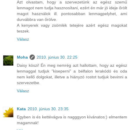
Azt olvastam, hogy a szervezetünk az egész szemű
lenmagot nem tudja hasznosítani, ezért én már jó ideje őrölt
magot használok ill. pontosabban lenmagpelyhet, ami
durvábbra van őrölve.
A kenyerek vagy zsömlék tetejére azért egész magokat
teszek.
Válasz
Moha
2010. június 30. 22:25
Daisy köszi! Én meg nemrég azt hallottam, hogy az egész
lenmaggal tudjuk "kiseperni" a bélfalon lerakódó és oda
nem kellő dolgokat, illetve a hiányzó rostot tudjuk bevinni a
szervezetbe.
Válasz
Kata
2010. június 30. 23:35
Egyben is és kettévágva is nagggyon kívánatos:) elmentem
magamnak!