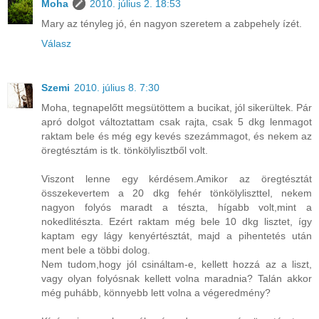
Moha
2010. július 2. 18:53
Mary az tényleg jó, én nagyon szeretem a zabpehely ízét.
Válasz
Szemi
2010. július 8. 7:30
Moha, tegnapelőtt megsütöttem a bucikat, jól sikerültek. Pár
apró dolgot változtattam csak rajta, csak 5 dkg lenmagot
raktam bele és még egy kevés szezámmagot, és nekem az
öregtésztám is tk. tönkölylisztből volt.
Viszont lenne egy kérdésem.Amikor az öregtésztát
összekevertem a 20 dkg fehér tönkölyliszttel, nekem
nagyon folyós maradt a tészta, hígabb volt,mint a
nokedlitészta. Ezért raktam még bele 10 dkg lisztet, így
kaptam egy lágy kenyértésztát, majd a pihentetés után
ment bele a többi dolog.
Nem tudom,hogy jól csináltam-e, kellett hozzá az a liszt,
vagy olyan folyósnak kellett volna maradnia? Talán akkor
még puhább, könnyebb lett volna a végeredmény?