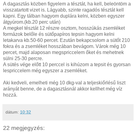
A dagasztás közben figyelem a tésztát, ha kell, beleöntöm a
visszatartott vizet is. Lágyabb, szinte ragadós tésztát kell
kapni. Egy tálban hagyom duplára kelni, közben egyszer
átgyúrom.(kb.20 perc után)
A megkel tésztát 12 részre osztom, hosszúkás zsemléket
formázok belőle és sütőpapíros tepsin hagyom kelni
letakarva kb.50-60 percet. Ezután bekapcsolom a sütőt 210
fokra és a zsemléket hosszában bevágom. Várok még 10
percet, majd alaposan megspriccelem őket és mehetnek
sülni 25-30 percre.
A sütés vége előtt 10 perccel is kihúzom a tepsit és gyorsan
lespriccelem még egyszer a zsemléket.
Aki kedveli, emelheti még 10 dkg-val a teljeskiőrlésű liszt
arányát benne, de a dagasztásnál akkor kellhet még víz
hozzá.
dátum:
10:32
22 megjegyzés: