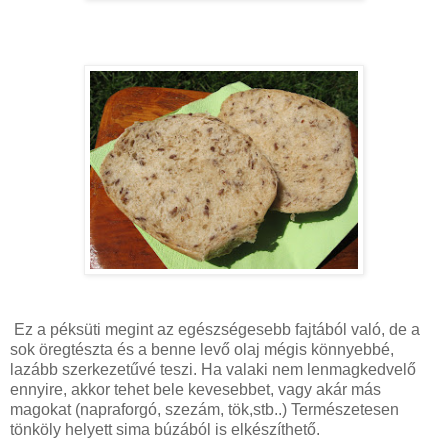
Ez a péksüti megint az egészségesebb fajtából való, de a
sok öregtészta és a benne levő olaj mégis könnyebbé,
lazább szerkezetűvé teszi. Ha valaki nem lenmagkedvelő
ennyire, akkor tehet bele kevesebbet, vagy akár más
magokat (napraforgó, szezám, tök,stb..) Természetesen
tönköly helyett sima búzából is elkészíthető.