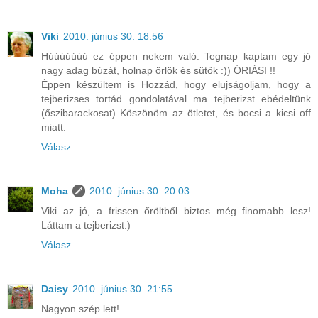
Viki
2010. június 30. 18:56
Húúúúúúú ez éppen nekem való. Tegnap kaptam egy jó
nagy adag búzát, holnap örlök és sütök :)) ÓRIÁSI !!
Éppen készültem is Hozzád, hogy elujságoljam, hogy a
tejberizses tortád gondolatával ma tejberizst ebédeltünk
(őszibarackosat) Köszönöm az ötletet, és bocsi a kicsi off
miatt.
Válasz
Moha
2010. június 30. 20:03
Viki az jó, a frissen őröltből biztos még finomabb lesz!
Láttam a tejberizst:)
Válasz
Daisy
2010. június 30. 21:55
Nagyon szép lett!