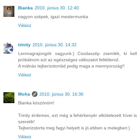
Bianka
2010. június 30. 12:40
nagyon szépek, igazi mestermunka
Válasz
trinity
2010. június 30. 14:32
Lenmagrajongók vagyunk:) Csodaszép zsemlék, ki kell
próbálnom ezt az egészséges változatot feltétlenül.
A málnás tejberizstortád pedig maga a mennyország!!
Válasz
Moha
2010. június 30. 16:36
Bianka köszönöm!
Trinity érdemes, ezt még a fehérkenyér elkötelezett hívei is
szeretik!
Tejberizstorta meg fagyi helyett is jó,ebben a melegben:)
Válasz