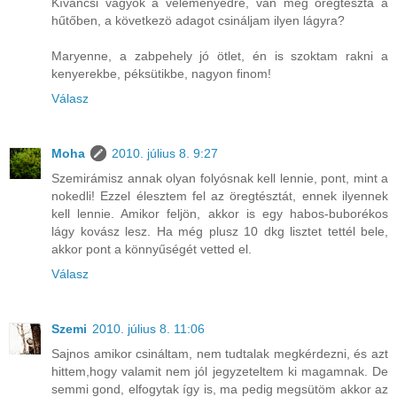
Kíváncsi vagyok a véleményedre, van még öregtészta a
hűtőben, a következö adagot csináljam ilyen lágyra?
Maryenne, a zabpehely jó ötlet, én is szoktam rakni a
kenyerekbe, péksütikbe, nagyon finom!
Válasz
Moha
2010. július 8. 9:27
Szemirámisz annak olyan folyósnak kell lennie, pont, mint a
nokedli! Ezzel élesztem fel az öregtésztát, ennek ilyennek
kell lennie. Amikor feljön, akkor is egy habos-buborékos
lágy kovász lesz. Ha még plusz 10 dkg lisztet tettél bele,
akkor pont a könnyűségét vetted el.
Válasz
Szemi
2010. július 8. 11:06
Sajnos amikor csináltam, nem tudtalak megkérdezni, és azt
hittem,hogy valamit nem jól jegyzeteltem ki magamnak. De
semmi gond, elfogytak így is, ma pedig megsütöm akkor az