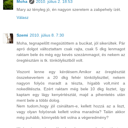
Moha
2010. július 2. 18:53
Mary az tényleg jó, én nagyon szeretem a zabpehely ízét.
Válasz
Szemi
2010. július 8. 7:30
Moha, tegnapelőtt megsütöttem a bucikat, jól sikerültek. Pár
apró dolgot változtattam csak rajta, csak 5 dkg lenmagot
raktam bele és még egy kevés szezámmagot, és nekem az
öregtésztám is tk. tönkölylisztből volt.
Viszont lenne egy kérdésem.Amikor az öregtésztát
összekevertem a 20 dkg fehér tönkölyliszttel, nekem
nagyon folyós maradt a tészta, hígabb volt,mint a
nokedlitészta. Ezért raktam még bele 10 dkg lisztet, így
kaptam egy lágy kenyértésztát, majd a pihentetés után
ment bele a többi dolog.
Nem tudom,hogy jól csináltam-e, kellett hozzá az a liszt,
vagy olyan folyósnak kellett volna maradnia? Talán akkor
még puhább, könnyebb lett volna a végeredmény?