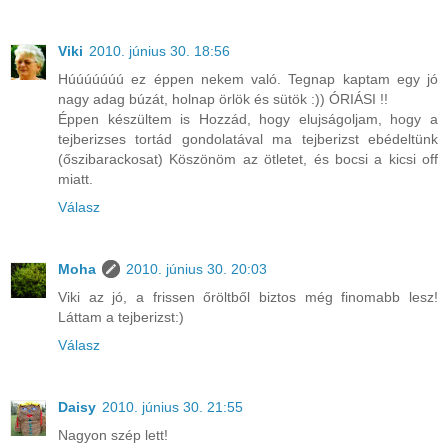
Viki
2010. június 30. 18:56
Húúúúúúú ez éppen nekem való. Tegnap kaptam egy jó
nagy adag búzát, holnap örlök és sütök :)) ÓRIÁSI !!
Éppen készültem is Hozzád, hogy elujságoljam, hogy a
tejberizses tortád gondolatával ma tejberizst ebédeltünk
(őszibarackosat) Köszönöm az ötletet, és bocsi a kicsi off
miatt.
Válasz
Moha
2010. június 30. 20:03
Viki az jó, a frissen őröltből biztos még finomabb lesz!
Láttam a tejberizst:)
Válasz
Daisy
2010. június 30. 21:55
Nagyon szép lett!