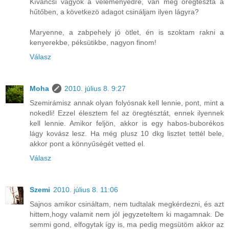
Kíváncsi vagyok a véleményedre, van még öregtészta a
hűtőben, a következö adagot csináljam ilyen lágyra?
Maryenne, a zabpehely jó ötlet, én is szoktam rakni a
kenyerekbe, péksütikbe, nagyon finom!
Válasz
Moha
2010. július 8. 9:27
Szemirámisz annak olyan folyósnak kell lennie, pont, mint a
nokedli! Ezzel élesztem fel az öregtésztát, ennek ilyennek
kell lennie. Amikor feljön, akkor is egy habos-buborékos
lágy kovász lesz. Ha még plusz 10 dkg lisztet tettél bele,
akkor pont a könnyűségét vetted el.
Válasz
Szemi
2010. július 8. 11:06
Sajnos amikor csináltam, nem tudtalak megkérdezni, és azt
hittem,hogy valamit nem jól jegyzeteltem ki magamnak. De
semmi gond, elfogytak így is, ma pedig megsütöm akkor az