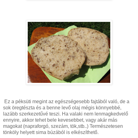
Ez a péksüti megint az egészségesebb fajtából való, de a
sok öregtészta és a benne levő olaj mégis könnyebbé,
lazább szerkezetűvé teszi. Ha valaki nem lenmagkedvelő
ennyire, akkor tehet bele kevesebbet, vagy akár más
magokat (napraforgó, szezám, tök,stb..) Természetesen
tönköly helyett sima búzából is elkészíthető.