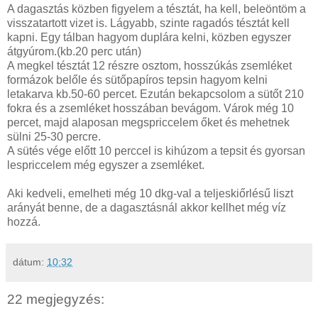
A dagasztás közben figyelem a tésztát, ha kell, beleöntöm a
visszatartott vizet is. Lágyabb, szinte ragadós tésztát kell
kapni. Egy tálban hagyom duplára kelni, közben egyszer
átgyúrom.(kb.20 perc után)
A megkel tésztát 12 részre osztom, hosszúkás zsemléket
formázok belőle és sütőpapíros tepsin hagyom kelni
letakarva kb.50-60 percet. Ezután bekapcsolom a sütőt 210
fokra és a zsemléket hosszában bevágom. Várok még 10
percet, majd alaposan megspriccelem őket és mehetnek
sülni 25-30 percre.
A sütés vége előtt 10 perccel is kihúzom a tepsit és gyorsan
lespriccelem még egyszer a zsemléket.
Aki kedveli, emelheti még 10 dkg-val a teljeskiőrlésű liszt
arányát benne, de a dagasztásnál akkor kellhet még víz
hozzá.
dátum:
10:32
22 megjegyzés: