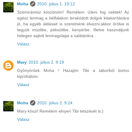
Moha
2010. július 1. 19:12
Szemirámisz köszönöm! Remélem ízleni fog nektek! Az
egész lenmag a bélfalakon lerakódott dolgok kitakarítására
jó, ha egyéb áldásait is szeretnénk élvezni,akkor őrölve is
tegyük müzlibe, péksütibe, kenyérbe. Illetve használjunk
hidegen sajtolt lenmagolajat a salátánkra.
Válasz
Mary
2010. július 2. 9:19
Gyönyörűek Moha ! Hazajön Tibi a táborból biztos
kipróbálom.
Válasz
Moha
2010. július 2. 9:24
Mary köszi! Remélem elnyeri Tibi tetszését is:)
Válasz