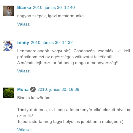
Bianka
2010. június 30. 12:40
nagyon szépek, igazi mestermunka
Válasz
trinity
2010. június 30. 14:32
Lenmagrajongók vagyunk:) Csodaszép zsemlék, ki kell
próbálnom ezt az egészséges változatot feltétlenül.
A málnás tejberizstortád pedig maga a mennyország!!
Válasz
Moha
2010. június 30. 16:36
Bianka köszönöm!
Trinity érdemes, ezt még a fehérkenyér elkötelezett hívei is
szeretik!
Tejberizstorta meg fagyi helyett is jó,ebben a melegben:)
Válasz