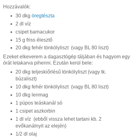
Hozzávalók:
30 dkg
öregtészta
2 dl víz
csipet barnacukor
15 g friss élesztő
20 dkg fehér tönkölyliszt (vagy BL 80 liszt)
Ezeket elkeverem a dagasztógép táljában és hagyom egy
órát letakarva pihenni. Ezután kerül bele:
20 dkg teljeskiőrlésű tönkölyliszt (vagy tk.
búzaliszt)
10 dkg fehér tönkölyliszt (vagy BL 80 liszt)
10 dkg lenmag
1 púpos teáskanál só
1 csipet aszkorbin
1 dl víz (ebből vissza lehet tartani kb. 2
evőkanálnyit az elején)
1/2 dl olaj