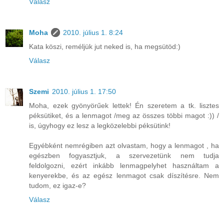
Válasz
Moha
2010. július 1. 8:24
Kata köszi, reméljük jut neked is, ha megsütöd:)
Válasz
Szemi
2010. július 1. 17:50
Moha, ezek gyönyörűek lettek! Én szeretem a tk. lisztes
péksütiket, és a lenmagot /meg az összes többi magot :)) /
is, úgyhogy ez lesz a legközelebbi péksütink!
Egyébként nemrégiben azt olvastam, hogy a lenmagot , ha
egészben fogyasztjuk, a szervezetünk nem tudja
feldolgozni, ezért inkább lenmagpelyhet használtam a
kenyerekbe, és az egész lenmagot csak díszítésre. Nem
tudom, ez igaz-e?
Válasz