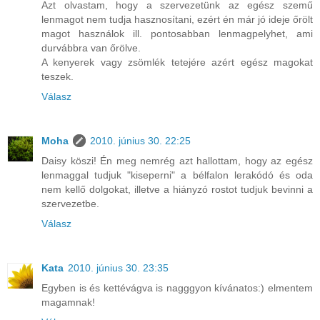
Azt olvastam, hogy a szervezetünk az egész szemű
lenmagot nem tudja hasznosítani, ezért én már jó ideje őrölt
magot használok ill. pontosabban lenmagpelyhet, ami
durvábbra van őrölve.
A kenyerek vagy zsömlék tetejére azért egész magokat
teszek.
Válasz
Moha
2010. június 30. 22:25
Daisy köszi! Én meg nemrég azt hallottam, hogy az egész
lenmaggal tudjuk "kiseperni" a bélfalon lerakódó és oda
nem kellő dolgokat, illetve a hiányzó rostot tudjuk bevinni a
szervezetbe.
Válasz
Kata
2010. június 30. 23:35
Egyben is és kettévágva is nagggyon kívánatos:) elmentem
magamnak!