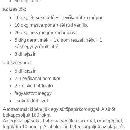
30 dkg cukor
az ízesítők:
10 dkg étcsokoládé + 1 evőkanál kakaópor
10 dkg mascarpone + fél rúd vanília
20 dkg friss meggy kimagozva
5 dkg darált mák + 1 citrom reszelt héja + 1
késhegynyi őrölt fahéj
8 dl tejszín
a díszítéshez:
5 dl tejszín
2-3 evőkanál porcukor
2 zacskó habfixáló
fagyasztott meggy
csokoládédíszek
A tortaformát kibéleljük egy sütőpapírkoronggal. A sütőt
bekapcsoljuk 180 fokra.
Az egész tojásokat habosra verjük a cukorral, robotgéppel,
legalább 10 percig. A tál oldalán belecsurgatjuk az olajat és