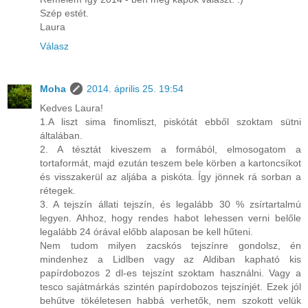
Szép estét.
Laura
Válasz
Moha
2014. április 25. 19:54
Kedves Laura!
1.A liszt sima finomliszt, piskótát ebből szoktam sütni
általában.
2. A tésztát kiveszem a formából, elmosogatom a
tortaformát, majd ezután teszem bele körben a kartoncsíkot
és visszakerül az aljába a piskóta. Így jönnek rá sorban a
rétegek.
3. A tejszín állati tejszín, és legalább 30 % zsírtartalmú
legyen. Ahhoz, hogy rendes habot lehessen verni belőle
legalább 24 órával előbb alaposan be kell hűteni.
Nem tudom milyen zacskós tejszínre gondolsz, én
mindenhez a Lidlben vagy az Aldiban kapható kis
papírdobozos 2 dl-es tejszínt szoktam használni. Vagy a
tesco sajátmárkás szintén papírdobozos tejszínjét. Ezek jól
behűtve tökéletesen habbá verhetők, nem szokott velük