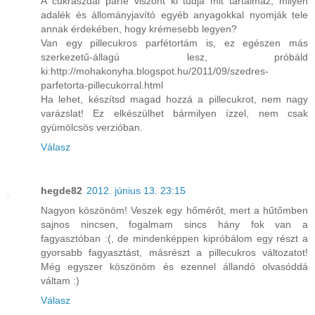
A cukrászdai parfé viszont ki tudja mit tartalmaz, milyen
adalék és állományjavító egyéb anyagokkal nyomják tele
annak érdekében, hogy krémesebb legyen?
Van egy pillecukros parfétortám is, ez egészen más
szerkezetű-állagú lesz, próbáld
ki:http://mohakonyha.blogspot.hu/2011/09/szedres-
parfetorta-pillecukorral.html
Ha lehet, készítsd magad hozzá a pillecukrot, nem nagy
varázslat! Ez elkészülhet bármilyen ízzel, nem csak
gyümölcsös verzióban.
Válasz
hegde82
2012. június 13. 23:15
Nagyon köszönöm! Veszek egy hőmérőt, mert a hűtőmben
sajnos nincsen, fogalmam sincs hány fok van a
fagyasztóban :(, de mindenképpen kipróbálom egy részt a
gyorsabb fagyasztást, másrészt a pillecukros változatot!
Még egyszer köszönöm és ezennel állandó olvasóddá
váltam :)
Válasz