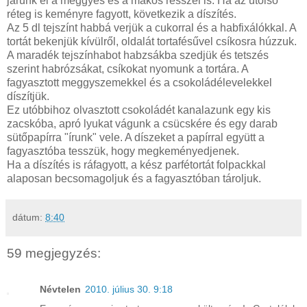
járunk el a meggyes és a mákos résszel is. Ha az utolsó
réteg is keményre fagyott, következik a díszítés.
Az 5 dl tejszínt habbá verjük a cukorral és a habfixálókkal. A
tortát bekenjük kívülről, oldalát tortafésűvel csíkosra húzzuk.
A maradék tejszínhabot habzsákba szedjük és tetszés
szerint habrózsákat, csíkokat nyomunk a tortára. A
fagyasztott meggyszemekkel és a csokoládélevelekkel
díszítjük.
Ez utóbbihoz olvasztott csokoládét kanalazunk egy kis
zacskóba, apró lyukat vágunk a csücskére és egy darab
sütőpapírra "írunk" vele. A díszeket a papírral együtt a
fagyasztóba tesszük, hogy megkeményedjenek.
Ha a díszítés is ráfagyott, a kész parfétortát folpackkal
alaposan becsomagoljuk és a fagyasztóban tároljuk.
dátum:
8:40
59 megjegyzés:
Névtelen
2010. július 30. 9:18