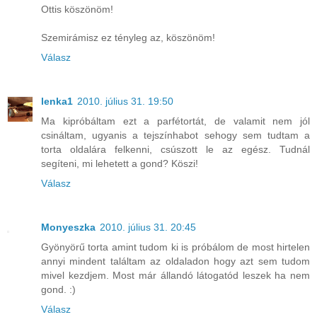
Ottis köszönöm!
Szemirámisz ez tényleg az, köszönöm!
Válasz
lenka1
2010. július 31. 19:50
Ma kipróbáltam ezt a parfétortát, de valamit nem jól
csináltam, ugyanis a tejszínhabot sehogy sem tudtam a
torta oldalára felkenni, csúszott le az egész. Tudnál
segíteni, mi lehetett a gond? Köszi!
Válasz
Monyeszka
2010. július 31. 20:45
Gyönyörű torta amint tudom ki is próbálom de most hirtelen
annyi mindent találtam az oldaladon hogy azt sem tudom
mivel kezdjem. Most már állandó látogatód leszek ha nem
gond. :)
Válasz