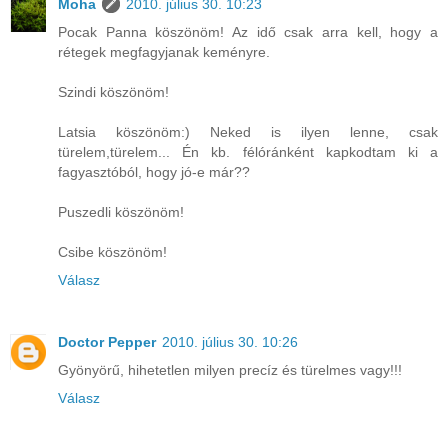
Moha
2010. július 30. 10:23
Pocak Panna köszönöm! Az idő csak arra kell, hogy a
rétegek megfagyjanak keményre.
Szindi köszönöm!
Latsia köszönöm:) Neked is ilyen lenne, csak
türelem,türelem... Én kb. félóránként kapkodtam ki a
fagyasztóból, hogy jó-e már??
Puszedli köszönöm!
Csibe köszönöm!
Válasz
Doctor Pepper
2010. július 30. 10:26
Gyönyörű, hihetetlen milyen precíz és türelmes vagy!!!
Válasz