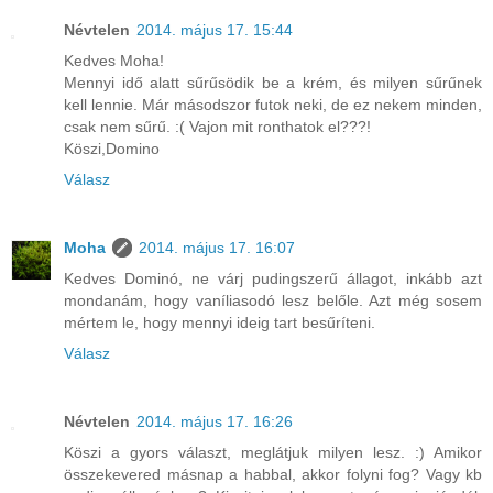
Névtelen
2014. május 17. 15:44
Kedves Moha!
Mennyi idő alatt sűrűsödik be a krém, és milyen sűrűnek
kell lennie. Már másodszor futok neki, de ez nekem minden,
csak nem sűrű. :( Vajon mit ronthatok el???!
Köszi,Domino
Válasz
Moha
2014. május 17. 16:07
Kedves Dominó, ne várj pudingszerű állagot, inkább azt
mondanám, hogy vaníliasodó lesz belőle. Azt még sosem
mértem le, hogy mennyi ideig tart besűríteni.
Válasz
Névtelen
2014. május 17. 16:26
Köszi a gyors választ, meglátjuk milyen lesz. :) Amikor
összekevered másnap a habbal, akkor folyni fog? Vagy kb