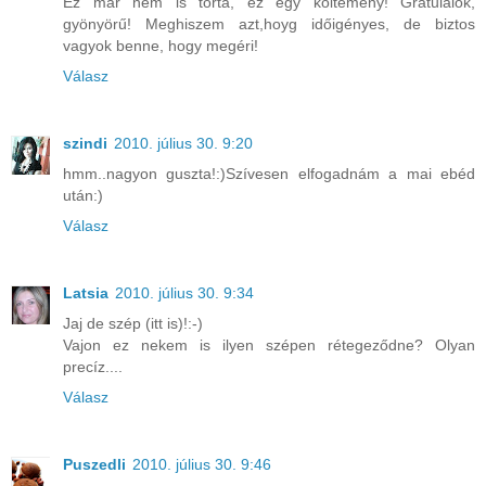
Ez már nem is torta, ez egy költemény! Gratulálok,
gyönyörű! Meghiszem azt,hoyg időigényes, de biztos
vagyok benne, hogy megéri!
Válasz
szindi
2010. július 30. 9:20
hmm..nagyon guszta!:)Szívesen elfogadnám a mai ebéd
után:)
Válasz
Latsia
2010. július 30. 9:34
Jaj de szép (itt is)!:-)
Vajon ez nekem is ilyen szépen rétegeződne? Olyan
precíz....
Válasz
Puszedli
2010. július 30. 9:46