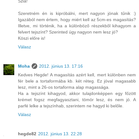
Szia!
Szeretném én is kipróbálni, mert nagyon jónak tűnik :)
Igazából nem értem, hogy miért kell az 5cm-es magasítás?
Illetve, mi történik, ha a különböző részekből kihagyom a
felvert tejszínt? Szerinted úgy nagyon nem lesz jó?
Köszi előre is!
Válasz
Moha
2012. június 13. 17:16
Kedves Hegde! A magasítás azért kell, mert különben nem
fér bele a tortaformába kb. két réteg. Ez jóval magasabb
lesz, mint a 26-os tortaforma alap magassága.
Ha a tejszínt kihagyod, akkor tulajdonképpen egy főzött
krémet fogsz megfagyasztani, tömör lesz, és nem jó. A
parfé lelke a tejszínhab, szerintem ne hagyd ki belőle.
Válasz
hegde82
2012. június 13. 22:28