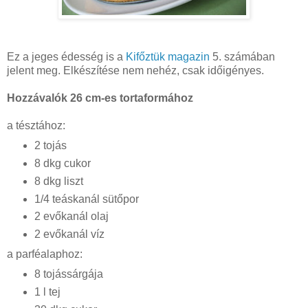
Ez a jeges édesség is a
Kifőztük magazin
5. számában
jelent meg. Elkészítése nem nehéz, csak időigényes.
Hozzávalók 26 cm-es tortaformához
a tésztához:
2 tojás
8 dkg cukor
8 dkg liszt
1/4 teáskanál sütőpor
2 evőkanál olaj
2 evőkanál víz
a parféalaphoz:
8 tojássárgája
1 l tej