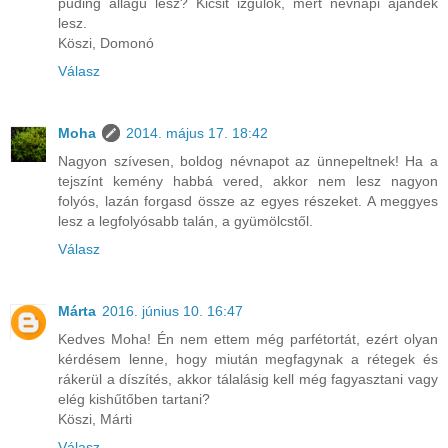
puding állagú lesz? Kicsit izgulok, mert névnapi ajándék
lesz.
Köszi, Domonó
Válasz
Moha
2014. május 17. 18:42
Nagyon szívesen, boldog névnapot az ünnepeltnek! Ha a
tejszínt kemény habbá vered, akkor nem lesz nagyon
folyós, lazán forgasd össze az egyes részeket. A meggyes
lesz a legfolyósabb talán, a gyümölcstől.
Válasz
Márta
2016. június 10. 16:47
Kedves Moha! Én nem ettem még parfétortát, ezért olyan
kérdésem lenne, hogy miután megfagynak a rétegek és
rákerül a díszítés, akkor tálalásig kell még fagyasztani vagy
elég kishűtőben tartani?
Köszi, Márti
Válasz