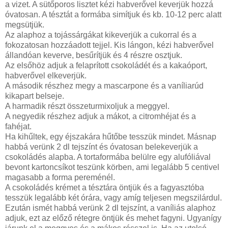
a vizet. A sütőporos lisztet kézi habverővel keverjük hozzá
óvatosan. A tésztát a formába simítjuk és kb. 10-12 perc alatt
megsütjük.
Az alaphoz a tojássárgákat kikeverjük a cukorral és a
fokozatosan hozzáadott tejjel. Kis lángon, kézi habverővel
állandóan keverve, besűrítjük és 4 részre osztjuk.
Az elsőhöz adjuk a felaprított csokoládét és a kakaóport,
habverővel elkeverjük.
A második részhez megy a mascarpone és a vaníliarúd
kikapart belseje.
A harmadik részt összeturmixoljuk a meggyel.
A negyedik részhez adjuk a mákot, a citromhéjat és a
fahéjat.
Ha kihűltek, egy éjszakára hűtőbe tesszük mindet. Másnap
habbá verünk 2 dl tejszínt és óvatosan belekeverjük a
csokoládés alapba. A tortaformába belülre egy alufóliával
bevont kartoncsíkot teszünk körben, ami legalább 5 centivel
magasabb a forma pereménél.
A csokoládés krémet a tésztára öntjük és a fagyasztóba
tesszük legalább két órára, vagy amíg teljesen megszilárdul.
Ezután ismét habbá verünk 2 dl tejszínt, a vaníliás alaphoz
adjuk, ezt az előző rétegre öntjük és mehet fagyni. Ugyanígy