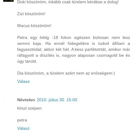
Doki köszönöm, inkább csak türelem kérdése a dolog!
Zizi köszönöm!
Macus köszönöm!
Petra egy hétig -18 fokon egészen biztosan nem lesz
semmi baja. Ha ennél hidegebbre is tudod állítani a
fagyasztódat, akkor két hét. A kész parfétotrtát, amikor már
ráfagyott a díszítés is, nagyon alaposan csomagold be és
úgy tárold.
Dia köszönöm, a türelem azért nem az erősségem:)
Válasz
Névtelen
2010. július 30. 15:00
köszi szépen
petra
Válasz