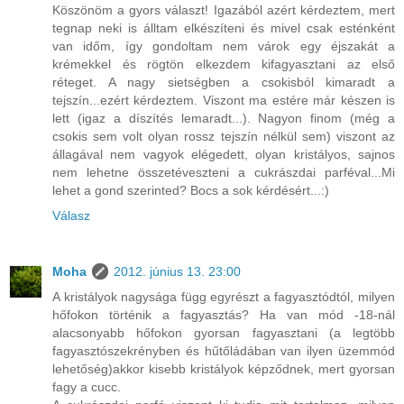
Köszönöm a gyors választ! Igazából azért kérdeztem, mert
tegnap neki is álltam elkészíteni és mivel csak esténként
van időm, így gondoltam nem várok egy éjszakát a
krémekkel és rögtön elkezdem kifagyasztani az első
réteget. A nagy sietségben a csokisból kimaradt a
tejszín...ezért kérdeztem. Viszont ma estére már készen is
lett (igaz a díszítés lemaradt...). Nagyon finom (még a
csokis sem volt olyan rossz tejszín nélkül sem) viszont az
állagával nem vagyok elégedett, olyan kristályos, sajnos
nem lehetne összetéveszteni a cukrászdai parféval...Mi
lehet a gond szerinted? Bocs a sok kérdésért...:)
Válasz
Moha
2012. június 13. 23:00
A kristályok nagysága függ egyrészt a fagyasztódtól, milyen
hőfokon történik a fagyasztás? Ha van mód -18-nál
alacsonyabb hőfokon gyorsan fagyasztani (a legtöbb
fagyasztószekrényben és hűtőládában van ilyen üzemmód
lehetőség)akkor kisebb kristályok képződnek, mert gyorsan
fagy a cucc.