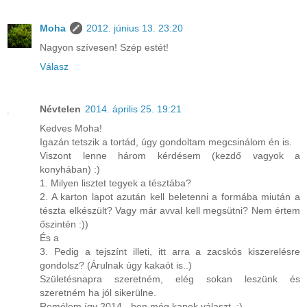
Moha
2012. június 13. 23:20
Nagyon szívesen! Szép estét!
Válasz
Névtelen
2014. április 25. 19:21
Kedves Moha!
Igazán tetszik a tortád, úgy gondoltam megcsinálom én is.
Viszont lenne három kérdésem (kezdő vagyok a
konyhában) :)
1. Milyen lisztet tegyek a tésztába?
2. A karton lapot azután kell beletenni a formába miután a
tészta elkészült? Vagy már avval kell megsütni? Nem értem
őszintén :))
És a
3. Pedig a tejszínt illeti, itt arra a zacskós kiszerelésre
gondolsz? (Árulnak úgy kakaót is..)
Születésnapra szeretném, elég sokan leszünk és
szeretném ha jól sikerülne.
Remélem így 2014 - ben még kapok választ. :)