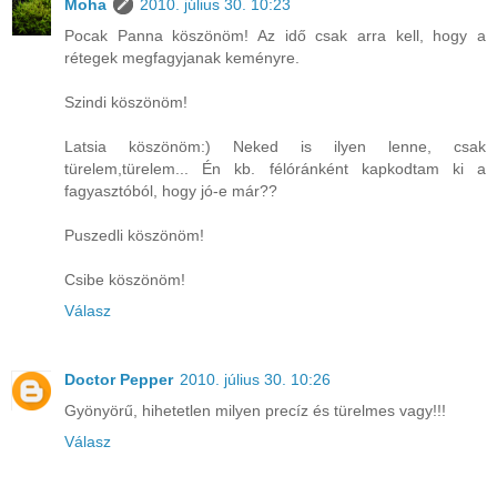
Moha
2010. július 30. 10:23
Pocak Panna köszönöm! Az idő csak arra kell, hogy a
rétegek megfagyjanak keményre.
Szindi köszönöm!
Latsia köszönöm:) Neked is ilyen lenne, csak
türelem,türelem... Én kb. félóránként kapkodtam ki a
fagyasztóból, hogy jó-e már??
Puszedli köszönöm!
Csibe köszönöm!
Válasz
Doctor Pepper
2010. július 30. 10:26
Gyönyörű, hihetetlen milyen precíz és türelmes vagy!!!
Válasz