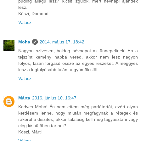
puding állagú lesz? Kicsit izgulok, mert névnapi ajándék
lesz.
Köszi, Domonó
Válasz
Moha
2014. május 17. 18:42
Nagyon szívesen, boldog névnapot az ünnepeltnek! Ha a
tejszínt kemény habbá vered, akkor nem lesz nagyon
folyós, lazán forgasd össze az egyes részeket. A meggyes
lesz a legfolyósabb talán, a gyümölcstől.
Válasz
Márta
2016. június 10. 16:47
Kedves Moha! Én nem ettem még parfétortát, ezért olyan
kérdésem lenne, hogy miután megfagynak a rétegek és
rákerül a díszítés, akkor tálalásig kell még fagyasztani vagy
elég kishűtőben tartani?
Köszi, Márti
Válasz