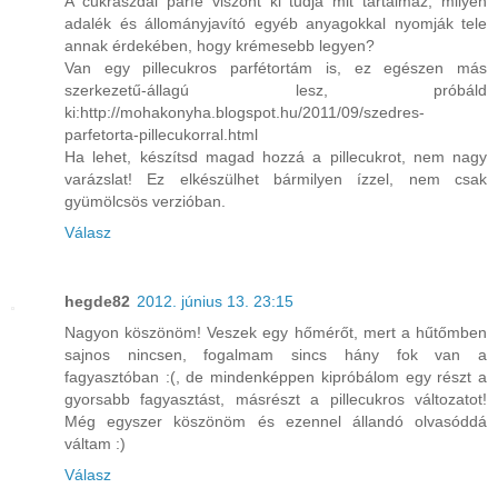
A cukrászdai parfé viszont ki tudja mit tartalmaz, milyen
adalék és állományjavító egyéb anyagokkal nyomják tele
annak érdekében, hogy krémesebb legyen?
Van egy pillecukros parfétortám is, ez egészen más
szerkezetű-állagú lesz, próbáld
ki:http://mohakonyha.blogspot.hu/2011/09/szedres-
parfetorta-pillecukorral.html
Ha lehet, készítsd magad hozzá a pillecukrot, nem nagy
varázslat! Ez elkészülhet bármilyen ízzel, nem csak
gyümölcsös verzióban.
Válasz
hegde82
2012. június 13. 23:15
Nagyon köszönöm! Veszek egy hőmérőt, mert a hűtőmben
sajnos nincsen, fogalmam sincs hány fok van a
fagyasztóban :(, de mindenképpen kipróbálom egy részt a
gyorsabb fagyasztást, másrészt a pillecukros változatot!
Még egyszer köszönöm és ezennel állandó olvasóddá
váltam :)
Válasz