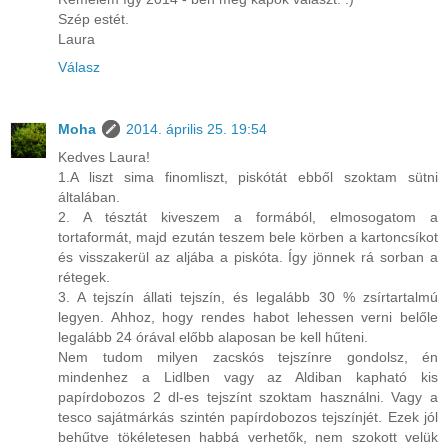
Szép estét.
Laura
Válasz
Moha
2014. április 25. 19:54
Kedves Laura!
1.A liszt sima finomliszt, piskótát ebből szoktam sütni
általában.
2. A tésztát kiveszem a formából, elmosogatom a
tortaformát, majd ezután teszem bele körben a kartoncsíkot
és visszakerül az aljába a piskóta. Így jönnek rá sorban a
rétegek.
3. A tejszín állati tejszín, és legalább 30 % zsírtartalmú
legyen. Ahhoz, hogy rendes habot lehessen verni belőle
legalább 24 órával előbb alaposan be kell hűteni.
Nem tudom milyen zacskós tejszínre gondolsz, én
mindenhez a Lidlben vagy az Aldiban kapható kis
papírdobozos 2 dl-es tejszínt szoktam használni. Vagy a
tesco sajátmárkás szintén papírdobozos tejszínjét. Ezek jól
behűtve tökéletesen habbá verhetők, nem szokott velük