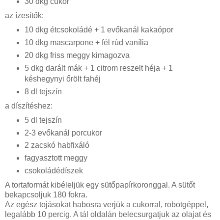
30 dkg cukor
az ízesítők:
10 dkg étcsokoládé + 1 evőkanál kakaópor
10 dkg mascarpone + fél rúd vanília
20 dkg friss meggy kimagozva
5 dkg darált mák + 1 citrom reszelt héja + 1
késhegynyi őrölt fahéj
8 dl tejszín
a díszítéshez:
5 dl tejszín
2-3 evőkanál porcukor
2 zacskó habfixáló
fagyasztott meggy
csokoládédíszek
A tortaformát kibéleljük egy sütőpapírkoronggal. A sütőt
bekapcsoljuk 180 fokra.
Az egész tojásokat habosra verjük a cukorral, robotgéppel,
legalább 10 percig. A tál oldalán belecsurgatjuk az olajat és