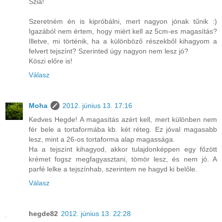
Szia!
Szeretném én is kipróbálni, mert nagyon jónak tűnik :)
Igazából nem értem, hogy miért kell az 5cm-es magasítás?
Illetve, mi történik, ha a különböző részekből kihagyom a
felvert tejszínt? Szerinted úgy nagyon nem lesz jó?
Köszi előre is!
Válasz
Moha
2012. június 13. 17:16
Kedves Hegde! A magasítás azért kell, mert különben nem
fér bele a tortaformába kb. két réteg. Ez jóval magasabb
lesz, mint a 26-os tortaforma alap magassága.
Ha a tejszínt kihagyod, akkor tulajdonképpen egy főzött
krémet fogsz megfagyasztani, tömör lesz, és nem jó. A
parfé lelke a tejszínhab, szerintem ne hagyd ki belőle.
Válasz
hegde82
2012. június 13. 22:28