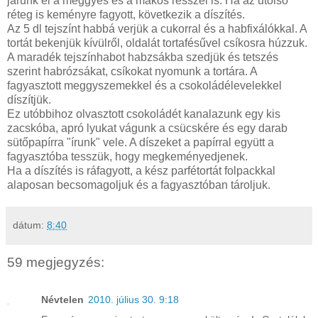
járunk el a meggyes és a mákos résszel is. Ha az utolsó
réteg is keményre fagyott, következik a díszítés.
Az 5 dl tejszínt habbá verjük a cukorral és a habfixálókkal. A
tortát bekenjük kívülről, oldalát tortafésűvel csíkosra húzzuk.
A maradék tejszínhabot habzsákba szedjük és tetszés
szerint habrózsákat, csíkokat nyomunk a tortára. A
fagyasztott meggyszemekkel és a csokoládélevelekkel
díszítjük.
Ez utóbbihoz olvasztott csokoládét kanalazunk egy kis
zacskóba, apró lyukat vágunk a csücskére és egy darab
sütőpapírra "írunk" vele. A díszeket a papírral együtt a
fagyasztóba tesszük, hogy megkeményedjenek.
Ha a díszítés is ráfagyott, a kész parfétortát folpackkal
alaposan becsomagoljuk és a fagyasztóban tároljuk.
dátum:
8:40
59 megjegyzés:
Névtelen
2010. július 30. 9:18