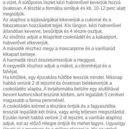
a vizet. A sütőporos lisztet kézi habverővel keverjük hozzá
óvatosan. A tésztát a formába simítjuk és kb. 10-12 perc alatt
megsütjük.
Az alaphoz a tojássárgákat kikeverjük a cukorral és a
fokozatosan hozzáadott tejjel. Kis lángon, kézi habverővel
állandóan keverve, besűrítjük és 4 részre osztjuk.
Az elsőhöz adjuk a felaprított csokoládét és a kakaóport,
habverővel elkeverjük.
A második részhez megy a mascarpone és a vaníliarúd
kikapart belseje.
A harmadik részt összeturmixoljuk a meggyel.
A negyedik részhez adjuk a mákot, a citromhéjat és a
fahéjat.
Ha kihűltek, egy éjszakára hűtőbe tesszük mindet. Másnap
habbá verünk 2 dl tejszínt és óvatosan belekeverjük a
csokoládés alapba. A tortaformába belülre egy alufóliával
bevont kartoncsíkot teszünk körben, ami legalább 5 centivel
magasabb a forma pereménél.
A csokoládés krémet a tésztára öntjük és a fagyasztóba
tesszük legalább két órára, vagy amíg teljesen megszilárdul.
Ezután ismét habbá verünk 2 dl tejszínt, a vaníliás alaphoz
adjuk, ezt az előző rétegre öntjük és mehet fagyni. Ugyanígy