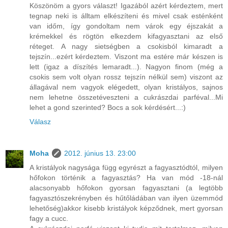
Köszönöm a gyors választ! Igazából azért kérdeztem, mert
tegnap neki is álltam elkészíteni és mivel csak esténként
van időm, így gondoltam nem várok egy éjszakát a
krémekkel és rögtön elkezdem kifagyasztani az első
réteget. A nagy sietségben a csokisból kimaradt a
tejszín...ezért kérdeztem. Viszont ma estére már készen is
lett (igaz a díszítés lemaradt...). Nagyon finom (még a
csokis sem volt olyan rossz tejszín nélkül sem) viszont az
állagával nem vagyok elégedett, olyan kristályos, sajnos
nem lehetne összetéveszteni a cukrászdai parféval...Mi
lehet a gond szerinted? Bocs a sok kérdésért...:)
Válasz
Moha
2012. június 13. 23:00
A kristályok nagysága függ egyrészt a fagyasztódtól, milyen
hőfokon történik a fagyasztás? Ha van mód -18-nál
alacsonyabb hőfokon gyorsan fagyasztani (a legtöbb
fagyasztószekrényben és hűtőládában van ilyen üzemmód
lehetőség)akkor kisebb kristályok képződnek, mert gyorsan
fagy a cucc.