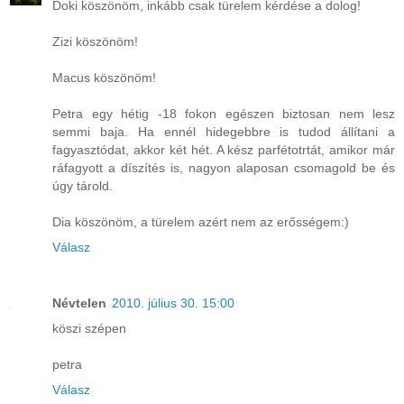
Doki köszönöm, inkább csak türelem kérdése a dolog!
Zizi köszönöm!
Macus köszönöm!
Petra egy hétig -18 fokon egészen biztosan nem lesz
semmi baja. Ha ennél hidegebbre is tudod állítani a
fagyasztódat, akkor két hét. A kész parfétotrtát, amikor már
ráfagyott a díszítés is, nagyon alaposan csomagold be és
úgy tárold.
Dia köszönöm, a türelem azért nem az erősségem:)
Válasz
Névtelen
2010. július 30. 15:00
köszi szépen
petra
Válasz