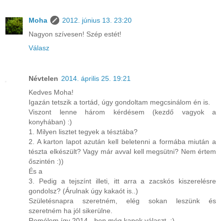
Moha
2012. június 13. 23:20
Nagyon szívesen! Szép estét!
Válasz
Névtelen
2014. április 25. 19:21
Kedves Moha!
Igazán tetszik a tortád, úgy gondoltam megcsinálom én is.
Viszont lenne három kérdésem (kezdő vagyok a
konyhában) :)
1. Milyen lisztet tegyek a tésztába?
2. A karton lapot azután kell beletenni a formába miután a
tészta elkészült? Vagy már avval kell megsütni? Nem értem
őszintén :))
És a
3. Pedig a tejszínt illeti, itt arra a zacskós kiszerelésre
gondolsz? (Árulnak úgy kakaót is..)
Születésnapra szeretném, elég sokan leszünk és
szeretném ha jól sikerülne.
Remélem így 2014 - ben még kapok választ. :)