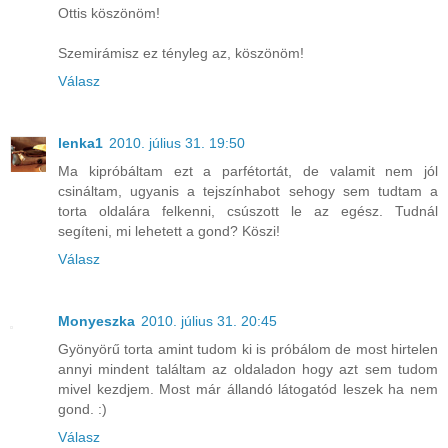
Ottis köszönöm!
Szemirámisz ez tényleg az, köszönöm!
Válasz
lenka1
2010. július 31. 19:50
Ma kipróbáltam ezt a parfétortát, de valamit nem jól
csináltam, ugyanis a tejszínhabot sehogy sem tudtam a
torta oldalára felkenni, csúszott le az egész. Tudnál
segíteni, mi lehetett a gond? Köszi!
Válasz
Monyeszka
2010. július 31. 20:45
Gyönyörű torta amint tudom ki is próbálom de most hirtelen
annyi mindent találtam az oldaladon hogy azt sem tudom
mivel kezdjem. Most már állandó látogatód leszek ha nem
gond. :)
Válasz