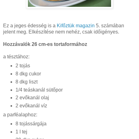
Ez a jeges édesség is a
Kifőztük magazin
5. számában
jelent meg. Elkészítése nem nehéz, csak időigényes.
Hozzávalók 26 cm-es tortaformához
a tésztához:
2 tojás
8 dkg cukor
8 dkg liszt
1/4 teáskanál sütőpor
2 evőkanál olaj
2 evőkanál víz
a parféalaphoz:
8 tojássárgája
1 l tej