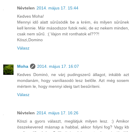
Névtelen
2014. május 17. 15:44
Kedves Moha!
Mennyi idő alatt sűrűsödik be a krém, és milyen sűrűnek
kell lennie. Már másodszor futok neki, de ez nekem minden,
csak nem sűrű. :( Vajon mit ronthatok el???!
Köszi,Domino
Válasz
Moha
2014. május 17. 16:07
Kedves Dominó, ne várj pudingszerű állagot, inkább azt
mondanám, hogy vaníliasodó lesz belőle. Azt még sosem
mértem le, hogy mennyi ideig tart besűríteni.
Válasz
Névtelen
2014. május 17. 16:26
Köszi a gyors választ, meglátjuk milyen lesz. :) Amikor
összekevered másnap a habbal, akkor folyni fog? Vagy kb