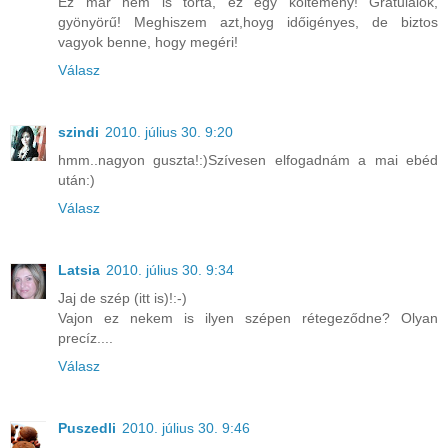
Ez már nem is torta, ez egy költemény! Gratulálok,
gyönyörű! Meghiszem azt,hoyg időigényes, de biztos
vagyok benne, hogy megéri!
Válasz
szindi
2010. július 30. 9:20
hmm..nagyon guszta!:)Szívesen elfogadnám a mai ebéd
után:)
Válasz
Latsia
2010. július 30. 9:34
Jaj de szép (itt is)!:-)
Vajon ez nekem is ilyen szépen rétegeződne? Olyan
precíz....
Válasz
Puszedli
2010. július 30. 9:46