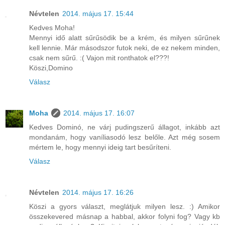
Névtelen
2014. május 17. 15:44
Kedves Moha!
Mennyi idő alatt sűrűsödik be a krém, és milyen sűrűnek
kell lennie. Már másodszor futok neki, de ez nekem minden,
csak nem sűrű. :( Vajon mit ronthatok el???!
Köszi,Domino
Válasz
Moha
2014. május 17. 16:07
Kedves Dominó, ne várj pudingszerű állagot, inkább azt
mondanám, hogy vaníliasodó lesz belőle. Azt még sosem
mértem le, hogy mennyi ideig tart besűríteni.
Válasz
Névtelen
2014. május 17. 16:26
Köszi a gyors választ, meglátjuk milyen lesz. :) Amikor
összekevered másnap a habbal, akkor folyni fog? Vagy kb