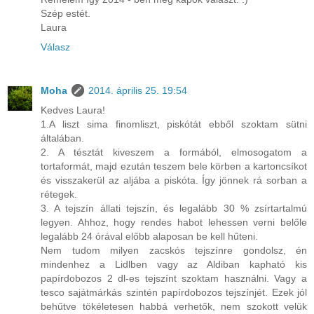
Szép estét.
Laura
Válasz
Moha
2014. április 25. 19:54
Kedves Laura!
1.A liszt sima finomliszt, piskótát ebből szoktam sütni
általában.
2. A tésztát kiveszem a formából, elmosogatom a
tortaformát, majd ezután teszem bele körben a kartoncsíkot
és visszakerül az aljába a piskóta. Így jönnek rá sorban a
rétegek.
3. A tejszín állati tejszín, és legalább 30 % zsírtartalmú
legyen. Ahhoz, hogy rendes habot lehessen verni belőle
legalább 24 órával előbb alaposan be kell hűteni.
Nem tudom milyen zacskós tejszínre gondolsz, én
mindenhez a Lidlben vagy az Aldiban kapható kis
papírdobozos 2 dl-es tejszínt szoktam használni. Vagy a
tesco sajátmárkás szintén papírdobozos tejszínjét. Ezek jól
behűtve tökéletesen habbá verhetők, nem szokott velük