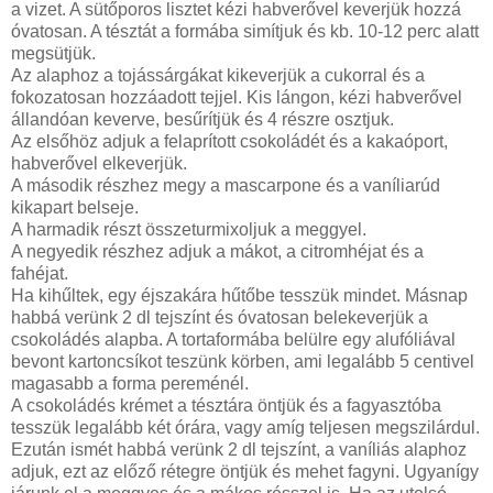
a vizet. A sütőporos lisztet kézi habverővel keverjük hozzá
óvatosan. A tésztát a formába simítjuk és kb. 10-12 perc alatt
megsütjük.
Az alaphoz a tojássárgákat kikeverjük a cukorral és a
fokozatosan hozzáadott tejjel. Kis lángon, kézi habverővel
állandóan keverve, besűrítjük és 4 részre osztjuk.
Az elsőhöz adjuk a felaprított csokoládét és a kakaóport,
habverővel elkeverjük.
A második részhez megy a mascarpone és a vaníliarúd
kikapart belseje.
A harmadik részt összeturmixoljuk a meggyel.
A negyedik részhez adjuk a mákot, a citromhéjat és a
fahéjat.
Ha kihűltek, egy éjszakára hűtőbe tesszük mindet. Másnap
habbá verünk 2 dl tejszínt és óvatosan belekeverjük a
csokoládés alapba. A tortaformába belülre egy alufóliával
bevont kartoncsíkot teszünk körben, ami legalább 5 centivel
magasabb a forma pereménél.
A csokoládés krémet a tésztára öntjük és a fagyasztóba
tesszük legalább két órára, vagy amíg teljesen megszilárdul.
Ezután ismét habbá verünk 2 dl tejszínt, a vaníliás alaphoz
adjuk, ezt az előző rétegre öntjük és mehet fagyni. Ugyanígy