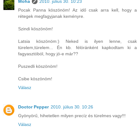
Moha
2010. július 30. 10:23
Pocak Panna köszönöm! Az idő csak arra kell, hogy a
rétegek megfagyjanak keményre.
Szindi köszönöm!
Latsia köszönöm:) Neked is ilyen lenne, csak
türelem,türelem... Én kb. félóránként kapkodtam ki a
fagyasztóból, hogy jó-e már??
Puszedli köszönöm!
Csibe köszönöm!
Válasz
Doctor Pepper
2010. július 30. 10:26
Gyönyörű, hihetetlen milyen precíz és türelmes vagy!!!
Válasz