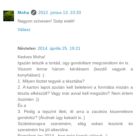
Moha
2012. június 13. 23:20
Nagyon szívesen! Szép estét!
Válasz
Névtelen
2014. április 25. 19:21
Kedves Moha!
Igazán tetszik a tortád, úgy gondoltam megcsinálom én is.
Viszont lenne három kérdésem (kezdő vagyok a
konyhában) :)
1. Milyen lisztet tegyek a tésztába?
2. A karton lapot azután kell beletenni a formába miután a
tészta elkészült? Vagy már avval kell megsütni? Nem értem
őszintén :))
És a
3. Pedig a tejszínt illeti, itt arra a zacskós kiszerelésre
gondolsz? (Árulnak úgy kakaót is..)
Születésnapra szeretném, elég sokan leszünk és
szeretném ha jól sikerülne.
Remélem így 2014 - ben még kapok választ. :)