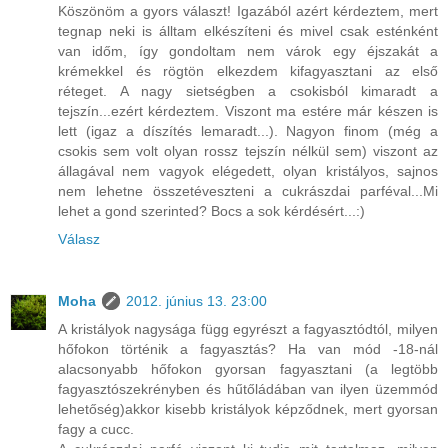
Köszönöm a gyors választ! Igazából azért kérdeztem, mert
tegnap neki is álltam elkészíteni és mivel csak esténként
van időm, így gondoltam nem várok egy éjszakát a
krémekkel és rögtön elkezdem kifagyasztani az első
réteget. A nagy sietségben a csokisból kimaradt a
tejszín...ezért kérdeztem. Viszont ma estére már készen is
lett (igaz a díszítés lemaradt...). Nagyon finom (még a
csokis sem volt olyan rossz tejszín nélkül sem) viszont az
állagával nem vagyok elégedett, olyan kristályos, sajnos
nem lehetne összetéveszteni a cukrászdai parféval...Mi
lehet a gond szerinted? Bocs a sok kérdésért...:)
Válasz
Moha
2012. június 13. 23:00
A kristályok nagysága függ egyrészt a fagyasztódtól, milyen
hőfokon történik a fagyasztás? Ha van mód -18-nál
alacsonyabb hőfokon gyorsan fagyasztani (a legtöbb
fagyasztószekrényben és hűtőládában van ilyen üzemmód
lehetőség)akkor kisebb kristályok képződnek, mert gyorsan
fagy a cucc.