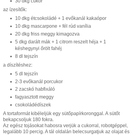
30 dkg cukor
az ízesítők:
10 dkg étcsokoládé + 1 evőkanál kakaópor
10 dkg mascarpone + fél rúd vanília
20 dkg friss meggy kimagozva
5 dkg darált mák + 1 citrom reszelt héja + 1
késhegynyi őrölt fahéj
8 dl tejszín
a díszítéshez:
5 dl tejszín
2-3 evőkanál porcukor
2 zacskó habfixáló
fagyasztott meggy
csokoládédíszek
A tortaformát kibéleljük egy sütőpapírkoronggal. A sütőt
bekapcsoljuk 180 fokra.
Az egész tojásokat habosra verjük a cukorral, robotgéppel,
legalább 10 percig. A tál oldalán belecsurgatjuk az olajat és