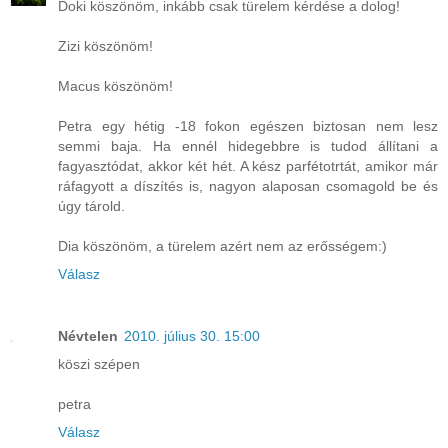
Doki köszönöm, inkább csak türelem kérdése a dolog!
Zizi köszönöm!
Macus köszönöm!
Petra egy hétig -18 fokon egészen biztosan nem lesz
semmi baja. Ha ennél hidegebbre is tudod állítani a
fagyasztódat, akkor két hét. A kész parfétotrtát, amikor már
ráfagyott a díszítés is, nagyon alaposan csomagold be és
úgy tárold.
Dia köszönöm, a türelem azért nem az erősségem:)
Válasz
Névtelen
2010. július 30. 15:00
köszi szépen
petra
Válasz