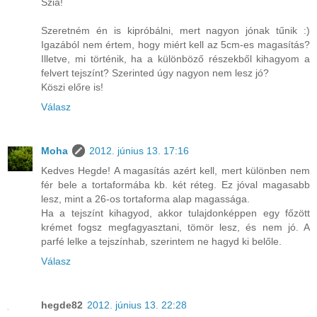
Szia!
Szeretném én is kipróbálni, mert nagyon jónak tűnik :)
Igazából nem értem, hogy miért kell az 5cm-es magasítás?
Illetve, mi történik, ha a különböző részekből kihagyom a
felvert tejszínt? Szerinted úgy nagyon nem lesz jó?
Köszi előre is!
Válasz
Moha
2012. június 13. 17:16
Kedves Hegde! A magasítás azért kell, mert különben nem
fér bele a tortaformába kb. két réteg. Ez jóval magasabb
lesz, mint a 26-os tortaforma alap magassága.
Ha a tejszínt kihagyod, akkor tulajdonképpen egy főzött
krémet fogsz megfagyasztani, tömör lesz, és nem jó. A
parfé lelke a tejszínhab, szerintem ne hagyd ki belőle.
Válasz
hegde82
2012. június 13. 22:28