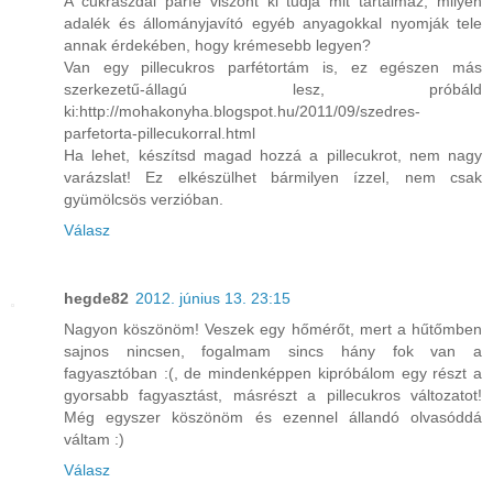
A cukrászdai parfé viszont ki tudja mit tartalmaz, milyen
adalék és állományjavító egyéb anyagokkal nyomják tele
annak érdekében, hogy krémesebb legyen?
Van egy pillecukros parfétortám is, ez egészen más
szerkezetű-állagú lesz, próbáld
ki:http://mohakonyha.blogspot.hu/2011/09/szedres-
parfetorta-pillecukorral.html
Ha lehet, készítsd magad hozzá a pillecukrot, nem nagy
varázslat! Ez elkészülhet bármilyen ízzel, nem csak
gyümölcsös verzióban.
Válasz
hegde82
2012. június 13. 23:15
Nagyon köszönöm! Veszek egy hőmérőt, mert a hűtőmben
sajnos nincsen, fogalmam sincs hány fok van a
fagyasztóban :(, de mindenképpen kipróbálom egy részt a
gyorsabb fagyasztást, másrészt a pillecukros változatot!
Még egyszer köszönöm és ezennel állandó olvasóddá
váltam :)
Válasz