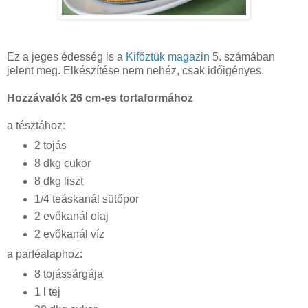
Ez a jeges édesség is a
Kifőztük magazin
5. számában
jelent meg. Elkészítése nem nehéz, csak időigényes.
Hozzávalók 26 cm-es tortaformához
a tésztához:
2 tojás
8 dkg cukor
8 dkg liszt
1/4 teáskanál sütőpor
2 evőkanál olaj
2 evőkanál víz
a parféalaphoz:
8 tojássárgája
1 l tej