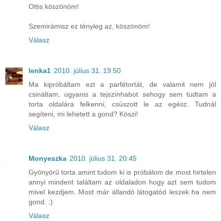
Ottis köszönöm!
Szemirámisz ez tényleg az, köszönöm!
Válasz
lenka1
2010. július 31. 19:50
Ma kipróbáltam ezt a parfétortát, de valamit nem jól
csináltam, ugyanis a tejszínhabot sehogy sem tudtam a
torta oldalára felkenni, csúszott le az egész. Tudnál
segíteni, mi lehetett a gond? Köszi!
Válasz
Monyeszka
2010. július 31. 20:45
Gyönyörű torta amint tudom ki is próbálom de most hirtelen
annyi mindent találtam az oldaladon hogy azt sem tudom
mivel kezdjem. Most már állandó látogatód leszek ha nem
gond. :)
Válasz