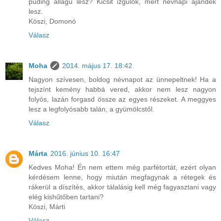
puding állagú lesz? Kicsit izgulok, mert névnapi ajándék
lesz.
Köszi, Domonó
Válasz
Moha
2014. május 17. 18:42
Nagyon szívesen, boldog névnapot az ünnepeltnek! Ha a
tejszínt kemény habbá vered, akkor nem lesz nagyon
folyós, lazán forgasd össze az egyes részeket. A meggyes
lesz a legfolyósabb talán, a gyümölcstől.
Válasz
Márta
2016. június 10. 16:47
Kedves Moha! Én nem ettem még parfétortát, ezért olyan
kérdésem lenne, hogy miután megfagynak a rétegek és
rákerül a díszítés, akkor tálalásig kell még fagyasztani vagy
elég kishűtőben tartani?
Köszi, Márti
Válasz