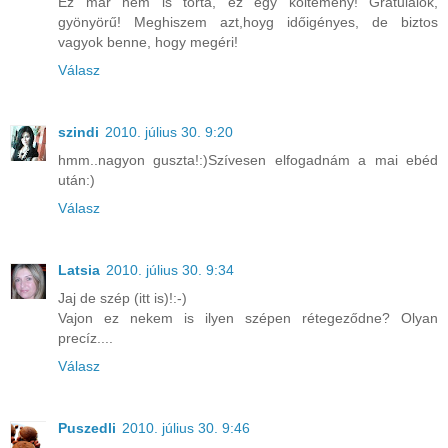
Ez már nem is torta, ez egy költemény! Gratulálok,
gyönyörű! Meghiszem azt,hoyg időigényes, de biztos
vagyok benne, hogy megéri!
Válasz
szindi
2010. július 30. 9:20
hmm..nagyon guszta!:)Szívesen elfogadnám a mai ebéd
után:)
Válasz
Latsia
2010. július 30. 9:34
Jaj de szép (itt is)!:-)
Vajon ez nekem is ilyen szépen rétegeződne? Olyan
precíz....
Válasz
Puszedli
2010. július 30. 9:46