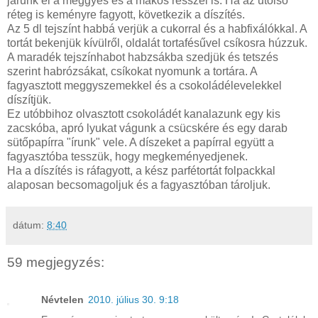
járunk el a meggyes és a mákos résszel is. Ha az utolsó
réteg is keményre fagyott, következik a díszítés.
Az 5 dl tejszínt habbá verjük a cukorral és a habfixálókkal. A
tortát bekenjük kívülről, oldalát tortafésűvel csíkosra húzzuk.
A maradék tejszínhabot habzsákba szedjük és tetszés
szerint habrózsákat, csíkokat nyomunk a tortára. A
fagyasztott meggyszemekkel és a csokoládélevelekkel
díszítjük.
Ez utóbbihoz olvasztott csokoládét kanalazunk egy kis
zacskóba, apró lyukat vágunk a csücskére és egy darab
sütőpapírra "írunk" vele. A díszeket a papírral együtt a
fagyasztóba tesszük, hogy megkeményedjenek.
Ha a díszítés is ráfagyott, a kész parfétortát folpackkal
alaposan becsomagoljuk és a fagyasztóban tároljuk.
dátum:
8:40
59 megjegyzés:
Névtelen
2010. július 30. 9:18