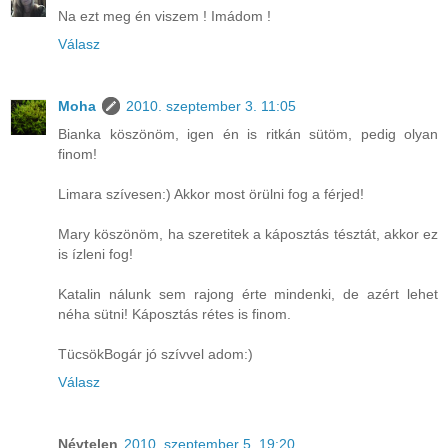
Na ezt meg én viszem ! Imádom !
Válasz
Moha
2010. szeptember 3. 11:05
Bianka köszönöm, igen én is ritkán sütöm, pedig olyan
finom!
Limara szívesen:) Akkor most örülni fog a férjed!
Mary köszönöm, ha szeretitek a káposztás tésztát, akkor ez
is ízleni fog!
Katalin nálunk sem rajong érte mindenki, de azért lehet
néha sütni! Káposztás rétes is finom.
TücsökBogár jó szívvel adom:)
Válasz
Névtelen
2010. szeptember 5. 19:20