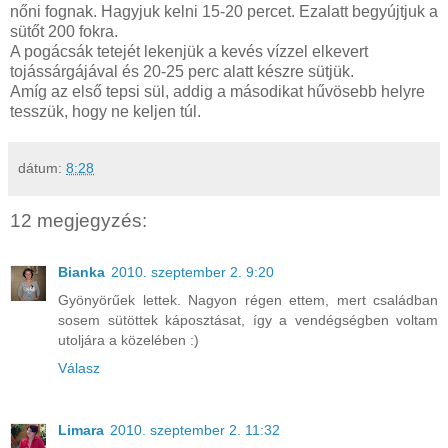
nőni fognak. Hagyjuk kelni 15-20 percet. Ezalatt begyújtjuk a
sütőt 200 fokra.
A pogácsák tetejét lekenjük a kevés vízzel elkevert
tojássárgájával és 20-25 perc alatt készre sütjük.
Amíg az első tepsi sül, addig a másodikat hűvösebb helyre
tesszük, hogy ne keljen túl.
dátum:
8:28
12 megjegyzés:
Bianka
2010. szeptember 2. 9:20
Gyönyörűek lettek. Nagyon régen ettem, mert családban
sosem sütöttek káposztásat, így a vendégségben voltam
utoljára a közelében :)
Válasz
Limara
2010. szeptember 2. 11:32