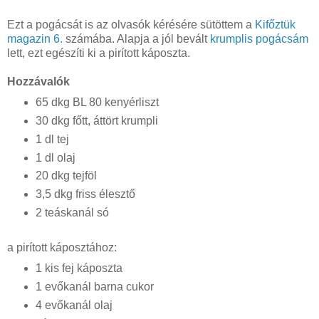
Ezt a pogácsát is az olvasók kérésére sütöttem a
Kifőztük
magazin 6.
számába. Alapja a jól bevált
krumplis pogácsám
lett, ezt egészíti ki a pirított káposzta.
Hozzávalók
65 dkg BL 80 kenyérliszt
30 dkg főtt, áttört krumpli
1 dl tej
1 dl olaj
20 dkg tejföl
3,5 dkg friss élesztő
2 teáskanál só
a pirított káposztához:
1 kis fej káposzta
1 evőkanál barna cukor
4 evőkanál olaj