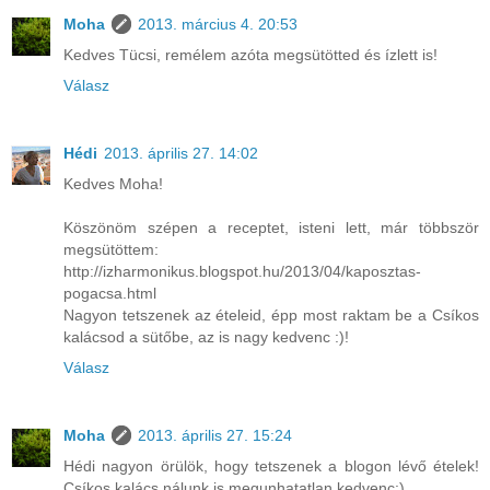
Moha
2013. március 4. 20:53
Kedves Tücsi, remélem azóta megsütötted és ízlett is!
Válasz
Hédi
2013. április 27. 14:02
Kedves Moha!
Köszönöm szépen a receptet, isteni lett, már többször
megsütöttem:
http://izharmonikus.blogspot.hu/2013/04/kaposztas-
pogacsa.html
Nagyon tetszenek az ételeid, épp most raktam be a Csíkos
kalácsod a sütőbe, az is nagy kedvenc :)!
Válasz
Moha
2013. április 27. 15:24
Hédi nagyon örülök, hogy tetszenek a blogon lévő ételek!
Csíkos kalács nálunk is megunhatatlan kedvenc:)