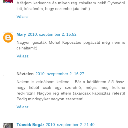
A férjem kedvence és milyen rég csináltam neki! Gyönyörű
lett, köszönöm, hogy eszembe jutattad!:)
Válasz
Mary
2010. szeptember 2. 15:52
Nagyon guszták Moha! Káposztás pogácsát még nem is
csináltam!:)
Válasz
Névtelen
2010. szeptember 2. 16:27
Nekem is csinálnom kellene... Bár a körülöttem élő össz.
négy fiúból csak egy szeretné, mégis meg kellene
reckírozni! Nagyon rég ettem (akárcsak káposztás rétest)!
Pedig mindegyiket nagyon szeretem!
Válasz
Tücsök Bogár
2010. szeptember 2. 21:40