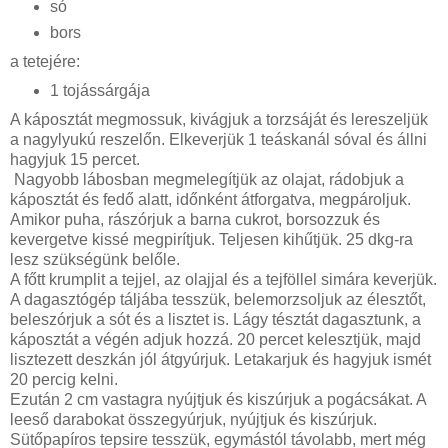
só
bors
a tetejére:
1 tojássárgája
A káposztát megmossuk, kivágjuk a torzsáját és lereszeljük
a nagylyukú reszelőn. Elkeverjük 1 teáskanál sóval és állni
hagyjuk 15 percet.
Nagyobb lábosban megmelegítjük az olajat, rádobjuk a
káposztát és fedő alatt, időnként átforgatva, megpároljuk.
Amikor puha, rászórjuk a barna cukrot, borsozzuk és
kevergetve kissé megpirítjuk. Teljesen kihűtjük. 25 dkg-ra
lesz szükségünk belőle.
A főtt krumplit a tejjel, az olajjal és a tejföllel simára keverjük.
A dagasztógép táljába tesszük, belemorzsoljuk az élesztőt,
beleszórjuk a sót és a lisztet is. Lágy tésztát dagasztunk, a
káposztát a végén adjuk hozzá. 20 percet kelesztjük, majd
lisztezett deszkán jól átgyúrjuk. Letakarjuk és hagyjuk ismét
20 percig kelni.
Ezután 2 cm vastagra nyújtjuk és kiszúrjuk a pogácsákat. A
leeső darabokat összegyúrjuk, nyújtjuk és kiszúrjuk.
Sütőpapíros tepsire tesszük, egymástól távolabb, mert még