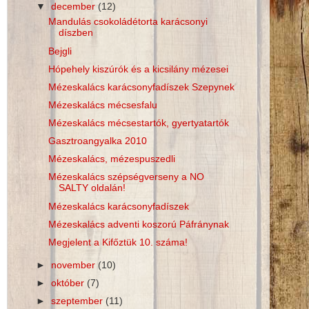
▼
december
(12)
Mandulás csokoládétorta karácsonyi
díszben
Bejgli
Hópehely kiszúrók és a kicsilány mézesei
Mézeskalács karácsonyfadíszek Szepynek
Mézeskalács mécsesfalu
Mézeskalács mécsestartók, gyertyatartók
Gasztroangyalka 2010
Mézeskalács, mézespuszedli
Mézeskalács szépségverseny a NO
SALTY oldalán!
Mézeskalács karácsonyfadíszek
Mézeskalács adventi koszorú Páfránynak
Megjelent a Kifőztük 10. száma!
►
november
(10)
►
október
(7)
►
szeptember
(11)