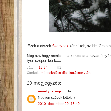
Ezek a díszek
Szepynek
készültek, az idei fára a 
Meg azt, hogy menjek ki a kertbe és a havas fenyőr
ilyen szépen kérik.....
dátum:
15:34
Címkék:
mézeskalács dísz karácsonyfára
29 megjegyzés:
mandy tarragon
írta...
Nagyon szépek lettek :)
2010. december 20. 15:40