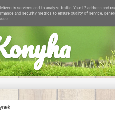
liver its services and to analyze traffic. Your IP address and u
rmance and security metrics to ensure quality of service, gene
buse.
onyha
ynek