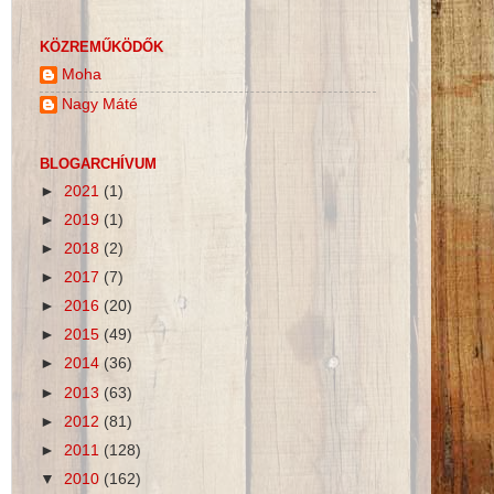
KÖZREMŰKÖDŐK
Moha
Nagy Máté
BLOGARCHÍVUM
►
2021
(1)
►
2019
(1)
►
2018
(2)
►
2017
(7)
►
2016
(20)
►
2015
(49)
►
2014
(36)
►
2013
(63)
►
2012
(81)
►
2011
(128)
▼
2010
(162)