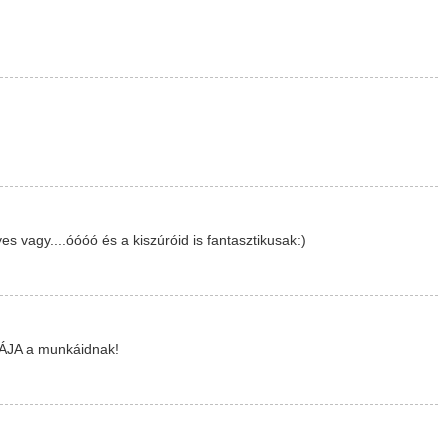
 vagy....óóóó és a kiszúróid is fantasztikusak:)
ÁJA a munkáidnak!