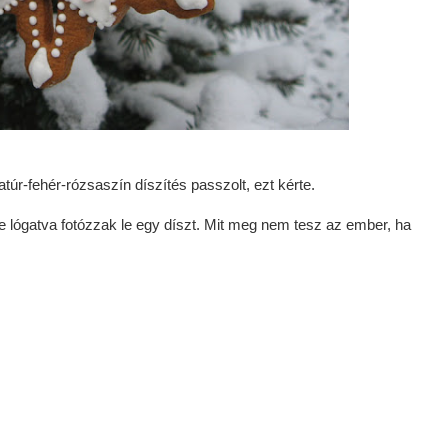
natúr-fehér-rózsaszín díszítés passzolt, ezt kérte.
e lógatva fotózzak le egy díszt. Mit meg nem tesz az ember, ha