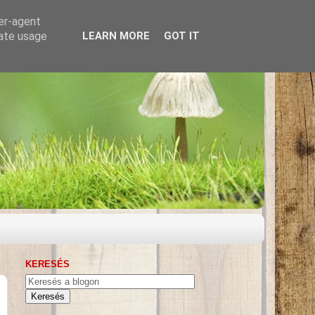
ser-agent
rate usage
LEARN MORE
GOT IT
KERESÉS