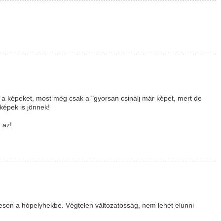
ról a képeket, most még csak a "gyorsan csinálj már képet, mert de
képek is jönnek!
 az!
esen a hópelyhekbe. Végtelen változatosság, nem lehet elunni