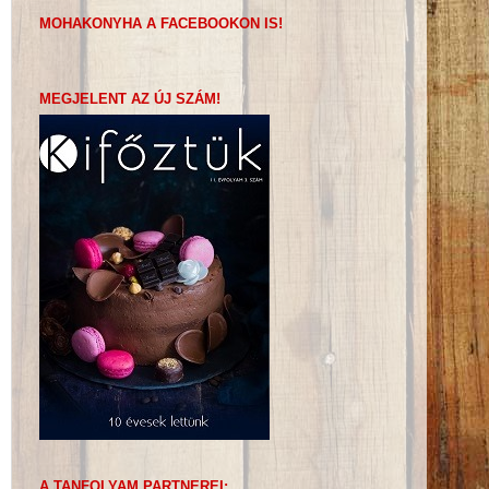
MOHAKONYHA A FACEBOOKON IS!
MEGJELENT AZ ÚJ SZÁM!
A TANFOLYAM PARTNEREI: