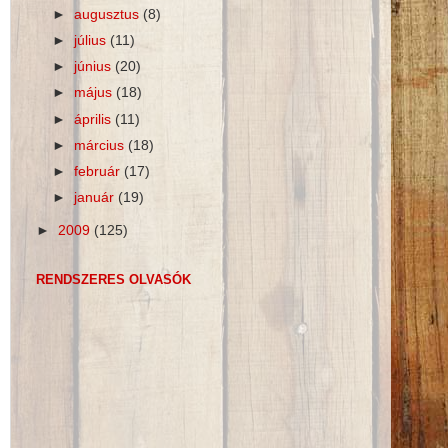
►
augusztus
(8)
►
július
(11)
►
június
(20)
►
május
(18)
►
április
(11)
►
március
(18)
►
február
(17)
►
január
(19)
►
2009
(125)
RENDSZERES OLVASÓK