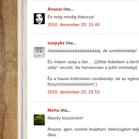
Anazar
írta...
És még mindig fokozza!
2010. december 20. 15:44
szepyke
írta...
Jááááááááááááááááááááj, de széééééééép!
És milyen szép a fán... :)))Már feltettem a fá
szép" verziót, de hamarosan a jobb minőségű 
És a havas különösen csodaszép, de az egész
Köszönöööööööööööm!:)
2010. december 20. 15:53
Moha
írta...
Mandy köszönöm!
Anazar, igen, ezeket imádtam, belezúgtam telj
őket...