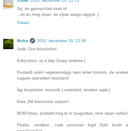
Csibe
2010. december 20. 22:13
Juj, de gyönyörűek ezek is!
...és én meg olyan, de olyan sárga vagyok ;)
Válasz
Moha
2010. december 20. 22:58
Judit, Orsi köszönöm!
Erika köszi, az a kép Szepy érdeme:)
Puszedli azért végtelenségig nem lehet fokozni, de ezeket
nagyon szerettem készíteni!
Ági köszönöm, kiszúrók Londonból, türelem saját:)
Kata, Elif köszönöm szépen!
BORI köszi, próbáld meg te is nyugodtan, nem olyan nehéz!
Piszke, rendben, csak szorosan fogd Doki kezét a
sorsolásnál:))