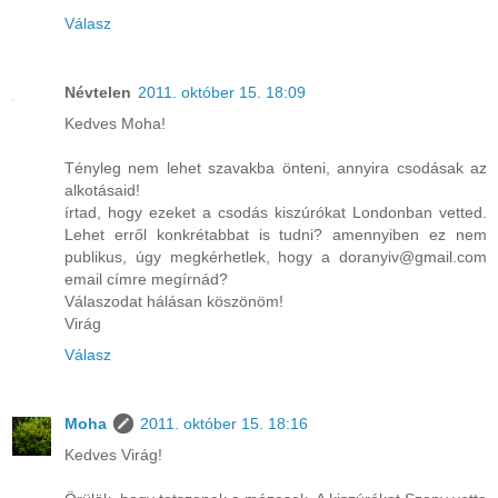
Válasz
Névtelen
2011. október 15. 18:09
Kedves Moha!
Tényleg nem lehet szavakba önteni, annyira csodásak az
alkotásaid!
írtad, hogy ezeket a csodás kiszúrókat Londonban vetted.
Lehet erről konkrétabbat is tudni? amennyiben ez nem
publikus, úgy megkérhetlek, hogy a doranyiv@gmail.com
email címre megírnád?
Válaszodat hálásan köszönöm!
Virág
Válasz
Moha
2011. október 15. 18:16
Kedves Virág!