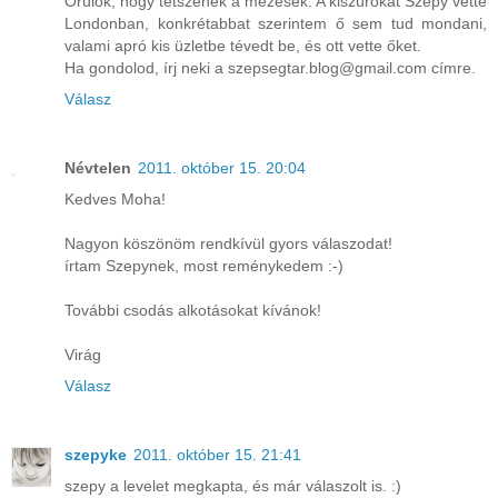
Örülök, hogy tetszenek a mézesek. A kiszúrókat Szepy vette
Londonban, konkrétabbat szerintem ő sem tud mondani,
valami apró kis üzletbe tévedt be, és ott vette őket.
Ha gondolod, írj neki a szepsegtar.blog@gmail.com címre.
Válasz
Névtelen
2011. október 15. 20:04
Kedves Moha!
Nagyon köszönöm rendkívül gyors válaszodat!
írtam Szepynek, most reménykedem :-)
További csodás alkotásokat kívánok!
Virág
Válasz
szepyke
2011. október 15. 21:41
szepy a levelet megkapta, és már válaszolt is. :)