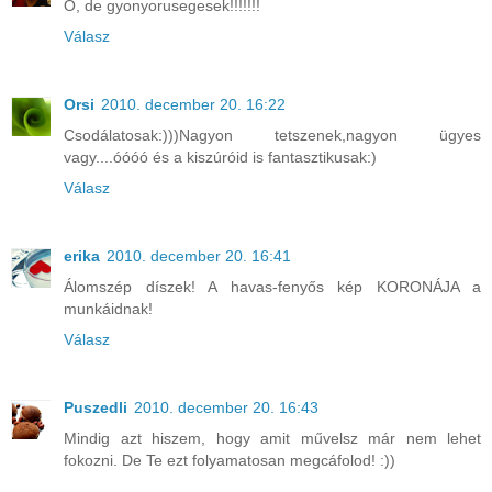
O, de gyonyorusegesek!!!!!!!
Válasz
Orsi
2010. december 20. 16:22
Csodálatosak:)))Nagyon tetszenek,nagyon ügyes
vagy....óóóó és a kiszúróid is fantasztikusak:)
Válasz
erika
2010. december 20. 16:41
Álomszép díszek! A havas-fenyős kép KORONÁJA a
munkáidnak!
Válasz
Puszedli
2010. december 20. 16:43
Mindig azt hiszem, hogy amit művelsz már nem lehet
fokozni. De Te ezt folyamatosan megcáfolod! :))