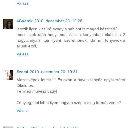
Válasz
4Gyerek
2010. december 20. 19:28
létezik ilyen kiszúró avagy a sablont is magad készíted?
most ezek után hogy menjek ki a konyhába írókázni a 2
nagylánnyal? tuti ilyent szeretnének, de mi fényévekre
állunk ettől.
Válasz
Szemi
2010. december 20. 19:31
Meseszépek lettek !!! És azon a havas fenyőn egyszerűen
tökéletes.
Tényleg művész vagy!
Tényleg, hol lehet ilyen nagyon szép csillag formát venni?
Válasz