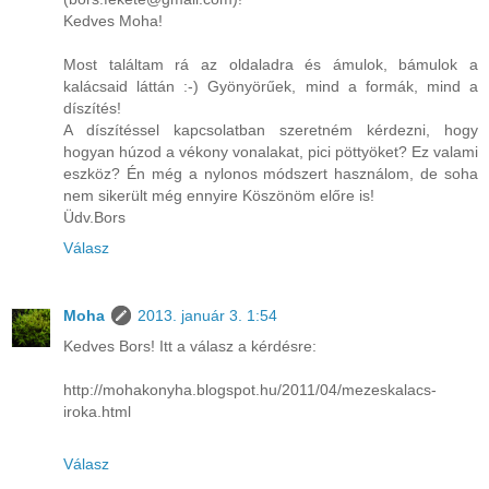
Kedves Moha!
Most találtam rá az oldaladra és ámulok, bámulok a
kalácsaid láttán :-) Gyönyörűek, mind a formák, mind a
díszítés!
A díszítéssel kapcsolatban szeretném kérdezni, hogy
hogyan húzod a vékony vonalakat, pici pöttyöket? Ez valami
eszköz? Én még a nylonos módszert használom, de soha
nem sikerült még ennyire Köszönöm előre is!
Üdv.Bors
Válasz
Moha
2013. január 3. 1:54
Kedves Bors! Itt a válasz a kérdésre:
http://mohakonyha.blogspot.hu/2011/04/mezeskalacs-
iroka.html
Válasz