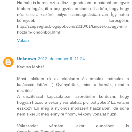
Ha más is keresi ezt a dísz... gondolom, mostanában egyre
többen fogják, itt a bejegyzés, amiben ott a kép, hogy hogy
néz ki ez a kiszúró, milyen csomagolásban van. Így hátha
könnyebb keresgélni.
http://szepsegtar.blogspot.com/2010/01/kincsek-avagy-mit-
hoztam-londonbol.html
Válasz
Unknown
2012. december 6. 11:24
Kedves Moha!
Most találtam rá az oldaladra és ámulok, bámulok a
kalácsaid láttán :-) Gyönyörűek, mind a formák, mind a
díszítés!
A díszítéssel kapcsolatban szeretném kérdezni, hogy
hogyan húzod a vékony vonalakat, pici pöttyöket? Ez valami
eszköz? Én még a nylonos módszert használom, de soha
nem sikerült még ennyire finom, vékony vonalat húzni.
Válaszodat várnám, akár e-mailben is
(bors.fekete@gmail.com)!