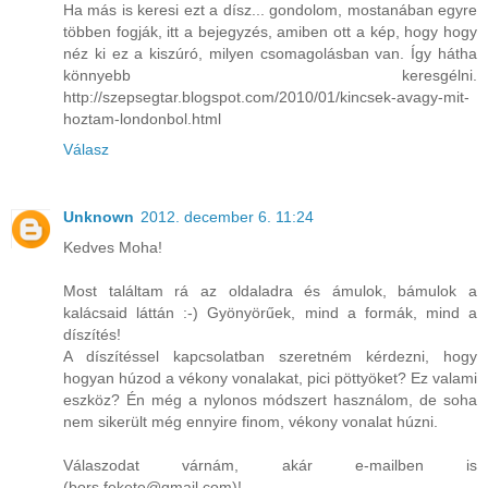
Ha más is keresi ezt a dísz... gondolom, mostanában egyre
többen fogják, itt a bejegyzés, amiben ott a kép, hogy hogy
néz ki ez a kiszúró, milyen csomagolásban van. Így hátha
könnyebb keresgélni.
http://szepsegtar.blogspot.com/2010/01/kincsek-avagy-mit-
hoztam-londonbol.html
Válasz
Unknown
2012. december 6. 11:24
Kedves Moha!
Most találtam rá az oldaladra és ámulok, bámulok a
kalácsaid láttán :-) Gyönyörűek, mind a formák, mind a
díszítés!
A díszítéssel kapcsolatban szeretném kérdezni, hogy
hogyan húzod a vékony vonalakat, pici pöttyöket? Ez valami
eszköz? Én még a nylonos módszert használom, de soha
nem sikerült még ennyire finom, vékony vonalat húzni.
Válaszodat várnám, akár e-mailben is
(bors.fekete@gmail.com)!