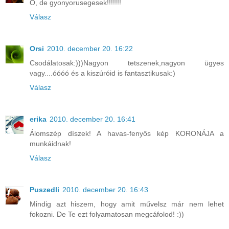
O, de gyonyorusegesek!!!!!!!
Válasz
Orsi
2010. december 20. 16:22
Csodálatosak:)))Nagyon tetszenek,nagyon ügyes
vagy....óóóó és a kiszúróid is fantasztikusak:)
Válasz
erika
2010. december 20. 16:41
Álomszép díszek! A havas-fenyős kép KORONÁJA a
munkáidnak!
Válasz
Puszedli
2010. december 20. 16:43
Mindig azt hiszem, hogy amit művelsz már nem lehet
fokozni. De Te ezt folyamatosan megcáfolod! :))