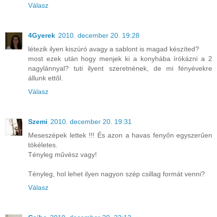
Válasz
4Gyerek
2010. december 20. 19:28
létezik ilyen kiszúró avagy a sablont is magad készíted?
most ezek után hogy menjek ki a konyhába írókázni a 2
nagylánnyal? tuti ilyent szeretnének, de mi fényévekre
állunk ettől.
Válasz
Szemi
2010. december 20. 19:31
Meseszépek lettek !!! És azon a havas fenyőn egyszerűen
tökéletes.
Tényleg művész vagy!
Tényleg, hol lehet ilyen nagyon szép csillag formát venni?
Válasz