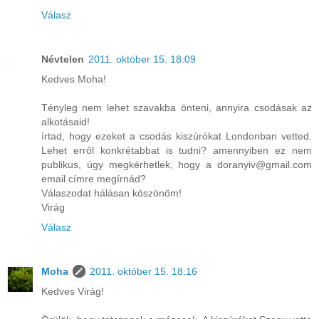
Válasz
Névtelen
2011. október 15. 18:09
Kedves Moha!
Tényleg nem lehet szavakba önteni, annyira csodásak az
alkotásaid!
írtad, hogy ezeket a csodás kiszúrókat Londonban vetted.
Lehet erről konkrétabbat is tudni? amennyiben ez nem
publikus, úgy megkérhetlek, hogy a doranyiv@gmail.com
email címre megírnád?
Válaszodat hálásan köszönöm!
Virág
Válasz
Moha
2011. október 15. 18:16
Kedves Virág!