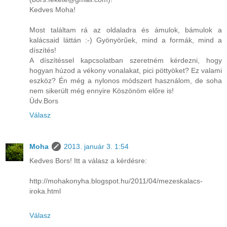
Kedves Moha!
Most találtam rá az oldaladra és ámulok, bámulok a
kalácsaid láttán :-) Gyönyörűek, mind a formák, mind a
díszítés!
A díszítéssel kapcsolatban szeretném kérdezni, hogy
hogyan húzod a vékony vonalakat, pici pöttyöket? Ez valami
eszköz? Én még a nylonos módszert használom, de soha
nem sikerült még ennyire Köszönöm előre is!
Üdv.Bors
Válasz
Moha
2013. január 3. 1:54
Kedves Bors! Itt a válasz a kérdésre:
http://mohakonyha.blogspot.hu/2011/04/mezeskalacs-
iroka.html
Válasz