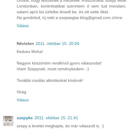
Örülök, hogy tetszenek a mézesek. A kiszúrókat Szepy vette
Londonban, konkrétabbat szerintem ő sem tud mondani,
valami apró kis üzletbe tévedt be, és ott vette őket.
Ha gondolod, írj neki a szepsegtar.blog@gmail.com címre.
Válasz
Névtelen
2011. október 15. 20:04
Kedves Moha!
Nagyon köszönöm rendkívül gyors válaszodat!
írtam Szepynek, most reménykedem :-)
További csodás alkotásokat kívánok!
Virág
Válasz
szepyke
2011. október 15. 21:41
szepy a levelet megkapta, és már válaszolt is. :)