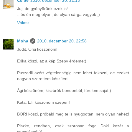
Csibe
2010. december 20. 22:13
Juj, de gyönyörűek ezek is!
...és én meg olyan, de olyan sárga vagyok ;)
Válasz
Moha
2010. december 20. 22:58
Judit, Orsi köszönöm!
Erika köszi, az a kép Szepy érdeme:)
Puszedli azért végtelenségig nem lehet fokozni, de ezeket
nagyon szerettem készíteni!
Ági köszönöm, kiszúrók Londonból, türelem saját:)
Kata, Elif köszönöm szépen!
BORI köszi, próbáld meg te is nyugodtan, nem olyan nehéz!
Piszke, rendben, csak szorosan fogd Doki kezét a
sorsolásnál:))