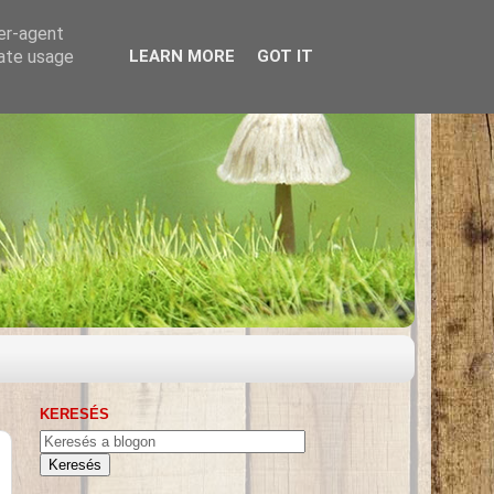
ser-agent
rate usage
LEARN MORE
GOT IT
KERESÉS