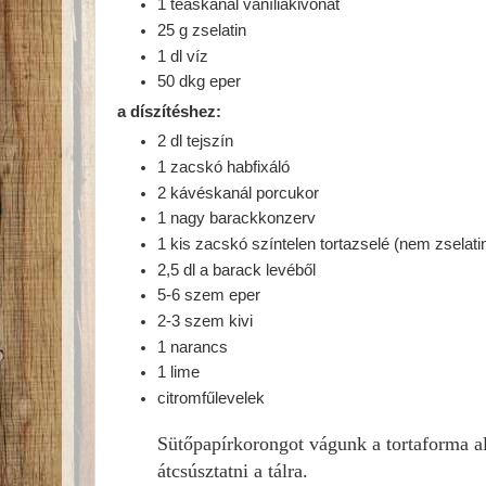
1 teáskanál vaníliakivonat
25 g zselatin
1 dl víz
50 dkg eper
a díszítéshez:
2 dl tejszín
1 zacskó habfixáló
2 kávéskanál porcukor
1 nagy barackkonzerv
1 kis zacskó színtelen tortazselé (nem zselatin
2,5 dl a barack levéből
5-6 szem eper
2-3 szem kivi
1 narancs
1 lime
citromfűlevelek
Sütőpapírkorongot vágunk
a tortaforma a
átcsúsztatni a tálra.