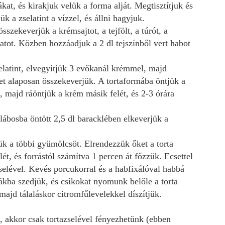
kat, és kirakjuk velük a forma alját.
Megtisztítjuk és
k a zselatint a vízzel, és állni hagyjuk.
összekeverjük
a krémsajtot, a tejfölt, a túrót, a
natot. Közben hozzáadjuk a 2 dl tejszínből vert habot
elatint
, elvegyítjük 3 evőkanál krémmel, majd
zet alaposan összekeverjük.
A tortaformába öntjük
a
el, majd ráöntjük a krém másik felét, és
2-3 órára
 lábosba öntött
2,5 dl baracklében
elkeverjük a
jük
a többi gyümölcsöt
. Elrendezzük
őket
a torta
elét, és forrástól számítva 1 percen át főzzük.
Ecsettel
selével
.
K
evés porcukorral és a habfixálóval
habbá
sákba szedjük, és
csíkokat nyomunk belőle
a torta
 majd tálaláskor citromfűlevelekkel díszítjük.
k
, akkor csak tortazselével fényezhetünk (ebben