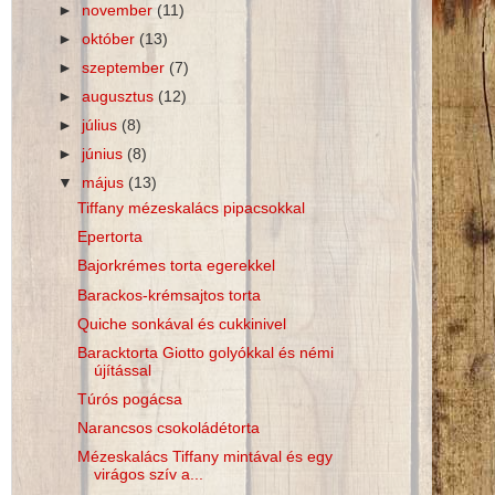
►
november
(11)
►
október
(13)
►
szeptember
(7)
►
augusztus
(12)
►
július
(8)
►
június
(8)
▼
május
(13)
Tiffany mézeskalács pipacsokkal
Epertorta
Bajorkrémes torta egerekkel
Barackos-krémsajtos torta
Quiche sonkával és cukkinivel
Baracktorta Giotto golyókkal és némi
újítással
Túrós pogácsa
Narancsos csokoládétorta
Mézeskalács Tiffany mintával és egy
virágos szív a...