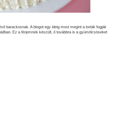
évő barackosnak. A blogot egy ideig most megint a torták fogják
aládban. Ez a férjemnek készült, ő továbbra is a gyümölcsöseket