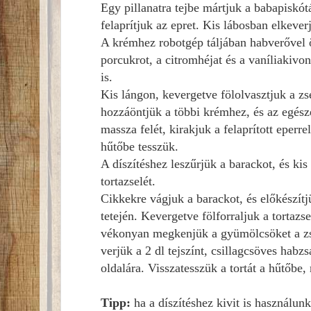
Egy pillanatra tejbe mártjuk
a babapiskótá
felaprítjuk az epret.
Kis lábosban elkeverjü
A krémhez robotgép táljában
habverővel
porcukrot, a citromhéjat és a vaníliakivo
is.
Kis lángon, kevergetve fölolvasztjuk
a zs
hozzáöntjük
a többi krémhez, és az egés
massza felét, kirakjuk a felaprított eperr
hűtőbe tesszük.
A díszítéshez
leszűrjük
a barackot, és kis
tortazselét
.
Cikkekre vágjuk
a barackot, és előkészít
tetején.
Kevergetve fölforraljuk
a tortazs
vékonyan megkenjük
a gyümölcsöket
a z
verjük
a 2 dl tejszínt
, csillagcsöves habz
oldalára.
Visszatesszük
a tortát
a hűtőbe
,
Tipp:
ha
a díszítéshez
kivit is használun