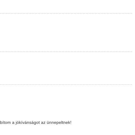
bítom a jókívánságot az ünnepeltnek!