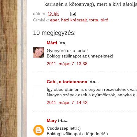
karragén a kötőanyag), mert a kivi gátolj
dátum:
12:55
Címkék:
eper
,
házi krémsajt
,
torta
,
túró
10 megjegyzés:
Márti
írta...
Gyönyörű ez a torta!!
Boldog szülinapot az ünnepeltnek!
2011. május 7. 13:38
Gabi, a tortatanonc
írta...
Így ebéd után én is előnyben részesítenék val
Nagyon szépek ezek a gyümölcsök, annyira gusz
2011. május 7. 14:42
Mary
írta...
Csodaszép lett! :)
Boldog szülinapot a férjednek!:)