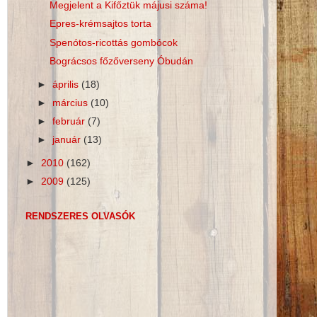
Megjelent a Kifőztük májusi száma!
Epres-krémsajtos torta
Spenótos-ricottás gombócok
Bográcsos főzőverseny Óbudán
►
április
(18)
►
március
(10)
►
február
(7)
►
január
(13)
►
2010
(162)
►
2009
(125)
RENDSZERES OLVASÓK