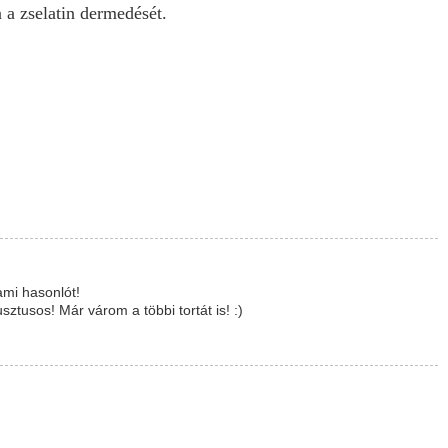
a a zselatin dermedését.
ami hasonlót!
tusos! Már várom a többi tortát is! :)