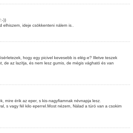
:-))
 elhiszem, ideje csökkenteni nálem is..
sérletezek, hogy egy picivel kevesebb is elég-e? Illetve teszek
nt, de az lazítja, és nem lesz gumis, de mégis vágható és van
, mire érik az eper, s kis-nagyfiamnak névnapja lesz.
ival, s vagy fél kilo eperrel.Most nézem, Nálad a túró van a csokim