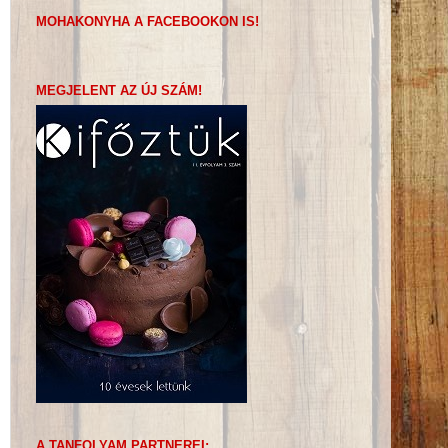
MOHAKONYHA A FACEBOOKON IS!
MEGJELENT AZ ÚJ SZÁM!
A TANFOLYAM PARTNEREI: