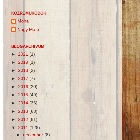
KÖZREMŰKÖDŐK
Moha
Nagy Máté
BLOGARCHÍVUM
►
2021
(1)
►
2019
(1)
►
2018
(2)
►
2017
(7)
►
2016
(20)
►
2015
(49)
►
2014
(36)
►
2013
(63)
►
2012
(81)
▼
2011
(128)
►
december
(8)