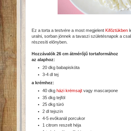
Ez a torta a testvére a most megjelent
Kifőztükben
l
uralni, sorban jönnek a tavaszi születésnapok a cs
részesíti előnyben.
Hozzávalók 26 cm átmérőjű tortaformához
az alaphoz:
20 dkg babapiskóta
3-4 dl tej
a krémhez:
40 dkg
házi krémsajt
vagy mascarpone
35 dkg tejföl
25 dkg túró
2 dl tejszín
4-5 evőkanál porcukor
1 citrom reszelt héja