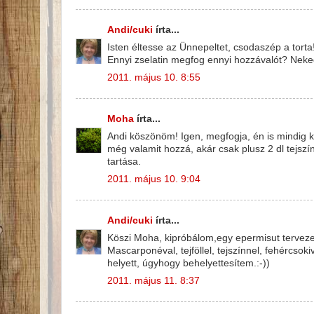
Andi/cuki
írta...
Isten éltesse az Ünnepeltet, csodaszép a torta!
Ennyi zselatin megfog ennyi hozzávalót? Neked
2011. május 10. 8:55
Moha
írta...
Andi köszönöm! Igen, megfogja, én is mindig kí
még valamit hozzá, akár csak plusz 2 dl tejszí
tartása.
2011. május 10. 9:04
Andi/cuki
írta...
Köszi Moha, kipróbálom,egy epermisut tervezek
Mascarponéval, tejföllel, tejszínnel, fehércsok
helyett, úgyhogy behelyettesítem.:-))
2011. május 11. 8:37