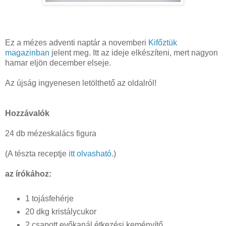
Ez a mézes adventi naptár a novemberi
Kifőztük
magazinban
jelent meg. Itt az ideje elkészíteni, mert nagyon
hamar eljön december elseje.
Az újság ingyenesen letölthető az oldalról!
Hozzávalók
24 db mézeskalács figura
(A tészta receptje
itt olvasható
.)
az írókához:
1 tojásfehérje
20 dkg kristálycukor
2 csapott evőkanál étkezési keményítő