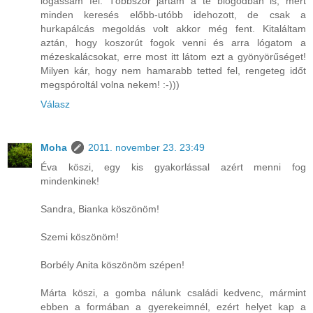
lógassam fel. Többször jártam a te blogodban is, mert
minden keresés előbb-utóbb idehozott, de csak a
hurkapálcás megoldás volt akkor még fent. Kitaláltam
aztán, hogy koszorút fogok venni és arra lógatom a
mézeskalácsokat, erre most itt látom ezt a gyönyörűséget!
Milyen kár, hogy nem hamarabb tetted fel, rengeteg időt
megspóroltál volna nekem! :-)))
Válasz
Moha
2011. november 23. 23:49
Éva köszi, egy kis gyakorlással azért menni fog
mindenkinek!
Sandra, Bianka köszönöm!
Szemi köszönöm!
Borbély Anita köszönöm szépen!
Márta köszi, a gomba nálunk családi kedvenc, mármint
ebben a formában a gyerekeimnél, ezért helyet kap a