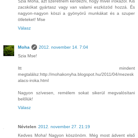
Szia Moha, azt szeretném kérdezni, hogy mivel írókázol. Kis
zacskókat gyártasz vagy van valami eszközöd hozzá. És
nagyon-nagyon köszi a gyönyörű munkákat és a szuper
ötleteket! Mse
Válasz
Moha
2012. november 14. 7:04
Szia Mse!
Itt mindent
megtalálsz:http://mohakonyha.blogspot.hu/2011/04/mezesk
alacs-iroka.html
Nagyon szívesen, remélem sokat sikerül megvalósítani
belőlük!
Válasz
Névtelen
2012. november 27. 21:19
Kedves Moha! Nagyon köszönöm. Még most ádvent első