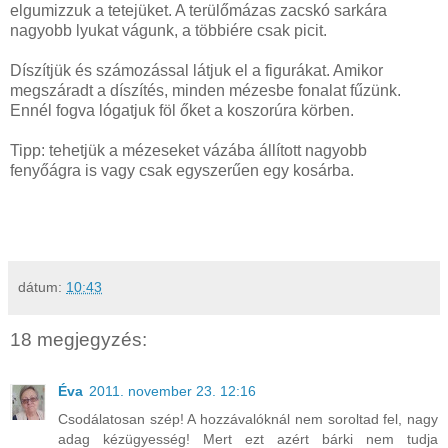
elgumizzuk a tetejüket. A terülőmázas zacskó sarkára
nagyobb lyukat vágunk, a többiére csak picit.
Díszítjük és számozással látjuk el a figurákat. Amikor
megszáradt a díszítés, minden mézesbe fonalat fűzünk.
Ennél fogva lógatjuk föl őket a koszorúra körben.
Tipp: tehetjük a mézeseket vázába állított nagyobb
fenyőágra is vagy csak egyszerűen egy kosárba.
dátum:
10:43
18 megjegyzés:
Éva
2011. november 23. 12:16
Csodálatosan szép! A hozzávalóknál nem soroltad fel, nagy
adag kézügyesség! Mert ezt azért bárki nem tudja