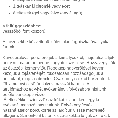
1 teáskanál citromlé vagy ecet
ételfesték (gél vagy folyékony állagú)
a felfüggesztéshez:
vesszőből font koszorú
A mézesekbe közvetlenül sütés után fogpiszkálóval lyukat
fúrunk.
Kávédarálóval porrá őröljük a kristálycukrot, majd átszitáljuk,
hogy ne maradjon benne nagyobb szemcse. Hozzávegyítjük
az étkezési keményítőt. Robotgép habverőjével keverni
kezdjük a tojásfehérjét, fokozatosan hozzáadagoljuk a
porcukrot, majd a citromlét. Csak annyi cukrot használunk
föl, amennyitől sűrűn folyós masszát kapunk. A
terülőmázhoz egy-két evőkanálnyit folyósabbra hígítunk
belőle pár csepp vízzel.
Ételfestékkel színezzük az írókát, színenként egy-két
evőkanál masszát használunk. Folyékony festék
használatakor porcukorral szilárdítjuk vissza megfelelő
állagúra. Színenként külön kis zacskókba töltjük az írókát,