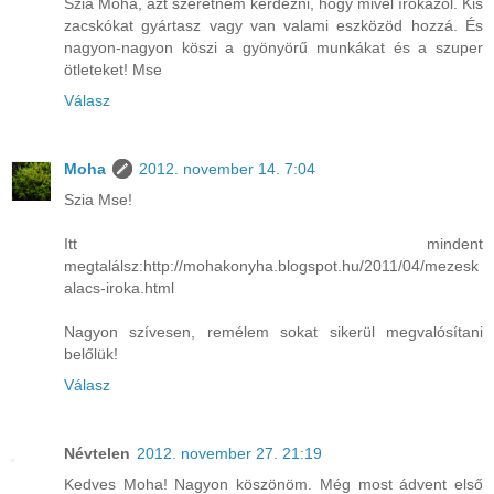
Szia Moha, azt szeretném kérdezni, hogy mivel írókázol. Kis
zacskókat gyártasz vagy van valami eszközöd hozzá. És
nagyon-nagyon köszi a gyönyörű munkákat és a szuper
ötleteket! Mse
Válasz
Moha
2012. november 14. 7:04
Szia Mse!
Itt mindent
megtalálsz:http://mohakonyha.blogspot.hu/2011/04/mezesk
alacs-iroka.html
Nagyon szívesen, remélem sokat sikerül megvalósítani
belőlük!
Válasz
Névtelen
2012. november 27. 21:19
Kedves Moha! Nagyon köszönöm. Még most ádvent első