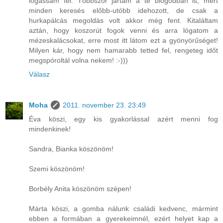
lógassam fel. Többször jártam a te blogodban is, mert
minden keresés előbb-utóbb idehozott, de csak a
hurkapálcás megoldás volt akkor még fent. Kitaláltam
aztán, hogy koszorút fogok venni és arra lógatom a
mézeskalácsokat, erre most itt látom ezt a gyönyörűséget!
Milyen kár, hogy nem hamarabb tetted fel, rengeteg időt
megspóroltál volna nekem! :-)))
Válasz
Moha
2011. november 23. 23:49
Éva köszi, egy kis gyakorlással azért menni fog
mindenkinek!
Sandra, Bianka köszönöm!
Szemi köszönöm!
Borbély Anita köszönöm szépen!
Márta köszi, a gomba nálunk családi kedvenc, mármint
ebben a formában a gyerekeimnél, ezért helyet kap a