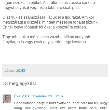
elgumizzuk a tetejüket. A terülőmázas zacskó sarkára
nagyobb lyukat vágunk, a többiére csak picit.
Díszítjük és számozással látjuk el a figurákat. Amikor
megszáradt a díszítés, minden mézesbe fonalat fűzünk.
Ennél fogva lógatjuk föl őket a koszorúra körben.
Tipp: tehetjük a mézeseket vázába állított nagyobb
fenyőágra is vagy csak egyszerűen egy kosárba.
dátum:
10:43
18 megjegyzés:
Éva
2011. november 23. 12:16
Csodálatosan szép! A hozzávalóknál nem soroltad fel, nagy
adag kézügyesség! Mert ezt azért bárki nem tudja