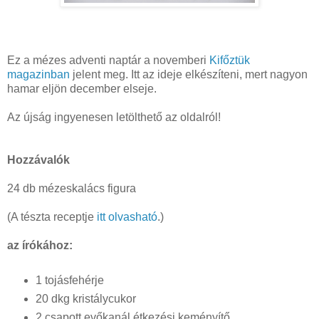
Ez a mézes adventi naptár a novemberi
Kifőztük
magazinban
jelent meg. Itt az ideje elkészíteni, mert nagyon
hamar eljön december elseje.
Az újság ingyenesen letölthető az oldalról!
Hozzávalók
24 db mézeskalács figura
(A tészta receptje
itt olvasható
.)
az írókához:
1 tojásfehérje
20 dkg kristálycukor
2 csapott evőkanál étkezési keményítő