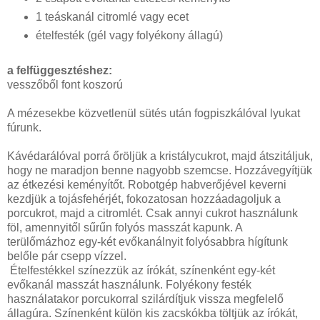
1 teáskanál citromlé vagy ecet
ételfesték (gél vagy folyékony állagú)
a felfüggesztéshez:
vesszőből font koszorú
A mézesekbe közvetlenül sütés után fogpiszkálóval lyukat
fúrunk.
Kávédarálóval porrá őröljük a kristálycukrot, majd átszitáljuk,
hogy ne maradjon benne nagyobb szemcse. Hozzávegyítjük
az étkezési keményítőt. Robotgép habverőjével keverni
kezdjük a tojásfehérjét, fokozatosan hozzáadagoljuk a
porcukrot, majd a citromlét. Csak annyi cukrot használunk
föl, amennyitől sűrűn folyós masszát kapunk. A
terülőmázhoz egy-két evőkanálnyit folyósabbra hígítunk
belőle pár csepp vízzel.
Ételfestékkel színezzük az írókát, színenként egy-két
evőkanál masszát használunk. Folyékony festék
használatakor porcukorral szilárdítjuk vissza megfelelő
állagúra. Színenként külön kis zacskókba töltjük az írókát,