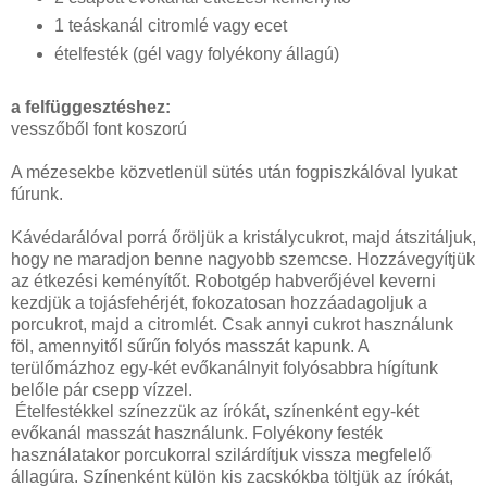
1 teáskanál citromlé vagy ecet
ételfesték (gél vagy folyékony állagú)
a felfüggesztéshez:
vesszőből font koszorú
A mézesekbe közvetlenül sütés után fogpiszkálóval lyukat
fúrunk.
Kávédarálóval porrá őröljük a kristálycukrot, majd átszitáljuk,
hogy ne maradjon benne nagyobb szemcse. Hozzávegyítjük
az étkezési keményítőt. Robotgép habverőjével keverni
kezdjük a tojásfehérjét, fokozatosan hozzáadagoljuk a
porcukrot, majd a citromlét. Csak annyi cukrot használunk
föl, amennyitől sűrűn folyós masszát kapunk. A
terülőmázhoz egy-két evőkanálnyit folyósabbra hígítunk
belőle pár csepp vízzel.
Ételfestékkel színezzük az írókát, színenként egy-két
evőkanál masszát használunk. Folyékony festék
használatakor porcukorral szilárdítjuk vissza megfelelő
állagúra. Színenként külön kis zacskókba töltjük az írókát,