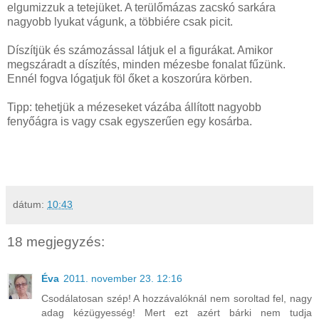
elgumizzuk a tetejüket. A terülőmázas zacskó sarkára
nagyobb lyukat vágunk, a többiére csak picit.
Díszítjük és számozással látjuk el a figurákat. Amikor
megszáradt a díszítés, minden mézesbe fonalat fűzünk.
Ennél fogva lógatjuk föl őket a koszorúra körben.
Tipp: tehetjük a mézeseket vázába állított nagyobb
fenyőágra is vagy csak egyszerűen egy kosárba.
dátum:
10:43
18 megjegyzés:
Éva
2011. november 23. 12:16
Csodálatosan szép! A hozzávalóknál nem soroltad fel, nagy
adag kézügyesség! Mert ezt azért bárki nem tudja