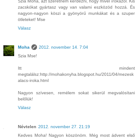
Szia Moha, azt szeretném kérdezni, hogy mivel írókázol. Kis
zacskókat gyártasz vagy van valami eszközöd hozzá. És
nagyon-nagyon köszi a gyönyörű munkákat és a szuper
ötleteket! Mse
Válasz
Moha
2012. november 14. 7:04
Szia Mse!
Itt mindent
megtalálsz:http://mohakonyha.blogspot.hu/2011/04/mezesk
alacs-iroka.html
Nagyon szívesen, remélem sokat sikerül megvalósítani
belőlük!
Válasz
Névtelen
2012. november 27. 21:19
Kedves Moha! Nagyon köszönöm. Még most ádvent első