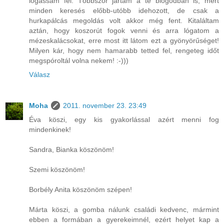
lógassam fel. Többször jártam a te blogodban is, mert
minden keresés előbb-utóbb idehozott, de csak a
hurkapálcás megoldás volt akkor még fent. Kitaláltam
aztán, hogy koszorút fogok venni és arra lógatom a
mézeskalácsokat, erre most itt látom ezt a gyönyörűséget!
Milyen kár, hogy nem hamarabb tetted fel, rengeteg időt
megspóroltál volna nekem! :-)))
Válasz
Moha
2011. november 23. 23:49
Éva köszi, egy kis gyakorlással azért menni fog
mindenkinek!
Sandra, Bianka köszönöm!
Szemi köszönöm!
Borbély Anita köszönöm szépen!
Márta köszi, a gomba nálunk családi kedvenc, mármint
ebben a formában a gyerekeimnél, ezért helyet kap a