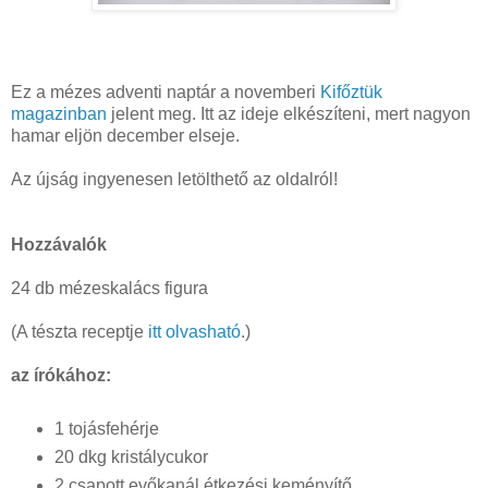
Ez a mézes adventi naptár a novemberi
Kifőztük
magazinban
jelent meg. Itt az ideje elkészíteni, mert nagyon
hamar eljön december elseje.
Az újság ingyenesen letölthető az oldalról!
Hozzávalók
24 db mézeskalács figura
(A tészta receptje
itt olvasható
.)
az írókához:
1 tojásfehérje
20 dkg kristálycukor
2 csapott evőkanál étkezési keményítő