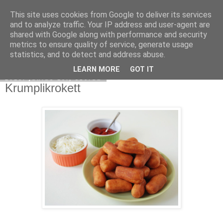
This site uses cookies from Google to deliver its services
Moha Konyha
and to analyze traffic. Your IP address and user-agent are
shared with Google along with performance and security
metrics to ensure quality of service, generate usage
statistics, and to detect and address abuse.
▼
LEARN MORE
GOT IT
2013. június 19., szerda
Krumplikrokett