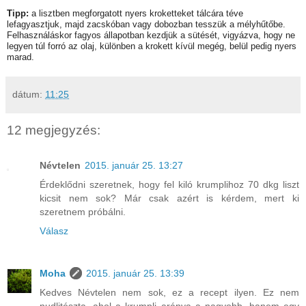
Tipp:
a lisztben megforgatott nyers kroketteket tálcára téve
lefagyasztjuk, majd zacskóban vagy dobozban tesszük a mélyhűtőbe.
Felhasználáskor fagyos állapotban kezdjük a sütését, vigyázva, hogy ne
legyen túl forró az olaj, különben a krokett kívül megég, belül pedig nyers
marad.
dátum:
11:25
12 megjegyzés:
Névtelen
2015. január 25. 13:27
Érdeklődni szeretnek, hogy fel kiló krumplihoz 70 dkg liszt
kicsit nem sok? Már csak azért is kérdem, mert ki
szeretnem próbálni.
Válasz
Moha
2015. január 25. 13:39
Kedves Névtelen nem sok, ez a recept ilyen. Ez nem
nudlitészta, ahol a krumpli aránya a nagyobb, hanem egy