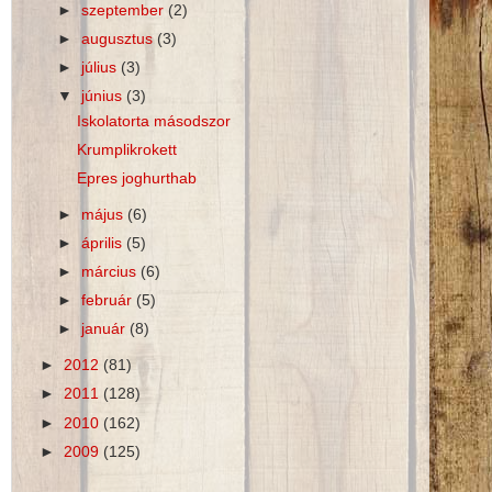
►
szeptember
(2)
►
augusztus
(3)
►
július
(3)
▼
június
(3)
Iskolatorta másodszor
Krumplikrokett
Epres joghurthab
►
május
(6)
►
április
(5)
►
március
(6)
►
február
(5)
►
január
(8)
►
2012
(81)
►
2011
(128)
►
2010
(162)
►
2009
(125)