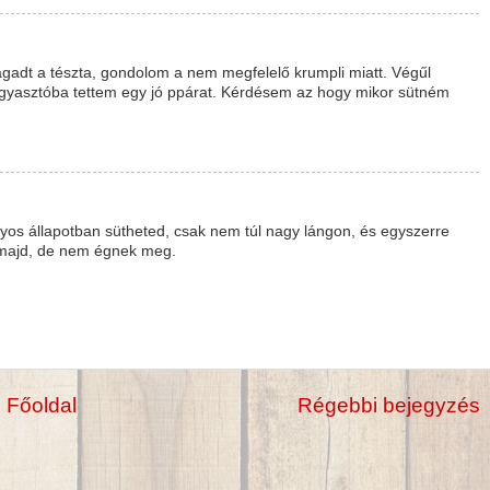
 ragadt a tészta, gondolom a nem megfelelő krumpli miatt. Végűl
agyasztóba tettem egy jó ppárat. Kérdésem az hogy mikor sütném
yos állapotban sütheted, csak nem túl nagy lángon, és egyszerre
k majd, de nem égnek meg.
Főoldal
Régebbi bejegyzés