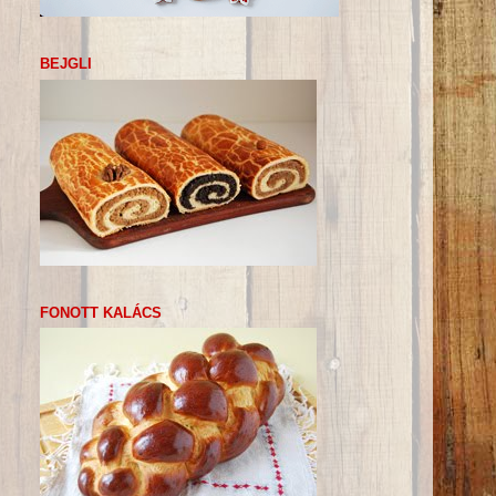
BEJGLI
FONOTT KALÁCS