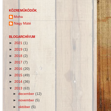
KÖZREMŰKÖDŐK
Moha
Nagy Máté
BLOGARCHÍVUM
►
2021
(1)
►
2019
(1)
►
2018
(2)
►
2017
(7)
►
2016
(20)
►
2015
(49)
►
2014
(36)
▼
2013
(63)
►
december
(12)
►
november
(5)
►
október
(5)