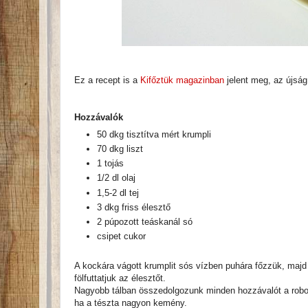
Ez a recept is a
Kifőztük magazinban
jelent meg, az újság 
Hozzávalók
50 dkg tisztítva mért krumpli
70 dkg liszt
1 tojás
1/2 dl olaj
1,5-2 dl tej
3 dkg friss élesztő
2 púpozott teáskanál só
csipet cukor
A kockára vágott krumplit sós vízben puhára főzzük, majd le
fölfuttatjuk az élesztőt.
Nagyobb tálban összedolgozunk minden hozzávalót a robotg
ha a tészta nagyon kemény.