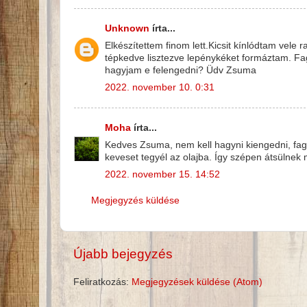
Unknown
írta...
Elkészítettem finom lett.Kicsit kínlódtam vele
tépkedve lisztezve lepénykéket formáztam. F
hagyjam e felengedni? Üdv Zsuma
2022. november 10. 0:31
Moha
írta...
Kedves Zsuma, nem kell hagyni kiengedni, fag
keveset tegyél az olajba. Így szépen átsülne
2022. november 15. 14:52
Megjegyzés küldése
Újabb bejegyzés
Feliratkozás:
Megjegyzések küldése (Atom)