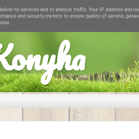
liver its services and to analyze traffic. Your IP address and u
rmance and security metrics to ensure quality of service, gene
buse.
onyha