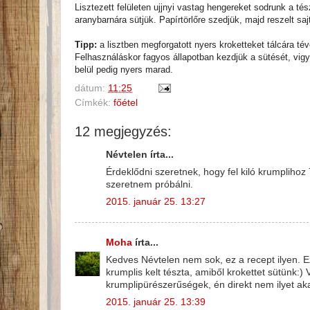
Lisztezett felületen ujjnyi vastag hengereket sodrunk a té
aranybarnára sütjük. Papírtörlőre szedjük, majd reszelt sajt
Tipp:
a lisztben megforgatott nyers kroketteket tálcára 
Felhasználáskor fagyos állapotban kezdjük a sütését, vigyá
belül pedig nyers marad.
dátum:
11:25
Címkék:
főétel
12 megjegyzés:
Névtelen írta...
Érdeklődni szeretnek, hogy fel kiló krumplihoz 
szeretnem próbálni.
2015. január 25. 13:27
Moha
írta...
Kedves Névtelen nem sok, ez a recept ilyen. 
krumplis kelt tészta, amiből krokettet sütünk:) 
krumplipürészerűségek, én direkt nem ilyet ak
2015. január 25. 13:39