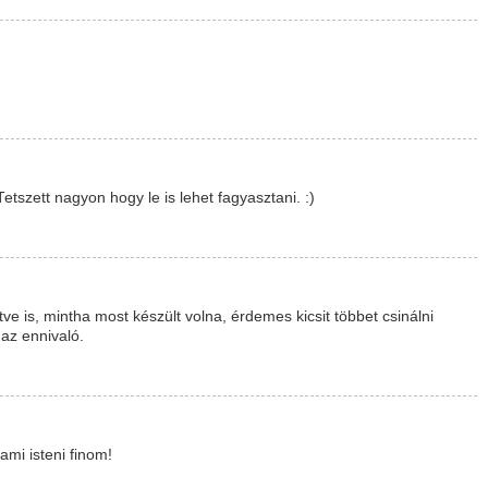
etszett nagyon hogy le is lehet fagyasztani. :)
ve is, mintha most készült volna, érdemes kicsit többet csinálni
az ennivaló.
mi isteni finom!