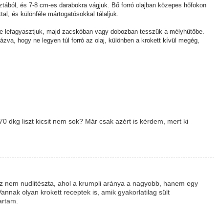
sztából, és 7-8 cm-es darabokra vágjuk. Bő forró olajban közepes hőfokon
tal, és különféle mártogatósokkal tálaljuk.
téve lefagyasztjuk, majd zacskóban vagy dobozban tesszük a mélyhűtőbe.
zva, hogy ne legyen túl forró az olaj, különben a krokett kívül megég,
70 dkg liszt kicsit nem sok? Már csak azért is kérdem, mert ki
Ez nem nudlitészta, ahol a krumpli aránya a nagyobb, hanem egy
Vannak olyan krokett receptek is, amik gyakorlatilag sült
artam.