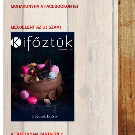
MOHAKONYHA A FACEBOOKON IS!
MEGJELENT AZ ÚJ SZÁM!
A TANFOLYAM PARTNEREI: