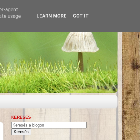
ser-agent
rate usage
LEARN MORE
GOT IT
KERESÉS