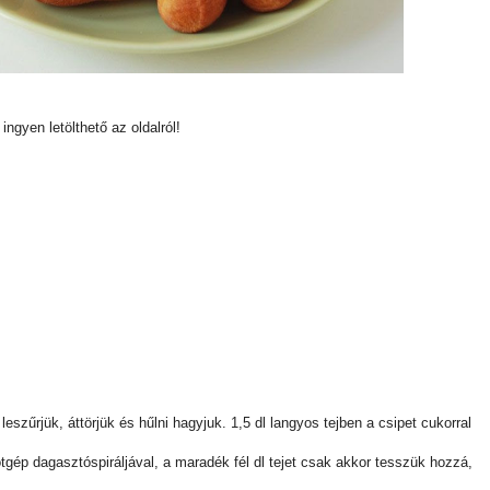
ingyen letölthető az oldalról!
szűrjük, áttörjük és hűlni hagyjuk. 1,5 dl langyos tejben a csipet cukorral
ép dagasztóspiráljával, a maradék fél dl tejet csak akkor tesszük hozzá,