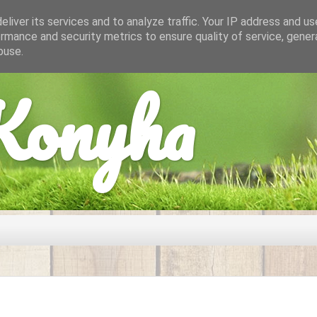
liver its services and to analyze traffic. Your IP address and u
rmance and security metrics to ensure quality of service, gene
buse.
onyha