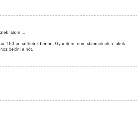
nek látom....
max. 180-on süthetek benne..Gyanítom, nem stimmelnek a fokok-
hhoz belőni a hőt.