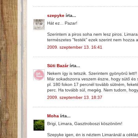
szepyke
írta...
Hát ez... Pazar!
Szerintem a piros soha nem lesz piros. Limara 
természetes "festék" ezek szerint nem hozza a
2009. szeptember 13. 16:41
Süti Bazár
írta...
Nekem így is tetszik. Szerintem gyönyörű lett!! 
Már sokadszorra veszem észre, hogy sütő és s
pl. 180 fokon 17 percnél tovább sütném, feke
perc. Ha tovább sül, megég. Nem tudom, hogy v
2009. szeptember 13. 18:37
Moha
írta...
Brigi, Limara, Gasztroboszi köszönöm!
Szepyke igen, én is néztem Limaránál a céklást i