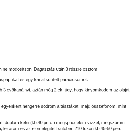
nén ne módosítson. Dagasztás után 3 részre osztom.
spaprikát és egy kanál sűrített paradicsomot.
b 3 evőkanálnyi, aztán még 2 ek. úgy, hogy kinyomkodom az olajat
s egyenként hengerré sodrom a tésztákat, majd összefonom, mint
 duplára kelni (kb.40 perc ) megspriccelem vízzel, megszórom
ezárom és az előmelegített sütőben 210 fokon kb.45-50 perc