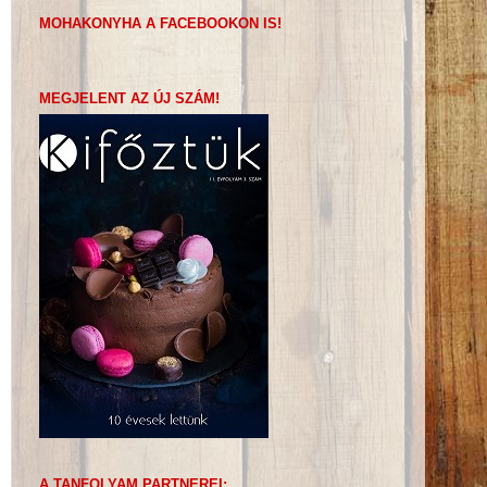
MOHAKONYHA A FACEBOOKON IS!
MEGJELENT AZ ÚJ SZÁM!
A TANFOLYAM PARTNEREI: