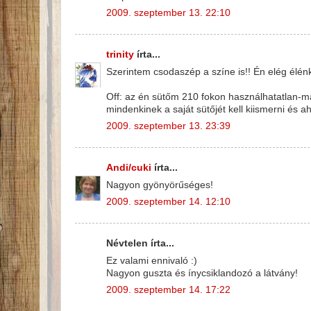
2009. szeptember 13. 22:10
trinity
írta...
Szerintem csodaszép a színe is!! Én elég élénk
Off: az én sütőm 210 fokon használhatatlan-
mindenkinek a saját sütőjét kell kiismerni és a
2009. szeptember 13. 23:39
Andi/cuki
írta...
Nagyon gyönyörűséges!
2009. szeptember 14. 12:10
Névtelen írta...
Ez valami ennivaló :)
Nagyon guszta és ínycsiklandozó a látvány!
2009. szeptember 14. 17:22