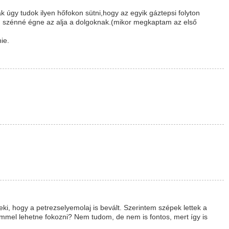
úgy tudok ilyen hőfokon sütni,hogy az egyik gáztepsi folyton
en szénné égne az alja a dolgoknak.(mikor megkaptam az első
ie.
ki, hogy a petrezselyemolaj is bevált. Szerintem szépek lettek a
krémmel lehetne fokozni? Nem tudom, de nem is fontos, mert így is