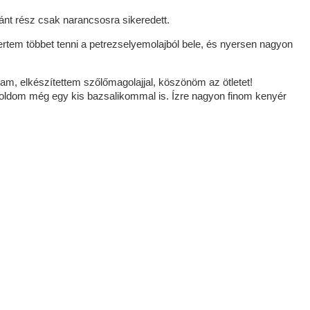
ánt rész csak narancsosra sikeredett.
ertem többet tenni a petrezselyemolajból bele, és nyersen nagyon
am, elkészítettem szőlőmagolajjal, köszönöm az ötletet!
oldom még egy kis bazsalikommal is. Ízre nagyon finom kenyér