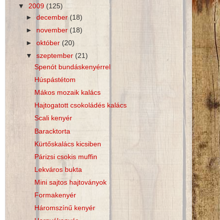
▼
2009
(125)
►
december
(18)
►
november
(18)
►
október
(20)
▼
szeptember
(21)
Spenót bundáskenyérrel
Húspástétom
Mákos mozaik kalács
Hajtogatott csokoládés kalács
Scali kenyér
Baracktorta
Kürtőskalács kicsiben
Párizsi csokis muffin
Lekváros bukta
Mini sajtos hajtoványok
Formakenyér
Háromszínű kenyér