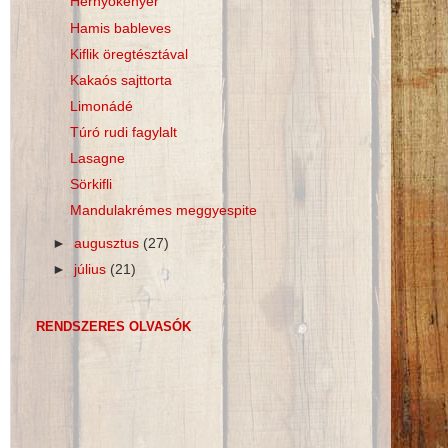
Hernyókenyér
Hamis bableves
Kiflik öregtésztával
Kakaós sajttorta
Limonádé
Túró rudi fagylalt
Lasagne
Sörkifli
Mandulakrémes meggyespite
►
augusztus
(27)
►
július
(21)
RENDSZERES OLVASÓK