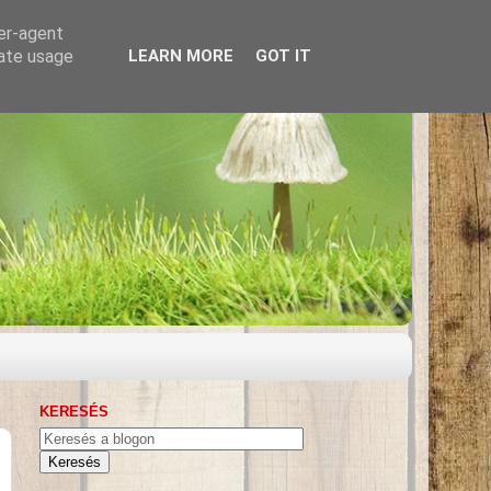
ser-agent
rate usage
LEARN MORE
GOT IT
KERESÉS