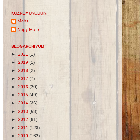
KÖZREMŰKÖDŐK
Moha
Nagy Máté
BLOGARCHÍVUM
►
2021
(1)
►
2019
(1)
►
2018
(2)
►
2017
(7)
►
2016
(20)
►
2015
(49)
►
2014
(36)
►
2013
(63)
►
2012
(81)
►
2011
(128)
►
2010
(162)