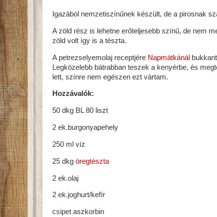
Igazából nemzetiszínűnek készült, de a pirosnak sz
A zöld rész is lehetne erőteljesebb színű, de nem m
zöld volt így is a tészta.
A petrezselyemolaj receptjére
Napmátkánál
bukkant
Legközelebb bátrabban teszek a kenyérbe, és megt
lett, színre nem egészen ezt vártam.
Hozzávalók:
50 dkg BL 80 liszt
2 ek.burgonyapehely
250 ml víz
25 dkg
öregtészta
2 ek.olaj
2 ek.joghurt/kefír
csipet aszkorbin