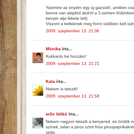
Yasmine az enyém egy új gázsütő, amiben csak 
benne van alapból alulról a 3.szinten.Különb
kenyér alja fekete lett)
Viszont a kelteknek meg forró sütőben kell süln
2009. szeptember 13. 21:06
Mónika
írta...
Kukkants be hozzám!
2009. szeptember 13. 21:21
Kata
írta...
Nekem is tetszik!
2009. szeptember 13. 21:58
erős ildikó
írta...
Nekem nagyon tetszik a kenyered, és örülök ne
színek, talán a piros színt friss pirospaprika
szép.