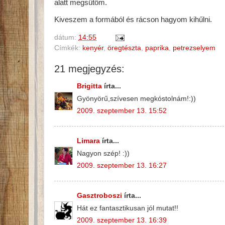
alatt megsütöm.
Kiveszem a formából és rácson hagyom kihűlni.
dátum:
14:55
Címkék:
kenyér
,
öregtészta
,
paprika
,
petrezselyem
21 megjegyzés:
Brigitta
írta...
Gyönyörű,szívesen megkóstolnám!:))
2009. szeptember 13. 15:52
Limara
írta...
Nagyon szép! :))
2009. szeptember 13. 16:27
Gasztroboszi
írta...
Hát ez fantasztikusan jól mutat!!
2009. szeptember 13. 16:39