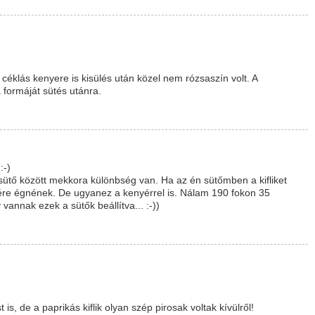
céklás kenyere is kisülés után közel nem rózsaszín volt. A
 formáját sütés utánra.
:-)
ütő között mekkora különbség van. Ha az én sütőmben a kifliket
tére égnének. De ugyanez a kenyérrel is. Nálam 190 fokon 35
annak ezek a sütők beállítva... :-))
s, de a paprikás kiflik olyan szép pirosak voltak kívülről!