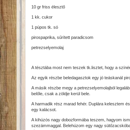
10 gr friss élesztő
1 kk. cukor
1 púpos tk. só
pirospaprika, sűrített paradicsom
petrezselyemolaj
A tésztába most nem teszek tk.lisztet, hogy a szí
Az egyik részbe beledagasztok egy jó teáskanál piro
A másik részbe megy a petrezselyemolajból legaláb
belőle, csak a zöldje kerül bele.
A harmadik rész marad fehér. Duplára kelesztem é
egy kalácsot.
A kihúzós nagy dobozformába teszem, hagyom ismét
szezámmaggal. Belehúzom egy nagy sütőzacskóba, l