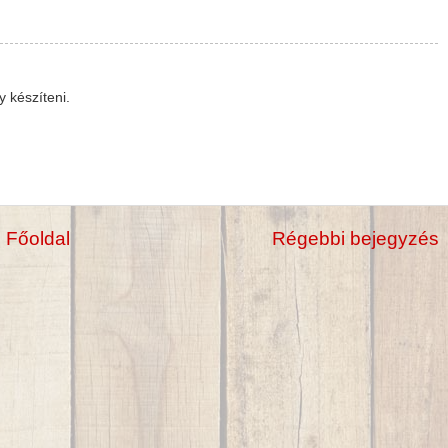
 készíteni.
Főoldal
Régebbi bejegyzés