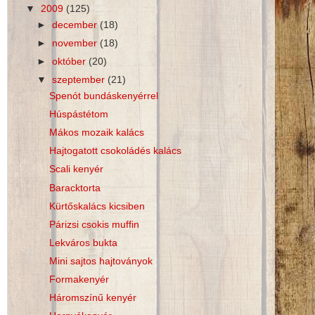
▼
2009
(125)
►
december
(18)
►
november
(18)
►
október
(20)
▼
szeptember
(21)
Spenót bundáskenyérrel
Húspástétom
Mákos mozaik kalács
Hajtogatott csokoládés kalács
Scali kenyér
Baracktorta
Kürtőskalács kicsiben
Párizsi csokis muffin
Lekváros bukta
Mini sajtos hajtoványok
Formakenyér
Háromszínű kenyér