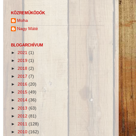
KÖZREMŰKÖDŐK
Moha
Nagy Máté
BLOGARCHÍVUM
►
2021
(1)
►
2019
(1)
►
2018
(2)
►
2017
(7)
►
2016
(20)
►
2015
(49)
►
2014
(36)
►
2013
(63)
►
2012
(81)
►
2011
(128)
►
2010
(162)