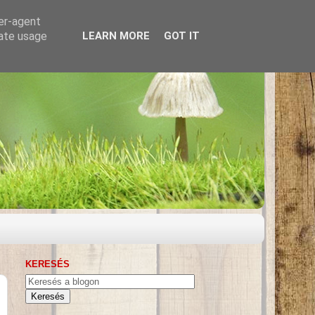
ser-agent
rate usage
LEARN MORE
GOT IT
KERESÉS