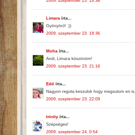
2009. szeptember 23. 15:36
Limara
írta...
Gyönyörű! :))
2009. szeptember 23. 18:36
Moha
írta...
Andi, Limara köszönöm!
2009. szeptember 23. 21:16
Edó
írta...
Nagyon regota keszulok hogy megsutom en is,n
2009. szeptember 23. 22:09
trinity
írta...
Szépséges!
2009. szeptember 24. 0:54