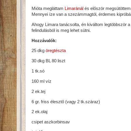
Mióta megláttam
Limaránál
és először megsütöttem,
Mennyei íze van a szezámmagtól, érdemes kipróbál
Ahogy Limara tanácsolta, én kiváltom legtöbbször a 
felindulásból is meg lehet sütni.
Hozzávalók:
25 dkg
öregtészta
30 dkg BL 80 liszt
1 tk.só
160 ml víz
2 ek.tej
6 gr. friss élesztő (vagy 2 tk.száraz)
2 ek.olaj
csipet aszkorbinsav