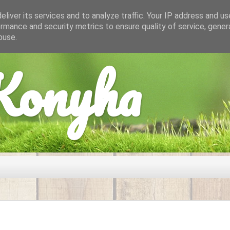
liver its services and to analyze traffic. Your IP address and u
rmance and security metrics to ensure quality of service, gene
buse.
onyha