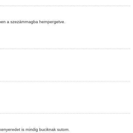
körben a szezámmagba hempergetve.
kenyeredet is mindig buciknak sutom.