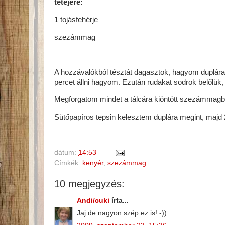
tetejére:
1 tojásfehérje
szezámmag
A hozzávalókból tésztát dagasztok, hagyom duplára
percet állni hagyom. Ezután rudakat sodrok belőlük,
Megforgatom mindet a tálcára kiöntött szezámmagba
Sütőpapíros tepsin kelesztem duplára megint, majd
dátum:
14:53
Címkék:
kenyér
,
szezámmag
10 megjegyzés:
Andi/cuki
írta...
Jaj de nagyon szép ez is!:-))