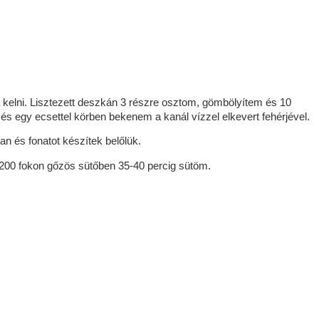
 kelni. Lisztezett deszkán 3 részre osztom, gömbölyítem és 10
 és egy ecsettel körben bekenem a kanál vízzel elkevert fehérjével.
n és fonatot készítek belőlük.
 200 fokon gőzös sütőben 35-40 percig sütöm.