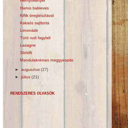
Hernyókenyér
Hamis bableves
Kiflik öregtésztával
Kakaós sajttorta
Limonádé
Túró rudi fagylalt
Lasagne
Sörkifli
Mandulakrémes meggyespite
►
augusztus
(27)
►
július
(21)
RENDSZERES OLVASÓK