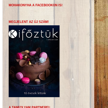
MOHAKONYHA A FACEBOOKON IS!
MEGJELENT AZ ÚJ SZÁM!
A TANFOLYAM PARTNEREI: