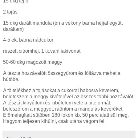
15 dkg tejföl
2 tojás
15 dkg darált mandula (én a vékony barna héjjal együtt
daráltam)
4-5 ek. barna nádcukor
reszelt citromhéj, 1 tk.vaníliakivonat
50-60 dkg magozott meggy
A tészta hozzávalóit összegyúrom és fóliázva mehet a
hűtőbe.
A töltelékhez a tojásokat a cukorral habosra keverem,
beleteszem a meggy kivételével az összes többi hozzávalót.
A tésztát kinyújtom és kibélelem vele a piteformát,
beleszórom a meggyet, ráöntöm a mandulás keveréket.
Előmelegített sütőben 180 fokon kb. 50 perc alatt sül meg.
Hagyom teljesen kihűlni, csak utána vágom fel.