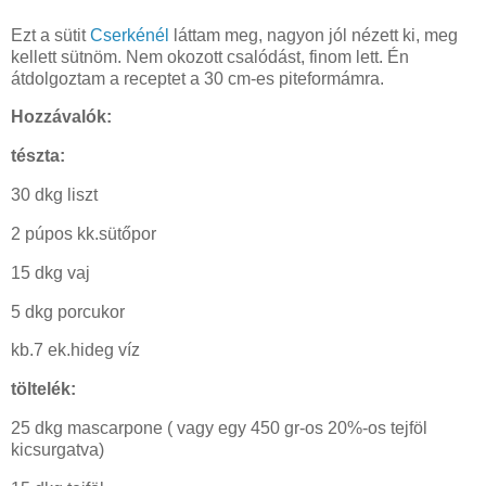
Ezt a sütit
Cserkénél
láttam meg, nagyon jól nézett ki, meg
kellett sütnöm. Nem okozott csalódást, finom lett. Én
átdolgoztam a receptet a 30 cm-es piteformámra.
Hozzávalók:
tészta:
30 dkg liszt
2 púpos kk.sütőpor
15 dkg vaj
5 dkg porcukor
kb.7 ek.hideg víz
töltelék:
25 dkg mascarpone ( vagy egy 450 gr-os 20%-os tejföl
kicsurgatva)