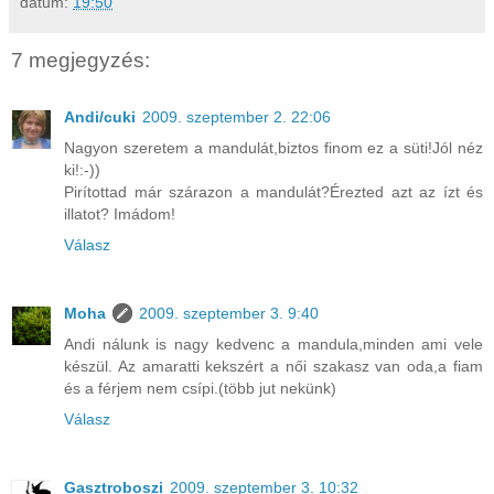
dátum:
19:50
7 megjegyzés:
Andi/cuki
2009. szeptember 2. 22:06
Nagyon szeretem a mandulát,biztos finom ez a süti!Jól néz
ki!:-))
Pirítottad már szárazon a mandulát?Érezted azt az ízt és
illatot? Imádom!
Válasz
Moha
2009. szeptember 3. 9:40
Andi nálunk is nagy kedvenc a mandula,minden ami vele
készül. Az amaratti kekszért a női szakasz van oda,a fiam
és a férjem nem csípi.(több jut nekünk)
Válasz
Gasztroboszi
2009. szeptember 3. 10:32