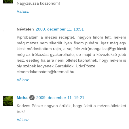
Nagyzsuzsa köszönöm!
Válasz
Névtelen
2009. december 11. 18:51
Kipróbáltam a mézes receptet, nagyon finom lett, nekem
még mézes nem sikerült ilyen finom puhára. Igaz még egy
kicsit módosítottam rajta, a vaj fele zsir(mangalica)Egy kicsit
még az írókázást gyakorolhato, de majd a köveztekző jobb
lesz, esetleg ha arra némi ötletet kaphatnék, hogy nekem is
oly szépek legyenek.Gartulálok! Üdv:Pösze
cimem:lakatostoth@freemail.hu
Válasz
Moha
2009. december 11. 19:21
Kedves Pösze nagyon örülök, hogy ízlett a mézes,ötleteket
írok!
Válasz