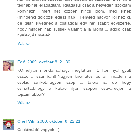
tegnapinál leragadtam. Ráadásul csak a hétvégén szoktam
konyházni, mert hét közben nincs időm, meg kinek
(mindenki dolgozik egész nap). Tényleg nagyon jól néz ki,
de talán kivetetek a családdal egy hét szabit egyszerre,
hogy minden nap süssek valamit a la Moha.... addig csak
nyelek, és nyelek.
Válasz
Edó
2009. október 8. 21:36
KOmolyan mondom,ahogy meglattam, 1 liter nyal gyult
ossze a szamban!!!Nagyon kivanatos es en imadom a
csokis sutiket.nagyon szep a teteje is, de hogy
csinaltad,hogy a kakao ilyen szepen csavarodjon a
tejszinhabbal?
Válasz
Chef Viki
2009. október 8. 22:21
Csokiimádó vagyok :-)