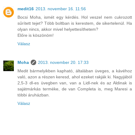
medit16
2013. november 16. 11:56
Bocsi Moha, ismét egy kérdés. Hol veszel nem cukrozott
sűrített tejet? Több boltban is kerestem, de sikertelenül. Ha
olyan nincs, akkor mivel helyettesíthetem?
Előre is köszönöm!
Válasz
Moha
2013. november 20. 17:33
Medit bármelyikben kapható, általában üveges, a kávéhoz
való, azon a részen keresd, ahol ezeket rakják ki. Nagyjából
2,5-3 dl-es üvegben van, van a Lidl-nek és az Aldinak is
sajátmárkás terméke, de van Completa is, meg Maresi a
többi áruházban.
Válasz