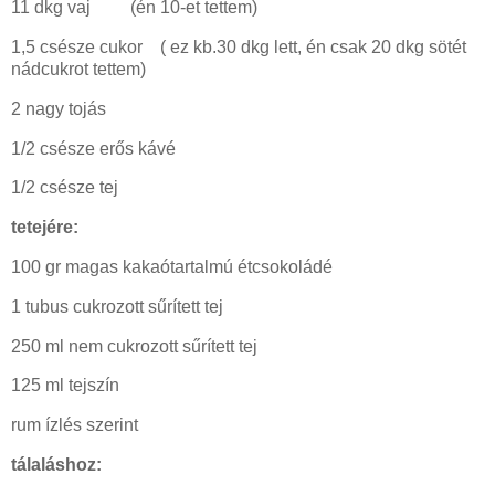
11 dkg vaj (én 10-et tettem)
1,5 csésze cukor ( ez kb.30 dkg lett, én csak 20 dkg sötét
nádcukrot tettem)
2 nagy tojás
1/2 csésze erős kávé
1/2 csésze tej
tetejére:
100 gr magas kakaótartalmú étcsokoládé
1 tubus cukrozott sűrített tej
250 ml nem cukrozott sűrített tej
125 ml tejszín
rum ízlés szerint
tálaláshoz: