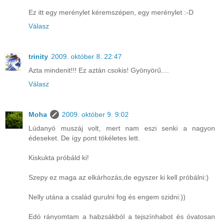
Ez itt egy merénylet kéremszépen, egy merénylet :-D
Válasz
trinity
2009. október 8. 22:47
Azta mindenit!!! Ez aztán csokis! Gyönyörű....
Válasz
Moha
2009. október 9. 9:02
Lúdanyó muszáj volt, mert nam eszi senki a nagyon
édeseket. De így pont tökéletes lett.
Kiskukta próbáld ki!
Szepy ez maga az elkárhozás,de egyszer ki kell próbálni:)
Nelly utána a család gurulni fog és engem szidni:))
Edó rányomtam a habzsákból a tejszínhabot és óvatosan