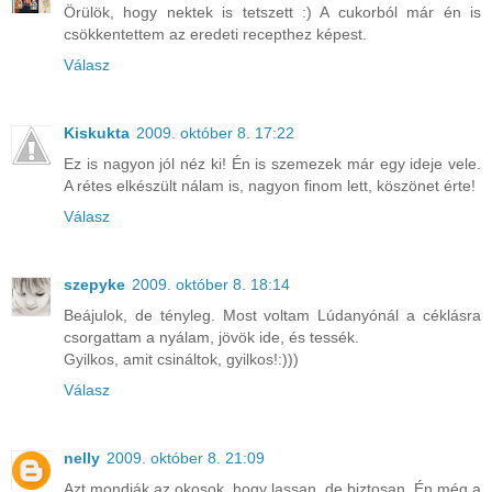
Örülök, hogy nektek is tetszett :) A cukorból már én is
csökkentettem az eredeti recepthez képest.
Válasz
Kiskukta
2009. október 8. 17:22
Ez is nagyon jól néz ki! Én is szemezek már egy ideje vele.
A rétes elkészült nálam is, nagyon finom lett, köszönet érte!
Válasz
szepyke
2009. október 8. 18:14
Beájulok, de tényleg. Most voltam Lúdanyónál a céklásra
csorgattam a nyálam, jövök ide, és tessék.
Gyilkos, amit csináltok, gyilkos!:)))
Válasz
nelly
2009. október 8. 21:09
Azt mondják az okosok, hogy lassan, de biztosan. Én még a