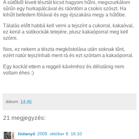
A sütőből kivett tésztát kicsit hagyom hűlni, megszurkálom
sűrűn egy hurkapálcával és ráöntöm a csokis szószt. Ha
kihűlt befedem fóliával és egy éjszakára megy a hűtőbe.
Tálalás előtt habbá kell verni a tejszínt a cukorral, kakaóval,
ez kerül a sütikockák tetejére, plusz kakaóporral meg kell
szórni.
Nos, ez nekem a tészta megkóstolása után soknak tűnt,
ezért natúr tejszínhab ment rá és ezt szórtam a kakaóporral.
Egy kockát ettem a reggeli kávémhoz és délutánig nem
voltam éhes :)
dátum:
14:46
21 megjegyzés:
lúdanyó
2009. október 8. 16:10