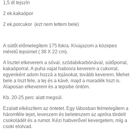
1,5 dl tejszín
2 ek.kakaópor
2 ek.porcukor (ezt nem tettem bele)
A sütőt előmelegítem 175 fokra. Kivajazom a közepes
méretű tepsimet ( 38 X 22 cm).
A lisztet elkeverem a sóval, szódabikarbónával, sütőporral,
kakaóporral. A puha vajat habosra keverem a cukorral,
egyenként adom hozzá a tojásokat, tovább keverem. Mehet
bele a liszt fele, a tej és a kávé, majd a maradék liszt is.
Alaposan elkeverem és a tepsibe öntöm.
Kb. 20-25 perc alatt megsül.
Ezalatt elkészítem az öntetet. Egy lábosban felmelegítem a
háromféle tejet, leveszem és beleteszem az apróra tördelt
csokoládét és a rumot. Kézi habverővel kevergetem, míg a
csoki elolvad.