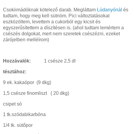
Csokiimádóknak kötelező darab. Megláttam
Lúdanyónál
és
tudtam, hogy meg kell sütnöm. Pici változtatásokat
eszközöltem, levettem a cukorból egy kicsit és
egyszerűsítettem a díszítésen is. (ahol tudtam lemértem a
csészés dolgokat, mert nem szeretek csészézni, ezeket
zárójelben melléírom)
Hozzávalók:
1 csésze 2,5 dl
tésztához:
9 ek. kakaópor (9 dkg)
1,5 csésze finomliszt ( 20 dkg)
csipet só
1 tk.szódabikarbóna
1/4 tk. sütőpor