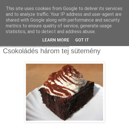
This site uses cookies from Google to deliver its services
Moha Konyha
and to analyze traffic. Your IP address and user-agent are
shared with Google along with performance and security
metrics to ensure quality of service, generate usage
statistics, and to detect and address abuse.
▼
LEARN MORE
GOT IT
2009. október 8., csütörtök
Csokoládés három tej sütemény