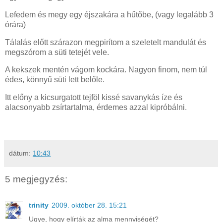
Lefedem és megy egy éjszakára a hűtőbe, (vagy legalább 3
órára)
Tálalás előtt szárazon megpirítom a szeletelt mandulát és
megszórom a süti tetejét vele.
A kekszek mentén vágom kockára. Nagyon finom, nem túl
édes, könnyű süti lett belőle.
Itt előny a kicsurgatott tejföl kissé savanykás íze és
alacsonyabb zsírtartalma, érdemes azzal kipróbálni.
dátum:
10:43
5 megjegyzés:
trinity
2009. október 28. 15:21
Ugye, hogy elírták az alma mennyiségét?