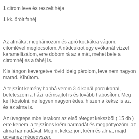
1 citrom leve és reszelt héja
1 kk. őrölt fahéj
Az almákat meghámozom és apró kockákra vágom,
citomlével meglocsolom. A nádcukrot egy evőkanál vízzel
karamellizálom, erre dobom rá az almát, mehet bele a
citromhéj és a fahéj is.
Kis lángon kevergetve rövid ideig párolom, leve nem nagyon
marad. Kihűtöm.
A tejszínt kemény habbá verem 3-4 kanál porcukorral,
beleteszem a házi krémsajtot is és tovább habosítom. Meg
kell kóstolni, ne legyen nagyon édes, hiszen a keksz is az,
és az alma is.
Az üvegtepsimbe lerakom az első réteget kekszből ( 15 db )
erre kenem a tejszínes krém harmadát és megpöttyözöm az
alma harmadával. Megint keksz jön, krém és alma, majd
ugyanez mégegyszer.