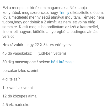
Ezt a receptet is kinéztem magamnak a Nők Lapja
konyhából, még szerencse, hogy
Trinity
elkészítette előttem,
így a megfelelő mennyiségű almával indultam. Tényleg nem
tudom,hogy gondolták a 2 almát, az nem lett volna elég
semmire. Kicsit meg is bolondítottam az ízét a karamellel,
finom lett nagyon, kiütötte a nyeregből a pudingos almás
verziót.
Hozzávalók:
egy 22 X 34 -es edényhez
45 db vajaskeksz (Lidl-ben vettem)
30 dkg mascarpone / nekem
házi krémsajt
porcukor ízlés szerint
4 dl tejszín
1 tk.vaníliakivonat
12 db közepes alma
4-5 ek. nádcukor