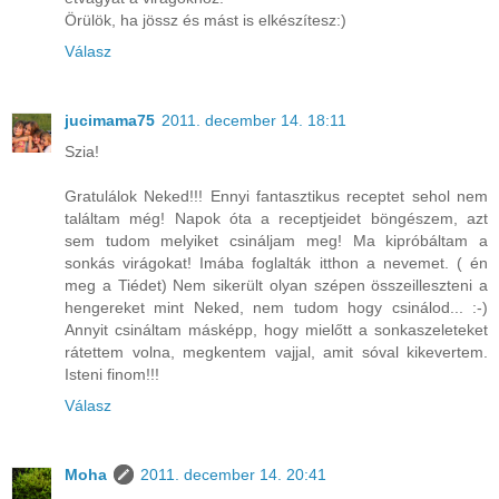
Örülök, ha jössz és mást is elkészítesz:)
Válasz
jucimama75
2011. december 14. 18:11
Szia!
Gratulálok Neked!!! Ennyi fantasztikus receptet sehol nem
találtam még! Napok óta a receptjeidet böngészem, azt
sem tudom melyiket csináljam meg! Ma kipróbáltam a
sonkás virágokat! Imába foglalták itthon a nevemet. ( én
meg a Tiédet) Nem sikerült olyan szépen összeilleszteni a
hengereket mint Neked, nem tudom hogy csinálod... :-)
Annyit csináltam másképp, hogy mielőtt a sonkaszeleteket
rátettem volna, megkentem vajjal, amit sóval kikevertem.
Isteni finom!!!
Válasz
Moha
2011. december 14. 20:41