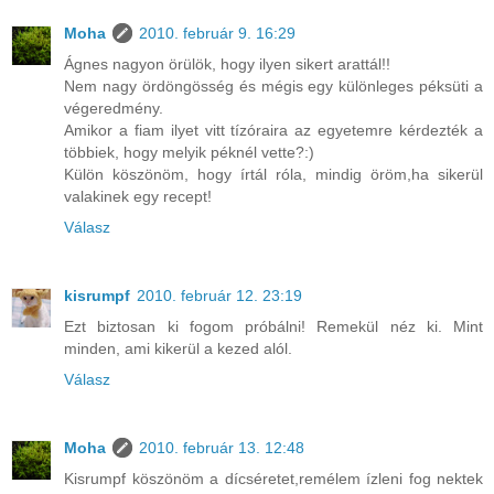
Moha
2010. február 9. 16:29
Ágnes nagyon örülök, hogy ilyen sikert arattál!!
Nem nagy ördöngösség és mégis egy különleges péksüti a
végeredmény.
Amikor a fiam ilyet vitt tízóraira az egyetemre kérdezték a
többiek, hogy melyik péknél vette?:)
Külön köszönöm, hogy írtál róla, mindig öröm,ha sikerül
valakinek egy recept!
Válasz
kisrumpf
2010. február 12. 23:19
Ezt biztosan ki fogom próbálni! Remekül néz ki. Mint
minden, ami kikerül a kezed alól.
Válasz
Moha
2010. február 13. 12:48
Kisrumpf köszönöm a dícséretet,remélem ízleni fog nektek