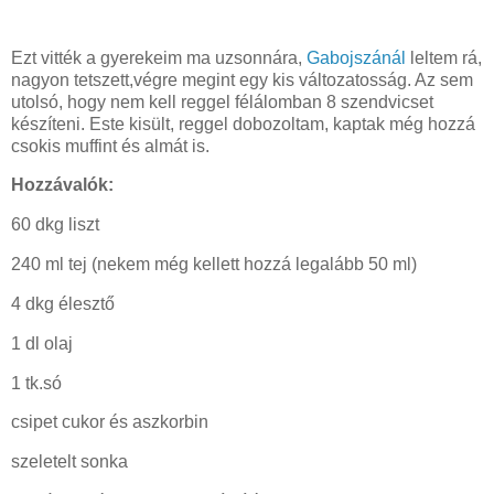
Ezt vitték a gyerekeim ma uzsonnára,
Gabojszánál
leltem rá,
nagyon tetszett,végre megint egy kis változatosság. Az sem
utolsó, hogy nem kell reggel félálomban 8 szendvicset
készíteni. Este kisült, reggel dobozoltam, kaptak még hozzá
csokis muffint és almát is.
Hozzávalók:
60 dkg liszt
240 ml tej (nekem még kellett hozzá legalább 50 ml)
4 dkg élesztő
1 dl olaj
1 tk.só
csipet cukor és aszkorbin
szeletelt sonka