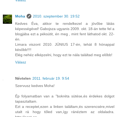
Moha
2010. szeptember 30. 19:52
Kedves Éva, akkor te rendelkezel a jövőbe látás
képességével! Gabojsza ugyanis 2009. okt. 18-án tette fel a
blogjába ezt a péksütit, én meg , mint fent láthatod okt. 22-
én.
Limara viszont 2010. JÚNIUS 17-én, tehát 8 hónappal
később!!!!
Elég nehéz elképzelni, hogy ezt te nála találtad meg előbb!
Válasz
Névtelen
2011. február 19. 9:54
Szervusz kedves Moha!
Ép folyamatban van a "bokréta sütése,és érdekes dolgot
tapasztaltam.
Ezt a receptet,ezen a linken találtam,és szerencsére,mivel
utalt rá hogy tőled van,így ránéztem az oldaladra.
http://ecet-es-