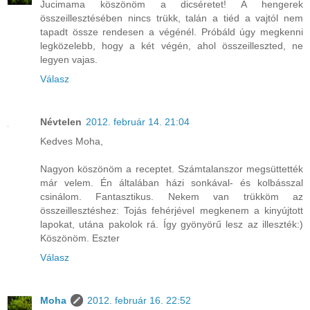
Jucimama köszönöm a dicséretet! A hengerek
összeillesztésében nincs trükk, talán a tiéd a vajtól nem
tapadt össze rendesen a végénél. Próbáld úgy megkenni
legközelebb, hogy a két végén, ahol összeilleszted, ne
legyen vajas.
Válasz
Névtelen
2012. február 14. 21:04
Kedves Moha,
Nagyon köszönöm a receptet. Számtalanszor megsüttették
már velem. Én általában házi sonkával- és kolbásszal
csinálom. Fantasztikus. Nekem van trükköm az
összeillesztéshez: Tojás fehérjével megkenem a kinyújtott
lapokat, utána pakolok rá. Így gyönyörű lesz az illeszték:)
Köszönöm. Eszter
Válasz
Moha
2012. február 16. 22:52