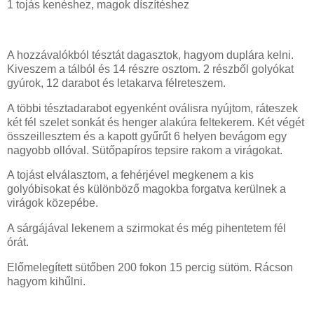
1 tojás kenéshez, magok díszítéshez
A hozzávalókból tésztát dagasztok, hagyom duplára kelni.
Kiveszem a tálból és 14 részre osztom. 2 részből golyókat
gyúrok, 12 darabot és letakarva félreteszem.
A többi tésztadarabot egyenként oválisra nyújtom, ráteszek
két fél szelet sonkát és henger alakúra feltekerem. Két végét
összeillesztem és a kapott gyűrűt 6 helyen bevágom egy
nagyobb ollóval. Sütőpapíros tepsire rakom a virágokat.
A tojást elválasztom, a fehérjével megkenem a kis
golyóbisokat és különböző magokba forgatva kerülnek a
virágok közepébe.
A sárgájával lekenem a szirmokat és még pihentetem fél
órát.
Előmelegített sütőben 200 fokon 15 percig sütöm. Rácson
hagyom kihűlni.