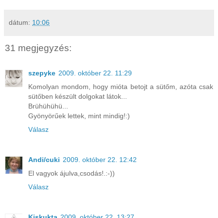
dátum:
10:06
31 megjegyzés:
szepyke
2009. október 22. 11:29
Komolyan mondom, hogy mióta betojt a sütőm, azóta csak
sütőben készült dolgokat látok...
Brühühühü...
Gyönyörűek lettek, mint mindig!:)
Válasz
Andi/cuki
2009. október 22. 12:42
El vagyok ájulva,csodás!.:-))
Válasz
Kiskukta
2009. október 22. 13:27