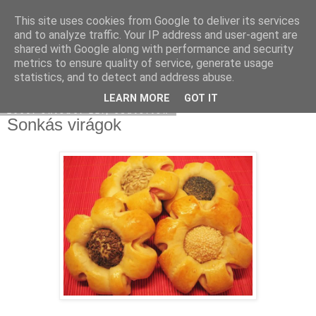
This site uses cookies from Google to deliver its services
Moha Konyha
and to analyze traffic. Your IP address and user-agent are
shared with Google along with performance and security
metrics to ensure quality of service, generate usage
statistics, and to detect and address abuse.
▼
LEARN MORE
GOT IT
2009. október 22., csütörtök
Sonkás virágok