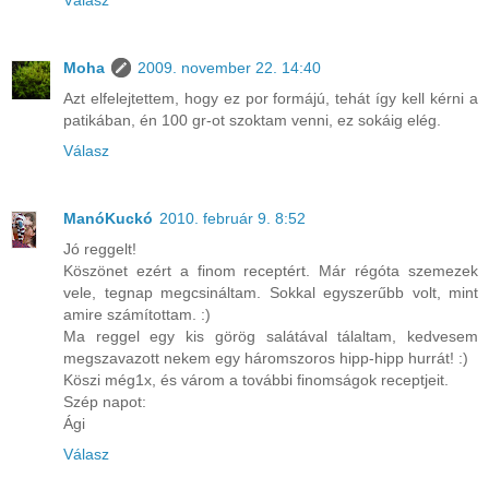
Válasz
Moha
2009. november 22. 14:40
Azt elfelejtettem, hogy ez por formájú, tehát így kell kérni a
patikában, én 100 gr-ot szoktam venni, ez sokáig elég.
Válasz
ManóKuckó
2010. február 9. 8:52
Jó reggelt!
Köszönet ezért a finom receptért. Már régóta szemezek
vele, tegnap megcsináltam. Sokkal egyszerűbb volt, mint
amire számítottam. :)
Ma reggel egy kis görög salátával tálaltam, kedvesem
megszavazott nekem egy háromszoros hipp-hipp hurrát! :)
Köszi még1x, és várom a további finomságok receptjeit.
Szép napot:
Ági
Válasz