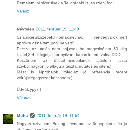
Remélem jól sikerülnek a Te virágaid is, és ízleni fog!
Válasz
Névtelen
2011. február 19. 11:49
Szia,sikerült,szépek,finomak,névnapi vendégvárók,mert
aprókra csináltam,pogi helyett:)
Persze az utalás nem baj,csak ha megcsinálom 30 dkg
lisztel,3-4 dl tejjel,akkor nyilván durcás lettem volna:DDD
Köszönöm az ötletet,mindenkinek ajánlom tiszta
szívből,nagyon jó állagú a tészta,mutatós,és isteni:)
Mást is kipróbálok tőled,ez jó referencia recept
volt:))Mégegyszer köszönöm:)
Üdv Szypy7:)
Válasz
Moha
2011. február 19. 11:54
Nagyon szívesen! Boldog névnapot az ünnepeltnek és jó
étvágyat a virágokhoz!