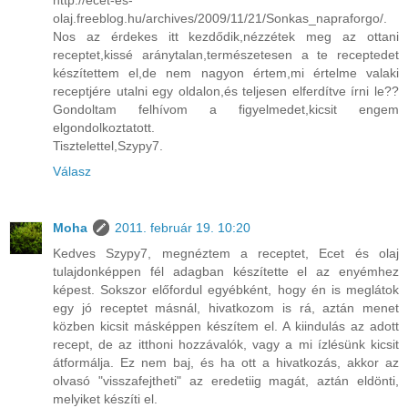
olaj.freeblog.hu/archives/2009/11/21/Sonkas_napraforgo/.
Nos az érdekes itt kezdődik,nézzétek meg az ottani
receptet,kissé aránytalan,természetesen a te receptedet
készítettem el,de nem nagyon értem,mi értelme valaki
receptjére utalni egy oldalon,és teljesen elferdítve írni le??
Gondoltam felhívom a figyelmedet,kicsit engem
elgondolkoztatott.
Tisztelettel,Szypy7.
Válasz
Moha
2011. február 19. 10:20
Kedves Szypy7, megnéztem a receptet, Ecet és olaj
tulajdonképpen fél adagban készítette el az enyémhez
képest. Sokszor előfordul egyébként, hogy én is meglátok
egy jó receptet másnál, hivatkozom is rá, aztán menet
közben kicsit másképpen készítem el. A kiindulás az adott
recept, de az itthoni hozzávalók, vagy a mi ízlésünk kicsit
átformálja. Ez nem baj, és ha ott a hivatkozás, akkor az
olvasó "visszafejtheti" az eredetiig magát, aztán eldönti,
melyiket készíti el.