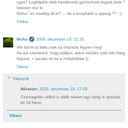
ugye? Legfeljebb több kandirozott gyümölcsöt tegyek bele ?
Istenien néz ki.
Moha ! ez meddig áll el? --- kb a konyhától a speizig ?? :-)
Válasz
Moha
2009. december 13. 21:25
Viki bármi jó bele,csak az összsúly legyen meg!
Ha azt szeretnéd, hogy elálljon, akkor kihűlés után két réteg
folpack, + zacskó és be a mélyhűtőbe:))
Válasz
Válaszok
Névtelen
2025. december 23. 17:03
Csomagolás nélkül is elállt nekem egy hétig is speizba,
kb 18 fokon.
Válasz