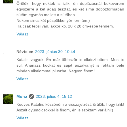
Örülök, hogy nektek is ízlik, én duplázásnál bekeverem
egyszerre a két adag tésztát, és két sima dobozformában
sütöm egymás mellett a sütőben.
Nekem sincs két püspökkenyér formám:)
Ha csak tepsi van, akkor kb. 20 x 28 cm-esbe tenném.
Válasz
Névtelen
2023. június 30. 10:44
Katalin vagyok! Én már többször is elkészítettem. Most is
sül. Ananász kockát és saját aszalványt is raktam bele
minden alkalommal pluszba. Nagyon finom!
Válasz
Moha
2023. július 4. 15:12
Kedves Katalin, köszönöm a visszajelzést, örülök, hogy ízlik!
Aszalt gyümölcsökkel is finom, én is szoktam variálni:)
Válasz