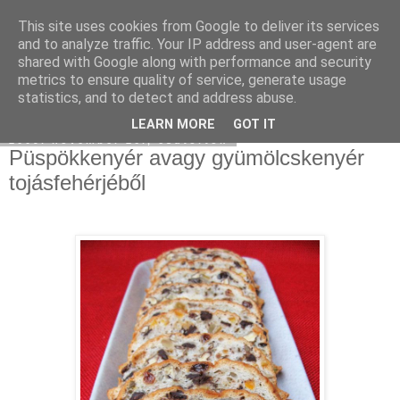
This site uses cookies from Google to deliver its services
Moha Konyha
and to analyze traffic. Your IP address and user-agent are
shared with Google along with performance and security
metrics to ensure quality of service, generate usage
statistics, and to detect and address abuse.
▼
LEARN MORE
GOT IT
2009. november 26., csütörtök
Püspökkenyér avagy gyümölcskenyér
tojásfehérjéből