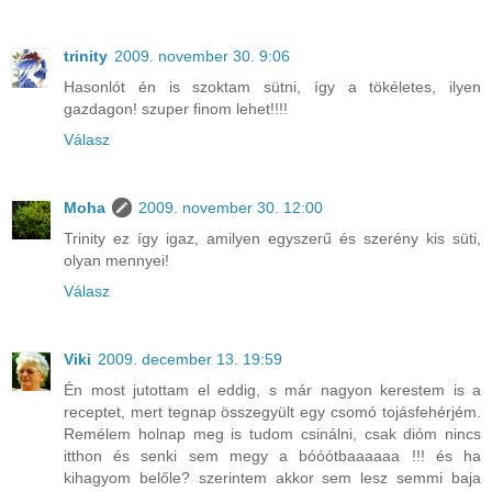
trinity
2009. november 30. 9:06
Hasonlót én is szoktam sütni, így a tökéletes, ilyen
gazdagon! szuper finom lehet!!!!
Válasz
Moha
2009. november 30. 12:00
Trinity ez így igaz, amilyen egyszerű és szerény kis süti,
olyan mennyei!
Válasz
Viki
2009. december 13. 19:59
Én most jutottam el eddig, s már nagyon kerestem is a
receptet, mert tegnap összegyült egy csomó tojásfehérjém.
Remélem holnap meg is tudom csinálni, csak dióm nincs
itthon és senki sem megy a bóóótbaaaaaa !!! és ha
kihagyom belőle? szerintem akkor sem lesz semmi baja