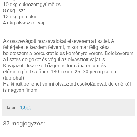
10 dkg cukrozott gyümölcs
8 dkg liszt
12 dkg porcukor
4 dkg olvasztott vaj
Az összevágott hozzávalókat elkeverem a liszttel. A
fehérjéket elkezdem felverni, mikor már félig kész,
beleteszem a porcukrot is és keményre verem. Belekeverem
a lisztes dolgokat és végül az olvasztott vajat is.
Kivajazott, lisztezett őzgerinc formába öntöm és
előmelegített sütőben 180 fokon 25- 30 percig sütöm.
(tűpróba!)
Ha kihűlt be lehet vonni olvasztott csokoládéval, de enélkül
is nagyon finom.
dátum:
10:51
37 megjegyzés: