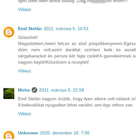
Igen,ízlett.Nem tartott sokáig :)Jajjj,nagggggyon finom!!!
Válasz
Emil Stefán
2011. március 5. 10:51
Sziasztok!
Megsütöttem,Isteni lett,ez az első püspökkenyerem.Egész
dióm nem volt,ezért daráltat szórtam bele és aszalt
sárgabarackot és persze két fajta csokit!A gyerekeimnek is
nagyon bejött!Köszönöm a receptet!
Válasz
Moha
2011. március 5. 22:58
Emil Stefán nagyon örülök, hogy ilyen sikere volt nálatok is!
A belevalókat nyugodtan lehet variálni, ami épp otthon van.
Válasz
Unknown
2020. december 16. 7:06