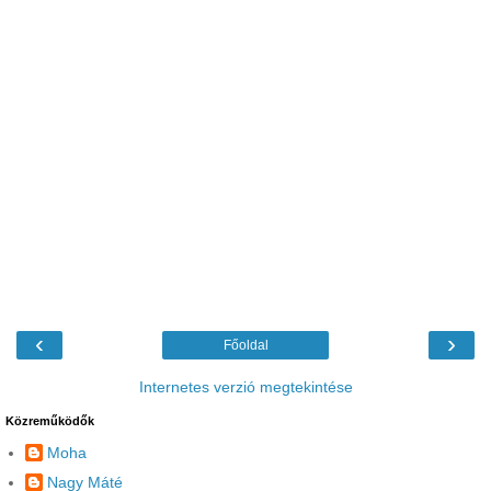
‹
›
Főoldal
Internetes verzió megtekintése
Közreműködők
Moha
Nagy Máté