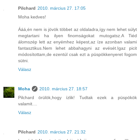
Pilchard
2010. március 27. 17:05
Moha kedves!
Ááá,én nem is jövök többet az oldaladra,így nem lehet súlyt
megtartani ha ilyen finomságokat mutogatsz.A Tiéd
álomszép lett az enyémhez képest,az íze azonban valami
fantasztikus.Nem lehet abbahagyni az evését.Igaz picit
módosítottam,de ezentúl csak ezt a püspökkenyeret fogom
sütni.
Válasz
Moha
2010. március 27. 18:57
Pilchard örülök,hogy ízlik! Tudtak ezek a püspökök
valamit....
Válasz
Pilchard
2010. március 27. 21:32