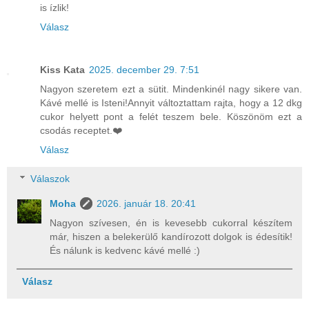
is ízlik!
Válasz
Kiss Kata
2025. december 29. 7:51
Nagyon szeretem ezt a sütit. Mindenkinél nagy sikere van.
Kávé mellé is Isteni!Annyit változtattam rajta, hogy a 12 dkg
cukor helyett pont a felét teszem bele. Köszönöm ezt a
csodás receptet.❤️
Válasz
Válaszok
Moha
2026. január 18. 20:41
Nagyon szívesen, én is kevesebb cukorral készítem
már, hiszen a belekerülő kandírozott dolgok is édesítik!
És nálunk is kedvenc kávé mellé :)
Válasz