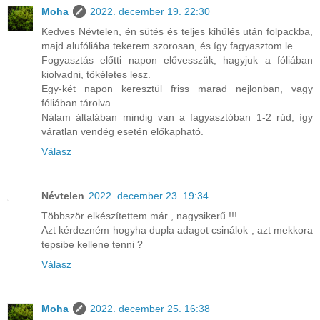
Moha
2022. december 19. 22:30
Kedves Névtelen, én sütés és teljes kihűlés után folpackba,
majd alufóliába tekerem szorosan, és így fagyasztom le.
Fogyasztás előtti napon elővesszük, hagyjuk a fóliában
kiolvadni, tökéletes lesz.
Egy-két napon keresztül friss marad nejlonban, vagy
fóliában tárolva.
Nálam általában mindig van a fagyasztóban 1-2 rúd, így
váratlan vendég esetén előkapható.
Válasz
Névtelen
2022. december 23. 19:34
Többször elkészítettem már , nagysikerű !!!
Azt kérdezném hogyha dupla adagot csinálok , azt mekkora
tepsibe kellene tenni ?
Válasz
Moha
2022. december 25. 16:38