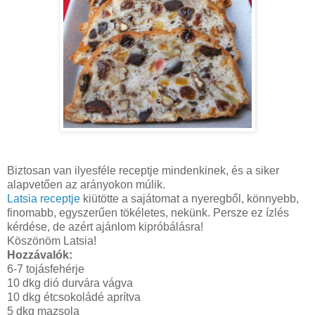
Biztosan van ilyesféle receptje mindenkinek, és a siker
alapvetően az arányokon múlik.
Latsia receptje
kiütötte a sajátomat a nyeregből, könnyebb,
finomabb, egyszerűen tökéletes, nekünk. Persze ez ízlés
kérdése, de azért ajánlom kipróbálásra!
Köszönöm Latsia!
Hozzávalók:
6-7 tojásfehérje
10 dkg dió durvára vágva
10 dkg étcsokoládé aprítva
5 dkg mazsola