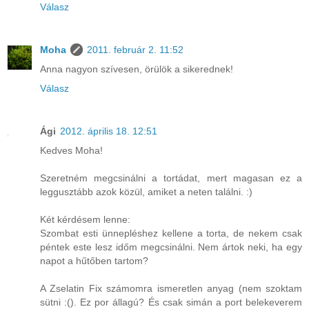
Válasz
Moha
2011. február 2. 11:52
Anna nagyon szívesen, örülök a sikerednek!
Válasz
Ági
2012. április 18. 12:51
Kedves Moha!
Szeretném megcsinálni a tortádat, mert magasan ez a
leggusztább azok közül, amiket a neten találni. :)
Két kérdésem lenne:
Szombat esti ünnepléshez kellene a torta, de nekem csak
péntek este lesz időm megcsinálni. Nem ártok neki, ha egy
napot a hűtőben tartom?
A Zselatin Fix számomra ismeretlen anyag (nem szoktam
sütni :(). Ez por állagú? És csak simán a port belekeverem