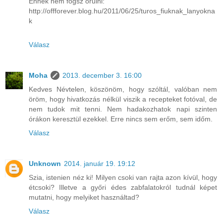
Ennek nem fogsz örülni:
http://offforever.blog.hu/2011/06/25/turos_fiuknak_lanyokna
k
Válasz
Moha
2013. december 3. 16:00
Kedves Névtelen, köszönöm, hogy szóltál, valóban nem
öröm, hogy hivatkozás nélkül viszik a recepteket fotóval, de
nem tudok mit tenni. Nem hadakozhatok napi szinten
órákon keresztül ezekkel. Erre nincs sem erőm, sem időm.
Válasz
Unknown
2014. január 19. 19:12
Szia, istenien néz ki! Milyen csoki van rajta azon kívül, hogy
étcsoki? Illetve a győri édes zabfalatokról tudnál képet
mutatni, hogy melyiket használtad?
Válasz