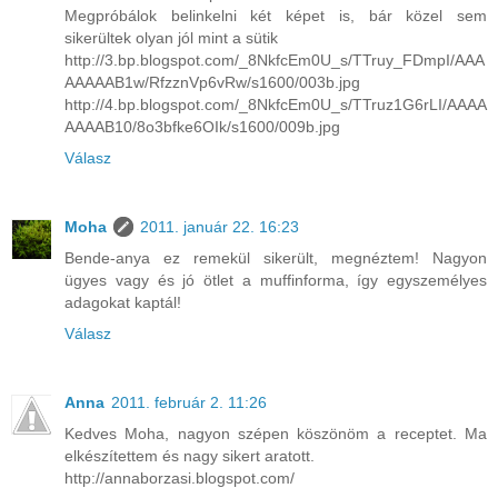
Megpróbálok belinkelni két képet is, bár közel sem
sikerültek olyan jól mint a sütik
http://3.bp.blogspot.com/_8NkfcEm0U_s/TTruy_FDmpI/AAA
AAAAAB1w/RfzznVp6vRw/s1600/003b.jpg
http://4.bp.blogspot.com/_8NkfcEm0U_s/TTruz1G6rLI/AAAA
AAAAB10/8o3bfke6OIk/s1600/009b.jpg
Válasz
Moha
2011. január 22. 16:23
Bende-anya ez remekül sikerült, megnéztem! Nagyon
ügyes vagy és jó ötlet a muffinforma, így egyszemélyes
adagokat kaptál!
Válasz
Anna
2011. február 2. 11:26
Kedves Moha, nagyon szépen köszönöm a receptet. Ma
elkészítettem és nagy sikert aratott.
http://annaborzasi.blogspot.com/