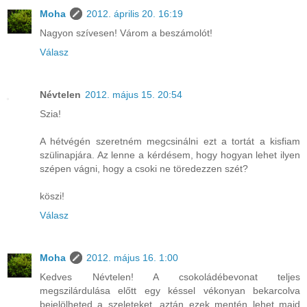
Moha
2012. április 20. 16:19
Nagyon szívesen! Várom a beszámolót!
Válasz
Névtelen
2012. május 15. 20:54
Szia!
A hétvégén szeretném megcsinálni ezt a tortát a kisfiam
szülinapjára. Az lenne a kérdésem, hogy hogyan lehet ilyen
szépen vágni, hogy a csoki ne töredezzen szét?
köszi!
Válasz
Moha
2012. május 16. 1:00
Kedves Névtelen! A csokoládébevonat teljes
megszilárdulása előtt egy késsel vékonyan bekarcolva
bejelölheted a szeleteket, aztán ezek mentén lehet majd