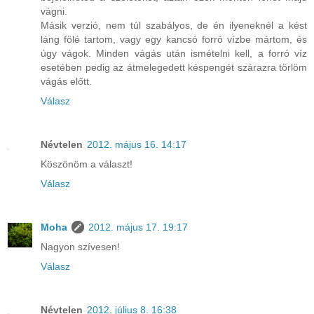
vágni.
Másik verzió, nem túl szabályos, de én ilyeneknél a kést
láng fölé tartom, vagy egy kancsó forró vízbe mártom, és
úgy vágok. Minden vágás után ismételni kell, a forró víz
esetében pedig az átmelegedett késpengét szárazra törlöm
vágás előtt.
Válasz
Névtelen
2012. május 16. 14:17
Köszönöm a választ!
Válasz
Moha
2012. május 17. 19:17
Nagyon szívesen!
Válasz
Névtelen
2012. július 8. 16:38