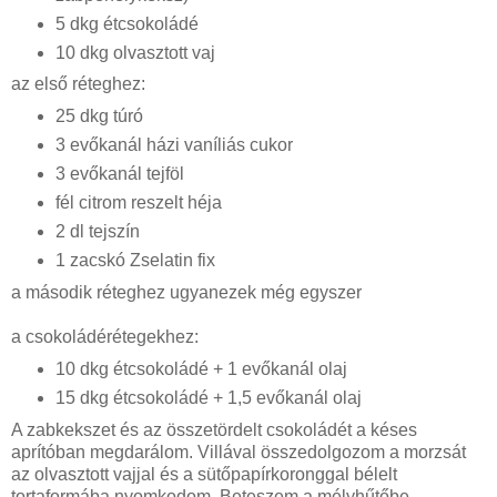
5 dkg étcsokoládé
10 dkg olvasztott vaj
az első réteghez:
25 dkg túró
3 evőkanál házi vaníliás cukor
3 evőkanál tejföl
fél citrom reszelt héja
2 dl tejszín
1 zacskó Zselatin fix
a második réteghez ugyanezek még egyszer
a csokoládérétegekhez:
10 dkg étcsokoládé + 1 evőkanál olaj
15 dkg étcsokoládé + 1,5 evőkanál olaj
A zabkekszet és az összetördelt csokoládét a késes
aprítóban megdarálom. Villával összedolgozom a morzsát
az olvasztott vajjal és a sütőpapírkoronggal bélelt
tortaformába nyomkodom. Beteszem a mélyhűtőbe.