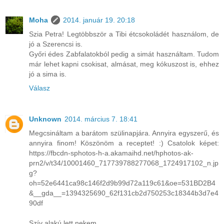
Moha
2014. január 19. 20:18
Szia Petra! Legtöbbször a Tibi étcsokoládét használom, de
jó a Szerencsi is.
Győri édes Zabfalatokból pedig a simát használtam. Tudom
már lehet kapni csokisat, almásat, meg kókuszost is, ehhez
jó a sima is.
Válasz
Unknown
2014. március 7. 18:41
Megcsináltam a barátom szülinapjára. Annyira egyszerű, és
annyira finom! Köszönöm a receptet! :) Csatolok képet:
https://fbcdn-sphotos-h-a.akamaihd.net/hphotos-ak-
prn2/v/t34/10001460_717739788277068_1724917102_n.jp
g?
oh=52e6441ca98c146f2d9b99d72a119c61&oe=531BD2B4
&__gda__=1394325690_62f131cb2d750253c18344b3d7e4
90df
Szív alakú lett nekem.