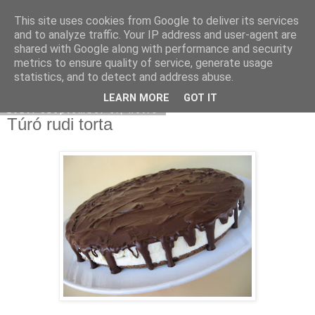
This site uses cookies from Google to deliver its services
Moha Konyha
and to analyze traffic. Your IP address and user-agent are
shared with Google along with performance and security
metrics to ensure quality of service, generate usage
statistics, and to detect and address abuse.
▼
LEARN MORE
GOT IT
2010. szeptember 6., hétfő
Túró rudi torta