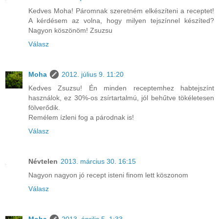
Kedves Moha! Páromnak szeretném elkészíteni a receptet!
A kérdésem az volna, hogy milyen tejszínnel készíted?
Nagyon köszönöm! Zsuzsu
Válasz
Moha
2012. július 9. 11:20
Kedves Zsuzsu! Én minden receptemhez habtejszínt
használok, ez 30%-os zsírtartalmú, jól behűtve tökéletesen
fölverődik.
Remélem ízleni fog a párodnak is!
Válasz
Névtelen
2013. március 30. 16:15
Nagyon nagyon jó recept isteni finom lett köszonom
Válasz
Moha
2013. április 5. 1:33