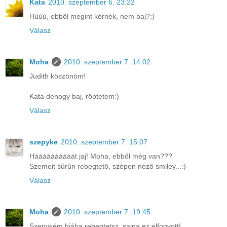
Kata
2010. szeptember 6. 23:22
Húúú, ebből megint kérnék, nem baj?:)
Válasz
Moha
2010. szeptember 7. 14:02
Judith köszönöm!
Kata dehogy baj, röptetem:)
Válasz
szepyke
2010. szeptember 7. 15:07
Háááááááááát jaj! Moha, ebből még van???
Szemeit sűrűn rebegtető, szépen néző smiley...:)
Válasz
Moha
2010. szeptember 7. 19:45
Szepykém hiába rebegtetsz, sajna ez elfogyott!