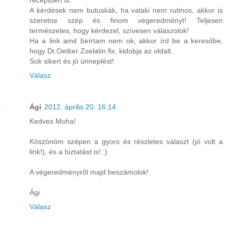
A kérdések nem butuskák, ha valaki nem rutinos, akkor is
szeretne szép és finom végeredményt! Teljesen
természetes, hogy kérdezel, szívesen válaszolok!
Ha a link amit beírtam nem ok, akkor írd be a keresőbe,
hogy Dr.Oetker Zselatin fix, kidobja az oldalt.
Sok sikert és jó ünneplést!
Válasz
Ági
2012. április 20. 16:14
Kedves Moha!
Köszönöm szépen a gyors és részletes választ (jó volt a
link!), és a biztatást is! :)
A végeredményről majd beszámolok!
Ági
Válasz