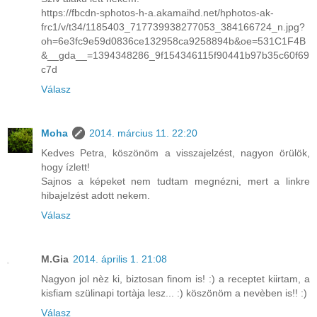
https://fbcdn-sphotos-h-a.akamaihd.net/hphotos-ak-
frc1/v/t34/1185403_717739938277053_384166724_n.jpg?
oh=6e3fc9e59d0836ce132958ca9258894b&oe=531C1F4B
&__gda__=1394348286_9f154346115f90441b97b35c60f69
c7d
Válasz
Moha
2014. március 11. 22:20
Kedves Petra, köszönöm a visszajelzést, nagyon örülök,
hogy ízlett!
Sajnos a képeket nem tudtam megnézni, mert a linkre
hibajelzést adott nekem.
Válasz
M.Gia
2014. április 1. 21:08
Nagyon jol nèz ki, biztosan finom is! :) a receptet kiirtam, a
kisfiam szülinapi tortàja lesz... :) köszönöm a nevèben is!! :)
Válasz