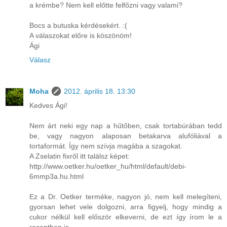
a krémbe? Nem kell előtte felfőzni vagy valami?
Bocs a butuska kérdésekért. :(
A válaszokat előre is köszönöm!
Ági
Válasz
Moha
2012. április 18. 13:30
Kedves Ági!
Nem árt neki egy nap a hűtőben, csak tortabúrában tedd
be, vagy nagyon alaposan betakarva alufóliával a
tortaformát. Így nem szívja magába a szagokat.
A Zselatin fixről itt találsz képet:
http://www.oetker.hu/oetker_hu/html/default/debi-
6mmp3a.hu.html
Ez a Dr. Oetker terméke, nagyon jó, nem kell melegíteni,
gyorsan lehet vele dolgozni, arra figyelj, hogy mindig a
cukor nélkül kell először elkeverni, de ezt így írom le a
receptben is.