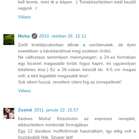
kell lennie, mint itt a képen. :) Tortakészítésben totál kezdő
vagyok. :/
Válasz
Moha
2010. október 26. 15:12
Zsófi kristálycukorban állnak a vaníliarudak, de ilyen
esetekben a kávédarálóval meg szoktam őrölni.
Ne változtass semmilyen mennyiségen, a 24-es formában
egy kicsivel magasabb tortát fogsz kapni, és ugyanolyan
tökéletes lesz:) Ez a 26-osban készült kb. 4-5 cm magas
volt, a tiéd legalább magasabb lesz!
Sok sikert hozzá, remélem ízleni fog az ünnepeltnek!
Válasz
Zuzmó
2011. január 22. 15:57
Kedves Moha! Köszönöm az expressz receptet,
elkészítettem minitorták formájában.
Egy 12 darabos muffinformát használtam, így elég volt a
hozzávalók fele. Szuper lett!