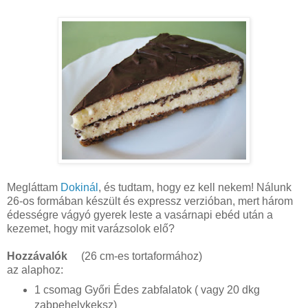
Megláttam
Dokinál
, és tudtam, hogy ez kell nekem! Nálunk
26-os formában készült és expressz verzióban, mert három
édességre vágyó gyerek leste a vasárnapi ebéd után a
kezemet, hogy mit varázsolok elő?
Hozzávalók
(26 cm-es tortaformához)
az alaphoz:
1 csomag Győri Édes zabfalatok ( vagy 20 dkg
zabpehelykeksz)