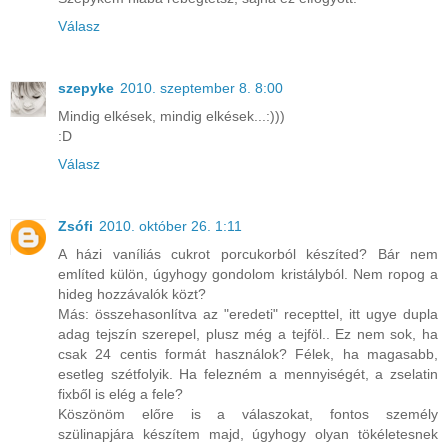
Válasz
szepyke
2010. szeptember 8. 8:00
Mindig elkések, mindig elkések...:)))
:D
Válasz
Zsófi
2010. október 26. 1:11
A házi vaníliás cukrot porcukorból készíted? Bár nem
említed külön, úgyhogy gondolom kristályból. Nem ropog a
hideg hozzávalók közt?
Más: összehasonlítva az "eredeti" recepttel, itt ugye dupla
adag tejszín szerepel, plusz még a tejföl.. Ez nem sok, ha
csak 24 centis formát használok? Félek, ha magasabb,
esetleg szétfolyik. Ha felezném a mennyiségét, a zselatin
fixből is elég a fele?
Köszönöm előre is a válaszokat, fontos személy
szülinapjára készítem majd, úgyhogy olyan tökéletesnek