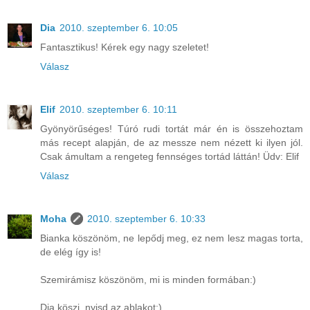
Dia
2010. szeptember 6. 10:05
Fantasztikus! Kérek egy nagy szeletet!
Válasz
Elif
2010. szeptember 6. 10:11
Gyönyörűséges! Túró rudi tortát már én is összehoztam
más recept alapján, de az messze nem nézett ki ilyen jól.
Csak ámultam a rengeteg fennséges tortád láttán! Üdv: Elif
Válasz
Moha
2010. szeptember 6. 10:33
Bianka köszönöm, ne lepődj meg, ez nem lesz magas torta,
de elég így is!
Szemirámisz köszönöm, mi is minden formában:)
Dia köszi, nyisd az ablakot:)