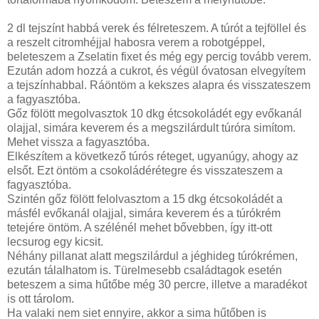
2 dl tejszínt habbá verek és félreteszem. A túrót a tejföllel és
a reszelt citromhéjjal habosra verem a robotgéppel,
beleteszem a Zselatin fixet és még egy percig tovább verem.
Ezután adom hozzá a cukrot, és végül óvatosan elvegyítem
a tejszínhabbal. Ráöntöm a kekszes alapra és visszateszem
a fagyasztóba.
Gőz fölött megolvasztok 10 dkg étcsokoládét egy evőkanál
olajjal, simára keverem és a megszilárdult túróra simítom.
Mehet vissza a fagyasztóba.
Elkészítem a következő túrós réteget, ugyanúgy, ahogy az
elsőt. Ezt öntöm a csokoládérétegre és visszateszem a
fagyasztóba.
Szintén gőz fölött felolvasztom a 15 dkg étcsokoládét a
másfél evőkanál olajjal, simára keverem és a túrókrém
tetejére öntöm. A szélénél mehet bővebben, így itt-ott
lecsurog egy kicsit.
Néhány pillanat alatt megszilárdul a jéghideg túrókrémen,
ezután tálalhatom is. Türelmesebb családtagok esetén
beteszem a sima hűtőbe még 30 percre, illetve a maradékot
is ott tárolom.
Ha valaki nem siet ennyire, akkor a sima hűtőben is