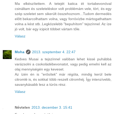
Ma elkészítettem. A tetejét katica ét tortabevonóval
csináltam és szeleteléskor volt problémám vele, tört, és egy
szép szeletet sem sikerült összehoznom...Tudom dermedés
előtt bekarcolhattam volna, vagy forróvízbe mártogathattam
volna a kést stb..Legközelebb "bepuhítom" tejszínnel. Az íze
jó volt, bár egy icipicit többet vártam tőle.
Válasz
Moha
2013. szeptember 4. 22:47
Kedves Musai a tejszínnel valóban lehet kissé puhábbá
varázsolni a csokoládébevonatot, vagy pedig emelni kell az
olaj mennyiségén egy keveset.
Az ízén én is "erősítek" már régóta, mindig kerül bele
citromlé is, és sokkal több reszelt citromhéj. Így intenzívebb,
savanykásabb lesz a túrós rész.
Válasz
Névtelen
2013. december 3. 15:41