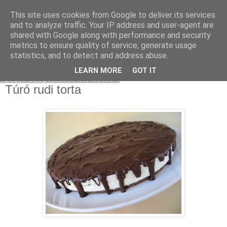
This site uses cookies from Google to deliver its services
Moha Konyha
and to analyze traffic. Your IP address and user-agent are
shared with Google along with performance and security
metrics to ensure quality of service, generate usage
statistics, and to detect and address abuse.
▼
LEARN MORE
GOT IT
2010. szeptember 6., hétfő
Túró rudi torta