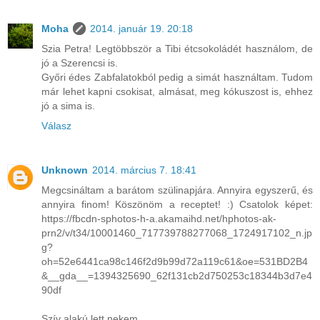
Moha
2014. január 19. 20:18
Szia Petra! Legtöbbször a Tibi étcsokoládét használom, de
jó a Szerencsi is.
Győri édes Zabfalatokból pedig a simát használtam. Tudom
már lehet kapni csokisat, almásat, meg kókuszost is, ehhez
jó a sima is.
Válasz
Unknown
2014. március 7. 18:41
Megcsináltam a barátom szülinapjára. Annyira egyszerű, és
annyira finom! Köszönöm a receptet! :) Csatolok képet:
https://fbcdn-sphotos-h-a.akamaihd.net/hphotos-ak-
prn2/v/t34/10001460_717739788277068_1724917102_n.jp
g?
oh=52e6441ca98c146f2d9b99d72a119c61&oe=531BD2B4
&__gda__=1394325690_62f131cb2d750253c18344b3d7e4
90df
Szív alakú lett nekem.