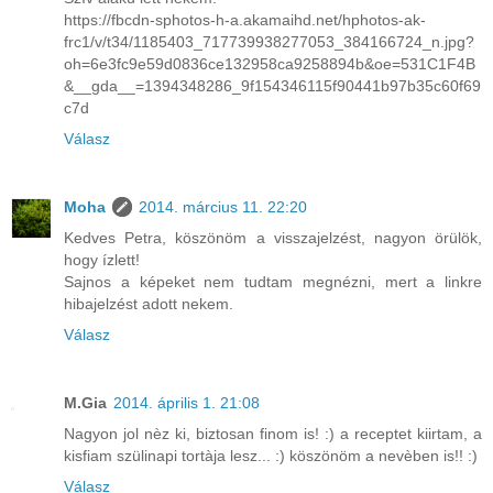
https://fbcdn-sphotos-h-a.akamaihd.net/hphotos-ak-
frc1/v/t34/1185403_717739938277053_384166724_n.jpg?
oh=6e3fc9e59d0836ce132958ca9258894b&oe=531C1F4B
&__gda__=1394348286_9f154346115f90441b97b35c60f69
c7d
Válasz
Moha
2014. március 11. 22:20
Kedves Petra, köszönöm a visszajelzést, nagyon örülök,
hogy ízlett!
Sajnos a képeket nem tudtam megnézni, mert a linkre
hibajelzést adott nekem.
Válasz
M.Gia
2014. április 1. 21:08
Nagyon jol nèz ki, biztosan finom is! :) a receptet kiirtam, a
kisfiam szülinapi tortàja lesz... :) köszönöm a nevèben is!! :)
Válasz