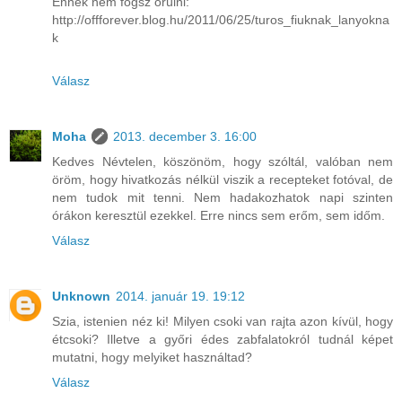
Ennek nem fogsz örülni:
http://offforever.blog.hu/2011/06/25/turos_fiuknak_lanyokna
k
Válasz
Moha
2013. december 3. 16:00
Kedves Névtelen, köszönöm, hogy szóltál, valóban nem
öröm, hogy hivatkozás nélkül viszik a recepteket fotóval, de
nem tudok mit tenni. Nem hadakozhatok napi szinten
órákon keresztül ezekkel. Erre nincs sem erőm, sem időm.
Válasz
Unknown
2014. január 19. 19:12
Szia, istenien néz ki! Milyen csoki van rajta azon kívül, hogy
étcsoki? Illetve a győri édes zabfalatokról tudnál képet
mutatni, hogy melyiket használtad?
Válasz