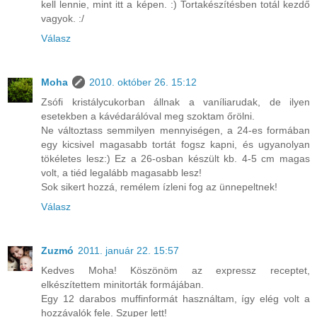
kell lennie, mint itt a képen. :) Tortakészítésben totál kezdő
vagyok. :/
Válasz
Moha
2010. október 26. 15:12
Zsófi kristálycukorban állnak a vaníliarudak, de ilyen
esetekben a kávédarálóval meg szoktam őrölni.
Ne változtass semmilyen mennyiségen, a 24-es formában
egy kicsivel magasabb tortát fogsz kapni, és ugyanolyan
tökéletes lesz:) Ez a 26-osban készült kb. 4-5 cm magas
volt, a tiéd legalább magasabb lesz!
Sok sikert hozzá, remélem ízleni fog az ünnepeltnek!
Válasz
Zuzmó
2011. január 22. 15:57
Kedves Moha! Köszönöm az expressz receptet,
elkészítettem minitorták formájában.
Egy 12 darabos muffinformát használtam, így elég volt a
hozzávalók fele. Szuper lett!