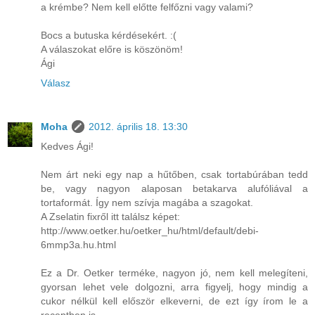
a krémbe? Nem kell előtte felfőzni vagy valami?
Bocs a butuska kérdésekért. :(
A válaszokat előre is köszönöm!
Ági
Válasz
Moha
2012. április 18. 13:30
Kedves Ági!
Nem árt neki egy nap a hűtőben, csak tortabúrában tedd
be, vagy nagyon alaposan betakarva alufóliával a
tortaformát. Így nem szívja magába a szagokat.
A Zselatin fixről itt találsz képet:
http://www.oetker.hu/oetker_hu/html/default/debi-
6mmp3a.hu.html
Ez a Dr. Oetker terméke, nagyon jó, nem kell melegíteni,
gyorsan lehet vele dolgozni, arra figyelj, hogy mindig a
cukor nélkül kell először elkeverni, de ezt így írom le a
receptben is.