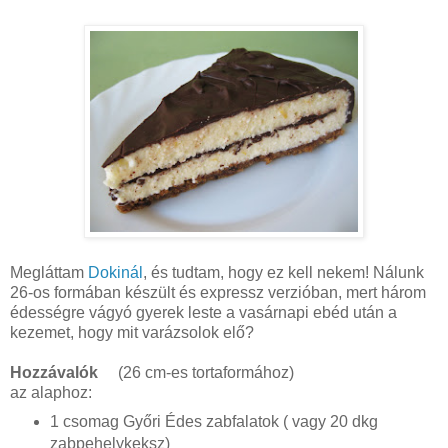
Megláttam
Dokinál
, és tudtam, hogy ez kell nekem! Nálunk
26-os formában készült és expressz verzióban, mert három
édességre vágyó gyerek leste a vasárnapi ebéd után a
kezemet, hogy mit varázsolok elő?
Hozzávalók
(26 cm-es tortaformához)
az alaphoz:
1 csomag Győri Édes zabfalatok ( vagy 20 dkg
zabpehelykeksz)