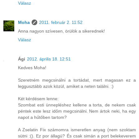
Válasz
Moha
2011. február 2. 11:52
Anna nagyon szívesen, örülök a sikerednek!
Válasz
Ági
2012. április 18. 12:51
Kedves Moha!
Szeretném megcsinálni a tortádat, mert magasan ez a
leggusztább azok közül, amiket a neten találni. :)
Két kérdésem lenne:
Szombat esti ünnepléshez kellene a torta, de nekem csak
péntek este lesz időm megcsinálni. Nem ártok neki, ha egy
napot a hűtőben tartom?
A Zselatin Fix számomra ismeretlen anyag (nem szoktam
sütni :(). Ez por állagú? És csak simán a port belekeverem