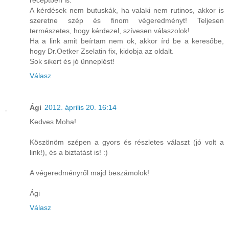
A kérdések nem butuskák, ha valaki nem rutinos, akkor is
szeretne szép és finom végeredményt! Teljesen
természetes, hogy kérdezel, szívesen válaszolok!
Ha a link amit beírtam nem ok, akkor írd be a keresőbe,
hogy Dr.Oetker Zselatin fix, kidobja az oldalt.
Sok sikert és jó ünneplést!
Válasz
Ági
2012. április 20. 16:14
Kedves Moha!
Köszönöm szépen a gyors és részletes választ (jó volt a
link!), és a biztatást is! :)
A végeredményről majd beszámolok!
Ági
Válasz