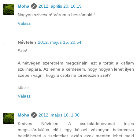
Moha
2012. április 20. 16:19
Nagyon szívesen! Várom a beszámolót!
Válasz
Névtelen
2012. május 15. 20:54
Szia!
A hétvégén szeretném megcsinálni ezt a tortát a kisfiam
szülinapjára. Az lenne a kérdésem, hogy hogyan lehet ilyen
szépen vágni, hogy a csoki ne töredezzen szét?
köszi!
Válasz
Moha
2012. május 16. 1:00
Kedves Névtelen! A csokoládébevonat teljes
megszilárdulása előtt egy késsel vékonyan bekarcolva
bejelölheted a szeleteket, aztán ezek mentén lehet majd