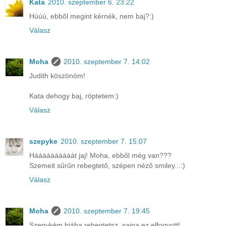
Kata
2010. szeptember 6. 23:22
Húúú, ebből megint kérnék, nem baj?:)
Válasz
Moha
2010. szeptember 7. 14:02
Judith köszönöm!
Kata dehogy baj, röptetem:)
Válasz
szepyke
2010. szeptember 7. 15:07
Háááááááááát jaj! Moha, ebből még van???
Szemeit sűrűn rebegtető, szépen néző smiley...:)
Válasz
Moha
2010. szeptember 7. 19:45
Szepykém hiába rebegtetsz, sajna ez elfogyott!