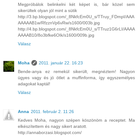
Megpróbálok belinkelni két képet is, bár közel sem
sikerültek olyan jól mint a sütik
http://3.bp.blogspot.com/_8NkfcEm0U_s/TTruy_FDmpI/AAA
AAAAAB1w/RfzznVp6vRw/s1600/003b.jpg
http://4.bp.blogspot.com/_8NkfcEm0U_s/TTruz1G6rLI/AAAA
AAAAB10/8o3bfke6OIk/s1600/009b.jpg
Válasz
Moha
2011. január 22. 16:23
Bende-anya ez remekül sikerült, megnéztem! Nagyon
ügyes vagy és jó ötlet a muffinforma, így egyszemélyes
adagokat kaptál!
Válasz
Anna
2011. február 2. 11:26
Kedves Moha, nagyon szépen köszönöm a receptet. Ma
elkészítettem és nagy sikert aratott.
http://annaborzasi.blogspot.com/