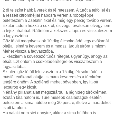
2 dl tejszínt habbá verek és félreteszem. A túrót a tejföllel és
a reszelt citromhéjjal habosra verem a robotgéppel,
beleteszem a Zselatin fixet és még egy percig tovább verem.
Ezután adom hozzá a cukrot, és végül óvatosan elvegyítem
a tejszínhabbal. Ráöntöm a kekszes alapra és visszateszem
a fagyasztóba.
Gőz fölött megolvasztok 10 dkg étcsokoládét egy evőkanál
olajjal, simára keverem és a megszilárdult túróra simítom.
Mehet vissza a fagyasztóba.
Elkészítem a következő túrós réteget, ugyanúgy, ahogy az
elsőt. Ezt öntöm a csokoládérétegre és visszateszem a
fagyasztóba.
Szintén gőz fölött felolvasztom a 15 dkg étcsokoládét a
másfél evőkanál olajjal, simára keverem és a túrókrém
tetejére öntöm. A szélénél mehet bővebben, így itt-ott
lecsurog egy kicsit.
Néhány pillanat alatt megszilárdul a jéghideg túrókrémen,
ezután tálalhatom is. Türelmesebb családtagok esetén
beteszem a sima hűtőbe még 30 percre, illetve a maradékot
is ott tárolom.
Ha valaki nem siet ennyire, akkor a sima hűtőben is