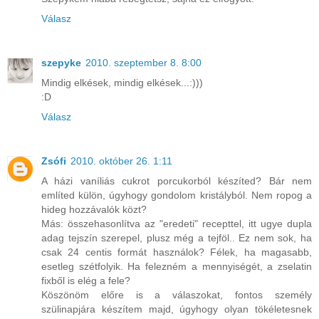
Válasz
szepyke
2010. szeptember 8. 8:00
Mindig elkések, mindig elkések...:)))
:D
Válasz
Zsófi
2010. október 26. 1:11
A házi vaníliás cukrot porcukorból készíted? Bár nem
említed külön, úgyhogy gondolom kristályból. Nem ropog a
hideg hozzávalók közt?
Más: összehasonlítva az "eredeti" recepttel, itt ugye dupla
adag tejszín szerepel, plusz még a tejföl.. Ez nem sok, ha
csak 24 centis formát használok? Félek, ha magasabb,
esetleg szétfolyik. Ha felezném a mennyiségét, a zselatin
fixből is elég a fele?
Köszönöm előre is a válaszokat, fontos személy
szülinapjára készítem majd, úgyhogy olyan tökéletesnek