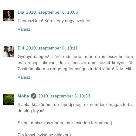
Dia
2010. szeptember 6. 10:05
Fantasztikus! Kérek egy nagy szeletet!
Válasz
Elif
2010. szeptember 6. 10:11
Gyönyörűséges! Túró rudi tortát már én is összehoztam
más recept alapján, de az messze nem nézett ki ilyen jól.
Csak ámultam a rengeteg fennséges tortád láttán! Üdv: Elif
Válasz
Moha
2010. szeptember 6. 10:33
Bianka köszönöm, ne lepődj meg, ez nem lesz magas torta,
de elég így is!
Szemirámisz köszönöm, mi is minden formában:)
Dia köszi, nyisd az ablakot:)