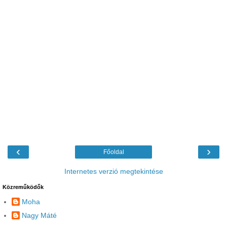
‹
›
Főoldal
Internetes verzió megtekintése
Közreműködők
Moha
Nagy Máté