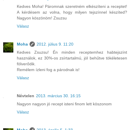
Kedves Moha! Páromnak szeretném elkészíteni a receptet!
A kérdésem az volna, hogy milyen tejszínnel készíted?
Nagyon köszönöm! Zsuzsu
Válasz
Moha
2012. július 9. 11:20
Kedves Zsuzsu! Én minden receptemhez habtejszínt
használok, ez 30%-os zsírtartalmú, jól behűtve tökéletesen
fölverődik.
Remélem ízleni fog a párodnak is!
Válasz
Névtelen
2013. március 30. 16:15
Nagyon nagyon jó recept isteni finom lett köszonom
Válasz
Moha
2013. április 5. 1:33