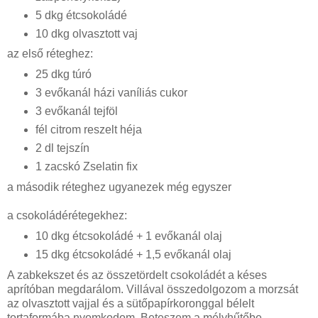
5 dkg étcsokoládé
10 dkg olvasztott vaj
az első réteghez:
25 dkg túró
3 evőkanál házi vaníliás cukor
3 evőkanál tejföl
fél citrom reszelt héja
2 dl tejszín
1 zacskó Zselatin fix
a második réteghez ugyanezek még egyszer
a csokoládérétegekhez:
10 dkg étcsokoládé + 1 evőkanál olaj
15 dkg étcsokoládé + 1,5 evőkanál olaj
A zabkekszet és az összetördelt csokoládét a késes
aprítóban megdarálom. Villával összedolgozom a morzsát
az olvasztott vajjal és a sütőpapírkoronggal bélelt
tortaformába nyomkodom. Beteszem a mélyhűtőbe.