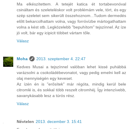
Ma elkészítettem. A tetejét katica ét tortabevonóval
csináltam és szeleteléskor volt problémám vele, tört, és egy
szép szeletet sem sikerült összehoznom...Tudom dermedés
előtt bekarcolhattam volna, vagy forróvízbe mártogathattam
volna a kést stb..Legközelebb "bepuhítom" tejszínnel. Az íze
jó volt, bár egy icipicit többet vártam tőle.
Válasz
Moha
2013. szeptember 4. 22:47
Kedves Musai a tejszínnel valóban lehet kissé puhábbá
varázsolni a csokoládébevonatot, vagy pedig emelni kell az
olaj mennyiségén egy keveset.
Az ízén én is "erősítek" már régóta, mindig kerül bele
citromlé is, és sokkal több reszelt citromhéj. Így intenzívebb,
savanykásabb lesz a túrós rész.
Válasz
Névtelen
2013. december 3. 15:41