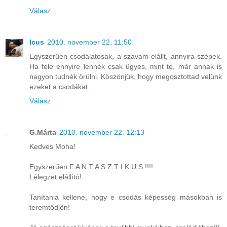
Válasz
Icus
2010. november 22. 11:50
Egyszerűen csodálatosak, a szavam elállt, annyira szépek.
Ha fele ennyire lennék csak ügyes, mint te, már annak is
nagyon tudnék örülni. Köszönjük, hogy megosztottad velünk
ezeket a csodákat.
Válasz
G.Márta
2010. november 22. 12:13
Kedves Moha!
Egyszerűen F A N T A S Z T I K U S !!!!
Lélegzet elállító!
Tanítania kellene, hogy e csodás képesség másokban is
teremtődjön!