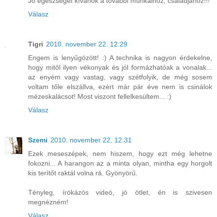
Jó egészséget kívánok a további munkáihoz, családjához!!!
Válasz
Tigri
2010. november 22. 12:29
Engem is lenyűgözött! :) A technika is nagyon érdekelne,
hogy mitől ilyen vékonyak és jól formázhatóak a vonalak...
az enyém vagy vastag, vagy szétfolyik, de még sosem
voltam tőle elszállva, ezért már pár éve nem is csinálok
mézeskalácsot! Most viszont fellelkesültem... :)
Válasz
Szemi
2010. november 22. 12:31
Ezek meseszépek, nem hiszem, hogy ezt még lehetne
fokozni... A harangon az a minta olyan, mintha egy horgolt
kis terítőt raktál volna rá. Gyönyörű.
Tényleg, írókázós videó, jó ötlet, én is szivesen
megnézném!
Válasz