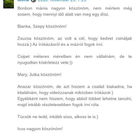
Bonbon mánia nagyon köszönöm, nem mértem még
sosem, hogy mennyi idő alatt van meg egy dísz.
Bianka, Szepy köszönöm!
Zsuzsa köszönöm, az volt a cél, hogy kedvet csináljak
hozzá:) Az írókázásról és a mázról fogok írni.
Csipet méteres méretben én nem vállalnám, de te
nyugodtan kísérletezz vele:))
Mary, Jutka köszönöm!
Anazar köszönöm, de azt hiszem a család kiakadna, ha
kitalálnám, hogy videózzanak miközben írókázok:)
Egyébként nem hiszem, hogy abból többet lehetne tanulni,
majd inkább részletesebben fogok írni róla.
Tücsök ne tedd, inkább süss, alkoss te is:)
Icus nagyon köszönöm!