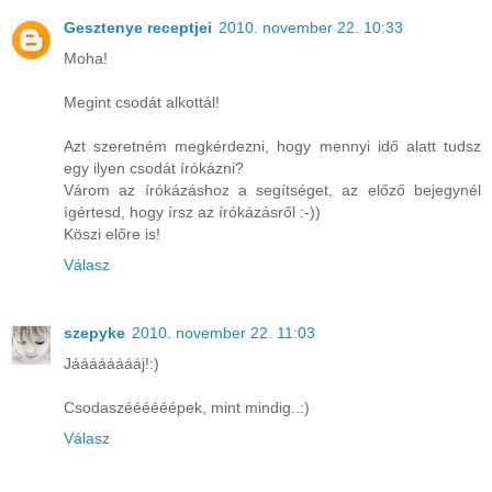
Gesztenye receptjei
2010. november 22. 10:33
Moha!
Megint csodát alkottál!
Azt szeretném megkérdezni, hogy mennyi idő alatt tudsz
egy ilyen csodát írókázni?
Várom az írókázáshoz a segítséget, az előző bejegynél
ígértesd, hogy írsz az írókázásről :-))
Köszi előre is!
Válasz
szepyke
2010. november 22. 11:03
Jááááááááj!:)
Csodaszéééééépek, mint mindig..:)
Válasz