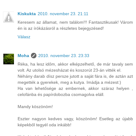
Kiskukta
2010. november 23. 21:11
Keresem az államat, nem találom!!! Fantasztikusak! Várom
én is az írókázásról a részletes bejegyzésed!
Válasz
Moha
2010. november 23. 23:33
Réka, ha lesz időm, akkor elképzelhető, de már tavaly sem
volt. Az utolsó mézesházat és koszorút 23-án vitték el.
Néhány darab dísz persze jutott a saját fára is, de aztán azt
megették a gyerekek, meg a kutya. Imádja a mézest:)
Ha van lehetősége az embernek, akkor száraz helyen ,
celofánba és papírdobozba csomagolva eláll.
Mandy köszönöm!
Eszter nagyon kedves vagy, köszönöm! Esetleg az újabb
képekből tegyél oda inkább!