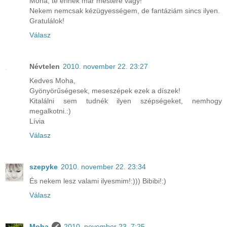
Moha, te ennek már mestere vagy!
Nekem nemcsak kézügyességem, de fantáziám sincs ilyen.
Gratulálok!
Válasz
Névtelen
2010. november 22. 23:27
Kedves Moha,
Gyönyörűségesek, meseszépek ezek a díszek!
Kitalálni sem tudnék ilyen szépségeket, nemhogy
megalkotni.:)
Lívia
Válasz
szepyke
2010. november 22. 23:34
És nekem lesz valami ilyesmim!:))) Bibibi!:)
Válasz
Moha
2010. november 23. 7:25