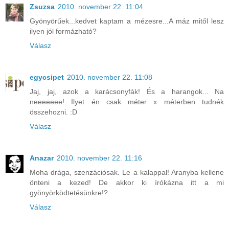
Zsuzsa
2010. november 22. 11:04
Gyönyörűek...kedvet kaptam a mézesre...A máz mitől lesz
ilyen jól formázható?
Válasz
egycsipet
2010. november 22. 11:08
Jaj, jaj, azok a karácsonyfák! És a harangok... Na
neeeeeee! Ilyet én csak méter x méterben tudnék
összehozni. :D
Válasz
Anazar
2010. november 22. 11:16
Moha drága, szenzációsak. Le a kalappal! Aranyba kellene
önteni a kezed! De akkor ki írókázna itt a mi
gyönyörködtetésünkre!?
Válasz