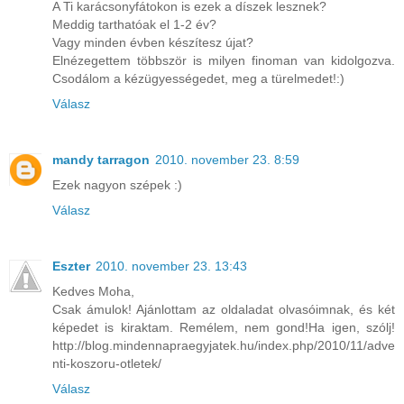
A Ti karácsonyfátokon is ezek a díszek lesznek?
Meddig tarthatóak el 1-2 év?
Vagy minden évben készítesz újat?
Elnézegettem többször is milyen finoman van kidolgozva.
Csodálom a kézügyességedet, meg a türelmedet!:)
Válasz
mandy tarragon
2010. november 23. 8:59
Ezek nagyon szépek :)
Válasz
Eszter
2010. november 23. 13:43
Kedves Moha,
Csak ámulok! Ajánlottam az oldaladat olvasóimnak, és két
képedet is kiraktam. Remélem, nem gond!Ha igen, szólj!
http://blog.mindennapraegyjatek.hu/index.php/2010/11/adve
nti-koszoru-otletek/
Válasz