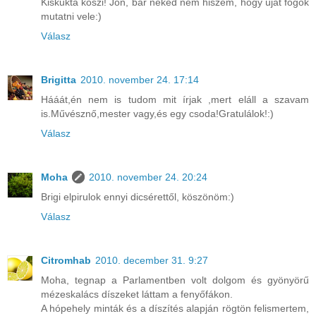
Kiskukta köszi! Jön, bár neked nem hiszem, hogy újat fogok
mutatni vele:)
Válasz
Brigitta
2010. november 24. 17:14
Hááát,én nem is tudom mit írjak ,mert eláll a szavam
is.Művésznő,mester vagy,és egy csoda!Gratulálok!:)
Válasz
Moha
2010. november 24. 20:24
Brigi elpirulok ennyi dicsérettől, köszönöm:)
Válasz
Citromhab
2010. december 31. 9:27
Moha, tegnap a Parlamentben volt dolgom és gyönyörű
mézeskalács díszeket láttam a fenyőfákon.
A hópehely minták és a díszítés alapján rögtön felismertem,