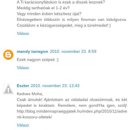
A Ti karácsonyfátokon is ezek a díszek lesznek?
Meddig tarthatóak el 1-2 év?
Vagy minden évben készítesz újat?
Elnézegettem többször is milyen finoman van kidolgozva.
Csodálom a kézügyességedet, meg a türelmedet!:)
Válasz
mandy tarragon
2010. november 23. 8:59
Ezek nagyon szépek :)
Válasz
Eszter
2010. november 23. 13:43
Kedves Moha,
Csak ámulok! Ajánlottam az oldaladat olvasóimnak, és két
képedet is kiraktam. Remélem, nem gond!Ha igen, szólj!
http://blog.mindennapraegyjatek.hu/index.php/2010/11/adve
nti-koszoru-otletek/
Válasz