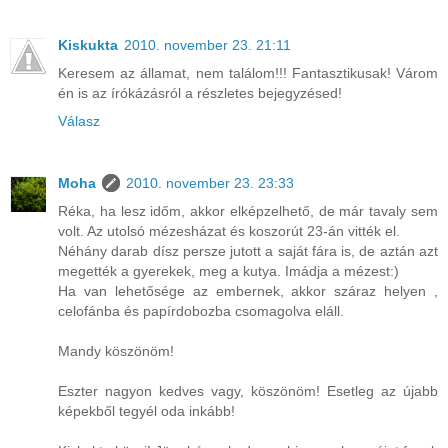
Kiskukta
2010. november 23. 21:11
Keresem az államat, nem találom!!! Fantasztikusak! Várom
én is az írókázásról a részletes bejegyzésed!
Válasz
Moha
2010. november 23. 23:33
Réka, ha lesz időm, akkor elképzelhető, de már tavaly sem
volt. Az utolsó mézesházat és koszorút 23-án vitték el.
Néhány darab dísz persze jutott a saját fára is, de aztán azt
megették a gyerekek, meg a kutya. Imádja a mézest:)
Ha van lehetősége az embernek, akkor száraz helyen ,
celofánba és papírdobozba csomagolva eláll.
Mandy köszönöm!
Eszter nagyon kedves vagy, köszönöm! Esetleg az újabb
képekből tegyél oda inkább!