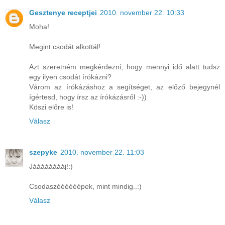
Gesztenye receptjei
2010. november 22. 10:33
Moha!
Megint csodát alkottál!
Azt szeretném megkérdezni, hogy mennyi idő alatt tudsz
egy ilyen csodát írókázni?
Várom az írókázáshoz a segítséget, az előző bejegynél
ígértesd, hogy írsz az írókázásről :-))
Köszi előre is!
Válasz
szepyke
2010. november 22. 11:03
Jááááááááj!:)
Csodaszéééééépek, mint mindig..:)
Válasz