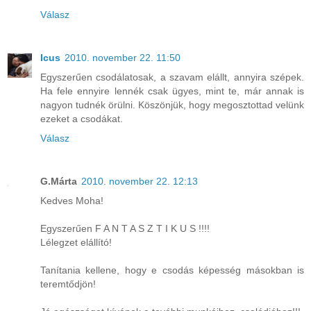
Válasz
Icus
2010. november 22. 11:50
Egyszerűen csodálatosak, a szavam elállt, annyira szépek.
Ha fele ennyire lennék csak ügyes, mint te, már annak is
nagyon tudnék örülni. Köszönjük, hogy megosztottad velünk
ezeket a csodákat.
Válasz
G.Márta
2010. november 22. 12:13
Kedves Moha!
Egyszerűen F A N T A S Z T I K U S !!!!
Lélegzet elállító!
Tanítania kellene, hogy e csodás képesség másokban is
teremtődjön!