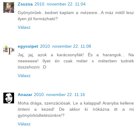
Zsuzsa
2010. november 22. 11:04
Gyönyörűek...kedvet kaptam a mézesre...A máz mitől lesz
ilyen jól formázható?
Válasz
egycsipet
2010. november 22. 11:08
Jaj, jaj, azok a karácsonyfák! És a harangok... Na
neeeeeee! Ilyet én csak méter x méterben tudnék
összehozni. :D
Válasz
Anazar
2010. november 22. 11:16
Moha drága, szenzációsak. Le a kalappal! Aranyba kellene
önteni a kezed! De akkor ki írókázna itt a mi
gyönyörködtetésünkre!?
Válasz