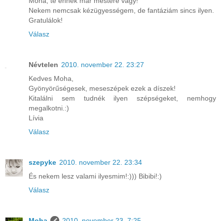
Moha, te ennek már mestere vagy!
Nekem nemcsak kézügyességem, de fantáziám sincs ilyen.
Gratulálok!
Válasz
Névtelen
2010. november 22. 23:27
Kedves Moha,
Gyönyörűségesek, meseszépek ezek a díszek!
Kitalálni sem tudnék ilyen szépségeket, nemhogy
megalkotni.:)
Lívia
Válasz
szepyke
2010. november 22. 23:34
És nekem lesz valami ilyesmim!:))) Bibibi!:)
Válasz
Moha
2010. november 23. 7:25