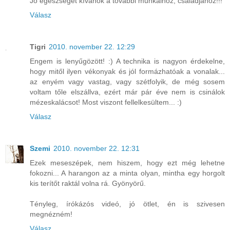
Jó egészséget kívánok a további munkáihoz, családjához!!!
Válasz
Tigri
2010. november 22. 12:29
Engem is lenyűgözött! :) A technika is nagyon érdekelne,
hogy mitől ilyen vékonyak és jól formázhatóak a vonalak...
az enyém vagy vastag, vagy szétfolyik, de még sosem
voltam tőle elszállva, ezért már pár éve nem is csinálok
mézeskalácsot! Most viszont fellelkesültem... :)
Válasz
Szemi
2010. november 22. 12:31
Ezek meseszépek, nem hiszem, hogy ezt még lehetne
fokozni... A harangon az a minta olyan, mintha egy horgolt
kis terítőt raktál volna rá. Gyönyörű.
Tényleg, írókázós videó, jó ötlet, én is szivesen
megnézném!
Válasz