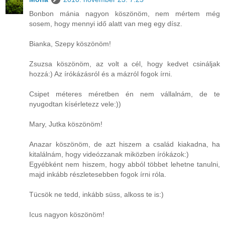
Bonbon mánia nagyon köszönöm, nem mértem még
sosem, hogy mennyi idő alatt van meg egy dísz.
Bianka, Szepy köszönöm!
Zsuzsa köszönöm, az volt a cél, hogy kedvet csináljak
hozzá:) Az írókázásról és a mázról fogok írni.
Csipet méteres méretben én nem vállalnám, de te
nyugodtan kísérletezz vele:))
Mary, Jutka köszönöm!
Anazar köszönöm, de azt hiszem a család kiakadna, ha
kitalálnám, hogy videózzanak miközben írókázok:)
Egyébként nem hiszem, hogy abból többet lehetne tanulni,
majd inkább részletesebben fogok írni róla.
Tücsök ne tedd, inkább süss, alkoss te is:)
Icus nagyon köszönöm!