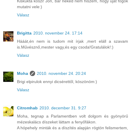
Kiskukta köszi! Jön, bár neked nem hiszem, hogy újat fogok
mutatni vele:)
Válasz
Brigitta
2010. november 24. 17:14
Hááát,én nem is tudom mit írjak ,mert eláll a szavam
is.Művésznő,mester vagy,és egy csoda!Gratulálok!:)
Válasz
Moha
2010. november 24. 20:24
Brigi elpirulok ennyi dicsérettől, köszönöm:)
Válasz
Citromhab
2010. december 31. 9:27
Moha, tegnap a Parlamentben volt dolgom és gyönyörű
mézeskalács díszeket láttam a fenyőfákon.
A hópehely minták és a díszítés alapján rögtön felismertem,