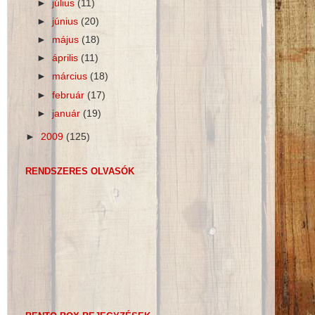
►
július
(11)
►
június
(20)
►
május
(18)
►
április
(11)
►
március
(18)
►
február
(17)
►
január
(19)
►
2009
(125)
RENDSZERES OLVASÓK