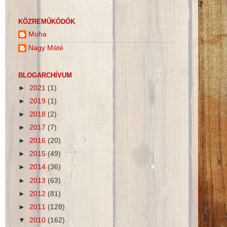
KÖZREMŰKÖDŐK
Moha
Nagy Máté
BLOGARCHÍVUM
►
2021
(1)
►
2019
(1)
►
2018
(2)
►
2017
(7)
►
2016
(20)
►
2015
(49)
►
2014
(36)
►
2013
(63)
►
2012
(81)
►
2011
(128)
▼
2010
(162)