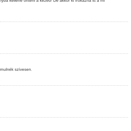
ba kellene önteni a kezed! De akkor ki írókázna itt a mi
Ámulnék szívesen.