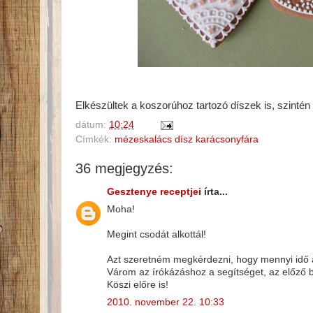
Elkészültek a koszorúhoz tartozó díszek is, szintén
dátum:
10:24
Címkék:
mézeskalács dísz karácsonyfára
36 megjegyzés:
Gesztenye receptjei
írta...
Moha!
Megint csodát alkottál!
Azt szeretném megkérdezni, hogy mennyi idő al
Várom az írókázáshoz a segítséget, az előző be
Köszi előre is!
2010. november 22. 10:33