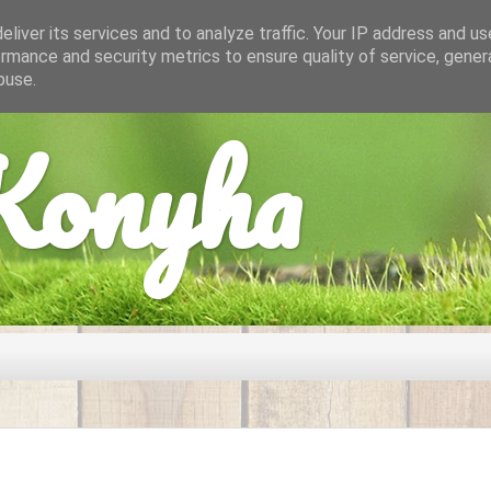
liver its services and to analyze traffic. Your IP address and u
rmance and security metrics to ensure quality of service, gene
buse.
onyha