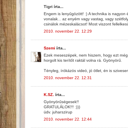
Tigri írta...
Engem is lenyűgözött! :) A technika is nagyon 
vonalak... az enyém vagy vastag, vagy szétfol
csinálok mézeskalácsot! Most viszont fellelkesü
2010. november 22. 12:29
Szemi
írta...
Ezek meseszépek, nem hiszem, hogy ezt még le
horgolt kis terítőt raktál volna rá. Gyönyörű.
Tényleg, írókázós videó, jó ötlet, én is sziv
2010. november 22. 12:31
K.SZ.
írta...
Gyönyörűségesek!!
GRATULÁLOK!!! :)))
üdv. juharszirup
2010. november 22. 12:44