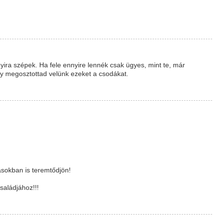
yira szépek. Ha fele ennyire lennék csak ügyes, mint te, már
gy megosztottad velünk ezeket a csodákat.
sokban is teremtődjön!
saládjához!!!