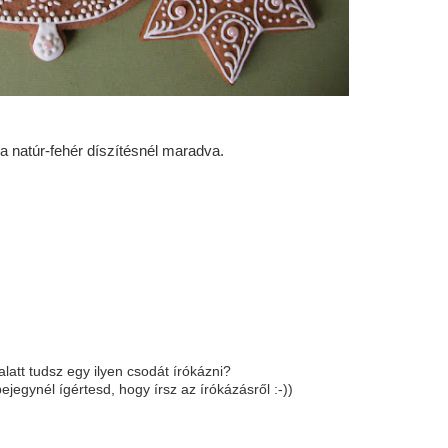
 a natúr-fehér díszítésnél maradva.
att tudsz egy ilyen csodát írókázni?
jegynél ígértesd, hogy írsz az írókázásről :-))