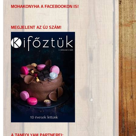
MOHAKONYHA A FACEBOOKON IS!
MEGJELENT AZ ÚJ SZÁM!
A TANFOLYAM PARTNEREI: