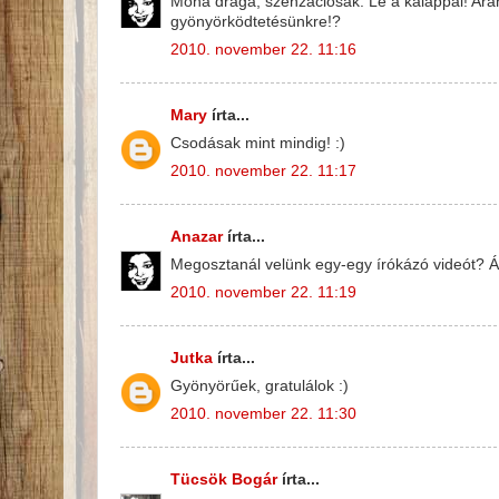
Moha drága, szenzációsak. Le a kalappal! Arany
gyönyörködtetésünkre!?
2010. november 22. 11:16
Mary
írta...
Csodásak mint mindig! :)
2010. november 22. 11:17
Anazar
írta...
Megosztanál velünk egy-egy írókázó videót? 
2010. november 22. 11:19
Jutka
írta...
Gyönyörűek, gratulálok :)
2010. november 22. 11:30
Tücsök Bogár
írta...