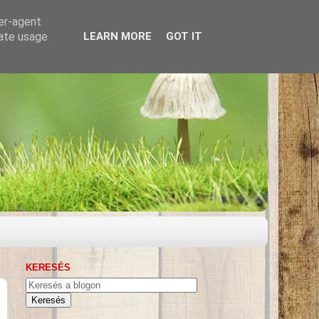
ser-agent
rate usage
LEARN MORE
GOT IT
KERESÉS