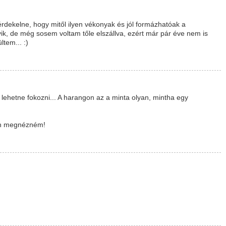
érdekelne, hogy mitől ilyen vékonyak és jól formázhatóak a
yik, de még sosem voltam tőle elszállva, ezért már pár éve nem is
ltem... :)
hetne fokozni... A harangon az a minta olyan, mintha egy
esen megnézném!