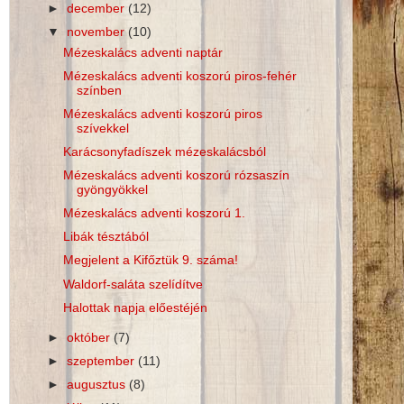
►
december
(12)
▼
november
(10)
Mézeskalács adventi naptár
Mézeskalács adventi koszorú piros-fehér
színben
Mézeskalács adventi koszorú piros
szívekkel
Karácsonyfadíszek mézeskalácsból
Mézeskalács adventi koszorú rózsaszín
gyöngyökkel
Mézeskalács adventi koszorú 1.
Libák tésztából
Megjelent a Kifőztük 9. száma!
Waldorf-saláta szelídítve
Halottak napja előestéjén
►
október
(7)
►
szeptember
(11)
►
augusztus
(8)