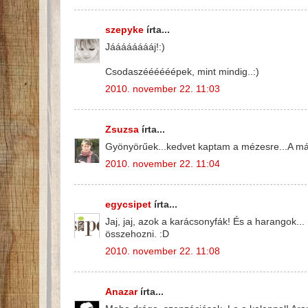
szepyke
írta...
Jááááááááj!:)
Csodaszéééééépek, mint mindig..:)
2010. november 22. 11:03
Zsuzsa
írta...
Gyönyörűek...kedvet kaptam a mézesre...A máz 
2010. november 22. 11:04
egycsipet
írta...
Jaj, jaj, azok a karácsonyfák! És a harangok.
összehozni. :D
2010. november 22. 11:08
Anazar
írta...