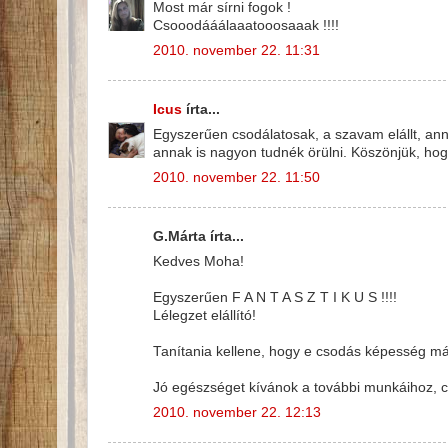
Most már sírni fogok !
Csooodááálaaatooosaaak !!!!
2010. november 22. 11:31
Icus
írta...
Egyszerűen csodálatosak, a szavam elállt, ann
annak is nagyon tudnék örülni. Köszönjük, ho
2010. november 22. 11:50
G.Márta írta...
Kedves Moha!
Egyszerűen F A N T A S Z T I K U S !!!!
Lélegzet elállító!
Tanítania kellene, hogy e csodás képesség má
Jó egészséget kívánok a további munkáihoz, c
2010. november 22. 12:13